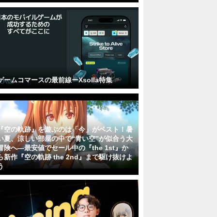
ゲームコマースの最前線ーXsolla特集
『空の軌跡』を遊ぶのは「今」がベスト！暑
い夏、涼しい部屋の中で“青い空”が似合う大
冒険へ―最安値でセール中の『the 1st』か
ら新作『空の軌跡 the 2nd』まで駆け抜けよ
う