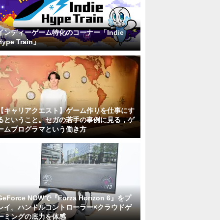
インディーゲーム特化のコーナー「Indie
Hype Train」
【キャリアクエスト】ゲーム作りを仕事にす
るということ。セガの若手の事例に見る，ゲ
ームプログラマという働き方
GeForce NOWで『Forza Horizon 6』をプ
レイ。ハンドルコントローラー×クラウドゲ
ーミングの底力を体感