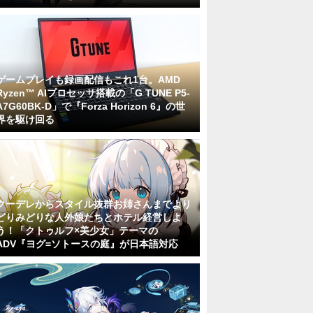
ゲームプレイも録画配信もこれ1台。AMD
Ryzen™ AIプロセッサ搭載の「G TUNE P5-
A7G60BK-D」で『Forza Horizon 6』の世
界を駆け回る
クーデレからスタイル抜群お姉さんまでより
どりみどりな人外娘たちとホテル経営しよ
う！「クトゥルフ×美少女」テーマの
ADV『ヨグ=ソトースの庭』が日本語対応