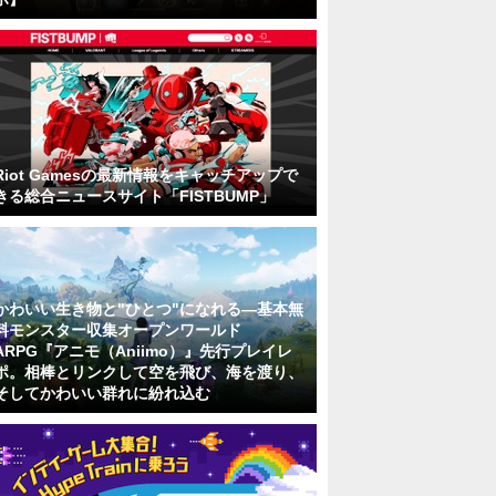
Riot Gamesの最新情報をキャッチアップで
きる総合ニュースサイト「FISTBUMP」
かわいい生き物と"ひとつ"になれる―基本無
料モンスター収集オープンワールド
ARPG『アニモ（Aniimo）』先行プレイレ
ポ。相棒とリンクして空を飛び、海を渡り、
そしてかわいい群れに紛れ込む