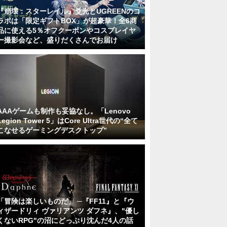
『崩壊：スターレイル』爻光とUGREENのコ
ラボは「限定ギフトBOX」が超豪華！全6商
品に使える5％オフクーポンやコスプレイヤ
ー撮影会など、盛りだくさんでお届け
AAAゲームも制作も妥協なし。「Lenovo
Legion Tower 5」はCore Ultra世代の“全て
こなせるゲーミングデスクトップ”
「冒険は楽しいものだ」 ─『FF11』と『ウ
ィザードリィ ヴァリアンツ ダフネ』、"優し
くないRPG"の沼にどっぷり沈んだ4人の話