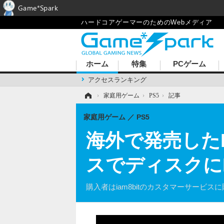
Game*Spark
ハードコアゲーマーのためのWebメディア
ホーム
特集
PCゲーム
アクセスランキング
ホーム
›
家庭用ゲーム
›
PS5
›
記事
家庭用ゲーム
PS5
海外で発売したPS
スでディスクに
購入者はiam8bitのカスタマーサービ