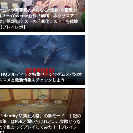
アニマや新要素のさらなる“進化”を目撃せ
よ！HoYoverse新作『崩壊：ネクサスアニ
マ』第2回βテストの「進化テスト」を体験
【プレイレポ】
THQノルディック特集ページでゲムスパのオ
ススメと最新情報をチェックしよう
『Identity V 第五人格』の新モード「手記の
加筆」はPvEと聞いたけれど……実際どうな
の？集まってプレイしてみた！【プレイレ
ポ】