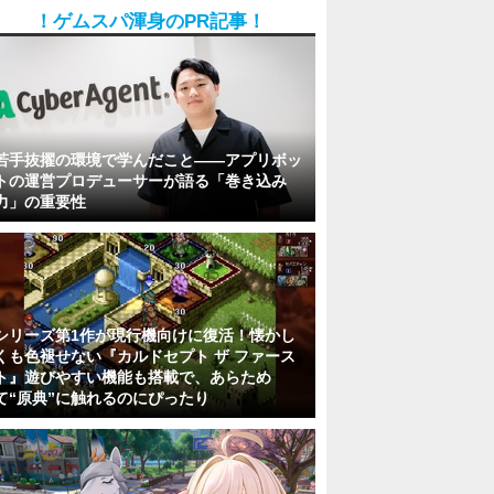
！ゲムスパ渾身のPR記事！
若手抜擢の環境で学んだこと――アプリボッ
トの運営プロデューサーが語る「巻き込み
力」の重要性
シリーズ第1作が現行機向けに復活！懐かし
くも色褪せない『カルドセプト ザ ファース
ト』遊びやすい機能も搭載で、あらため
て“原典”に触れるのにぴったり