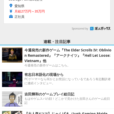
愛知県
月給27万円～35万円
正社員
Sponsored by
連載・注目記事
今週発売の新作ゲーム『The Elder Scrolls IV: Oblivio
n Remastered』『アークナイツ』『Hell Let Loose:
Vietnam』他
今週発売の新作ゲームはこちら。
有志日本語化の現場から
PCゲーマーなら何かとお世話になっているであろう有志翻訳者
に連続インタビュー。
吉田輝和のゲームプレイ絵日記
もはやゲムスパの顔！どこかで見かけた吉田さんのゲーム絵日
記
【大人気4コマ】じゃんげま（Junk Gaming Maide