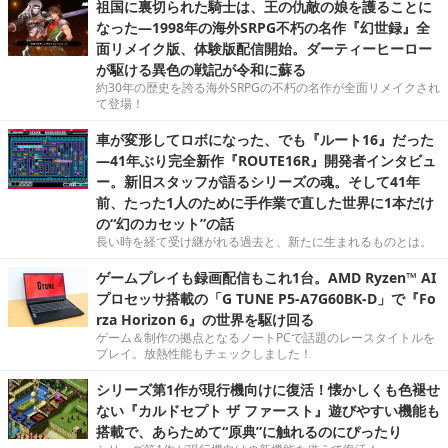
祖国に裏切られた騎士は、王の仇敵の娘を護ることに
なった―1998年の海外SRPG不朽の名作『幻世録』全
面リメイク版、体験版配信開始。ダーティーヒーロー
が駆ける異色の戦記が令和に蘇る
約30年の歴史を誇る海外SRPGの不朽の名作が全面リメイクされ
て登場！
車が変形してロボになった、でも『ルート16』だった
―41年ぶり完全新作『ROUTE16R』開発者インタビュ
ー。新旧スタッフが語るシリーズの魂。そして41年
前、たった1人のために手作業で直した世界に1本だけ
の“幻のカセット”の話
長い時を経て受け継がれる過去と、新たに生まれるものとは。
ゲームプレイも録画配信もこれ1台。AMD Ryzen™ AI
プロセッサ搭載の「G TUNE P5-A7G60BK-D」で『Fo
rza Horizon 6』の世界を駆け回る
ゲーム＆制作の拠点となるノートPCで話題のレースタイトルを
プレイ。放熱性能もチェックしました！
シリーズ第1作が現行機向けに復活！懐かしくも色褪せ
ない『カルドセプト ザ ファースト』遊びやすい機能も
搭載で、あらためて“原典”に触れるのにぴったり