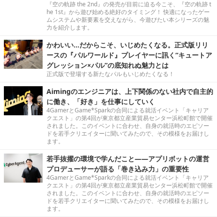
『空の軌跡 the 2nd』の発売が目前に迫る今こそ、『空の軌跡 t
he 1st』から遊び始める絶好のタイミング！ 快適になったゲー
ムシステムや新要素を交えながら、今遊びたい本シリーズの魅
力を紹介します。
かわいい…だからこそ、いじめたくなる。正式版リリ
ースの『パルワールド』プレイヤーに訊く“キュートア
グレッション×パル”の底知れぬ魅力とは
正式版で登場する新たなパルもいじめたくなる！
Aimingのエンジニアは、上下関係のない社内で自主的
に働き、「好き」を仕事にしていく
4GamerとGame*Sparkの合同による就活イベント「キャリア
クエスト」の第4回が東京都立産業貿易センター浜松町館で開催
されました。このイベントに合わせ、自身の就活時のエピソー
ドを若手クリエイターに聞いてみたので、その模様をお届けし
ます。
若手抜擢の環境で学んだこと――アプリボットの運営
プロデューサーが語る「巻き込み力」の重要性
4GamerとGame*Sparkの合同による就活イベント「キャリア
クエスト」の第4回が東京都立産業貿易センター浜松町館で開催
されました。このイベントに合わせ、自身の就活時のエピソー
ドを若手クリエイターに聞いてみたので、その模様をお届けし
ます。