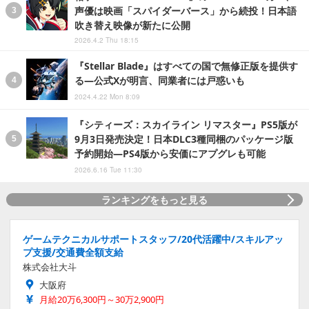
声優は映画「スパイダーバース」から続投！日本語
吹き替え映像が新たに公開
2026.4.2 Thu 18:15
『Stellar Blade』はすべての国で無修正版を提供す
る―公式Xが明言、同業者には戸惑いも
2024.4.22 Mon 8:09
『シティーズ：スカイライン リマスター』PS5版が
9月3日発売決定！日本DLC3種同梱のパッケージ版
予約開始―PS4版から安価にアプグレも可能
2026.6.16 Tue 11:30
ランキングをもっと見る
ゲームテクニカルサポートスタッフ/20代活躍中/スキルアッ
プ支援/交通費全額支給
株式会社大斗
大阪府
月給20万6,300円～30万2,900円