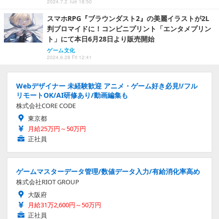
2024.7.2 Tue 18:50
スマホRPG『ブラウンダスト2』の美麗イラストが2L
判ブロマイドに！コンビニプリント「エンタメプリン
ト」にて本日6月28日より販売開始
ゲーム文化
2024.6.28 Fri 12:41
Webデザイナー 未経験歓迎 アニメ・ゲーム好き必見!/フル
リモートOK/AI研修あり/動画編集も
株式会社CORE CODE
東京都
月給25万円～50万円
正社員
ゲームマスターデータ管理/数値データ入力/有給消化率高め
株式会社RIOT GROUP
大阪府
月給31万2,600円～50万円
正社員