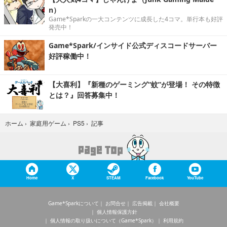
n）
Game*Sparkの一大コンテンツに成長した4コマ。単行本も好評
発売中！
Game*Spark/インサイド公式ディスコードサーバー
好評稼働中！
【大喜利】『新種のゲーミング“蚊”が登場！ その特徴
とは？』回答募集中！
記事
ホーム
›
家庭用ゲーム
›
PS5
›
Home
X
STEAM
Facebook
YouTube
Game*Sparkについて
お問合せ
広告掲載
会社概要
個人情報保護方針
個人情報の取り扱いについて（Game*Spark）
利用規約