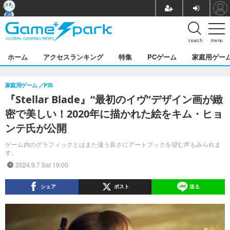
search
menu
ホーム
アクセスランキング
特集
PCゲーム
家庭用ゲー
家庭用ゲーム
PS5
『Stellar Blade』“最初のイヴ”デザイン画が緻
密で美しい！2020年に描かれた絵をキム・ヒョ
ンテ氏が公開
ゲーム内のグラフィックとはまた違う良さにアートブックを望む声もみられま
す。
2024.9.7 Sat 19:00
シェア
ポスト
送る