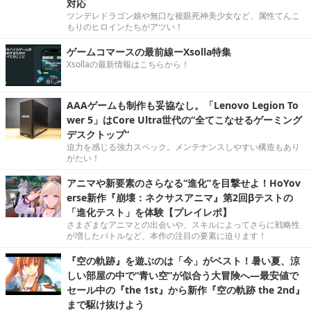
対応
ツンデレドラゴン娘や無口な複眼死神美少女など、属性てんこ
もりのヒロインたちがアツい！
ゲームコマースの最前線ーXsolla特集
Xsollaの最新情報はこちらから！
AAAゲームも制作も妥協なし。「Lenovo Legion To
wer 5」はCore Ultra世代の“全てこなせるゲーミング
デスクトップ”
迫力を感じる強力スペック。メンテナンスしやすい構造もあり
がたい！
アニマや新要素のさらなる“進化”を目撃せよ！HoYov
erse新作『崩壊：ネクサスアニマ』第2回βテストの
「進化テスト」を体験【プレイレポ】
さまざまなアニマとの出会いや、スキルによってさらに戦略性
が増したバトルなど、本作の注目の要素に迫ります！
『空の軌跡』を遊ぶのは「今」がベスト！暑い夏、涼
しい部屋の中で“青い空”が似合う大冒険へ―最安値で
セール中の『the 1st』から新作『空の軌跡 the 2nd』
まで駆け抜けよう