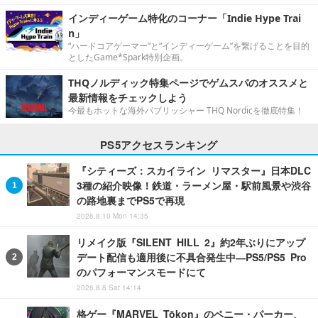
インディーゲーム特化のコーナー「Indie Hype Trai
n」
“ハードコアゲーマー”と“インディーゲーム”を繋げることを目的
としたGame*Spark特別企画。
THQノルディック特集ページでゲムスパのオススメと
最新情報をチェックしよう
今最もホットな海外パブリッシャー THQ Nordicを徹底特集！
PS5アクセスランキング
『シティーズ：スカイライン リマスター』日本DLC
3種の紹介映像！鉄道・ラーメン屋・駅前風景や渋谷
の路地裏までPS5で再現
2026.8.10 Mon 14:35
リメイク版『SILENT HILL 2』約2年ぶりにアップ
デート配信も適用後に不具合発生中―PS5/PS5 Pro
のパフォーマンスモードにて
2026.8.8 Sat 14:14
格ゲー『MARVEL Tōkon』のペニー・パーカー、