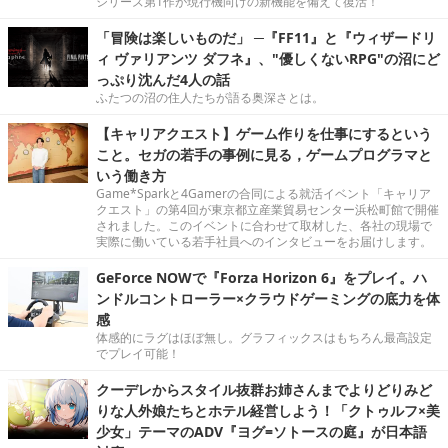
シリーズ第1作が現行機向けの新機能を備えて復活！
「冒険は楽しいものだ」 ─『FF11』と『ウィザードリ
ィ ヴァリアンツ ダフネ』、"優しくないRPG"の沼にど
っぷり沈んだ4人の話
ふたつの沼の住人たちが語る奥深さとは。
【キャリアクエスト】ゲーム作りを仕事にするという
こと。セガの若手の事例に見る，ゲームプログラマと
いう働き方
Game*Sparkと4Gamerの合同による就活イベント「キャリア
クエスト」の第4回が東京都立産業貿易センター浜松町館で開催
されました。このイベントに合わせて取材した、各社の現場で
実際に働いている若手社員へのインタビューをお届けします。
GeForce NOWで『Forza Horizon 6』をプレイ。ハ
ンドルコントローラー×クラウドゲーミングの底力を体
感
体感的にラグはほぼ無し。グラフィックスはもちろん最高設定
でプレイ可能！
クーデレからスタイル抜群お姉さんまでよりどりみど
りな人外娘たちとホテル経営しよう！「クトゥルフ×美
少女」テーマのADV『ヨグ=ソトースの庭』が日本語