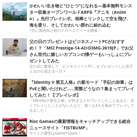
かわいい生き物と"ひとつ"になれる―基本無料モンス
ター収集オープンワールドARPG『アニモ（Aniim
o）』先行プレイレポ。相棒とリンクして空を飛び、
海を渡り、そしてかわいい群れに紛れ込む
7月に国内向け初のクローズドベータ開催！
父の日のプレゼントはビジネスノートPCがおすす
め！？「MSI Prestige-14-AI+D3MG-2619JP」でお父
さん世代に嬉しいカプコンの懐ゲーもいっしょにプレ
ゼントしてみた
父の日に奮発して「ビジネスノートPC」をプレゼントした息子
と父の心温まる一日？
『Identity V 第五人格』の新モード「手記の加筆」は
PvEと聞いたけれど……実際どうなの？集まってプレイ
してみた！【プレイレポ】
『Identity V 第五人格』が好きな人やプレイしたことある人、全
くプレイしたことがない人など、様々な4人を集めてプレイして
みました！
Riot Gamesの最新情報をキャッチアップできる総合
ニュースサイト「FISTBUMP」
サイトの運営はGame*Spark！