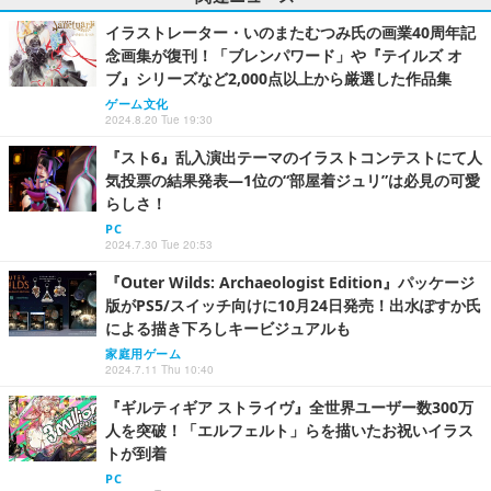
イラストレーター・いのまたむつみ氏の画業40周年記
念画集が復刊！「ブレンパワード」や『テイルズ オ
ブ』シリーズなど2,000点以上から厳選した作品集
ゲーム文化
2024.8.20 Tue 19:30
『スト6』乱入演出テーマのイラストコンテストにて人
気投票の結果発表―1位の“部屋着ジュリ”は必見の可愛
らしさ！
PC
2024.7.30 Tue 20:53
『Outer Wilds: Archaeologist Edition』パッケージ
版がPS5/スイッチ向けに10月24日発売！出水ぽすか氏
による描き下ろしキービジュアルも
家庭用ゲーム
2024.7.11 Thu 10:40
『ギルティギア ストライヴ』全世界ユーザー数300万
人を突破！「エルフェルト」らを描いたお祝いイラス
トが到着
PC