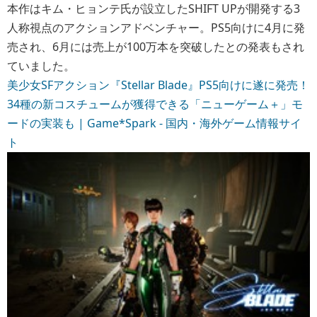
本作はキム・ヒョンテ氏が設立したSHIFT UPが開発する3
人称視点のアクションアドベンチャー。PS5向けに4月に発
売され、6月には売上が100万本を突破したとの発表もされ
ていました。
美少女SFアクション『Stellar Blade』PS5向けに遂に発売！
34種の新コスチュームが獲得できる「ニューゲーム＋」モ
ードの実装も | Game*Spark - 国内・海外ゲーム情報サイ
ト