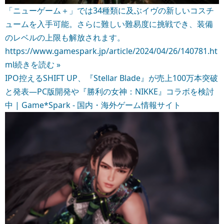
「ニューゲーム＋」では34種類に及ぶイヴの新しいコスチ
ュームを入手可能。さらに難しい難易度に挑戦でき、装備
のレベルの上限も解放されます。
https://www.gamespark.jp/article/2024/04/26/140781.ht
ml
続きを読む »
IPO控えるSHIFT UP、『Stellar Blade』が売上100万本突破
と発表―PC版開発や『勝利の女神：NIKKE』コラボを検討
中 | Game*Spark - 国内・海外ゲーム情報サイト