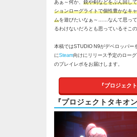
あぁ～何か、
銃や剣などをぶん回して
ションローグライトで個性豊かなキ
ム
を遊びたいなぁ～……なんて思っ
るわけないだろとも思っているそこ
本稿ではSTUDIO N9がデベロッパーを
に
Steam
向けにリリース予定のローグ
のプレイレポをお届けします。
『プロジェクト
『プロジェクトタキオ