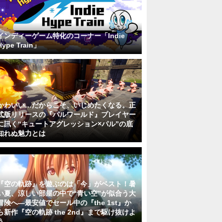
インディーゲーム特化のコーナー「Indie
Hype Train」
かわいい…だからこそ、いじめたくなる。正
式版リリースの『パルワールド』プレイヤー
に訊く“キュートアグレッション×パル”の底
知れぬ魅力とは
『空の軌跡』を遊ぶのは「今」がベスト！暑
い夏、涼しい部屋の中で“青い空”が似合う大
冒険へ―最安値でセール中の『the 1st』か
ら新作『空の軌跡 the 2nd』まで駆け抜けよ
う