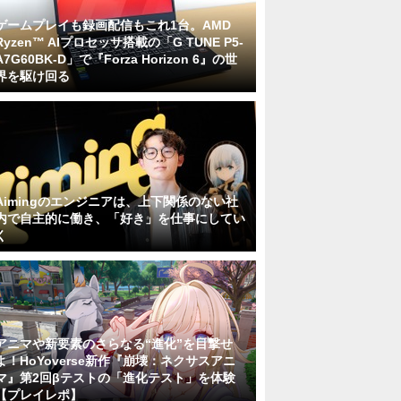
ゲームプレイも録画配信もこれ1台。AMD
Ryzen™ AIプロセッサ搭載の「G TUNE P5-
A7G60BK-D」で『Forza Horizon 6』の世
界を駆け回る
Aimingのエンジニアは、上下関係のない社
内で自主的に働き、「好き」を仕事にしてい
く
アニマや新要素のさらなる“進化”を目撃せ
よ！HoYoverse新作『崩壊：ネクサスアニ
マ』第2回βテストの「進化テスト」を体験
【プレイレポ】