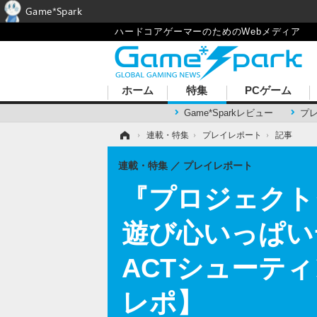
Game*Spark
ハードコアゲーマーのためのWebメディア
ホーム
特集
PCゲーム
Game*Sparkレビュー
プ
ホーム
›
連載・特集
›
プレイレポート
›
記事
連載・特集
プレイレポート
『プロジェクト
遊び心いっぱい
ACTシューテ
レポ】