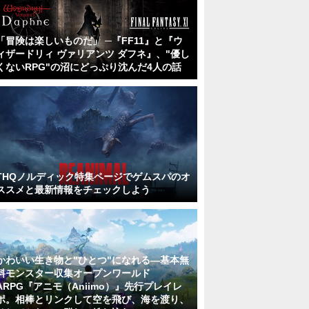
「冒険は楽しいものだ」 ─『FF11』と『ウ
ィザードリィ ヴァリアンツ ダフネ』、"優し
くないRPG"の沼にどっぷり沈んだ4人の話
THQノルディック特集ページでゲムスパのオ
ススメと最新情報をチェックしよう
かわいい生き物と"ひとつ"になれる―基本無
料モンスター収集オープンワールド
ARPG『アニモ（Aniimo）』先行プレイレ
ポ。相棒とリンクして空を飛び、海を渡り、