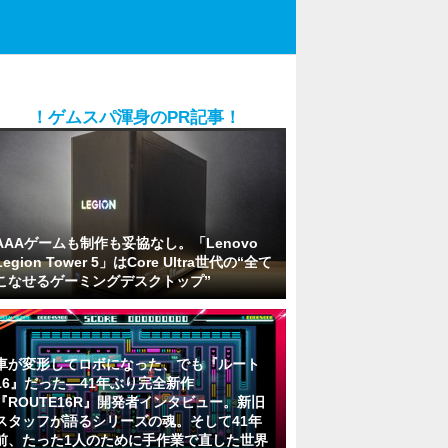
！ゲムスパ渾身のPR記事！
AAAゲームも制作も妥協なし。「Lenovo
Legion Tower 5」はCore Ultra世代の“全て
こなせるゲーミングデスクトップ”
車が変形してロボになった、でも『ルート
16』だった―41年ぶり完全新作
『ROUTE16R』開発者インタビュー。新旧
スタッフが語るシリーズの魂。そして41年
前、たった1人のために手作業で直した世界