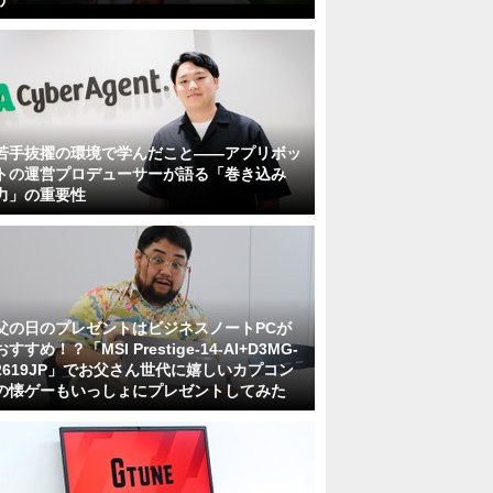
若手抜擢の環境で学んだこと――アプリボッ
トの運営プロデューサーが語る「巻き込み
力」の重要性
父の日のプレゼントはビジネスノートPCが
おすすめ！？「MSI Prestige-14-AI+D3MG-
2619JP」でお父さん世代に嬉しいカプコン
の懐ゲーもいっしょにプレゼントしてみた