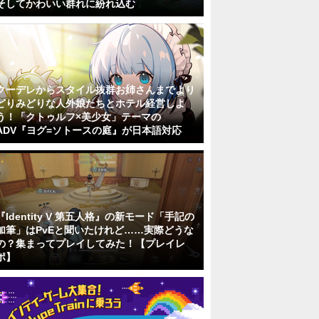
そしてかわいい群れに紛れ込む
クーデレからスタイル抜群お姉さんまでより
どりみどりな人外娘たちとホテル経営しよ
う！「クトゥルフ×美少女」テーマの
ADV『ヨグ=ソトースの庭』が日本語対応
『Identity V 第五人格』の新モード「手記の
加筆」はPvEと聞いたけれど……実際どうな
の？集まってプレイしてみた！【プレイレ
ポ】