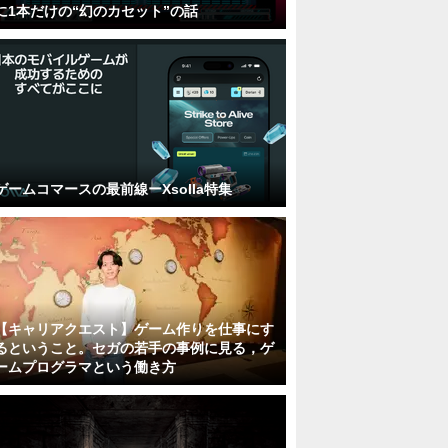
に1本だけの“幻のカセット”の話
ゲームコマースの最前線ーXsolla特集
【キャリアクエスト】ゲーム作りを仕事にす
るということ。セガの若手の事例に見る，ゲ
ームプログラマという働き方