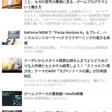
こと。セガの若手の事例に見る，ゲームプログラマと
いう働き方
Game*Sparkと4Gamerの合同による就活イベント「キャリア
クエスト」の第4回が東京都立産業貿易センター浜松町館で開催
されました。このイベントに合わせて取材した、各社の現場で
実際に働いている若手社員へのインタビューをお届けします。
GeForce NOWで『Forza Horizon 6』をプレイ。ハ
ンドルコントローラー×クラウドゲーミングの底力を体
感
体感的にラグはほぼ無し。グラフィックスはもちろん最高設定
でプレイ可能！
クーデレからスタイル抜群お姉さんまでよりどりみど
りな人外娘たちとホテル経営しよう！「クトゥルフ×美
少女」テーマのADV『ヨグ=ソトースの庭』が日本語
対応
ツンデレドラゴン娘や無口な複眼死神美少女など、属性てんこ
もりのヒロインたちがアツい！
ゲームコマースの最前線ーXsolla特集
Xsollaの最新情報はこちらから！