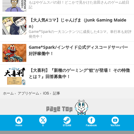
もはやゲムスパの顔！どこかで見かけた吉田さんのゲーム絵日
記
【大人気4コマ】じゃんげま（Junk Gaming Maide
n）
Game*Sparkの一大コンテンツに成長した4コマ。単行本も好評
発売中！
Game*Spark/インサイド公式ディスコードサーバー
好評稼働中！
【大喜利】『新種のゲーミング“蚊”が登場！ その特徴
とは？』回答募集中！
記事
ホーム
›
アプリゲーム
›
iOS
›
Home
X
STEAM
Facebook
YouTube