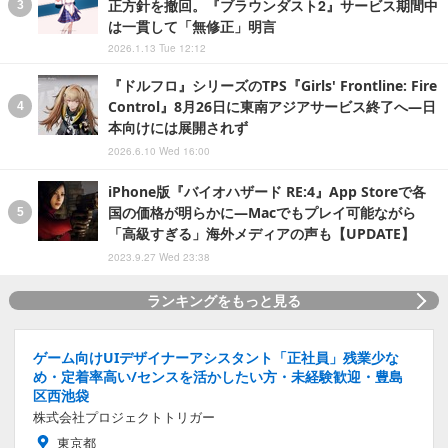
正方針を撤回。『ブラウンダスト2』サービス期間中
は一貫して「無修正」明言
2026.1.13 Tue 12:12
『ドルフロ』シリーズのTPS『Girls' Frontline: Fire
Control』8月26日に東南アジアサービス終了へ―日
本向けには展開されず
2026.6.10 Wed 16:00
iPhone版『バイオハザード RE:4』App Storeで各
国の価格が明らかに―Macでもプレイ可能ながら
「高級すぎる」海外メディアの声も【UPDATE】
2023.9.27 Wed 23:38
ランキングをもっと見る
ゲーム向けUIデザイナーアシスタント「正社員」残業少な
め・定着率高い/センスを活かしたい方・未経験歓迎・豊島
区西池袋
株式会社プロジェクトトリガー
東京都