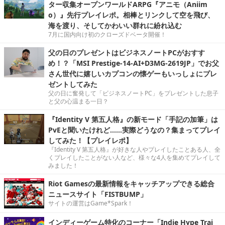
ター収集オープンワールドARPG『アニモ（Aniim
o）』先行プレイレポ。相棒とリンクして空を飛び、
海を渡り、そしてかわいい群れに紛れ込む
7月に国内向け初のクローズドベータ開催！
父の日のプレゼントはビジネスノートPCがおすす
め！？「MSI Prestige-14-AI+D3MG-2619JP」でお父
さん世代に嬉しいカプコンの懐ゲーもいっしょにプレ
ゼントしてみた
父の日に奮発して「ビジネスノートPC」をプレゼントした息子
と父の心温まる一日？
『Identity V 第五人格』の新モード「手記の加筆」は
PvEと聞いたけれど……実際どうなの？集まってプレイ
してみた！【プレイレポ】
『Identity V 第五人格』が好きな人やプレイしたことある人、全
くプレイしたことがない人など、様々な4人を集めてプレイして
みました！
Riot Gamesの最新情報をキャッチアップできる総合
ニュースサイト「FISTBUMP」
サイトの運営はGame*Spark！
インディーゲーム特化のコーナー「Indie Hype Trai