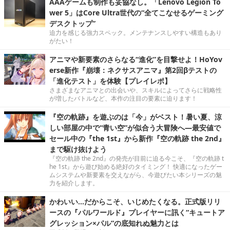
AAAゲームも制作も妥協なし。「Lenovo Legion To
wer 5」はCore Ultra世代の“全てこなせるゲーミング
デスクトップ”
迫力を感じる強力スペック。メンテナンスしやすい構造もあり
がたい！
アニマや新要素のさらなる“進化”を目撃せよ！HoYov
erse新作『崩壊：ネクサスアニマ』第2回βテストの
「進化テスト」を体験【プレイレポ】
さまざまなアニマとの出会いや、スキルによってさらに戦略性
が増したバトルなど、本作の注目の要素に迫ります！
『空の軌跡』を遊ぶのは「今」がベスト！暑い夏、涼
しい部屋の中で“青い空”が似合う大冒険へ―最安値で
セール中の『the 1st』から新作『空の軌跡 the 2nd』
まで駆け抜けよう
『空の軌跡 the 2nd』の発売が目前に迫る今こそ、『空の軌跡 t
he 1st』から遊び始める絶好のタイミング！ 快適になったゲー
ムシステムや新要素を交えながら、今遊びたい本シリーズの魅
力を紹介します。
かわいい…だからこそ、いじめたくなる。正式版リリ
ースの『パルワールド』プレイヤーに訊く“キュートア
グレッション×パル”の底知れぬ魅力とは