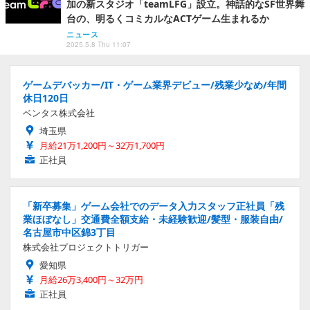
加の新スタジオ「teamLFG」設立。神話的なSF世界舞
台の、明るくコミカルなACTゲーム生まれるか
ニュース
2025.5.8 Thu 11:07
ゲームデバッカー/IT・ゲーム業界デビュー/残業少なめ/年間
休日120日
ベンタス株式会社
埼玉県
月給21万1,200円～32万1,700円
正社員
「新卒募集」ゲーム会社でのデータ入力スタッフ正社員「残
業ほぼなし」交通費全額支給・未経験歓迎/髪型・服装自由/
名古屋市中区錦3丁目
株式会社プロジェクトトリガー
愛知県
月給26万3,400円～32万円
正社員