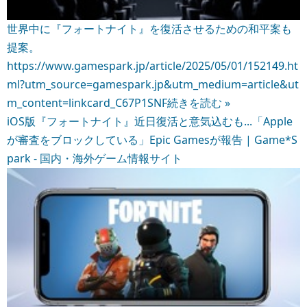
世界中に『フォートナイト』を復活させるための和平案も
提案。
https://www.gamespark.jp/article/2025/05/01/152149.ht
ml?utm_source=gamespark.jp&utm_medium=article&ut
m_content=linkcard_C67P1SNF
続きを読む »
iOS版『フォートナイト』近日復活と意気込むも...「Apple
が審査をブロックしている」Epic Gamesが報告 | Game*S
park - 国内・海外ゲーム情報サイト