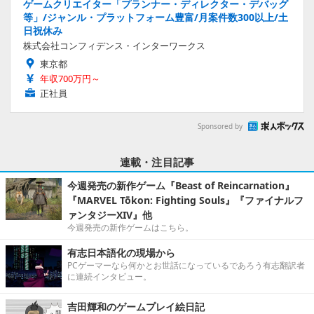
ゲームクリエイター「プランナー・ディレクター・デバッグ
等」/ジャンル・プラットフォーム豊富/月案件数300以上/土
日祝休み
株式会社コンフィデンス・インターワークス
東京都
年収700万円～
正社員
Sponsored by
連載・注目記事
今週発売の新作ゲーム『Beast of Reincarnation』
『MARVEL Tōkon: Fighting Souls』『ファイナルフ
ァンタジーXIV』他
今週発売の新作ゲームはこちら。
有志日本語化の現場から
PCゲーマーなら何かとお世話になっているであろう有志翻訳者
に連続インタビュー。
吉田輝和のゲームプレイ絵日記