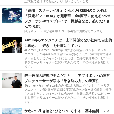
正式版で登場する新たなパルもいじめたくなる！
『崩壊：スターレイル』爻光とUGREENのコラボは
「限定ギフトBOX」が超豪華！全6商品に使える5％オ
フクーポンやコスプレイヤー撮影会など、盛りだくさ
んでお届け
限定ギフトBOXは超豪華！コラボ4商品や限定でグッズも
Aimingのエンジニアは、上下関係のない社内で自主的
に働き、「好き」を仕事にしていく
4GamerとGame*Sparkの合同による就活イベント「キャリア
クエスト」の第4回が東京都立産業貿易センター浜松町館で開催
されました。このイベントに合わせ、自身の就活時のエピソー
ドを若手クリエイターに聞いてみたので、その模様をお届けし
ます。
若手抜擢の環境で学んだこと――アプリボットの運営
プロデューサーが語る「巻き込み力」の重要性
4GamerとGame*Sparkの合同による就活イベント「キャリア
クエスト」の第4回が東京都立産業貿易センター浜松町館で開催
されました。このイベントに合わせ、自身の就活時のエピソー
ドを若手クリエイターに聞いてみたので、その模様をお届けし
ます。
かわいい生き物と"ひとつ"になれる―基本無料モンス