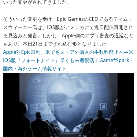
いった変更がされてきました。
そういった変更を受け、Epic GamesのCEOであるティム・
スウィーニー氏は、iOS版がアメリカにて近日配信再開され
る見込みと発言。しかし、Apple側のアプリ審査の遅延など
もあり、本日21日までずれ込む形となりました。
Apple対Epic裁判、米でもストア外購入の手数料廃止へ―米
iOS版『フォートナイト』早くも来週復活 | Game*Spark -
国内・海外ゲーム情報サイト