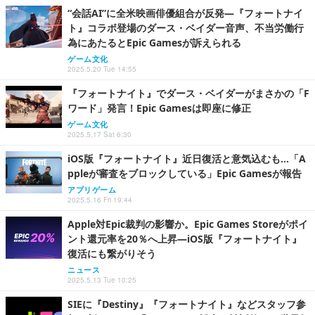
“会話AI”に全米映画俳優組合が反発―『フォートナイ
ト』コラボ登場のダース・ベイダー音声、不当労働行
為にあたるとEpic Gamesが訴えられる
ゲーム文化
2025.5.20 Tue 14:55
『フォートナイト』でダース・ベイダーがまさかの「F
ワード」発言！Epic Gamesは即座に修正
ゲーム文化
2025.5.17 Sat 6:30
iOS版『フォートナイト』近日復活と意気込むも...「A
ppleが審査をブロックしている」Epic Gamesが報告
アプリゲーム
2025.5.16 Fri 19:44
Apple対Epic裁判の影響か。Epic Games Storeがポイ
ント還元率を20％へ上昇―iOS版『フォートナイト』
復活にも繋がりそう
ニュース
2025.5.13 Tue 10:25
SIEに『Destiny』『フォートナイト』などスタッフ参