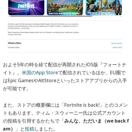
およそ5年の時を経て配信が再開されたiOS版『フォートナ
イト』。
米国のApp Store
で配信されているほか、EU圏で
はEpic GamesやAltStoreといったストアアプリからの入手
が可能です。
また、ストアの概要欄には「Fortnite is back!」とのコメン
トもあります。ティム・スウィーニー氏は公式アカウント
の投稿を引用するかたちで「
みんな、ただいま（we back f
am）
」と
投稿
しました。