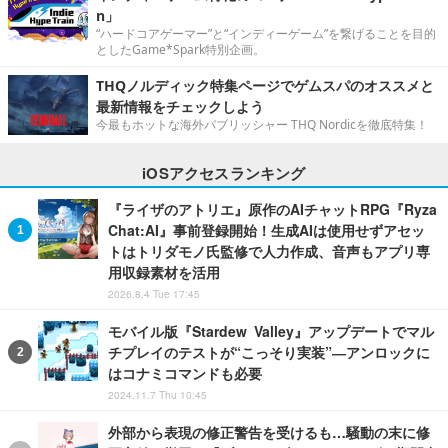
n」
“ハードコアゲーマー”と“インディーゲーム”を繋げることを目的
としたGame*Spark特別企画。
THQノルディック特集ページでゲムスパのオススメと
最新情報をチェックしよう
今最もホットな海外パブリッシャー THQ Nordicを徹底特集！
iOSアクセスランキング
『ライザのアトリエ』原作のAIチャットRPG『Ryza
Chat:AI』事前登録開始！生成AIは使用せずアセッ
トはトリダモノ氏監修で人力作成、音声もアプリ専
用収録素材を活用
2026.8.4 Tue 17:45
モバイル版『Stardew Valley』アップデートでマル
チプレイのテストが“こっそり実装”―アンロックに
はコナミコマンドも必要
2024.11.7 Thu 10:45
外部から表現の修正警告を受けるも…騒動の末に修