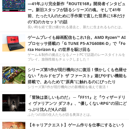
―41年ぶり完全新作『ROUTE16R』開発者インタビュ
ー。新旧スタッフが語るシリーズの魂。そして41年
前、たった1人のために手作業で直した世界に1本だけ
の“幻のカセット”の話
長い時を経て受け継がれる過去と、新たに生まれるものとは。
ゲームプレイも録画配信もこれ1台。AMD Ryzen™ AI
プロセッサ搭載の「G TUNE P5-A7G60BK-D」で『Fo
rza Horizon 6』の世界を駆け回る
ゲーム＆制作の拠点となるノートPCで話題のレースタイトルを
プレイ。放熱性能もチェックしました！
シリーズ第1作が現行機向けに復活！懐かしくも色褪せ
ない『カルドセプト ザ ファースト』遊びやすい機能も
搭載で、あらためて“原典”に触れるのにぴったり
シリーズ第1作が現行機向けの新機能を備えて復活！
「冒険は楽しいものだ」 ─『FF11』と『ウィザードリ
ィ ヴァリアンツ ダフネ』、"優しくないRPG"の沼にど
っぷり沈んだ4人の話
ふたつの沼の住人たちが語る奥深さとは。
【キャリアクエスト】ゲーム作りを仕事にするという