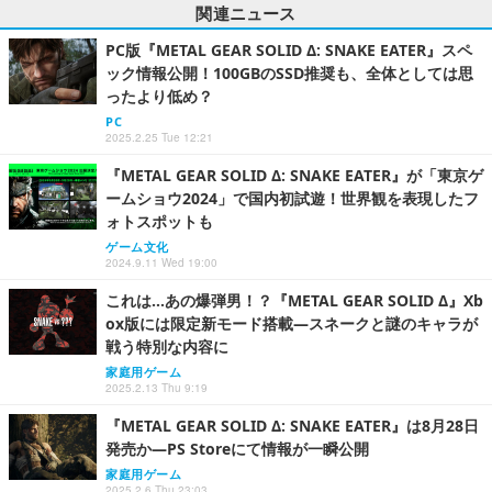
関連ニュース
PC版『METAL GEAR SOLID Δ: SNAKE EATER』スペ
ック情報公開！100GBのSSD推奨も、全体としては思
ったより低め？
PC
2025.2.25 Tue 12:21
『METAL GEAR SOLID Δ: SNAKE EATER』が「東京ゲ
ームショウ2024」で国内初試遊！世界観を表現したフ
ォトスポットも
ゲーム文化
2024.9.11 Wed 19:00
これは…あの爆弾男！？『METAL GEAR SOLID Δ』Xb
ox版には限定新モード搭載―スネークと謎のキャラが
戦う特別な内容に
家庭用ゲーム
2025.2.13 Thu 9:19
『METAL GEAR SOLID Δ: SNAKE EATER』は8月28日
発売か―PS Storeにて情報が一瞬公開
家庭用ゲーム
2025.2.6 Thu 23:03