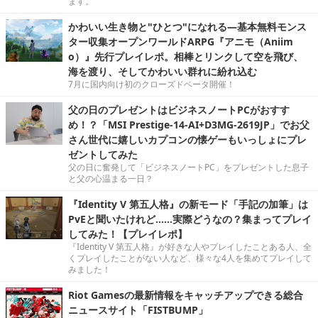
ます。
かわいい生き物と"ひとつ"になれる―基本無料モンス
ター収集オープンワールドARPG『アニモ（Aniim
o）』先行プレイレポ。相棒とリンクして空を飛び、
海を渡り、そしてかわいい群れに紛れ込む
7月に国内向け初のクローズドベータ開催！
父の日のプレゼントはビジネスノートPCがおすす
め！？「MSI Prestige-14-AI+D3MG-2619JP」でお父
さん世代に嬉しいカプコンの懐ゲーもいっしょにプレ
ゼントしてみた
父の日に奮発して「ビジネスノートPC」をプレゼントした息子
と父の心温まる一日？
『Identity V 第五人格』の新モード「手記の加筆」は
PvEと聞いたけれど……実際どうなの？集まってプレイ
してみた！【プレイレポ】
『Identity V 第五人格』が好きな人やプレイしたことある人、全
くプレイしたことがない人など、様々な4人を集めてプレイして
みました！
Riot Gamesの最新情報をキャッチアップできる総合
ニュースサイト「FISTBUMP」