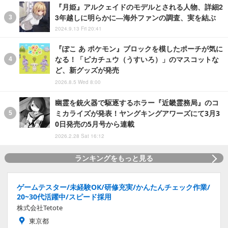
『月姫』アルクェイドのモデルとされる人物、詳細2
3年越しに明らかに―海外ファンの調査、実を結ぶ
2024.9.13 Fri 20:41
『ぽこ あ ポケモン』ブロックを模したポーチが気に
なる！「ピカチュウ（うすいろ）」のマスコットな
ど、新グッズが発売
2026.8.5 Wed 8:00
幽霊を銃火器で駆逐するホラー『近畿霊務局』のコ
ミカライズが発表！ヤングキングアワーズにて3月3
0日発売の5月号から連載
2026.2.28 Sat 16:12
ランキングをもっと見る
ゲームテスター/未経験OK/研修充実/かんたんチェック作業/
20~30代活躍中/スピード採用
株式会社Tetote
東京都