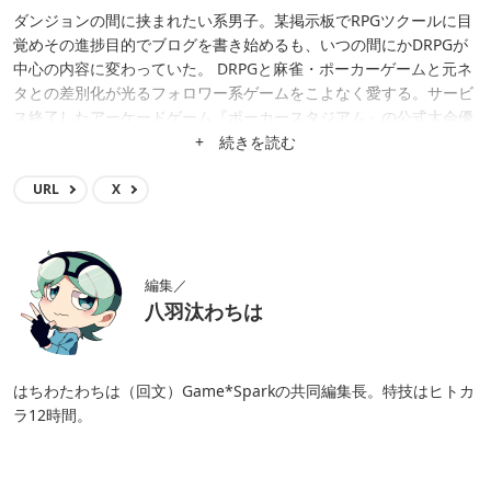
ダンジョンの間に挟まれたい系男子。某掲示板でRPGツクールに目
覚めその進捗目的でブログを書き始めるも、いつの間にかDRPGが
中心の内容に変わっていた。 DRPGと麻雀・ポーカーゲームと元ネ
タとの差別化が光るフォロワー系ゲームをこよなく愛する。サービ
ス終了したアーケードゲーム『ポーカースタジアム』の公式大会優
勝という凄いんだか凄くないんだかわからない肩書きも持つ。
+ 続きを読む
URL
X
編集／
八羽汰わちは
はちわたわちは（回文）Game*Sparkの共同編集長。特技はヒトカ
ラ12時間。