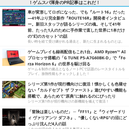
！ゲムスパ渾身のPR記事はこれだ！
車が変形してロボになった、でも『ルート16』だった
―41年ぶり完全新作『ROUTE16R』開発者インタビュ
ー。新旧スタッフが語るシリーズの魂。そして41年
前、たった1人のために手作業で直した世界に1本だけ
の“幻のカセット”の話
長い時を経て受け継がれる過去と、新たに生まれるものとは。
ゲームプレイも録画配信もこれ1台。AMD Ryzen™ AI
プロセッサ搭載の「G TUNE P5-A7G60BK-D」で『Fo
rza Horizon 6』の世界を駆け回る
ゲーム＆制作の拠点となるノートPCで話題のレースタイトルを
プレイ。放熱性能もチェックしました！
シリーズ第1作が現行機向けに復活！懐かしくも色褪せ
ない『カルドセプト ザ ファースト』遊びやすい機能も
搭載で、あらためて“原典”に触れるのにぴったり
シリーズ第1作が現行機向けの新機能を備えて復活！
「冒険は楽しいものだ」 ─『FF11』と『ウィザードリ
ィ ヴァリアンツ ダフネ』、"優しくないRPG"の沼にど
っぷり沈んだ4人の話
ふたつの沼の住人たちが語る奥深さとは。