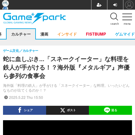
search
menu
料
カルチャー
漫画
インサイド
FISTBUMP
ゲムマイド
ゲーム文化
カルチャー
蛇に血しぶき…「スネークイーター」な料理を
鉄人が手がける！？海外版『メタルギア』声優
ら参列の食事会
海外版「料理の鉄人」が手がける「スネークイーター」な料理。いったいどん
なものが出てくるのか！？
2025.5.22 Thu 15:50
シェア
ポスト
送る