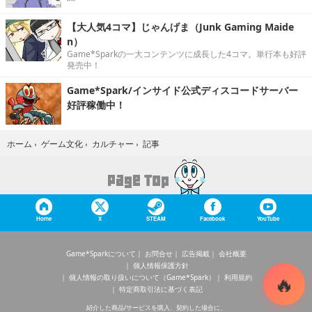
【大人気4コマ】じゃんげま（Junk Gaming Maide
n）
Game*Sparkの一大コンテンツに成長した4コマ。単行本も好評
発売中！
Game*Spark/インサイド公式ディスコードサーバー
好評稼働中！
記事
ホーム
›
ゲーム文化
›
カルチャー
›
Home
X
STEAM
Facebook
YouTube
Game*Sparkについて
お問合せ
広告掲載
会社概要
個人情報保護方針
個人情報の取り扱いについて（Game*Spark）
利用規約
特定商取引法に基づく表記
紹介した商品/サービスを購入、契約した場合に、