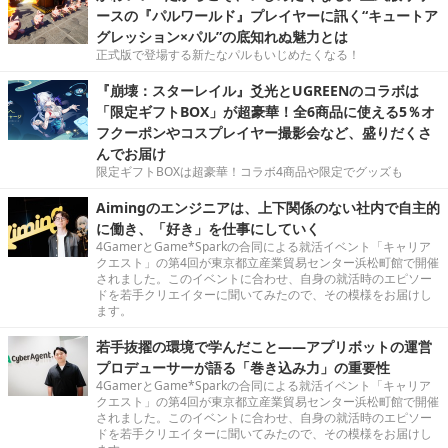
ースの『パルワールド』プレイヤーに訊く“キュートア
グレッション×パル”の底知れぬ魅力とは
正式版で登場する新たなパルもいじめたくなる！
『崩壊：スターレイル』爻光とUGREENのコラボは
「限定ギフトBOX」が超豪華！全6商品に使える5％オ
フクーポンやコスプレイヤー撮影会など、盛りだくさ
んでお届け
限定ギフトBOXは超豪華！コラボ4商品や限定でグッズも
Aimingのエンジニアは、上下関係のない社内で自主的
に働き、「好き」を仕事にしていく
4GamerとGame*Sparkの合同による就活イベント「キャリア
クエスト」の第4回が東京都立産業貿易センター浜松町館で開催
されました。このイベントに合わせ、自身の就活時のエピソー
ドを若手クリエイターに聞いてみたので、その模様をお届けし
ます。
若手抜擢の環境で学んだこと――アプリボットの運営
プロデューサーが語る「巻き込み力」の重要性
4GamerとGame*Sparkの合同による就活イベント「キャリア
クエスト」の第4回が東京都立産業貿易センター浜松町館で開催
されました。このイベントに合わせ、自身の就活時のエピソー
ドを若手クリエイターに聞いてみたので、その模様をお届けし