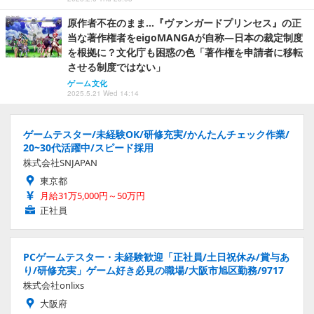
原作者不在のまま…『ヴァンガードプリンセス』の正
当な著作権者をeigoMANGAが自称―日本の裁定制度
を根拠に？文化庁も困惑の色「著作権を申請者に移転
させる制度ではない」
ゲーム文化
2025.5.21 Wed 14:14
ゲームテスター/未経験OK/研修充実/かんたんチェック作業/
20~30代活躍中/スピード採用
株式会社SNJAPAN
東京都
月給31万5,000円～50万円
正社員
PCゲームテスター・未経験歓迎「正社員/土日祝休み/賞与あ
り/研修充実」ゲーム好き必見の職場/大阪市旭区勤務/9717
株式会社onlixs
大阪府