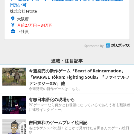
日払い可
株式会社Tetote
大阪府
月給27万円～34万円
正社員
Sponsored by
連載・注目記事
今週発売の新作ゲーム『Beast of Reincarnation』
『MARVEL Tōkon: Fighting Souls』『ファイナルフ
ァンタジーXIV』他
今週発売の新作ゲームはこちら。
有志日本語化の現場から
PCゲーマーなら何かとお世話になっているであろう有志翻訳者
に連続インタビュー。
吉田輝和のゲームプレイ絵日記
もはやゲムスパの顔！どこかで見かけた吉田さんのゲーム絵日
記