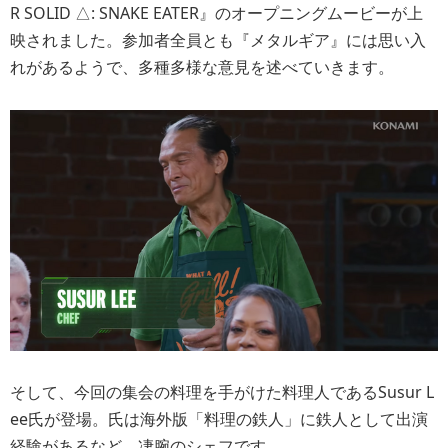
R SOLID △: SNAKE EATER』のオープニングムービーが上
映されました。参加者全員とも『メタルギア』には思い入
れがあるようで、多種多様な意見を述べていきます。
そして、今回の集会の料理を手がけた料理人であるSusur L
ee氏が登場。氏は海外版「料理の鉄人」に鉄人として出演
経験があるなど、凄腕のシェフです。