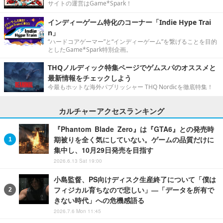
サイトの運営はGame*Spark！
インディーゲーム特化のコーナー「Indie Hype Trai
n」
“ハードコアゲーマー”と“インディーゲーム”を繋げることを目的
としたGame*Spark特別企画。
THQノルディック特集ページでゲムスパのオススメと
最新情報をチェックしよう
今最もホットな海外パブリッシャー THQ Nordicを徹底特集！
カルチャーアクセスランキング
『Phantom Blade Zero』は『GTA6』との発売時
期被りを全く気にしていない。ゲームの品質だけに
集中し、10月29日発売を目指す
2026.6.13 Sat 19:00
小島監督、PS向けディスク生産終了について「僕は
フィジカル育ちなので悲しい」―「データを所有で
きない時代」への危機感語る
2026.7.6 Mon 11:45