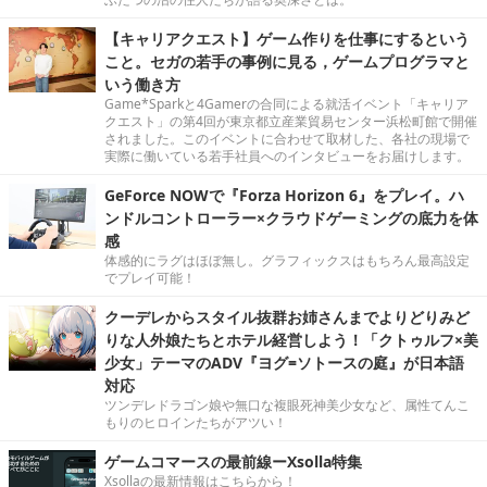
【キャリアクエスト】ゲーム作りを仕事にするという
こと。セガの若手の事例に見る，ゲームプログラマと
いう働き方
Game*Sparkと4Gamerの合同による就活イベント「キャリア
クエスト」の第4回が東京都立産業貿易センター浜松町館で開催
されました。このイベントに合わせて取材した、各社の現場で
実際に働いている若手社員へのインタビューをお届けします。
GeForce NOWで『Forza Horizon 6』をプレイ。ハ
ンドルコントローラー×クラウドゲーミングの底力を体
感
体感的にラグはほぼ無し。グラフィックスはもちろん最高設定
でプレイ可能！
クーデレからスタイル抜群お姉さんまでよりどりみど
りな人外娘たちとホテル経営しよう！「クトゥルフ×美
少女」テーマのADV『ヨグ=ソトースの庭』が日本語
対応
ツンデレドラゴン娘や無口な複眼死神美少女など、属性てんこ
もりのヒロインたちがアツい！
ゲームコマースの最前線ーXsolla特集
Xsollaの最新情報はこちらから！