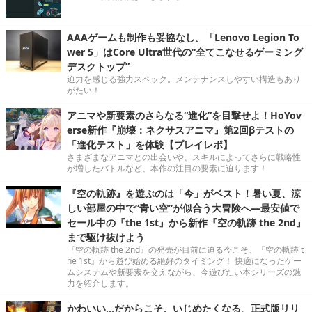
AAAゲームも制作も妥協なし。「Lenovo Legion To
wer 5」はCore Ultra世代の“全てこなせるゲーミング
デスクトップ”
迫力を感じる強力スペック。メンテナンスしやすい構造もあり
がたい！
アニマや新要素のさらなる“進化”を目撃せよ！HoYov
erse新作『崩壊：ネクサスアニマ』第2回βテストの
「進化テスト」を体験【プレイレポ】
さまざまなアニマとの出会いや、スキルによってさらに戦略性
が増したバトルなど、本作の注目の要素に迫ります！
『空の軌跡』を遊ぶのは「今」がベスト！暑い夏、涼
しい部屋の中で“青い空”が似合う大冒険へ―最安値で
セール中の『the 1st』から新作『空の軌跡 the 2nd』
まで駆け抜けよう
『空の軌跡 the 2nd』の発売が目前に迫る今こそ、『空の軌跡 t
he 1st』から遊び始める絶好のタイミング！ 快適になったゲー
ムシステムや新要素を交えながら、今遊びたい本シリーズの魅
力を紹介します。
かわいい…だからこそ、いじめたくなる。正式版リリ