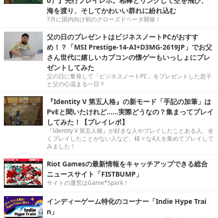
o）』先行プレイレポ。相棒とリンクして空を飛び、
海を渡り、そしてかわいい群れに紛れ込む
7月に国内向け初のクローズドベータ開催！
父の日のプレゼントはビジネスノートPCがおすす
め！？「MSI Prestige-14-AI+D3MG-2619JP」でお父
さん世代に嬉しいカプコンの懐ゲーもいっしょにプレ
ゼントしてみた
父の日に奮発して「ビジネスノートPC」をプレゼントした息子
と父の心温まる一日？
『Identity V 第五人格』の新モード「手記の加筆」は
PvEと聞いたけれど……実際どうなの？集まってプレイ
してみた！【プレイレポ】
『Identity V 第五人格』が好きな人やプレイしたことある人、全
くプレイしたことがない人など、様々な4人を集めてプレイして
みました！
Riot Gamesの最新情報をキャッチアップできる総合
ニュースサイト「FISTBUMP」
サイトの運営はGame*Spark！
インディーゲーム特化のコーナー「Indie Hype Trai
n」