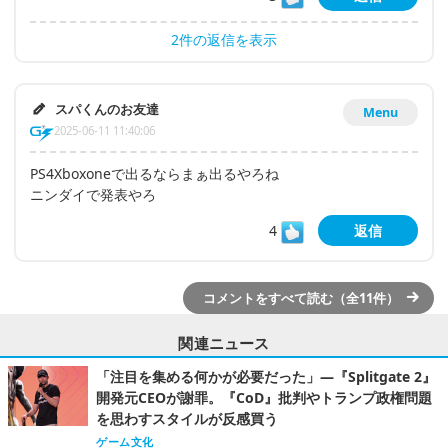
2件の返信を表示
スパくんのお友達
Menu
2025-06-11 11:40:06
PS4Xboxoneで出るならまぁ出るやろね
ニンダイで発表やろ
4
返信
コメントをすべて読む（全11件）
関連ニュース
「注目を集める何かが必要だった」―『Splitgate 2』
開発元CEOが謝罪。『CoD』批判やトランプ政権問題
を思わすスタイルが反感買う
ゲーム文化