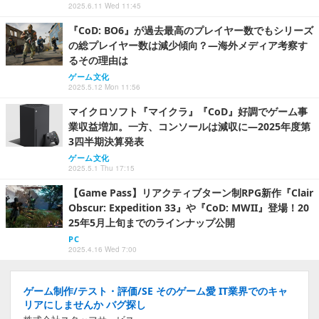
2025.6.11 Wed 11:45
『CoD: BO6』が過去最高のプレイヤー数でもシリーズ
の総プレイヤー数は減少傾向？―海外メディア考察す
るその理由は
ゲーム文化
2025.5.12 Mon 11:56
マイクロソフト『マイクラ』『CoD』好調でゲーム事
業収益増加。一方、コンソールは減収に―2025年度第
3四半期決算発表
ゲーム文化
2025.5.1 Thu 17:15
【Game Pass】リアクティブターン制RPG新作『Clair
Obscur: Expedition 33』や『CoD: MWII』登場！20
25年5月上旬までのラインナップ公開
PC
2025.4.16 Wed 7:00
ゲーム制作/テスト・評価/SE そのゲーム愛 IT業界でのキャ
リアにしませんか バグ探し