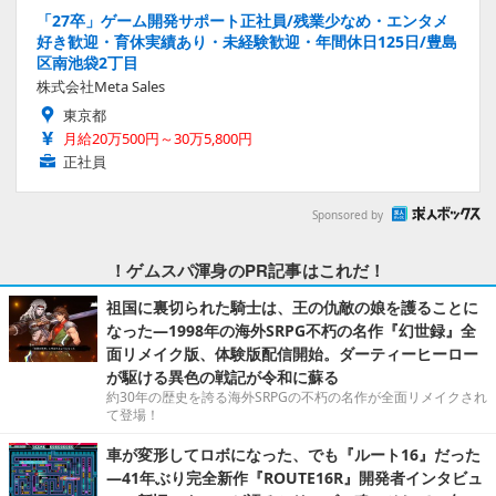
「27卒」ゲーム開発サポート正社員/残業少なめ・エンタメ
好き歓迎・育休実績あり・未経験歓迎・年間休日125日/豊島
区南池袋2丁目
株式会社Meta Sales
東京都
月給20万500円～30万5,800円
正社員
Sponsored by
！ゲムスパ渾身のPR記事はこれだ！
祖国に裏切られた騎士は、王の仇敵の娘を護ることに
なった―1998年の海外SRPG不朽の名作『幻世録』全
面リメイク版、体験版配信開始。ダーティーヒーロー
が駆ける異色の戦記が令和に蘇る
約30年の歴史を誇る海外SRPGの不朽の名作が全面リメイクされ
て登場！
車が変形してロボになった、でも『ルート16』だった
―41年ぶり完全新作『ROUTE16R』開発者インタビュ