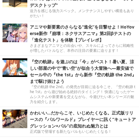
デスクトップ”
迫力を感じる強力スペック。メンテナンスしやすい構造もあり
がたい！
アニマや新要素のさらなる“進化”を目撃せよ！HoYov
erse新作『崩壊：ネクサスアニマ』第2回βテストの
「進化テスト」を体験【プレイレポ】
さまざまなアニマとの出会いや、スキルによってさらに戦略性
が増したバトルなど、本作の注目の要素に迫ります！
『空の軌跡』を遊ぶのは「今」がベスト！暑い夏、涼
しい部屋の中で“青い空”が似合う大冒険へ―最安値で
セール中の『the 1st』から新作『空の軌跡 the 2nd』
まで駆け抜けよう
『空の軌跡 the 2nd』の発売が目前に迫る今こそ、『空の軌跡 t
he 1st』から遊び始める絶好のタイミング！ 快適になったゲー
ムシステムや新要素を交えながら、今遊びたい本シリーズの魅
力を紹介します。
かわいい…だからこそ、いじめたくなる。正式版リリ
ースの『パルワールド』プレイヤーに訊く“キュートア
グレッション×パル”の底知れぬ魅力とは
正式版で登場する新たなパルもいじめたくなる！