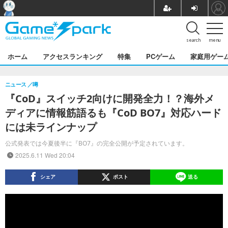
search
menu
ホーム
アクセスランキング
特集
PCゲーム
家庭用ゲー
ニュース
噂
『CoD』スイッチ2向けに開発全力！？海外メ
ディアに情報筋語るも『CoD BO7』対応ハード
には未ラインナップ
公式発表では今夏後半に『BO7』の完全公開が予定されています。
2025.6.11 Wed 20:04
シェア
ポスト
送る