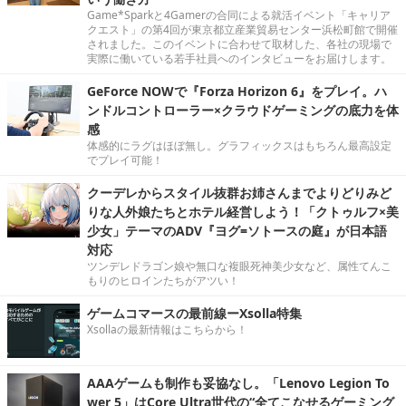
Game*Sparkと4Gamerの合同による就活イベント「キャリア
クエスト」の第4回が東京都立産業貿易センター浜松町館で開催
されました。このイベントに合わせて取材した、各社の現場で
実際に働いている若手社員へのインタビューをお届けします。
GeForce NOWで『Forza Horizon 6』をプレイ。ハ
ンドルコントローラー×クラウドゲーミングの底力を体
感
体感的にラグはほぼ無し。グラフィックスはもちろん最高設定
でプレイ可能！
クーデレからスタイル抜群お姉さんまでよりどりみど
りな人外娘たちとホテル経営しよう！「クトゥルフ×美
少女」テーマのADV『ヨグ=ソトースの庭』が日本語
対応
ツンデレドラゴン娘や無口な複眼死神美少女など、属性てんこ
もりのヒロインたちがアツい！
ゲームコマースの最前線ーXsolla特集
Xsollaの最新情報はこちらから！
AAAゲームも制作も妥協なし。「Lenovo Legion To
wer 5」はCore Ultra世代の“全てこなせるゲーミング