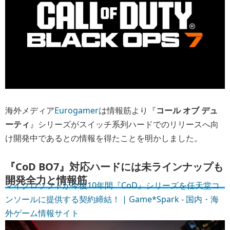
海外メディア
Eurogamer
は情報筋より『
コール オブ デュ
ーティ
』シリーズがスイッチ系列ハードでのリリースへ向
け開発中であるとの情報を得たことを明かしました。
『CoD BO7』対応ハードには未ラインナップも
開発全力と情報筋
マイクロソフトが今後10年間『CoD』シリーズを任天堂コ
ンソールに提供する契約締結！ | Game*Spark - 国内・海
外ゲーム情報サイト