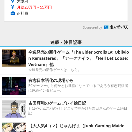
大阪府
月給23万円～55万円
正社員
Sponsored by
連載・注目記事
今週発売の新作ゲーム『The Elder Scrolls IV: Oblivio
n Remastered』『アークナイツ』『Hell Let Loose:
Vietnam』他
今週発売の新作ゲームはこちら。
有志日本語化の現場から
PCゲーマーなら何かとお世話になっているであろう有志翻訳者
に連続インタビュー。
吉田輝和のゲームプレイ絵日記
もはやゲムスパの顔！どこかで見かけた吉田さんのゲーム絵日
記
【大人気4コマ】じゃんげま（Junk Gaming Maide
n）