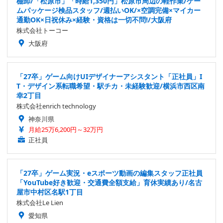
棚卸/「松原市」「時給1,350円」松原市周辺の軽作業/ゲー
ムパッケージ検品スタッフ/週払いOK/×空調完備×マイカー
通勤OK×日祝休み×経験・資格は一切不問!/大阪府
株式会社トーコー
大阪府
「27卒」ゲーム向けUIデザイナーアシスタント「正社員」I
T・デザイン系転職希望・駅チカ・未経験歓迎/横浜市西区南
幸2丁目
株式会社enrich technology
神奈川県
月給25万6,200円～32万円
正社員
「27卒」ゲーム実況・eスポーツ動画の編集スタッフ正社員
「YouTube好き歓迎・交通費全額支給」育休実績あり/名古
屋市中村区名駅1丁目
株式会社Le Lien
愛知県