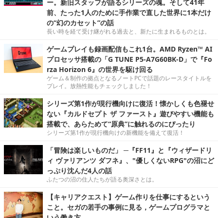
ー。新旧スタッフが語るシリーズの魂。そして41年
前、たった1人のために手作業で直した世界に1本だけ
の“幻のカセット”の話
長い時を経て受け継がれる過去と、新たに生まれるものとは。
ゲームプレイも録画配信もこれ1台。AMD Ryzen™ AI
プロセッサ搭載の「G TUNE P5-A7G60BK-D」で『Fo
rza Horizon 6』の世界を駆け回る
ゲーム＆制作の拠点となるノートPCで話題のレースタイトルを
プレイ。放熱性能もチェックしました！
シリーズ第1作が現行機向けに復活！懐かしくも色褪せ
ない『カルドセプト ザ ファースト』遊びやすい機能も
搭載で、あらためて“原典”に触れるのにぴったり
シリーズ第1作が現行機向けの新機能を備えて復活！
「冒険は楽しいものだ」 ─『FF11』と『ウィザードリ
ィ ヴァリアンツ ダフネ』、"優しくないRPG"の沼にど
っぷり沈んだ4人の話
ふたつの沼の住人たちが語る奥深さとは。
【キャリアクエスト】ゲーム作りを仕事にするという
こと。セガの若手の事例に見る，ゲームプログラマと
いう働き方