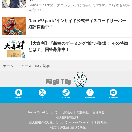
Game*Sparkの一大コンテンツに成長した4コマ。単行本も好評
発売中！
Game*Spark/インサイド公式ディスコードサーバー
好評稼働中！
【大喜利】『新種のゲーミング“蚊”が登場！ その特徴
とは？』回答募集中！
記事
ホーム
›
ニュース
›
噂
›
Home
X
STEAM
Facebook
YouTube
Game*Sparkについて
お問合せ
広告掲載
会社概要
個人情報保護方針
個人情報の取り扱いについて（Game*Spark）
利用規約
特定商取引法に基づく表記