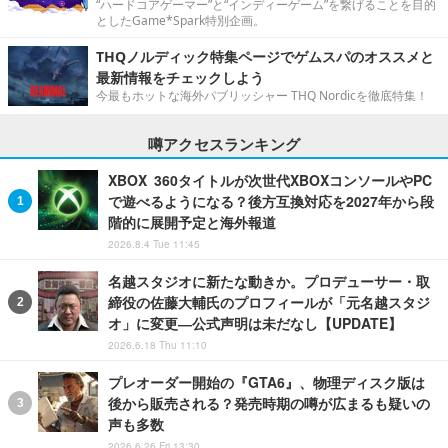
“ハードコアゲーマー”と“インディーゲーム”を繋げることを目的
としたGame*Spark特別企画。
THQノルディック特集ページでゲムスパのオススメと
最新情報をチェックしよう
今最もホットな海外パブリッシャー THQ Nordicを徹底特集！
噂アクセスランキング
XBOX 360タイトルが次世代XBOXコンソールやPC
で遊べるようになる？後方互換対応を2027年から段
階的に展開予定と海外報道
2026.8.4 Tue 11:45
名越スタジオに新たな動きか。プロデューサー・取
締役の佐藤大輔氏のプロフィールが「元名越スタジ
オ」に変更―公式声明は未だなし【UPDATE】
2026.6.18 Thu 11:10
プレオーダー開始の『GTA6』、物理ディスク版は
後から販売される？発売時期の噂が広まるも疑いの
声も多数
2026.6.26 Fri 13:30