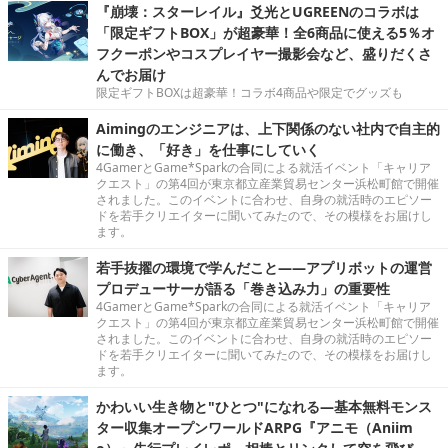
『崩壊：スターレイル』爻光とUGREENのコラボは
「限定ギフトBOX」が超豪華！全6商品に使える5％オ
フクーポンやコスプレイヤー撮影会など、盛りだくさ
んでお届け
限定ギフトBOXは超豪華！コラボ4商品や限定でグッズも
Aimingのエンジニアは、上下関係のない社内で自主的
に働き、「好き」を仕事にしていく
4GamerとGame*Sparkの合同による就活イベント「キャリア
クエスト」の第4回が東京都立産業貿易センター浜松町館で開催
されました。このイベントに合わせ、自身の就活時のエピソー
ドを若手クリエイターに聞いてみたので、その模様をお届けし
ます。
若手抜擢の環境で学んだこと――アプリボットの運営
プロデューサーが語る「巻き込み力」の重要性
4GamerとGame*Sparkの合同による就活イベント「キャリア
クエスト」の第4回が東京都立産業貿易センター浜松町館で開催
されました。このイベントに合わせ、自身の就活時のエピソー
ドを若手クリエイターに聞いてみたので、その模様をお届けし
ます。
かわいい生き物と"ひとつ"になれる―基本無料モンス
ター収集オープンワールドARPG『アニモ（Aniim