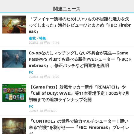
関連ニュース
「プレイヤー獲得のためにいつもの不思議な魅力を失
ってしまった」海外レビューひとまとめ『FBC: Firebr
eak』
連載・特集
2025.6.18 Wed 17:46
Co-opなのにマッチングしない不具合が発生―Game
PassやPS Plusでも遊べる新作PvEシューター『FBC: F
irebreak』、修正パッチなど回避策を説明
PC
2025.6.18 Wed 10:20
【Game Pass】対戦サッカー新作『REMATCH』や
『Call of Duty: WWII』等11本登場予定！2025年7月
初頭までの追加ラインナップ公開
PC
2025.6.18 Wed 6:30
『CONTROL』の世界で協力マルチシューター！襲い
来る“付箋”を剥がせ――『FBC: Firebreak』プレイレ
ポ