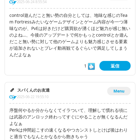
2025-06-24 8:55:54
control遊んだこと無い勢の自分としては、地味な感じのTea
m Fortressみたいなゲームデザインとゲーム内容が今一つ薄
味なのが、PvEは好きだけど購買欲が湧くほど魅力が感じ無い
のよね…、今後のアップデートで何かもっとcontrolとか遊ん
だこと無い勢に対して他のゲームよりも魅力感じさせる要素
が追加されないとプレイ動画観てるぐらいで満足してしまう
んだよなぁ
1
返信
スパくんのお友達
Menu
2025-06-22 19:55:10
序盤何やるか分からなくてイラついて、理解して慣れる頃に
は武器のアンロック終わってすぐにやることが無くなるんだ
よなぁ
Perkは仲間起こすの速くなるやつカンストしとけば後はわり
と適当でもなんとかなるから飽きちゃう