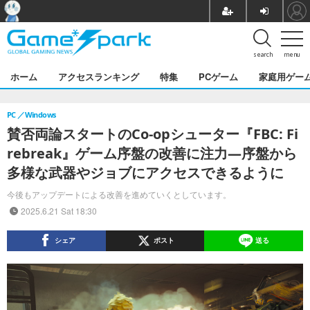
search
menu
ホーム
アクセスランキング
特集
PCゲーム
家庭用ゲー
PC
Windows
賛否両論スタートのCo-opシューター『FBC: Fi
rebreak』ゲーム序盤の改善に注力―序盤から
多様な武器やジョブにアクセスできるように
今後もアップデートによる改善を進めていくとしています。
2025.6.21 Sat 18:30
シェア
ポスト
送る