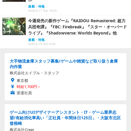
連載・特集
2025.6.17 Tue 19:00
今週発売の新作ゲーム『RAIDOU Remastered: 超力
兵団奇譚』『FBC: Firebreak』『スター・オーバード
ライブ』『Shadowverse: Worlds Beyond』他
連載・特集
2025.6.15 Sun 9:00
大手物流倉庫スタッフ募集/ゲームや雑貨など取り扱う倉庫
内作業
株式会社エイブル・スタッフ
東京都
時給1,700円～
派遣社員
ゲーム向けUIデザイナーアシスタント・IT・ゲーム業界志
望/有給消化率高い「正社員・年間休日125日」・大阪市北区
曾根崎
株式会社Creer