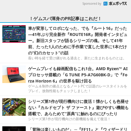
Sponsored by
！ゲムスパ渾身のPR記事はこれだ！
車が変形してロボになった、でも『ルート16』だった
―41年ぶり完全新作『ROUTE16R』開発者インタビュ
ー。新旧スタッフが語るシリーズの魂。そして41年
前、たった1人のために手作業で直した世界に1本だけ
の“幻のカセット”の話
長い時を経て受け継がれる過去と、新たに生まれるものとは。
ゲームプレイも録画配信もこれ1台。AMD Ryzen™ AI
プロセッサ搭載の「G TUNE P5-A7G60BK-D」で『Fo
rza Horizon 6』の世界を駆け回る
ゲーム＆制作の拠点となるノートPCで話題のレースタイトルを
プレイ。放熱性能もチェックしました！
シリーズ第1作が現行機向けに復活！懐かしくも色褪せ
ない『カルドセプト ザ ファースト』遊びやすい機能も
搭載で、あらためて“原典”に触れるのにぴったり
シリーズ第1作が現行機向けの新機能を備えて復活！
「冒険は楽しいものだ」 ─『FF11』と『ウィザードリ