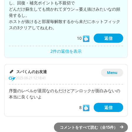
し、回復・補充ポイントも不親切で
どんだけ蘇生しても焼かれてダウン→萎え抜けみたいなの頻
発するし。
ホストが抜けると部屋毎解散するから未だにホットフィック
スの3クリアしてねえわ。
10
返信
2件の返信を表示
スパくんのお友達
Menu
2025-06-21 12:18:41
序盤のレベルが退屈なのもだけどアンロックが面白みないの
本当に良くないよ
8
返信
コメントをすべて読む（全15件）