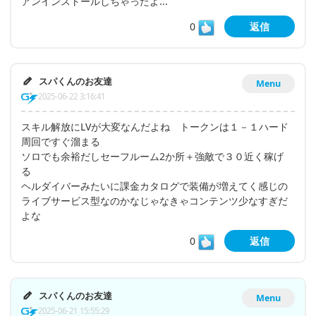
アンインストールしちゃったよ...
0
返信
スパくんのお友達
Menu
2025-06-22 3:16:41
スキル解放にLVが大変なんだよね トークンは１－１ハード
周回ですぐ溜まる
ソロでも余裕だしセーフルーム2か所＋強敵で３０近く稼げ
る
ヘルダイバーみたいに課金カタログで装備が増えてく感じの
ライブサービス型なのかなじゃなきゃコンテンツ少なすぎだ
よな
0
返信
スパくんのお友達
Menu
2025-06-21 15:55:29