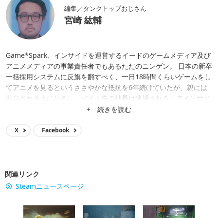
編集／タンクトップおじさん
宮崎 紘輔
Game*Spark、インサイドを運営するイードのゲームメディア及び
アニメメディアの事業責任者でもあるただのニンゲン。 日本の新卒
一括採用システムに反旗を翻すべく、一日18時間くらいゲームをし
てアニメを見るというささやかな抵抗を6年続けていたが、親には
勘当されそうになるし、バイト先の社長は逮捕されるしでインサイ
ド編集部に無気力バイトとして転がり込む。 偶然も重なって2017
+ 続きを読む
年にゲームメディアの統括となり、ポジションが空位になっていた
Game*Sparkの編集長的ポジションに就くも、ちょっとしたハプニ
X
Facebook
ングもあって2022年7月をもって編集長の席を譲る。 夢はイードの
ゲームメディア群を日本のゲーム業界で一目置かれる存在にするこ
と、ゲームやアニメを自分達で出すこと（ウィザードリィでちょっ
と実現）、日本武道館でライブすること、グラストンベリーのヘッ
関連リンク
ドライナーになること……など。
Steamニュースページ