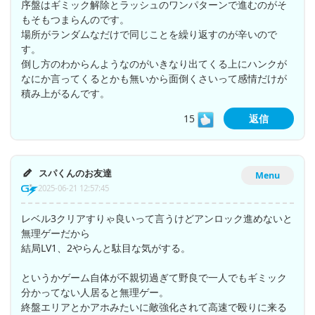
序盤はギミック解除とラッシュのワンパターンで進むのがそ
もそもつまらんのです。
場所がランダムなだけで同じことを繰り返すのが辛いので
す。
倒し方のわからんようなのがいきなり出てくる上にハンクが
なにか言ってくるとかも無いから面倒くさいって感情だけが
積み上がるんです。
15
返信
スパくんのお友達
Menu
2025-06-21 12:57:45
レベル3クリアすりゃ良いって言うけどアンロック進めないと
無理ゲーだから
結局LV1、2やらんと駄目な気がする。
というかゲーム自体が不親切過ぎて野良で一人でもギミック
分かってない人居ると無理ゲー。
終盤エリアとかアホみたいに敵強化されて高速で殴りに来る