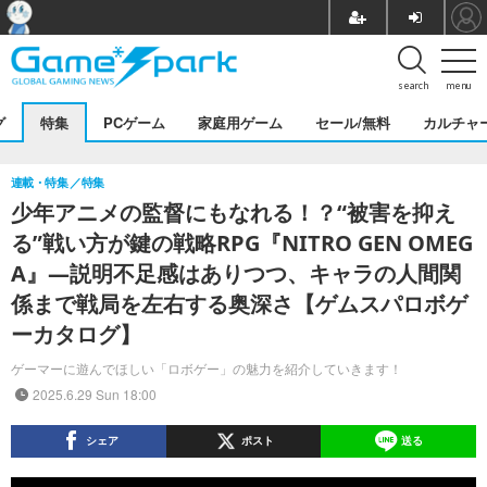
search
menu
グ
特集
PCゲーム
家庭用ゲーム
セール/無料
カルチャ
連載・特集
特集
少年アニメの監督にもなれる！？“被害を抑え
る”戦い方が鍵の戦略RPG『NITRO GEN OMEG
A』―説明不足感はありつつ、キャラの人間関
係まで戦局を左右する奥深さ【ゲムスパロボゲ
ーカタログ】
ゲーマーに遊んでほしい「ロボゲー」の魅力を紹介していきます！
2025.6.29 Sun 18:00
シェア
ポスト
送る