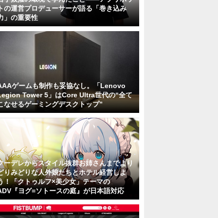
トの運営プロデューサーが語る「巻き込み
力」の重要性
AAAゲームも制作も妥協なし。「Lenovo
Legion Tower 5」はCore Ultra世代の“全て
こなせるゲーミングデスクトップ”
クーデレからスタイル抜群お姉さんまでより
どりみどりな人外娘たちとホテル経営しよ
う！「クトゥルフ×美少女」テーマの
ADV『ヨグ=ソトースの庭』が日本語対応