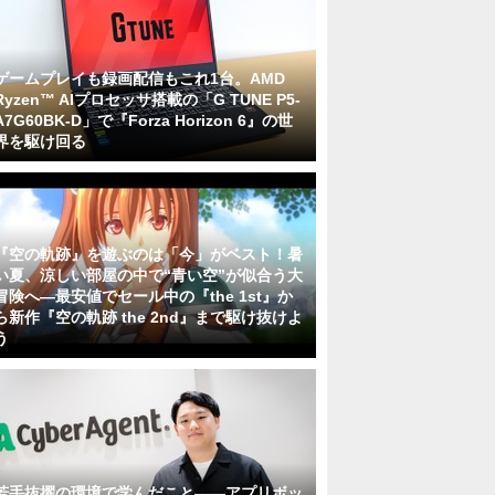
ゲームプレイも録画配信もこれ1台。AMD
Ryzen™ AIプロセッサ搭載の「G TUNE P5-
A7G60BK-D」で『Forza Horizon 6』の世
界を駆け回る
『空の軌跡』を遊ぶのは「今」がベスト！暑
い夏、涼しい部屋の中で“青い空”が似合う大
冒険へ―最安値でセール中の『the 1st』か
ら新作『空の軌跡 the 2nd』まで駆け抜けよ
う
若手抜擢の環境で学んだこと――アプリボッ