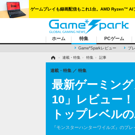
Game*Spark
ハードコアゲーマーのためのWebメディア
ホーム
特集
PCゲーム
Game*Sparkレビュー
プ
ホーム
›
連載・特集
›
特集
›
記事
連載・特集
特集
最新ゲーミングノート
10」レビュー
トップレベルの
『モンスターハンターワイルズ』のプレイを通し