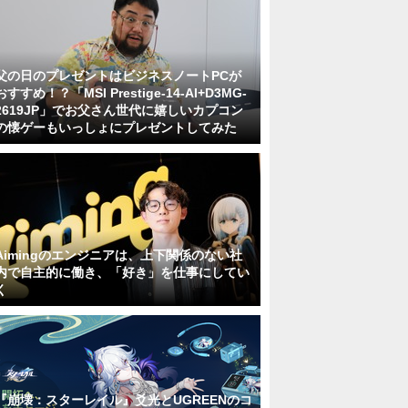
父の日のプレゼントはビジネスノートPCが
おすすめ！？「MSI Prestige-14-AI+D3MG-
2619JP」でお父さん世代に嬉しいカプコン
の懐ゲーもいっしょにプレゼントしてみた
Aimingのエンジニアは、上下関係のない社
内で自主的に働き、「好き」を仕事にしてい
く
『崩壊：スターレイル』爻光とUGREENのコ