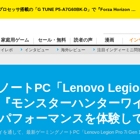
家庭用ゲーム
セール・無料
読者の声
漫画
イン
レイレポ
インタビュー
海外レビュー
注目インディーミニ問
PC「Lenovo Legion P
！『モンスターハンターワ
パフォーマンスを体験し
て、最新ゲーミングノートPC「Lenovo Legion Pro 7i G