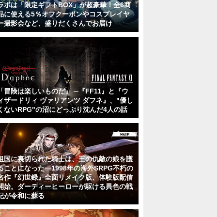
ラボは「限定ギフトBOX」が超豪華！全6商
品に使える5％オフクーポンやコスプレイヤ
ー撮影会など、盛りだくさんでお届け
「冒険は楽しいものだ」 ─『FF11』と『ウ
ィザードリィ ヴァリアンツ ダフネ』、"優し
くないRPG"の沼にどっぷり沈んだ4人の話
祖国に裏切られた騎士は、王の仇敵の娘を護
ることになった―1998年の海外SRPG不朽の
名作『幻世録』全面リメイク版、体験版配信
開始。ダーティーヒーローが駆ける異色の戦
記が令和に蘇る