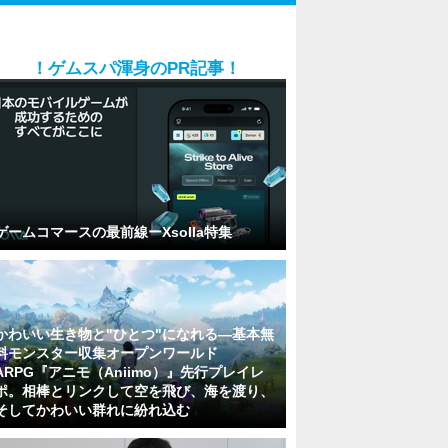
！ゲムスパ渾身のPR記事！
ゲームコマースの最前線ーXsolla特集
かわいい生き物と"ひとつ"になれる―基本無
料モンスター収集オープンワールド
ARPG『アニモ（Aniimo）』先行プレイレ
ポ。相棒とリンクして空を飛び、海を渡り、
そしてかわいい群れに紛れ込む