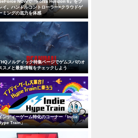
GeForce NOWで『Forza Horizon 6』をプ
レイ。ハンドルコントローラー×クラウドゲ
ーミングの底力を体感
THQノルディック特集ページでゲムスパのオ
ススメと最新情報をチェックしよう
インディーゲーム特化のコーナー「Indie
Hype Train」