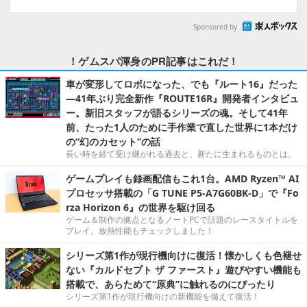
Sponsored by
！ゲムスパ渾身のPR記事はこれだ！
車が変形してロボになった、でも『ルート16』だった
―41年ぶり完全新作『ROUTE16R』開発者インタビュ
ー。新旧スタッフが語るシリーズの魂。そして41年
前、たった1人のために手作業で直した世界に1本だけ
の“幻のカセット”の話
長い時を経て受け継がれる過去と、新たに生まれるものとは。
ゲームプレイも録画配信もこれ1台。AMD Ryzen™ AI
プロセッサ搭載の「G TUNE P5-A7G60BK-D」で『Fo
rza Horizon 6』の世界を駆け回る
ゲーム＆制作の拠点となるノートPCで話題のレースタイトルを
プレイ。放熱性能もチェックしました！
シリーズ第1作が現行機向けに復活！懐かしくも色褪せ
ない『カルドセプト ザ ファースト』遊びやすい機能も
搭載で、あらためて“原典”に触れるのにぴったり
シリーズ第1作が現行機向けの新機能を備えて復活！