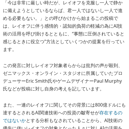
「今は非常に厳しい時だが、レイオフを克服し一人で静か
に備えようとしているならば、君一人ではないし一人で進
める必要もない。」との呼びかけから始まるこの投稿で
は、レイオフに伴う感情的・認知的負荷の軽減の為にAI技
術の活用を呼び掛けるとともに、“事態に圧倒されていると
感じるときに役立つ”方法としていくつかの提案を行ってい
ます。
この発言に対しレイオフ対象者らからは批判の声が殺到、
ゼニマックス・オンライン・スタジオに所属していたプロ
デューサーEric Smith氏やゲームデザイナーPaul Murphy
氏などが投稿に対し自身の考えを記しています。
また、一連のレイオフに関してその背景には800億ドルにも
達するとされるAI関連技術への投資の皺寄せが
存在するの
ではないか
とする分析もなされていることから、AI技術の
優先に伴いレイオフの対象となった人々に対しAIの活用を