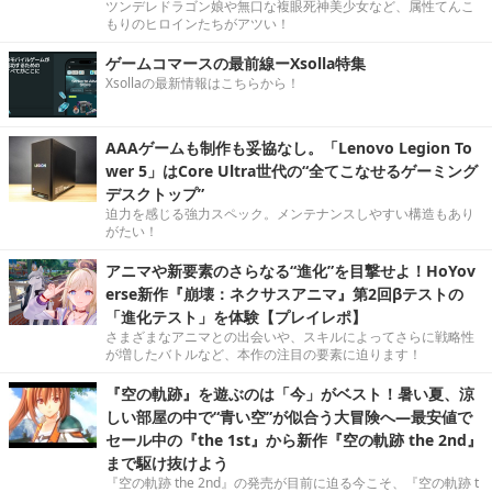
ツンデレドラゴン娘や無口な複眼死神美少女など、属性てんこ
もりのヒロインたちがアツい！
ゲームコマースの最前線ーXsolla特集
Xsollaの最新情報はこちらから！
AAAゲームも制作も妥協なし。「Lenovo Legion To
wer 5」はCore Ultra世代の“全てこなせるゲーミング
デスクトップ”
迫力を感じる強力スペック。メンテナンスしやすい構造もあり
がたい！
アニマや新要素のさらなる“進化”を目撃せよ！HoYov
erse新作『崩壊：ネクサスアニマ』第2回βテストの
「進化テスト」を体験【プレイレポ】
さまざまなアニマとの出会いや、スキルによってさらに戦略性
が増したバトルなど、本作の注目の要素に迫ります！
『空の軌跡』を遊ぶのは「今」がベスト！暑い夏、涼
しい部屋の中で“青い空”が似合う大冒険へ―最安値で
セール中の『the 1st』から新作『空の軌跡 the 2nd』
まで駆け抜けよう
『空の軌跡 the 2nd』の発売が目前に迫る今こそ、『空の軌跡 t