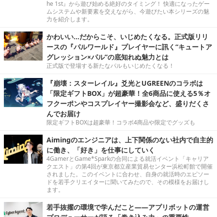
he 1st』から遊び始める絶好のタイミング！ 快適になったゲー
ムシステムや新要素を交えながら、今遊びたい本シリーズの魅
力を紹介します。
かわいい…だからこそ、いじめたくなる。正式版リリ
ースの『パルワールド』プレイヤーに訊く“キュートア
グレッション×パル”の底知れぬ魅力とは
正式版で登場する新たなパルもいじめたくなる！
『崩壊：スターレイル』爻光とUGREENのコラボは
「限定ギフトBOX」が超豪華！全6商品に使える5％オ
フクーポンやコスプレイヤー撮影会など、盛りだくさ
んでお届け
限定ギフトBOXは超豪華！コラボ4商品や限定でグッズも
Aimingのエンジニアは、上下関係のない社内で自主的
に働き、「好き」を仕事にしていく
4GamerとGame*Sparkの合同による就活イベント「キャリア
クエスト」の第4回が東京都立産業貿易センター浜松町館で開催
されました。このイベントに合わせ、自身の就活時のエピソー
ドを若手クリエイターに聞いてみたので、その模様をお届けし
ます。
若手抜擢の環境で学んだこと――アプリボットの運営