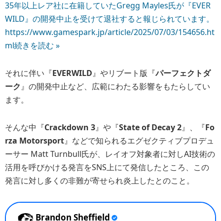
35年以上レア社に在籍していたGregg Mayles氏が『EVER
WILD』の開発中止を受けて退社すると報じられています。
https://www.gamespark.jp/article/2025/07/03/154656.ht
ml
続きを読む »
それに伴い『
EVERWILD
』やリブート版『
パーフェクトダ
ーク
』の開発中止など、広範にわたる影響をもたらしてい
ます。
そんな中『
Crackdown 3
』や『
State of Decay 2
』、『
Fo
rza Motorsport
』などで知られるエグゼクティブプロデュ
ーサー Matt Turnbull氏が、レイオフ対象者に対しAI技術の
活用を呼びかける発言をSNS上にて発信したところ、この
発言に対し多くの非難が寄せられ炎上したとのこと。