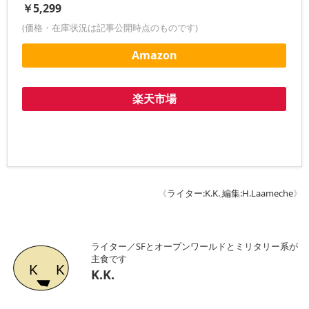
￥5,299
(価格・在庫状況は記事公開時点のものです)
Amazon
楽天市場
《
ライター:K.K.
,
編集:H.Laameche
》
ライター／SFとオープンワールドとミリタリー系が
主食です
K.K.