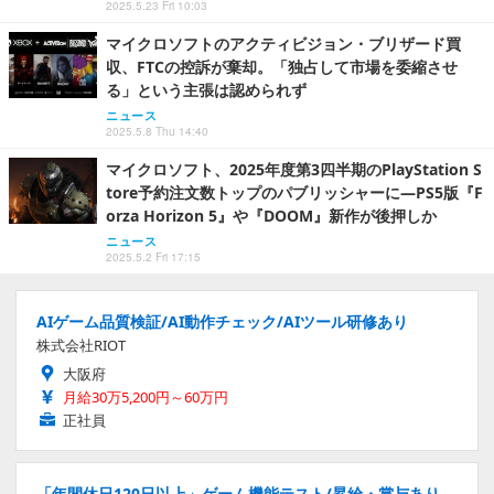
2025.5.23 Fri 10:03
マイクロソフトのアクティビジョン・ブリザード買
収、FTCの控訴が棄却。「独占して市場を委縮させ
る」という主張は認められず
ニュース
2025.5.8 Thu 14:40
マイクロソフト、2025年度第3四半期のPlayStation S
tore予約注文数トップのパブリッシャーに―PS5版『F
orza Horizon 5』や『DOOM』新作が後押しか
ニュース
2025.5.2 Fri 17:15
AIゲーム品質検証/AI動作チェック/AIツール研修あり
株式会社RIOT
大阪府
月給30万5,200円～60万円
正社員
「年間休日120日以上」ゲーム機能テスト/昇給・賞与あり