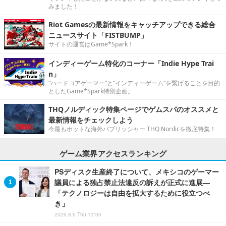
みました！
Riot Gamesの最新情報をキャッチアップできる総合
ニュースサイト「FISTBUMP」
サイトの運営はGame*Spark！
インディーゲーム特化のコーナー「Indie Hype Trai
n」
“ハードコアゲーマー”と“インディーゲーム”を繋げることを目的
としたGame*Spark特別企画。
THQノルディック特集ページでゲムスパのオススメと
最新情報をチェックしよう
今最もホットな海外パブリッシャー THQ Nordicを徹底特集！
ゲーム業界アクセスランキング
PSディスク生産終了について、メキシコのゲーマー
議員による独占禁止法違反の訴えが正式に進展―
「テクノロジーは自由を拡大するために役立つべ
き」
2026.8.6 Thu 13:00