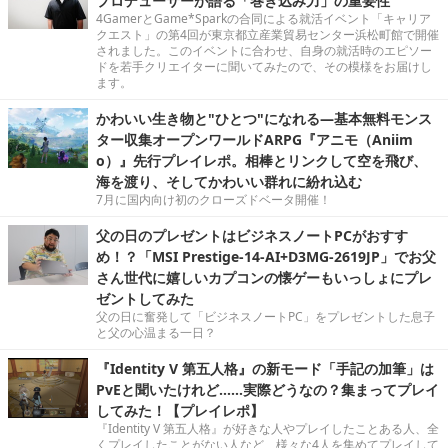
プロデューサーが語る「巻き込み力」の重要性
4GamerとGame*Sparkの合同による就活イベント「キャリア
クエスト」の第4回が東京都立産業貿易センター浜松町館で開催
されました。このイベントに合わせ、自身の就活時のエピソー
ドを若手クリエイターに聞いてみたので、その模様をお届けし
ます。
かわいい生き物と"ひとつ"になれる―基本無料モンス
ター収集オープンワールドARPG『アニモ（Aniim
o）』先行プレイレポ。相棒とリンクして空を飛び、
海を渡り、そしてかわいい群れに紛れ込む
7月に国内向け初のクローズドベータ開催！
父の日のプレゼントはビジネスノートPCがおすす
め！？「MSI Prestige-14-AI+D3MG-2619JP」でお父
さん世代に嬉しいカプコンの懐ゲーもいっしょにプレ
ゼントしてみた
父の日に奮発して「ビジネスノートPC」をプレゼントした息子
と父の心温まる一日？
『Identity V 第五人格』の新モード「手記の加筆」は
PvEと聞いたけれど……実際どうなの？集まってプレイ
してみた！【プレイレポ】
『Identity V 第五人格』が好きな人やプレイしたことある人、全
くプレイしたことがない人など、様々な4人を集めてプレイして