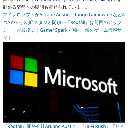
勧める姿勢への疑問も寄せられています。
マイクロソフトがArkane Austin、Tango Gameworkなど4
つの“ベセスダ”スタジオ閉鎖―『Redfall』は前回のアップ
デートが最後に | Game*Spark - 国内・海外ゲーム情報サ
イト
『Redfall』開発会社Arkane Austin、『Hi-Fi Rush』『サイ