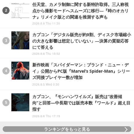
任天堂、カメラ制御に関する新特許取得。三人称視
点から撮影モードへスムーズに移行―『時のオカリ
ナ』リメイク版との関連を推測する声も
2026.8.6 Thu 11:30
カプコン「デジタル販売が約9割、ディスク市場縮小
の大きな影響は想定していない」―決算の質疑応答
にて答える
2026.8.6 Thu 15:52
新作映画「スパイダーマン：ブランド・ニュー・デ
イ」公開からPC版『Marvel’s Spider-Man』シリー
ズ同接プレイヤー数が増加
2026.8.5 Wed 0:30
カプコン、『モンハンワイルズ』販売は“改善傾
向”と回答―中長期では販売本数『ワールド』超え目
指す
2026.8.6 Thu 17:15
ランキングをもっと見る