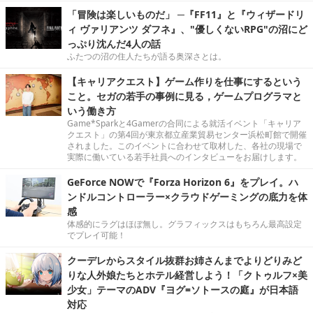
「冒険は楽しいものだ」 ─『FF11』と『ウィザードリ
ィ ヴァリアンツ ダフネ』、"優しくないRPG"の沼にど
っぷり沈んだ4人の話
ふたつの沼の住人たちが語る奥深さとは。
【キャリアクエスト】ゲーム作りを仕事にするという
こと。セガの若手の事例に見る，ゲームプログラマと
いう働き方
Game*Sparkと4Gamerの合同による就活イベント「キャリア
クエスト」の第4回が東京都立産業貿易センター浜松町館で開催
されました。このイベントに合わせて取材した、各社の現場で
実際に働いている若手社員へのインタビューをお届けします。
GeForce NOWで『Forza Horizon 6』をプレイ。ハ
ンドルコントローラー×クラウドゲーミングの底力を体
感
体感的にラグはほぼ無し。グラフィックスはもちろん最高設定
でプレイ可能！
クーデレからスタイル抜群お姉さんまでよりどりみど
りな人外娘たちとホテル経営しよう！「クトゥルフ×美
少女」テーマのADV『ヨグ=ソトースの庭』が日本語
対応