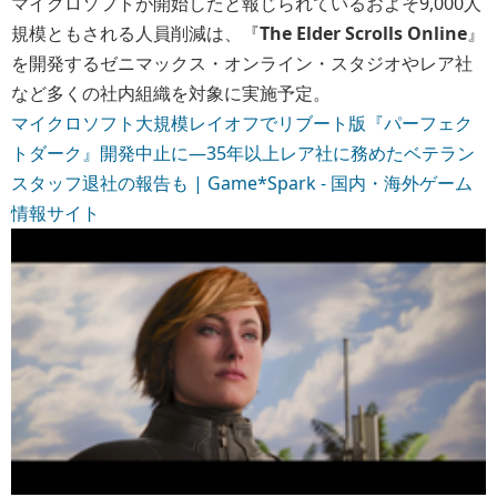
マイクロソフトが開始したと報じられているおよそ9,000人
規模ともされる人員削減は、『
The Elder Scrolls Online
』
を開発するゼニマックス・オンライン・スタジオやレア社
など多くの社内組織を対象に実施予定。
マイクロソフト大規模レイオフでリブート版『パーフェク
トダーク』開発中止に―35年以上レア社に務めたベテラン
スタッフ退社の報告も | Game*Spark - 国内・海外ゲーム
情報サイト