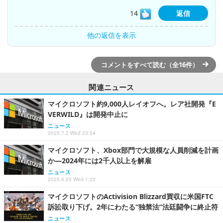
14
返信
他の返信を表示
コメントをすべて読む（全16件）
関連ニュース
マイクロソフト約9,000人レイオフへ。レア社開発『E
VERWILD』は開発中止に
ニュース
2025.7.2 Wed 23:54
マイクロソフト、Xbox部門で大規模な人員削減を計画
か―2024年には2千人以上を解雇
ニュース
2025.6.25 Wed 1:22
マイクロソフトのActivision Blizzard買収に米国FTC
訴訟取り下げ。2年にわたる“独禁法”法廷闘争に終止符
ニュース