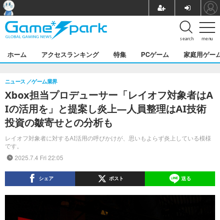
search
menu
ホーム
アクセスランキング
特集
PCゲーム
家庭用ゲー
ニュース
ゲーム業界
Xbox担当プロデューサー「レイオフ対象者はA
Iの活用を」と提案し炎上―人員整理はAI技術
投資の皺寄せとの分析も
レイオフ対象者に対するAI活用の呼びかけが、思いもよらず炎上している模様
です。
2025.7.4 Fri 22:05
シェア
ポスト
送る