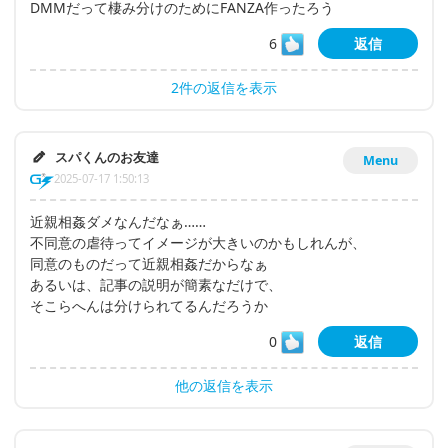
DMMだって棲み分けのためにFANZA作ったろう
6
返信
2件の返信を表示
スパくんのお友達
Menu
2025-07-17 1:50:13
近親相姦ダメなんだなぁ……
不同意の虐待ってイメージが大きいのかもしれんが、
同意のものだって近親相姦だからなぁ
あるいは、記事の説明が簡素なだけで、
そこらへんは分けられてるんだろうか
0
返信
他の返信を表示