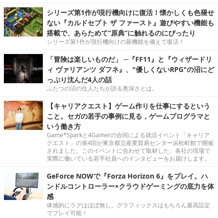
シリーズ第1作が現行機向けに復活！懐かしくも色褪せ
ない『カルドセプト ザ ファースト』遊びやすい機能も
搭載で、あらためて“原典”に触れるのにぴったり
シリーズ第1作が現行機向けの新機能を備えて復活！
「冒険は楽しいものだ」 ─『FF11』と『ウィザードリ
ィ ヴァリアンツ ダフネ』、"優しくないRPG"の沼にど
っぷり沈んだ4人の話
ふたつの沼の住人たちが語る奥深さとは。
【キャリアクエスト】ゲーム作りを仕事にするという
こと。セガの若手の事例に見る，ゲームプログラマと
いう働き方
Game*Sparkと4Gamerの合同による就活イベント「キャリア
クエスト」の第4回が東京都立産業貿易センター浜松町館で開催
されました。このイベントに合わせて取材した、各社の現場で
実際に働いている若手社員へのインタビューをお届けします。
GeForce NOWで『Forza Horizon 6』をプレイ。ハ
ンドルコントローラー×クラウドゲーミングの底力を体
感
体感的にラグはほぼ無し。グラフィックスはもちろん最高設定
でプレイ可能！