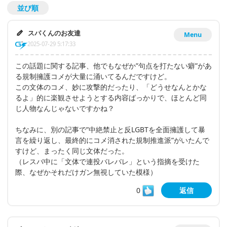
並び順
スパくんのお友達
Menu
2025-07-29 5:17:33
この話題に関する記事、他でもなぜか”句点を打たない癖”があ
る規制擁護コメが大量に涌いてるんだですけど。
この文体のコメ、妙に攻撃的だったり、「どうせなんとかな
るよ」的に楽観させようとする内容ばっかりで、ほとんど同
じ人物なんじゃないですかね？
ちなみに、別の記事で”中絶禁止と反LGBTを全面擁護して暴
言を繰り返し、最終的にコメ消された規制推進派”がいたんで
すけど、まったく同じ文体だった。
（レスバ中に「文体で連投バレバレ」という指摘を受けた
際、なぜかそれだけガン無視していた模様）
0
返信