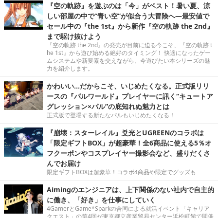
『空の軌跡』を遊ぶのは「今」がベスト！暑い夏、涼
しい部屋の中で“青い空”が似合う大冒険へ―最安値で
セール中の『the 1st』から新作『空の軌跡 the 2nd』
まで駆け抜けよう
『空の軌跡 the 2nd』の発売が目前に迫る今こそ、『空の軌跡 t
he 1st』から遊び始める絶好のタイミング！ 快適になったゲー
ムシステムや新要素を交えながら、今遊びたい本シリーズの魅
力を紹介します。
かわいい…だからこそ、いじめたくなる。正式版リリ
ースの『パルワールド』プレイヤーに訊く“キュートア
グレッション×パル”の底知れぬ魅力とは
正式版で登場する新たなパルもいじめたくなる！
『崩壊：スターレイル』爻光とUGREENのコラボは
「限定ギフトBOX」が超豪華！全6商品に使える5％オ
フクーポンやコスプレイヤー撮影会など、盛りだくさ
んでお届け
限定ギフトBOXは超豪華！コラボ4商品や限定でグッズも
Aimingのエンジニアは、上下関係のない社内で自主的
に働き、「好き」を仕事にしていく
4GamerとGame*Sparkの合同による就活イベント「キャリア
クエスト」の第4回が東京都立産業貿易センター浜松町館で開催