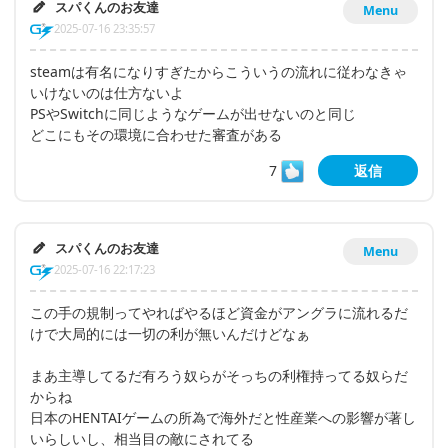
スパくんのお友達
Menu
2025-07-16 23:35:57
steamは有名になりすぎたからこういうの流れに従わなきゃ
いけないのは仕方ないよ
PSやSwitchに同じようなゲームが出せないのと同じ
どこにもその環境に合わせた審査がある
7
返信
スパくんのお友達
Menu
2025-07-16 22:17:23
この手の規制ってやればやるほど資金がアングラに流れるだ
けで大局的には一切の利が無いんだけどなぁ
まあ主導してるだ有ろう奴らがそっちの利権持ってる奴らだ
からね
日本のHENTAIゲームの所為で海外だと性産業への影響が著し
いらしいし、相当目の敵にされてる