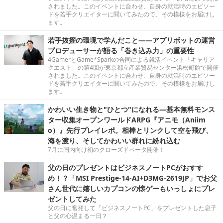
されました。このイベントに合わせ、自身の就活時のエピソー
ドを若手クリエイターに聞いてみたので、その模様をお届けし
ます。
若手抜擢の環境で学んだこと――アプリボットの運営
プロデューサーが語る「巻き込み力」の重要性
4GamerとGame*Sparkの合同による就活イベント「キャリア
クエスト」の第4回が東京都立産業貿易センター浜松町館で開催
されました。このイベントに合わせ、自身の就活時のエピソー
ドを若手クリエイターに聞いてみたので、その模様をお届けし
ます。
かわいい生き物と"ひとつ"になれる―基本無料モンス
ター収集オープンワールドARPG『アニモ（Aniim
o）』先行プレイレポ。相棒とリンクして空を飛び、
海を渡り、そしてかわいい群れに紛れ込む
7月に国内向け初のクローズドベータ開催！
父の日のプレゼントはビジネスノートPCがおすす
め！？「MSI Prestige-14-AI+D3MG-2619JP」でお父
さん世代に嬉しいカプコンの懐ゲーもいっしょにプレ
ゼントしてみた
父の日に奮発して「ビジネスノートPC」をプレゼントした息子
と父の心温まる一日？