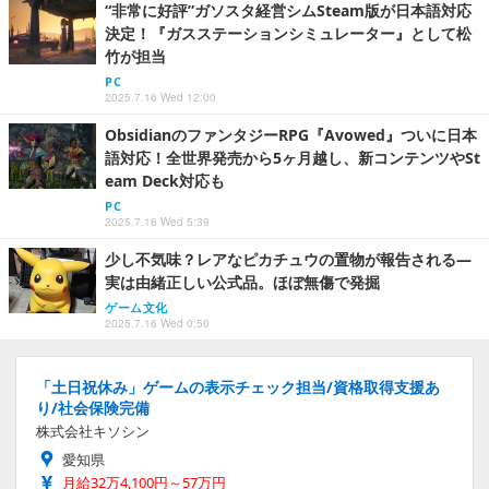
“非常に好評”ガソスタ経営シムSteam版が日本語対応
決定！『ガスステーションシミュレーター』として松
竹が担当
PC
2025.7.16 Wed 12:00
ObsidianのファンタジーRPG『Avowed』ついに日本
語対応！全世界発売から5ヶ月越し、新コンテンツやSt
eam Deck対応も
PC
2025.7.16 Wed 5:39
少し不気味？レアなピカチュウの置物が報告される―
実は由緒正しい公式品。ほぼ無傷で発掘
ゲーム文化
2025.7.16 Wed 0:50
「土日祝休み」ゲームの表示チェック担当/資格取得支援あ
り/社会保険完備
株式会社キソシン
愛知県
月給32万4,100円～57万円