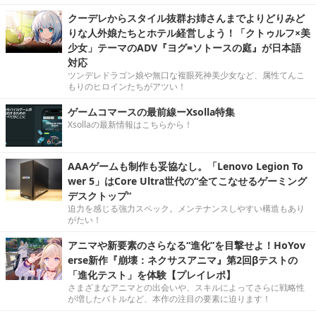
クーデレからスタイル抜群お姉さんまでよりどりみど
りな人外娘たちとホテル経営しよう！「クトゥルフ×美
少女」テーマのADV『ヨグ=ソトースの庭』が日本語
対応
ツンデレドラゴン娘や無口な複眼死神美少女など、属性てんこ
もりのヒロインたちがアツい！
ゲームコマースの最前線ーXsolla特集
Xsollaの最新情報はこちらから！
AAAゲームも制作も妥協なし。「Lenovo Legion To
wer 5」はCore Ultra世代の“全てこなせるゲーミング
デスクトップ”
迫力を感じる強力スペック。メンテナンスしやすい構造もあり
がたい！
アニマや新要素のさらなる“進化”を目撃せよ！HoYov
erse新作『崩壊：ネクサスアニマ』第2回βテストの
「進化テスト」を体験【プレイレポ】
さまざまなアニマとの出会いや、スキルによってさらに戦略性
が増したバトルなど、本作の注目の要素に迫ります！