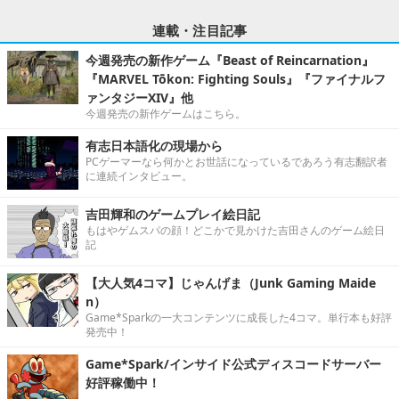
連載・注目記事
今週発売の新作ゲーム『Beast of Reincarnation』
『MARVEL Tōkon: Fighting Souls』『ファイナルフ
ァンタジーXIV』他
今週発売の新作ゲームはこちら。
有志日本語化の現場から
PCゲーマーなら何かとお世話になっているであろう有志翻訳者
に連続インタビュー。
吉田輝和のゲームプレイ絵日記
もはやゲムスパの顔！どこかで見かけた吉田さんのゲーム絵日
記
【大人気4コマ】じゃんげま（Junk Gaming Maide
n）
Game*Sparkの一大コンテンツに成長した4コマ。単行本も好評
発売中！
Game*Spark/インサイド公式ディスコードサーバー
好評稼働中！