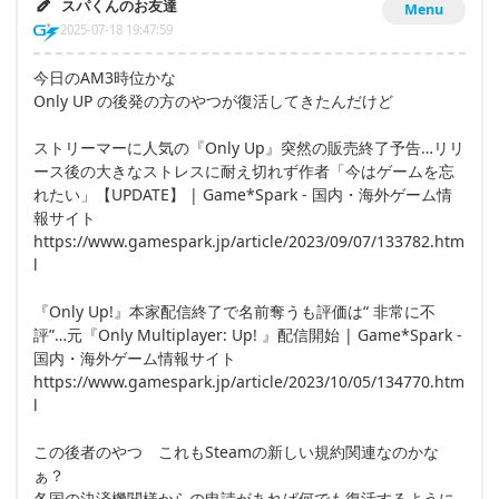
スパくんのお友達
Menu
2025-07-18 19:47:59
今日のAM3時位かな
Only UP の後発の方のやつが復活してきたんだけど
ストリーマーに人気の『Only Up』突然の販売終了予告…リリ
ース後の大きなストレスに耐え切れず作者「今はゲームを忘
れたい」【UPDATE】 | Game*Spark - 国内・海外ゲーム情
報サイト
https://www.gamespark.jp/article/2023/09/07/133782.htm
l
『Only Up!』本家配信終了で名前奪うも評価は“ 非常に不
評”…元『Only Multiplayer: Up! 』配信開始 | Game*Spark -
国内・海外ゲーム情報サイト
https://www.gamespark.jp/article/2023/10/05/134770.htm
l
この後者のやつ これもSteamの新しい規約関連なのかな
ぁ？
各国の決済機関様からの申請があれば何でも復活するように