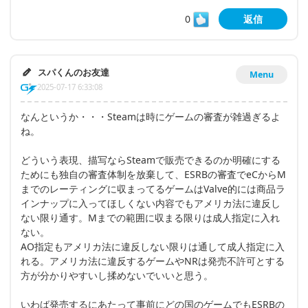
0
返信
スパくんのお友達
Menu
2025-07-17 6:33:08
なんというか・・・Steamは時にゲームの審査が雑過ぎるよ
ね。
どういう表現、描写ならSteamで販売できるのか明確にする
ためにも独自の審査体制を放棄して、ESRBの審査でeCからM
までのレーティングに収まってるゲームはValve的には商品ラ
インナップに入ってほしくない内容でもアメリカ法に違反し
ない限り通す。Mまでの範囲に収まる限りは成人指定に入れ
ない。
AO指定もアメリカ法に違反しない限りは通して成人指定に入
れる。アメリカ法に違反するゲームやNRは発売不許可とする
方が分かりやすいし揉めないでいいと思う。
いわば発売するにあたって事前にどの国のゲームでもESRBの