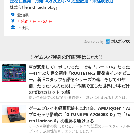
ぼなし推奨・月給30万以上可/SE志望歓迎・未経験歓迎
株式会社enrich technology
愛知県
月給31万円～45万円
正社員
Sponsored by
！ゲムスパ渾身のPR記事はこれだ！
車が変形してロボになった、でも『ルート16』だった
―41年ぶり完全新作『ROUTE16R』開発者インタビュ
ー。新旧スタッフが語るシリーズの魂。そして41年
前、たった1人のために手作業で直した世界に1本だけ
の“幻のカセット”の話
長い時を経て受け継がれる過去と、新たに生まれるものとは。
ゲームプレイも録画配信もこれ1台。AMD Ryzen™ AI
プロセッサ搭載の「G TUNE P5-A7G60BK-D」で『Fo
rza Horizon 6』の世界を駆け回る
ゲーム＆制作の拠点となるノートPCで話題のレースタイトルを
プレイ。放熱性能もチェックしました！