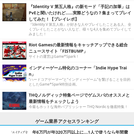
『Identity V 第五人格』の新モード「手記の加筆」は
PvEと聞いたけれど……実際どうなの？集まってプレイ
してみた！【プレイレポ】
『Identity V 第五人格』が好きな人やプレイしたことある人、全
くプレイしたことがない人など、様々な4人を集めてプレイして
みました！
Riot Gamesの最新情報をキャッチアップできる総合
ニュースサイト「FISTBUMP」
サイトの運営はGame*Spark！
インディーゲーム特化のコーナー「Indie Hype Trai
n」
“ハードコアゲーマー”と“インディーゲーム”を繋げることを目的
としたGame*Spark特別企画。
THQノルディック特集ページでゲムスパのオススメと
最新情報をチェックしよう
今最もホットな海外パブリッシャー THQ Nordicを徹底特集！
ゲーム業界アクセスランキング
年6万円が年320万円以上に…1人で使うなら年間費