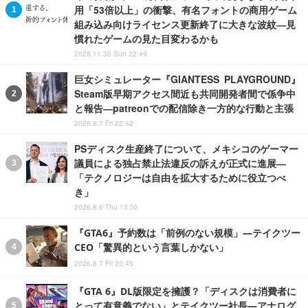
用「53倍以上」の衝撃、有名フォントの商用ゲーム
組み込み向けライセンス更新終了に大きな波紋―見
慣れたゲームの見た目変わるかも
2025.11.30 Sun 22:49
巨女シミュレーター『GIANTESS PLAYGROUND』
Steam版早期アクセス間近も共同開発者間で係争中
と報告―patreonでの配信除き一方的な行動と主張
2026.8.7 Fri 22:42
PSディスク生産終了について、メキシコのゲーマー
議員による独占禁止法違反の訴えが正式に進展―
「テクノロジーは自由を拡大するために役立つべ
き」
2026.8.6 Thu 13:00
『GTA6』予約数は「前例のない規模」―テイクツー
CEO「驚異的という言葉しかない」
2026.8.7 Fri 23:45
『GTA 6』DL版限定を擁護？「ディスクは消費者に
とって有意義でない」とテイクツー社長―アナログ