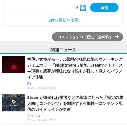
6
返信
2件の返信を表示
コメントをすべて読む（全42件）
関連ニュース
幸薄い女性がモーテル勤務で狂気に陥るウォーキング
シミュホラー『Nightmare Shift』Steamでリリース
―現実と悪夢が曖昧になり誰もが怪しく見えるパラノ
イア体験
PC
2025.7.16 Wed 12:56
Steamが決済代行業者などの基準に則った「特定の成
人向けコンテンツ」を制限する可能性―コンテンツ配
信のガイドラインが更新
ニュース
2025.7.16 Wed 12:30