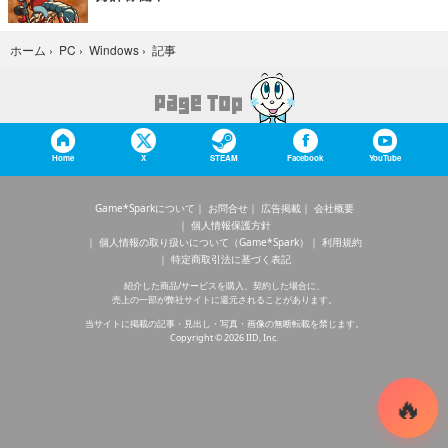
記事
ホーム
›
PC
›
Windows
›
Home
X
STEAM
Facebook
YouTube
Game*Sparkについて
お問合せ
広告掲載
会社概要
個人情報保護方針
個人情報の取り扱いについて（Game*Spark）
利用規約
特定商取引法に基づく表記
紹介した商品/サービスを購入、契約した場合に、
売上の一部が弊社サイトに還元されることがあります。
当サイトに掲載の記事・見出し・写真・画像の無断転載を禁じます。
Copyright © 2026 IID, Inc.