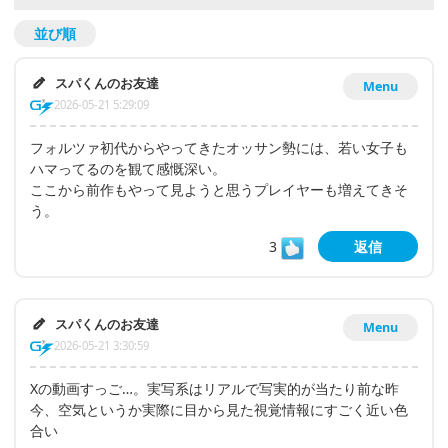
並び順
スパくんのお友達
Menu
2026-05-21 5:29:09
フォルツァ初代からやってきたオッサン勢には、若い女子も
ハマってるのを観て感慨深い。
ここから前作もやって見ようと思うプレイヤーも増えてきそ
う。
3
返信
スパくんのお友達
Menu
2026-05-21 3:30:59
Xの動画すっご…。実写系はリアルで写実的が当たり前な昨
今、空気というか実際に目から見た視覚情報にすごく近い色
合い