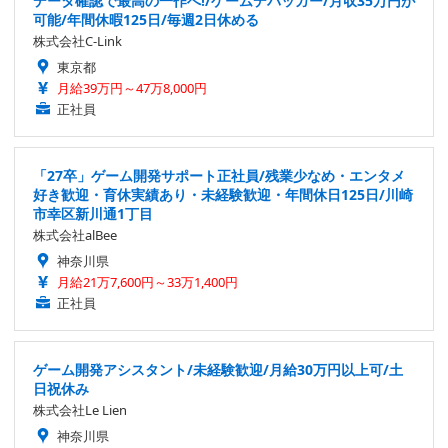
データ確認で最高の一作へ!/ゲームデバッガー/月収35万円が
可能/年間休暇125日/毎週2日休める
株式会社C-Link
東京都
月給39万円～47万8,000円
正社員
「27卒」ゲーム開発サポート正社員/残業少なめ・エンタメ
好き歓迎・育休実績あり・未経験歓迎・年間休日125日/川崎
市幸区新川通1丁目
株式会社alBee
神奈川県
月給21万7,600円～33万1,400円
正社員
ゲーム開発アシスタント/未経験歓迎/月給30万円以上可/土
日祝休み
株式会社Le Lien
神奈川県