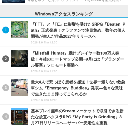
Windowsアクセスランキング
『FFT』と『FE』に影響を受けたSRPG『Beaten P
ath』正式発表！クラファンで注目集め、数年の個人
開発が生んだ作品2027年リリースへ
2026.8.6 Thu 12:30
『Mistfall Hunter』累計プレイヤー数100万人突
破！今後のロードマップ公開─9月には「ブランダー
ル要塞」ソロモード実装へ
2026.8.6 Thu 11:00
最大4人で荒っぽく患者を搬送！世界一頼りない救急
車シム『Emergency Buddies』発表―色々な意味
で生きたまま帰ってこられるか
2026.8.6 Thu 10:00
基本プレイ無料のSteamマーケットで取引できる新
たな放置ハクスラRPG『My Party Is Grinding』8
月27日リリースへ―サーバー安定性を重視