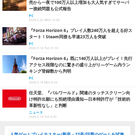
売から一夜で100万人以上増加も大人気すぎてサーバ
ー接続問題も公式報告
PC
2026.5.20 Wed 10:38
『Forza Horizon 6』プレイ人数240万人を超える好ス
タート！Steam同接も早速23万人を突破
PC
2026.5.19 Tue 21:53
『Forza Horizon 6』既に140万人以上がプレイ！先行
アクセス段階なのに驚きの盛り上がり―ゲーム内ラン
キング登録数から判明
PC
2026.5.18 Mon 9:42
任天堂、『パルワールド』関連のタッチスクリーン向
け特許出願にも拒絶理由通知―日本特許庁が「技術的
革新性なし」と判断
ニュース
2026.5.19 Tue 6:00
人気ゲームプレイテスター/新卒・27卒/話題のゲームを試遊