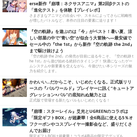
erse新作『崩壊：ネクサスアニマ』第2回βテストの
「進化テスト」を体験【プレイレポ】
さまざまなアニマとの出会いや、スキルによってさらに戦略性
が増したバトルなど、本作の注目の要素に迫ります！
『空の軌跡』を遊ぶのは「今」がベスト！暑い夏、涼
しい部屋の中で“青い空”が似合う大冒険へ―最安値で
セール中の『the 1st』から新作『空の軌跡 the 2nd』
まで駆け抜けよう
『空の軌跡 the 2nd』の発売が目前に迫る今こそ、『空の軌跡 t
he 1st』から遊び始める絶好のタイミング！ 快適になったゲー
ムシステムや新要素を交えながら、今遊びたい本シリーズの魅
力を紹介します。
かわいい…だからこそ、いじめたくなる。正式版リリ
ースの『パルワールド』プレイヤーに訊く“キュートア
グレッション×パル”の底知れぬ魅力とは
正式版で登場する新たなパルもいじめたくなる！
『崩壊：スターレイル』爻光とUGREENのコラボは
「限定ギフトBOX」が超豪華！全6商品に使える5％オ
フクーポンやコスプレイヤー撮影会など、盛りだくさ
んでお届け
限定ギフトBOXは超豪華！コラボ4商品や限定でグッズも