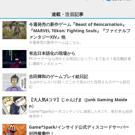
連載・注目記事
今週発売の新作ゲーム『Beast of Reincarnation』
『MARVEL Tōkon: Fighting Souls』『ファイナルフ
ァンタジーXIV』他
今週発売の新作ゲームはこちら。
有志日本語化の現場から
PCゲーマーなら何かとお世話になっているであろう有志翻訳者
に連続インタビュー。
吉田輝和のゲームプレイ絵日記
もはやゲムスパの顔！どこかで見かけた吉田さんのゲーム絵日
記
【大人気4コマ】じゃんげま（Junk Gaming Maide
n）
Game*Sparkの一大コンテンツに成長した4コマ。単行本も好評
発売中！
Game*Spark/インサイド公式ディスコードサーバー
好評稼働中！