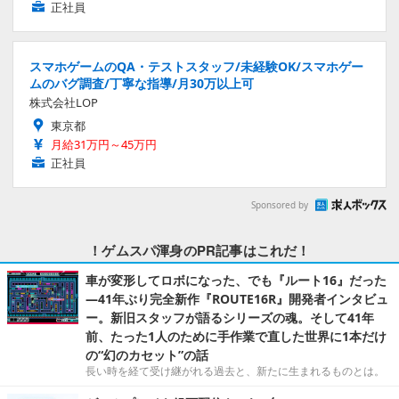
正社員
スマホゲームのQA・テストスタッフ/未経験OK/スマホゲー
ムのバグ調査/丁寧な指導/月30万以上可
株式会社LOP
東京都
月給31万円～45万円
正社員
Sponsored by
！ゲムスパ渾身のPR記事はこれだ！
車が変形してロボになった、でも『ルート16』だった
―41年ぶり完全新作『ROUTE16R』開発者インタビュ
ー。新旧スタッフが語るシリーズの魂。そして41年
前、たった1人のために手作業で直した世界に1本だけ
の“幻のカセット”の話
長い時を経て受け継がれる過去と、新たに生まれるものとは。