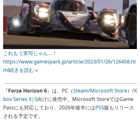
これもう実写じゃん…！
https://www.gamespark.jp/article/2023/01/26/126458.ht
ml
続きを読む »
『
Forza Horizon 6
』は、PC（
Steam
/
Microsoft Store
）/
X
box Series X|S
向けに発売中。Microsoft StoreではGame
Passにも対応しており、2026年後半には
PS5
版もリリース
される予定です。