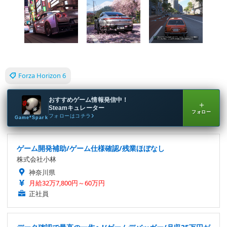
Forza Horizon 6
おすすめゲーム情報発信中！
＋
Steamキュレーター
フォロー
フォローはコチラ
Game*Spark
ゲーム開発補助/ゲーム仕様確認/残業ほぼなし
株式会社小林
神奈川県
月給32万7,800円～60万円
正社員