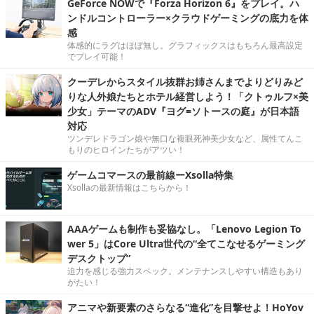
GeForce NOWで『Forza Horizon 6』をプレイ。ハ
ンドルコントローラー×クラウドゲーミングの底力を体
感
体感的にラグはほぼ無し。グラフィックスはもちろん最高設定
でプレイ可能！
クーデレからスタイル抜群お姉さんまでよりどりみど
りな人外娘たちとホテル経営しよう！「クトゥルフ×美
少女」テーマのADV『ヨグ=ソトースの庭』が日本語
対応
ツンデレドラゴン娘や無口な複眼死神美少女など、属性てんこ
もりのヒロインたちがアツい！
ゲームコマースの最前線ーXsolla特集
Xsollaの最新情報はこちらから！
AAAゲームも制作も妥協なし。「Lenovo Legion To
wer 5」はCore Ultra世代の“全てこなせるゲーミング
デスクトップ”
迫力を感じる強力スペック。メンテナンスしやすい構造もあり
がたい！
アニマや新要素のさらなる“進化”を目撃せよ！HoYov