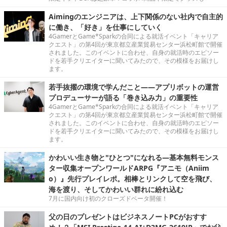
Aimingのエンジニアは、上下関係のない社内で自主的
に働き、「好き」を仕事にしていく
4GamerとGame*Sparkの合同による就活イベント「キャリア
クエスト」の第4回が東京都立産業貿易センター浜松町館で開催
されました。このイベントに合わせ、自身の就活時のエピソー
ドを若手クリエイターに聞いてみたので、その模様をお届けし
ます。
若手抜擢の環境で学んだこと――アプリボットの運営
プロデューサーが語る「巻き込み力」の重要性
4GamerとGame*Sparkの合同による就活イベント「キャリア
クエスト」の第4回が東京都立産業貿易センター浜松町館で開催
されました。このイベントに合わせ、自身の就活時のエピソー
ドを若手クリエイターに聞いてみたので、その模様をお届けし
ます。
かわいい生き物と"ひとつ"になれる―基本無料モンス
ター収集オープンワールドARPG『アニモ（Aniim
o）』先行プレイレポ。相棒とリンクして空を飛び、
海を渡り、そしてかわいい群れに紛れ込む
7月に国内向け初のクローズドベータ開催！
父の日のプレゼントはビジネスノートPCがおすす