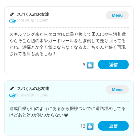
スパくんのお友達
Menu
2026-05-20 12:43:57
スキルソング来たらタコマFEに乗り換えて田んぼやら河川敷
やらそこら辺の木やガードレールをなぎ倒して走り回ってる
とね、道幅とか全く気にならなくなるよ。ちゃんと狭く再現
されてる所もあるしね！
5
返信
スパくんのお友達
Menu
2026-05-20 11:32:45
達成目標が山のようにあるから探検ついでに道路埋めしてる
けどあと2つが見つからない😭
12
返信