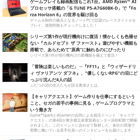
ゲームプレイも録画配信もこれ1台。AMD Ryzen™ AI
プロセッサ搭載の「G TUNE P5-A7G60BK-D」で『Fo
rza Horizon 6』の世界を駆け回る
ゲーム＆制作の拠点となるノートPCで話題のレースタイトルを
プレイ。放熱性能もチェックしました！
シリーズ第1作が現行機向けに復活！懐かしくも色褪せ
ない『カルドセプト ザ ファースト』遊びやすい機能も
搭載で、あらためて“原典”に触れるのにぴったり
シリーズ第1作が現行機向けの新機能を備えて復活！
「冒険は楽しいものだ」 ─『FF11』と『ウィザードリ
ィ ヴァリアンツ ダフネ』、"優しくないRPG"の沼にど
っぷり沈んだ4人の話
ふたつの沼の住人たちが語る奥深さとは。
【キャリアクエスト】ゲーム作りを仕事にするという
こと。セガの若手の事例に見る，ゲームプログラマと
いう働き方
Game*Sparkと4Gamerの合同による就活イベント「キャリア
クエスト」の第4回が東京都立産業貿易センター浜松町館で開催
されました。このイベントに合わせて取材した、各社の現場で
実際に働いている若手社員へのインタビューをお届けします。