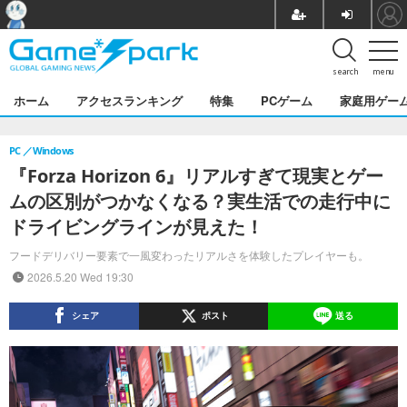
search
menu
ホーム
アクセスランキング
特集
PCゲーム
家庭用ゲー
PC
Windows
『Forza Horizon 6』リアルすぎて現実とゲー
ムの区別がつかなくなる？実生活での走行中に
ドライビングラインが見えた！
フードデリバリー要素で一風変わったリアルさを体験したプレイヤーも。
2026.5.20 Wed 19:30
シェア
ポスト
送る