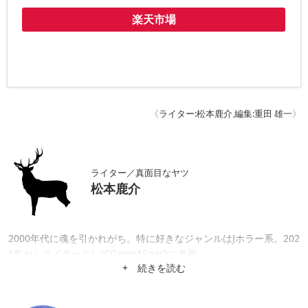
楽天市場
《
ライター:松本鹿介
,
編集:重田 雄一
》
ライター／真面目なヤツ
松本鹿介
2000年代に魂を引かれがち。特に好きなジャンルはJホラー系。202
6年からライターとしてGame*Sparkに参画。
+ 続きを読む