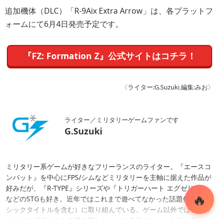
追加機体（DLC）「R-9Aix Extra Arrow」は、各プラットフ
ォームにて6月4日発売予定です。
『FZ: Formation Z』公式サイトはコチラ！
《
ライター:G.Suzuki
,
編集:みお
》
ライター／ミリタリーゲームファンです
G.Suzuki
ミリタリー系ゲームが好きなフリーランスのライター。『エースコ
ンバット』を中心にFPS/シムなどミリタリーを主軸に据えた作品が
好みだが、『R-TYPE』シリーズや『トリガーハート エグゼリカ』
などのSTGも好き。近年ではこれまで遊べてなかった話題作（クラ
シックタイトルを含む）に取り組んでいる。ゲーム以外では模型作