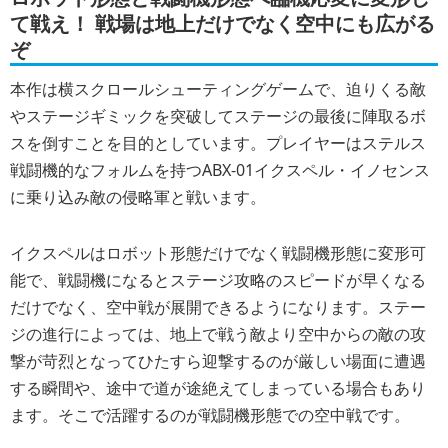
て戦え！ 戦場は地上だけでなく空中にも広がる
ぞ
本作は横スクロールシューティングゲームで、迫りくる敵
やステージギミックを突破してステージの最後に陣取るボ
スを倒すことを目的としています。プレイヤーはステルス
戦闘機的なフォルムを持つABX-01イクスペル・イノセンス
に乗り込み敵の侵略軍と戦います。
イクスペルはロボット形態だけでなく戦闘機形態に変形可
能で、戦闘機になるとステージ攻略のスピードが早くなる
だけでなく、空中戦が展開できるようになります。ステー
ジの進行によっては、地上で戦う敵より空中からの敵の攻
撃が苛烈となってひたすら迎撃するのが厳しい場面に遭遇
する瞬間や、途中で道が途絶えてしまっている場合もあり
ます。そこで活躍するのが戦闘機形態での空中戦です。