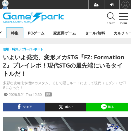
search
menu
グ
特集
PCゲーム
家庭用ゲーム
セール/無料
カルチャ
連載・特集
プレイレポート
いよいよ発売、変形メカSTG『FZ: Formation
Z』プレイレポ！現代STGの最先端にいるタイ
トルだ！
多彩な攻略法や機体カスタム、そして隠しルートによって現代（モダン）なST
Gになった！
2026.5.21 Thu 12:30
PR
シェア
ポスト
送る