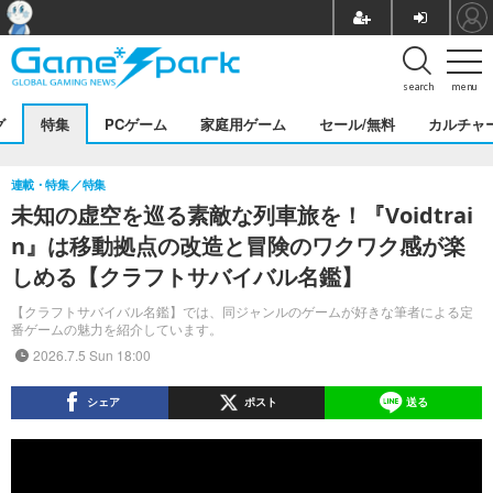
search
menu
グ
特集
PCゲーム
家庭用ゲーム
セール/無料
カルチャ
連載・特集
特集
未知の虚空を巡る素敵な列車旅を！『Voidtrai
n』は移動拠点の改造と冒険のワクワク感が楽
しめる【クラフトサバイバル名鑑】
【クラフトサバイバル名鑑】では、同ジャンルのゲームが好きな筆者による定
番ゲームの魅力を紹介しています。
2026.7.5 Sun 18:00
シェア
ポスト
送る