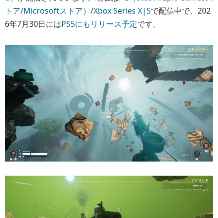
トア
/
Microsoftストア
）/
Xbox Series X|S
で配信中で、202
6年7月30日には
PS5にもリリース予定
です。