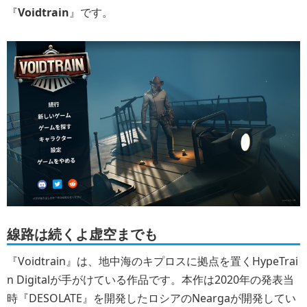
『
Voidtrain
』です。
線路は続くよ虚空までも
『Voidtrain』は、地中海のキプロスに拠点を置くHypeTrai
n Digitalが手がけている作品です。本作は2020年の発表当
時『DESOLATE』を開発したロシアのNeargaが開発してい