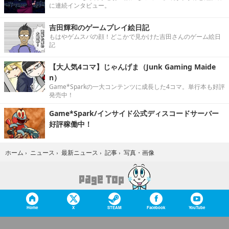
に連続インタビュー。
吉田輝和のゲームプレイ絵日記
もはやゲムスパの顔！どこかで見かけた吉田さんのゲーム絵日
記
【大人気4コマ】じゃんげま（Junk Gaming Maide
n）
Game*Sparkの一大コンテンツに成長した4コマ。単行本も好評
発売中！
Game*Spark/インサイド公式ディスコードサーバー
好評稼働中！
写真・画像
ホーム
›
ニュース
›
最新ニュース
›
記事
›
Home
X
STEAM
Facebook
YouTube