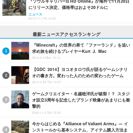
『ソウルキャリバーII HD Online』が海外で11月20日
にリリース決定、価格帯はおよそ20ドルに
ニュース
2013.11.1 Fri 10:35
最新ニュースアクセスランキング
『Minecraft』の世界の果て「ファーランド」を追い
求め旅を続けるプレイヤーKurt J. Mac
2014.2.3 Mon 15:14
【GDC 2014】ヨコオタロウ氏が語るゲームシナリ
オの書き方。変わった人のための変わったゲーム
2014.3.25 Tue 14:47
ゲームクリエイター・名越稔洋氏が破裂！？ スタジ
オ設立3周年を記念したブランド映像があまりにも衝
撃的
2024.11.2 Sat 13:00
今からはじめる『Alliance of Valiant Arms』― イ
ンストールから基本システム、アイテム購入方法ま