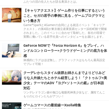
ふたつの沼の住人たちが語る奥深さとは。
【キャリアクエスト】ゲーム作りを仕事にするという
こと。セガの若手の事例に見る，ゲームプログラマと
いう働き方
Game*Sparkと4Gamerの合同による就活イベント「キャリア
クエスト」の第4回が東京都立産業貿易センター浜松町館で開催
されました。このイベントに合わせて取材した、各社の現場で
実際に働いている若手社員へのインタビューをお届けします。
GeForce NOWで『Forza Horizon 6』をプレイ。ハ
ンドルコントローラー×クラウドゲーミングの底力を体
感
体感的にラグはほぼ無し。グラフィックスはもちろん最高設定
でプレイ可能！
クーデレからスタイル抜群お姉さんまでよりどりみど
りな人外娘たちとホテル経営しよう！「クトゥルフ×美
少女」テーマのADV『ヨグ=ソトースの庭』が日本語
対応
ツンデレドラゴン娘や無口な複眼死神美少女など、属性てんこ
もりのヒロインたちがアツい！
ゲームコマースの最前線ーXsolla特集