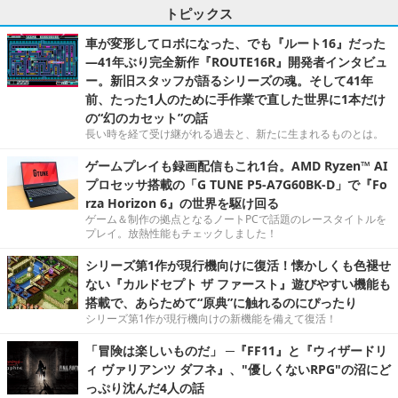
トピックス
車が変形してロボになった、でも『ルート16』だった
―41年ぶり完全新作『ROUTE16R』開発者インタビュ
ー。新旧スタッフが語るシリーズの魂。そして41年
前、たった1人のために手作業で直した世界に1本だけ
の“幻のカセット”の話
長い時を経て受け継がれる過去と、新たに生まれるものとは。
ゲームプレイも録画配信もこれ1台。AMD Ryzen™ AI
プロセッサ搭載の「G TUNE P5-A7G60BK-D」で『Fo
rza Horizon 6』の世界を駆け回る
ゲーム＆制作の拠点となるノートPCで話題のレースタイトルを
プレイ。放熱性能もチェックしました！
シリーズ第1作が現行機向けに復活！懐かしくも色褪せ
ない『カルドセプト ザ ファースト』遊びやすい機能も
搭載で、あらためて“原典”に触れるのにぴったり
シリーズ第1作が現行機向けの新機能を備えて復活！
「冒険は楽しいものだ」 ─『FF11』と『ウィザードリ
ィ ヴァリアンツ ダフネ』、"優しくないRPG"の沼にど
っぷり沈んだ4人の話