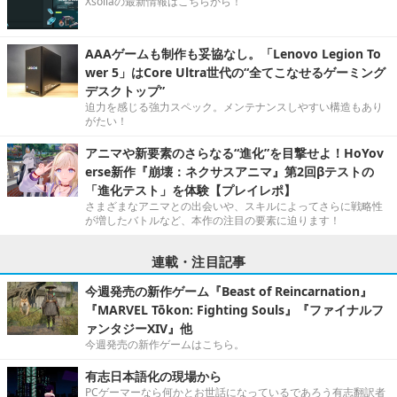
Xsollaの最新情報はこちらから！
AAAゲームも制作も妥協なし。「Lenovo Legion To
wer 5」はCore Ultra世代の“全てこなせるゲーミング
デスクトップ”
迫力を感じる強力スペック。メンテナンスしやすい構造もあり
がたい！
アニマや新要素のさらなる“進化”を目撃せよ！HoYov
erse新作『崩壊：ネクサスアニマ』第2回βテストの
「進化テスト」を体験【プレイレポ】
さまざまなアニマとの出会いや、スキルによってさらに戦略性
が増したバトルなど、本作の注目の要素に迫ります！
連載・注目記事
今週発売の新作ゲーム『Beast of Reincarnation』
『MARVEL Tōkon: Fighting Souls』『ファイナルフ
ァンタジーXIV』他
今週発売の新作ゲームはこちら。
有志日本語化の現場から
PCゲーマーなら何かとお世話になっているであろう有志翻訳者