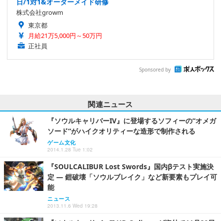
日/1対1&オーダーメイド研修
株式会社growm
東京都
月給21万5,000円～50万円
正社員
Sponsored by
関連ニュース
『ソウルキャリバーIV』に登場するソフィーの“オメガ
ソード”がハイクオリティーな造形で制作される
ゲーム文化
2014.1.28 Tue 1:02
『SOULCALIBUR Lost Swords』国内βテスト実施決
定 ― 鎧破壊「ソウルブレイク」など新要素もプレイ可
能
ニュース
2013.11.6 Wed 19:28