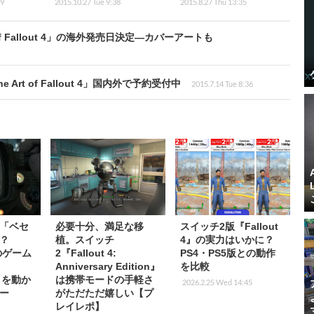
29
2015.10.27 Tue 9:38
2015.8.27 Thu 13:35
 of Fallout 4」の海外発売日決定―カバーアートも
t of Fallout 4」国内外で予約受付中
2015.7.14 Tue 8:36
「ベセ
必要十分、満足な移
スイッチ2版『Fallout
？
植。スイッチ
4』の実力はいかに？
』のゲーム
2『Fallout 4:
PS4・PS5版との動作
Anniversary Edition』
を比較
d』を動か
は携帯モードの手軽さ
2026.2.25 Wed 14:45
ー
がただただ嬉しい【プ
レイレポ】