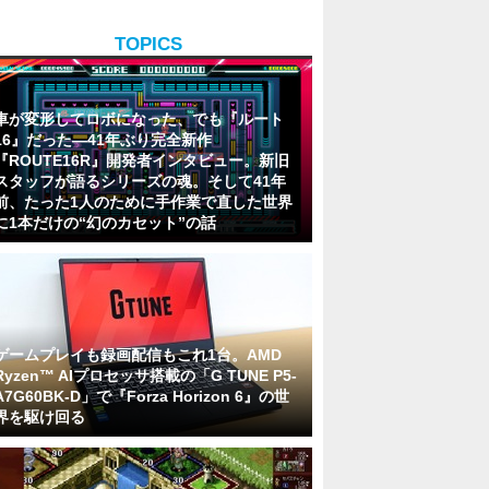
TOPICS
車が変形してロボになった、でも『ルート
16』だった―41年ぶり完全新作
『ROUTE16R』開発者インタビュー。新旧
スタッフが語るシリーズの魂。そして41年
前、たった1人のために手作業で直した世界
に1本だけの“幻のカセット”の話
ゲームプレイも録画配信もこれ1台。AMD
Ryzen™ AIプロセッサ搭載の「G TUNE P5-
A7G60BK-D」で『Forza Horizon 6』の世
界を駆け回る