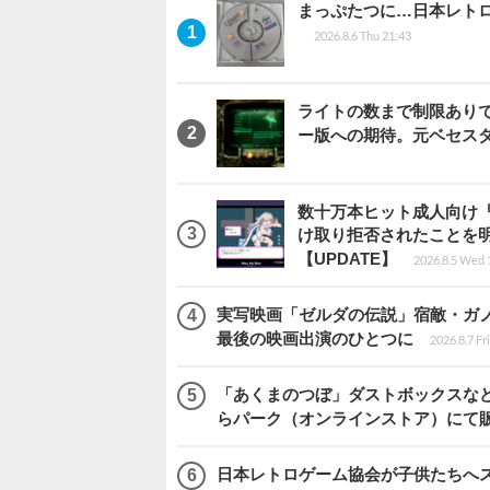
まっぷたつに…日本レト
2026.8.6 Thu 21:43
ライトの数まで制限ありで恨
ー版への期待。元ベセス
数十万本ヒット成人向け『
け取り拒否されたことを
【UPDATE】
2026.8.5 Wed 
実写映画「ゼルダの伝説」宿敵・ガ
最後の映画出演のひとつに
2026.8.7 Fr
「あくまのつぼ」ダストボックスなど
らパーク（オンラインストア）にて
日本レトロゲーム協会が子供たちへス