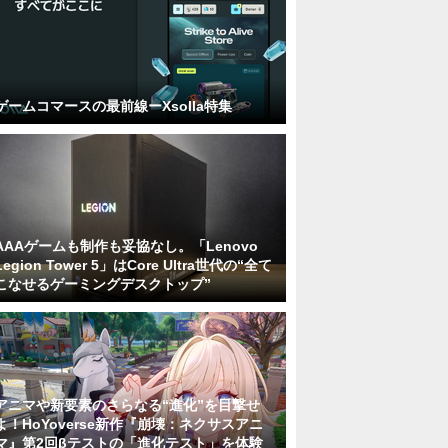
ゲームコマースの最前線ーXsolla特集
AAAゲームも制作も妥協なし。「Lenovo
Legion Tower 5」はCore Ultra世代の“全て
こなせるゲーミングデスクトップ”
アニマや新要素のさらなる“進化”を目撃せ
よ！HoYoverse新作『崩壊：ネクサスアニ
マ』第2回βテストの「進化テスト」を体験