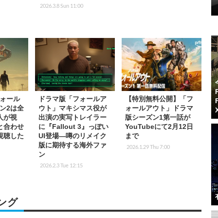
2026.3.8 Sun 11:00
ォール
ドラマ版「フォールア
【特別無料公開】「フ
ン2は全
ウト」マキシマス役が
ォールアウト」ドラマ
万人が視
出演の実写トレイラー
版シーズン1第一話が
と合わせ
に『Fallout 3』っぽい
YouTubeにて2月12日
視聴した
UI登場―噂のリメイク
まで
版に期待する海外ファ
2026.1.29 Thu 7:00
ン
2026.2.3 Tue 12:15
ング