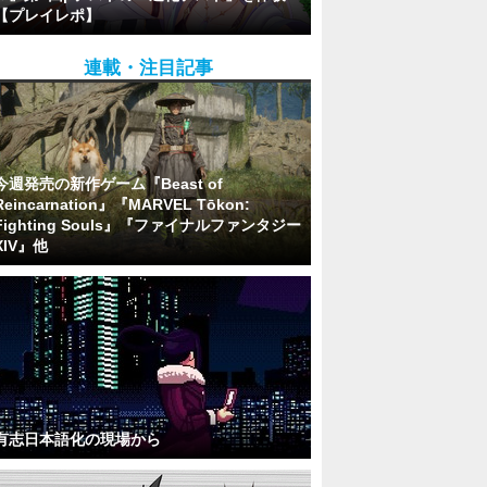
【プレイレポ】
連載・注目記事
今週発売の新作ゲーム『Beast of
Reincarnation』『MARVEL Tōkon:
Fighting Souls』『ファイナルファンタジー
XIV』他
有志日本語化の現場から