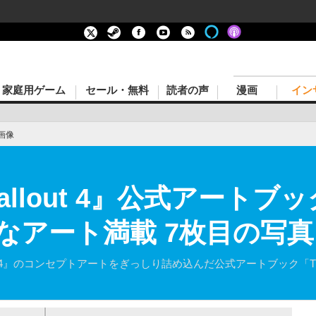
家庭用ゲーム
セール・無料
読者の声
漫画
イン
画像
『Fallout 4』公式アート
なアート満載 7枚目の写
』のコンセプトアートをぎっしり詰め込んだ公式アートブック「The Art of F