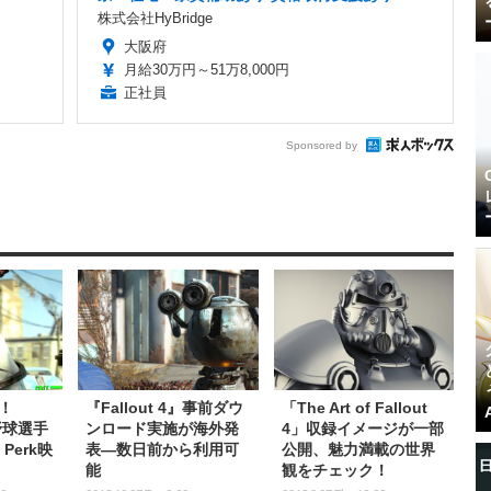
株式会社HyBridge
大阪府
月給30万円～51万8,000円
正社員
Sponsored by
！
『Fallout 4』事前ダウ
「The Art of Fallout
』野球選手
ンロード実施が海外発
4」収録イメージが一部
 Perk映
表―数日前から利用可
公開、魅力満載の世界
能
観をチェック！