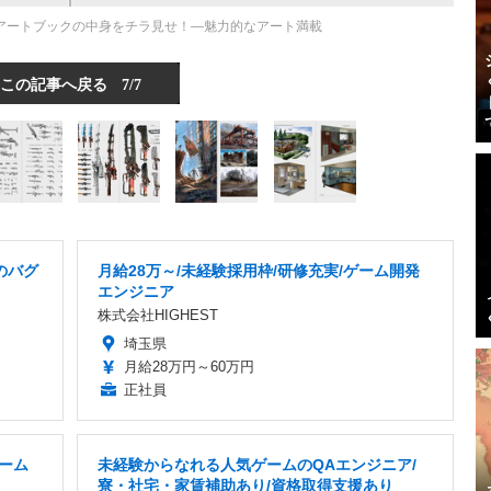
t 4』公式アートブックの中身をチラ見せ！―魅力的なアート満載
この記事へ戻る
7/7
のバグ
月給28万～/未経験採用枠/研修充実/ゲーム開発
エンジニア
株式会社HIGHEST
埼玉県
月給28万円～60万円
正社員
ゲーム
未経験からなれる人気ゲームのQAエンジニア/
寮・社宅・家賃補助あり/資格取得支援あり