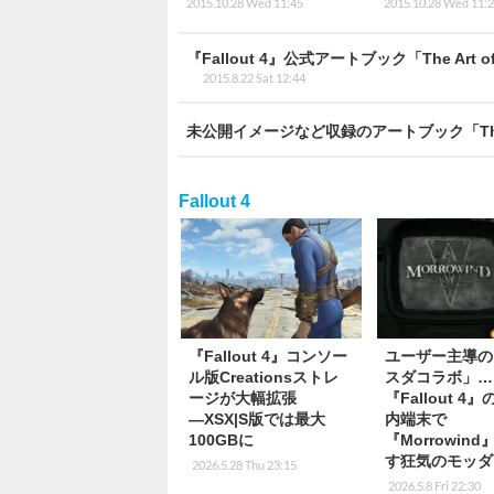
2015.10.28 Wed 11:45
2015.10.28 Wed 11:
『Fallout 4』公式アートブック「The Art
2015.8.22 Sat 12:44
未公開イメージなど収録のアートブック「The Ar
Fallout 4
『Fallout 4』コンソー
ユーザー主導の
ル版Creationsストレ
スダコラボ」…
ージが大幅拡張
『Fallout 4
―XSX|S版では最大
内端末で
100GBに
『Morrowin
す狂気のモッダ
2026.5.28 Thu 23:15
2026.5.8 Fri 22:30