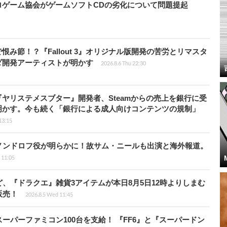
ロゲーム協会がゲームソフトCDの劣化について問題提起
み節！？『Fallout 3』オリジナル版開発の苦労とリマスタ
ダ開発アーティストが明かす
2026.8.6 Thu 22:30
ヤリステメスブター』開発者、Steamからの売上を銀行に受
明かす。今も続く「銀行による成人向けコンテンツの規制」
13:15
ノンドロフ役が明らかに！故サム・ニールも出演と海外報道。
i 11:05
、『ドラクエ』雑貨3アイテムが本日8月5日12時よりしまむ
販売！
2026.8.5 Wed 11:45
ーパーファミコン100台を支給！ 『FF6』と『スーパードン