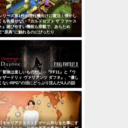
シリーズ第1作が現行機向けに復活！懐かし
くも色褪せない『カルドセプト ザ ファース
ト』遊びやすい機能も搭載で、あらため
て“原典”に触れるのにぴったり
「冒険は楽しいものだ」 ─『FF11』と『ウ
ィザードリィ ヴァリアンツ ダフネ』、"優し
くないRPG"の沼にどっぷり沈んだ4人の話
【キャリアクエスト】ゲーム作りを仕事にす