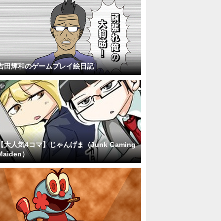
吉田輝和のゲームプレイ絵日記
【大人気4コマ】じゃんげま（Junk Gaming
Maiden）