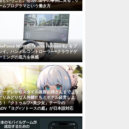
るということ。セガの若手の事例に見る，ゲ
ームプログラマという働き方
GeForce NOWで『Forza Horizon 6』をプ
レイ。ハンドルコントローラー×クラウドゲ
ーミングの底力を体感
クーデレからスタイル抜群お姉さんまでより
どりみどりな人外娘たちとホテル経営しよ
う！「クトゥルフ×美少女」テーマの
ADV『ヨグ=ソトースの庭』が日本語対応