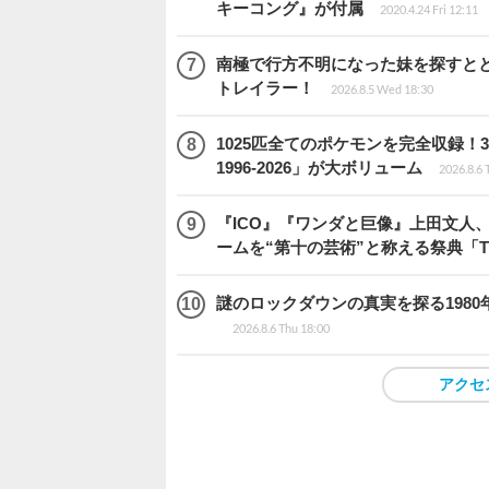
キーコング』が付属
2020.4.24 Fri 12:11
南極で行方不明になった妹を探すととも
トレイラー！
2026.8.5 Wed 18:30
1025匹全てのポケモンを完全収録
1996-2026」が大ボリューム
2026.8.6 
『ICO』『ワンダと巨像』上田文人
ームを“第十の芸術”と称える祭典「The 
謎のロックダウンの真実を探る1980年
2026.8.6 Thu 18:00
アクセ