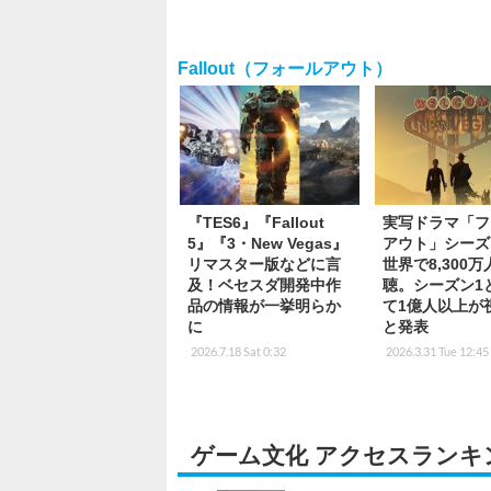
Fallout（フォールアウト）
『TES6』『Fallout
実写ドラマ「フ
5』『3・New Vegas』
アウト」シーズ
リマスター版などに言
世界で8,300
及！ベセスダ開発中作
聴。シーズン1
品の情報が一挙明らか
て1億人以上が
に
と発表
2026.7.18 Sat 0:32
2026.3.31 Tue 12:45
ゲーム文化 アクセスランキ