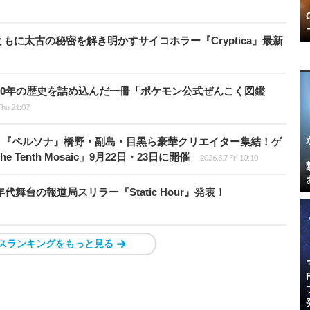
に太古の秘密を解き明かすサイコホラー『Cryptica』最新
！30年の歴史を詰め込んだ一冊「ポケモン公式ぜんこく図鑑
Thu 21:07
、『ペルソナ』橋野・副島・目黒ら豪華クリエイター集結！ゲ
Tenth Mosaic」9月22日・23日に開催
2026.8.7 Fri 10:10
代舞台の報道局スリラー『Static Hour』発表！
スランキングをもっと見る