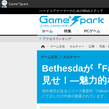
Game*Spark
ハードコアゲーマーのためのWebメディア
ホーム
特集
PCゲーム
アクセスランキング
ホーム
›
ゲーム文化
›
カルチャー
›
記事
›
写真・
ゲーム文化
カルチャー
Bethesdaが
見せ！―魅力的
海外発売が迫るシリーズ最新作『Fallout 4
にて少しだけ中身が披露されています。