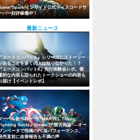
Game*Spark/インサイド公式ディスコードサ
ーバー好評稼働中！
最新ニュース
『エースコンバット』シリーズにストーリー
があることを多くの人は知らなかった！？
『エースコンバット8』先行体験会レポ。衝
撃的な内容も語られたトークショーの内容も
お届け【イベントレポ】
マーベル新作格ゲー『MARVEL Tōkon:
Fighting Souls』Steamで“賛否両論”―オー
プンベータで指摘のPC版パフォーマンス、
発売直前に改善報告も不満の声