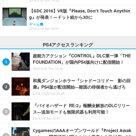
2016.3.20 Sun 14:02
【GDC 2016】VR版『Please, Don't Touch Anythin
g』が発表！―ドット絵から3Dに
ゲーム機
2016.3.19 Sat 18:05
PS4アクセスランキング
超能力アクション『CONTROL』DLC第一弾「THE
FOUNDATION」が国内PS4版向けに配信開始！
2020.4.30 Thu 14:46
和風ダンジョンホラー『シャドーコリドー 影の回
廊』PS4版が配信開始―能面の徘徊者から逃げろ
2019.12.26 Thu 23:49
『バイオハザード RE:2』報酬全解放のDLCリリー
ス―追加モードも無限武器も利用可能！
2019.4.6 Sat 13:57
CygamesのAAAオープンワールド『Project Awak