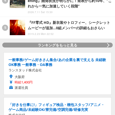
ening』開発状況が明らかに！発表から約10年、“こ
れから一気に加速していく段階”
2026.7.11 Sat 15:30
『FF零式 HD』新衣装やトロフィー、シークレット
ムービーが追加…0組メンバーの詳細もおさらい
2015.2.23 Mon 22:52
ランキングをもっと見る
一般事務/ゲーム好きさん集合/あの企業を裏で支える 未経験
OK事務 一般事務・OA事務
ランスタッド株式会社
大阪府
時給1,400円
派遣社員
「好きを仕事に!」フィギュア検品・梱包スタッフ/アニメ・
ゲーム商品/未経験OK/寮完備/空調完備/研修充実
株式会社緑