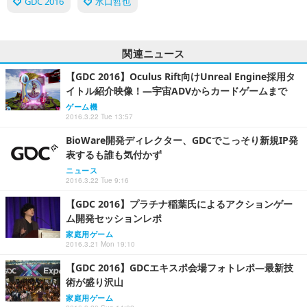
GDC 2016
水口哲也
関連ニュース
【GDC 2016】Oculus Rift向けUnreal Engine採用タ
イトル紹介映像！―宇宙ADVからカードゲームまで
ゲーム機
2016.3.22 Tue 13:57
BioWare開発ディレクター、GDCでこっそり新規IP発
表するも誰も気付かず
ニュース
2016.3.22 Tue 9:16
【GDC 2016】プラチナ稲葉氏によるアクションゲー
ム開発セッションレポ
家庭用ゲーム
2016.3.21 Mon 19:10
【GDC 2016】GDCエキスポ会場フォトレポ―最新技
術が盛り沢山
家庭用ゲーム