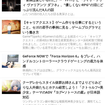
ィ ヴァリアンツ ダフネ』、"優しくないRPG"の沼にど
っぷり沈んだ4人の話
ふたつの沼の住人たちが語る奥深さとは。
【キャリアクエスト】ゲーム作りを仕事にするという
こと。セガの若手の事例に見る，ゲームプログラマと
いう働き方
Game*Sparkと4Gamerの合同による就活イベント「キャリア
クエスト」の第4回が東京都立産業貿易センター浜松町館で開催
されました。このイベントに合わせて取材した、各社の現場で
実際に働いている若手社員へのインタビューをお届けします。
GeForce NOWで『Forza Horizon 6』をプレイ。ハ
ンドルコントローラー×クラウドゲーミングの底力を体
感
体感的にラグはほぼ無し。グラフィックスはもちろん最高設定
でプレイ可能！
クーデレからスタイル抜群お姉さんまでよりどりみど
りな人外娘たちとホテル経営しよう！「クトゥルフ×美
少女」テーマのADV『ヨグ=ソトースの庭』が日本語
対応
ツンデレドラゴン娘や無口な複眼死神美少女など、属性てんこ