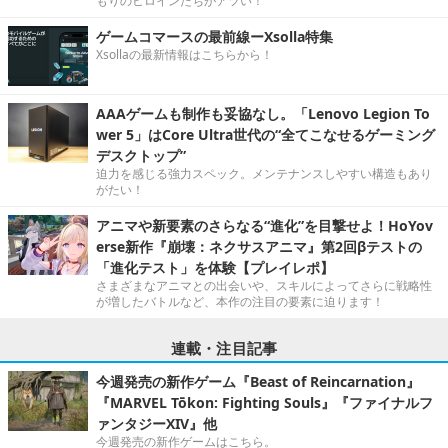
もりのヒロインたちがアツい！
ゲームコマースの最前線ーXsolla特集
Xsollaの最新情報はこちらから！
AAAゲームも制作も妥協なし。「Lenovo Legion To
wer 5」はCore Ultra世代の“全てこなせるゲーミング
デスクトップ”
迫力を感じる強力スペック。メンテナンスしやすい構造もあり
がたい！
アニマや新要素のさらなる“進化”を目撃せよ！HoYov
erse新作『崩壊：ネクサスアニマ』第2回βテストの
「進化テスト」を体験【プレイレポ】
さまざまなアニマとの出会いや、スキルによってさらに戦略性
が増したバトルなど、本作の注目の要素に迫ります！
連載・注目記事
今週発売の新作ゲーム『Beast of Reincarnation』
『MARVEL Tōkon: Fighting Souls』『ファイナルフ
ァンタジーXIV』他
今週発売の新作ゲームはこちら。