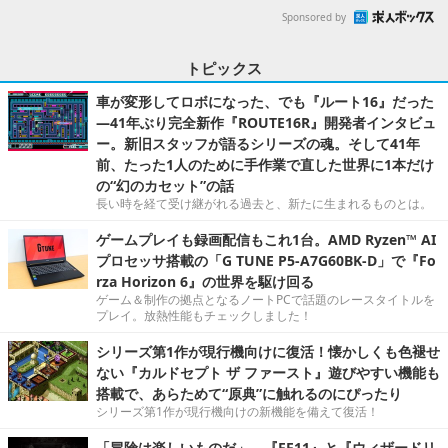
Sponsored by
トピックス
車が変形してロボになった、でも『ルート16』だった
―41年ぶり完全新作『ROUTE16R』開発者インタビュ
ー。新旧スタッフが語るシリーズの魂。そして41年
前、たった1人のために手作業で直した世界に1本だけ
の“幻のカセット”の話
長い時を経て受け継がれる過去と、新たに生まれるものとは。
ゲームプレイも録画配信もこれ1台。AMD Ryzen™ AI
プロセッサ搭載の「G TUNE P5-A7G60BK-D」で『Fo
rza Horizon 6』の世界を駆け回る
ゲーム＆制作の拠点となるノートPCで話題のレースタイトルを
プレイ。放熱性能もチェックしました！
シリーズ第1作が現行機向けに復活！懐かしくも色褪せ
ない『カルドセプト ザ ファースト』遊びやすい機能も
搭載で、あらためて“原典”に触れるのにぴったり
シリーズ第1作が現行機向けの新機能を備えて復活！
「冒険は楽しいものだ」 ─『FF11』と『ウィザードリ