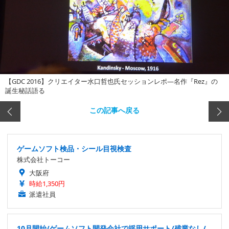
【GDC 2016】クリエイター水口哲也氏セッションレポ―名作『Rez』の
誕生秘話語る
この記事へ戻る
ゲームソフト検品・シール目視検査
株式会社トーコー
大阪府
時給1,350円
派遣社員
10月開始/ゲームソフト開発会社で採用サポート/残業なし/