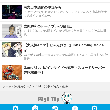
有志日本語化の現場から
PCゲーマーなら何かとお世話になっているであろう有志翻訳者
に連続インタビュー。
吉田輝和のゲームプレイ絵日記
もはやゲムスパの顔！どこかで見かけた吉田さんのゲーム絵日
記
【大人気4コマ】じゃんげま（Junk Gaming Maide
n）
Game*Sparkの一大コンテンツに成長した4コマ。単行本も好評
発売中！
Game*Spark/インサイド公式ディスコードサーバー
好評稼働中！
写真・画像
ホーム
›
家庭用ゲーム
›
PS4
›
記事
›