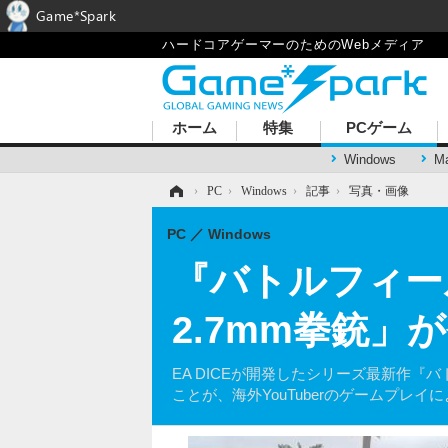
Game*Spark
ハードコアゲーマーのためのWebメディア
ホーム
特集
PCゲーム
Windows
M
ホーム
›
PC
›
Windows
›
記事
›
写真・画像
PC
Windows
『バトルフィー
2.7mm拳銃」
EA DICEが開発したシリーズ最新作『バト
ことが、海外YouTuberのゲームプレイ