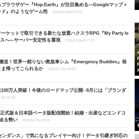
ラウザゲー『Hop.Earth』が注目集める―Googleマップ＋
ード』のようなゲーム性
2026.8.5 Wed 13:50
ーケットで取引できる新たな放置ハクスラRPG『My Party Is
リリースへ―サーバー安定性を重視
2026.8.5 Wed 17:15
！世界一頼りない救急車シム『Emergency Buddies』発
まま帰ってこられるか
2026.8.6 Thu 10:00
レイヤー数100万人突破！今後のロードマップ公開─9月には「ブランダ
 Thu 11:00
istria』正式版＆日本語ベータ版配信開始！結婚・出産などエンドコ
に迫る勢い
2026.8.6 Thu 10:35
センダンス」で気になるプレイヤー向け！データ引継ぎ対応の