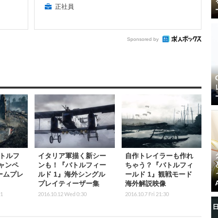
正社員
Sponsored by
トルフ
イタリア軍描く新シー
自作トレイラーも作れ
ャンペ
ンも！『バトルフィー
ちゃう？『バトルフィ
ームプレ
ルド 1』海外シングル
ールド 1』観戦モード
プレイティーザー集
海外解説映像
31
2016.10.12 Wed 0:30
2016.10.7 Fri 21:30