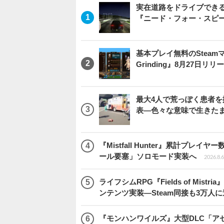
実在道路をドライブできるブ
『ニード・フォー・スピ
基本プレイ無料のSteamマ
Grinding』8月27日
最大4人で荒っぽく患者を搬送
表―色々な意味で生きた
『Mistfall Hunter』累計プ
ール要塞」ソロモード実装へ
2026.8.6
ライフシムRPG『Fields of M
ンテンツ実装―Steam同接も3万人
『モンハンワイルズ』大型DLC「ア