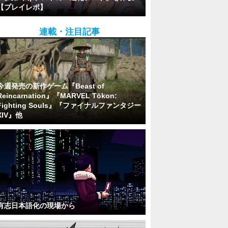
【プレイレポ】
連載・注目記事
今週発売の新作ゲーム『Beast of
Reincarnation』『MARVEL Tōkon:
Fighting Souls』『ファイナルファンタジー
XIV』他
有志日本語化の現場から