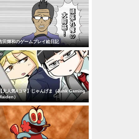
吉田輝和のゲームプレイ絵日記
【大人気4コマ】じゃんげま（Junk Gaming
Maiden）