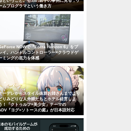
るということ。セガの若手の事例に見る，ゲ
ームプログラマという働き方
GeForce NOWで『Forza Horizon 6』をプ
レイ。ハンドルコントローラー×クラウドゲ
ーミングの底力を体感
クーデレからスタイル抜群お姉さんまでより
どりみどりな人外娘たちとホテル経営しよ
う！「クトゥルフ×美少女」テーマの
ADV『ヨグ=ソトースの庭』が日本語対応