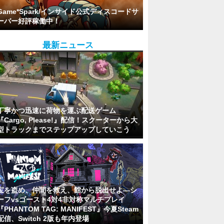
Game*Spark/インサイド公式ディスコードサ
ーバー好評稼働中！
最新ニュース
丁寧かつ迅速に荷物を運ぶ配送ゲーム
『Cargo, Please!』配信！スクーターから大
型トラックまでステップアップしていこう
宝を盗め、仲間を救え、館から脱出せよ―シ
ーフvsゴースト4対4非対称マルチプレイ
『PHANTOM TAG: MANIFEST』今夏Steam
配信、Switch 2版も年内登場