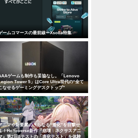
ゲームコマースの最前線ーXsolla特集
AAAゲームも制作も妥協なし。「Lenovo
Legion Tower 5」はCore Ultra世代の“全て
こなせるゲーミングデスクトップ”
アニマや新要素のさらなる“進化”を目撃せ
よ！HoYoverse新作『崩壊：ネクサスアニ
マ』第2回βテストの「進化テスト」を体験