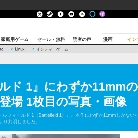
家庭用ゲーム
セール・無料
読者の声
漫画
イン
ac
Linux
インディーゲーム
ルド 1』にわずか11mm
が登場 1枚目の写真・画像
ルフィールド 1（Battlefield 1）』。本作にわずか11mmしか
により判明しました。