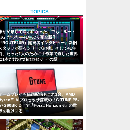
TOPICS
車が変形してロボになった、でも『ルート
16』だった―41年ぶり完全新作
『ROUTE16R』開発者インタビュー。新旧
スタッフが語るシリーズの魂。そして41年
前、たった1人のために手作業で直した世界
に1本だけの“幻のカセット”の話
ゲームプレイも録画配信もこれ1台。AMD
Ryzen™ AIプロセッサ搭載の「G TUNE P5-
A7G60BK-D」で『Forza Horizon 6』の世
界を駆け回る