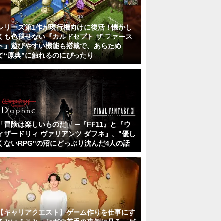
シリーズ第1作が現行機向けに復活！懐かし
くも色褪せない『カルドセプト ザ ファース
ト』遊びやすい機能も搭載で、あらため
て“原典”に触れるのにぴったり
「冒険は楽しいものだ」 ─『FF11』と『ウ
ィザードリィ ヴァリアンツ ダフネ』、"優し
くないRPG"の沼にどっぷり沈んだ4人の話
【キャリアクエスト】ゲーム作りを仕事にす