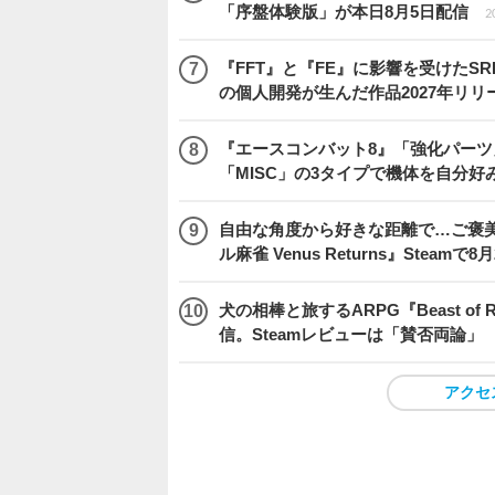
「序盤体験版」が本日8月5日配信
2
『FFT』と『FE』に影響を受けたSR
の個人開発が生んだ作品2027年リリ
『エースコンバット8』「強化パーツ
「MISC」の3タイプで機体を自分好
自由な角度から好きな距離で…ご褒
ル麻雀 Venus Returns』Steamで8
犬の相棒と旅するARPG『Beast of
信。Steamレビューは「賛否両論」
アクセ