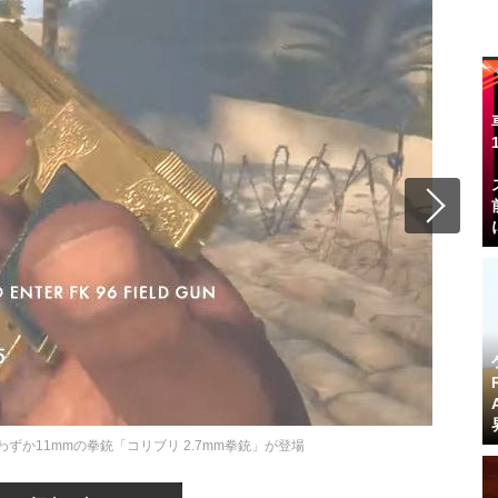
わずか11mmの拳銃「コリブリ 2.7mm拳銃」が登場