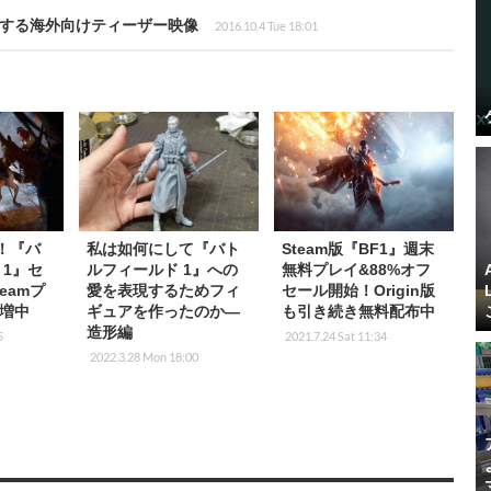
峙する海外向けティーザー映像
2016.10.4 Tue 18:01
円！『バ
私は如何にして『バト
Steam版『BF1』週末
 1』セ
ルフィールド 1』への
無料プレイ&88%オフ
eamプ
愛を表現するためフィ
セール開始！Origin版
増中
ギュアを作ったのか―
も引き続き無料配布中
造形編
5
2021.7.24 Sat 11:34
2022.3.28 Mon 18:00