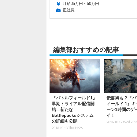
月給35万円～50万円
正社員
編集部おすすめの記事
『バトルフィールド1』
伝書鳩も？『バ
早期トライアル配信開
ィールド 1』キ
始―新たな
ーン1時間のゲ
Battlepacksシステム
イ！
の詳細も公開
2016.10.12 Wed 23:
2016.10.13 Thu 11:26