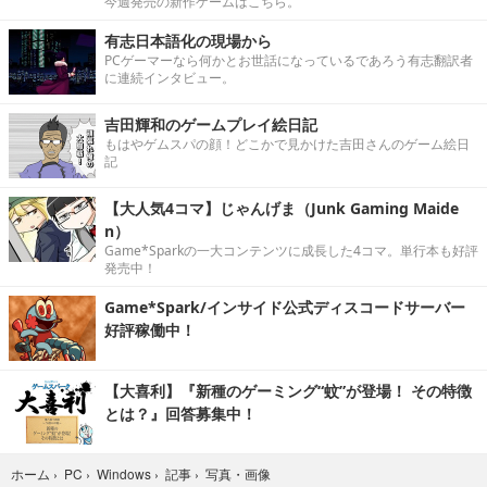
今週発売の新作ゲームはこちら。
有志日本語化の現場から
PCゲーマーなら何かとお世話になっているであろう有志翻訳者
に連続インタビュー。
吉田輝和のゲームプレイ絵日記
もはやゲムスパの顔！どこかで見かけた吉田さんのゲーム絵日
記
【大人気4コマ】じゃんげま（Junk Gaming Maide
n）
Game*Sparkの一大コンテンツに成長した4コマ。単行本も好評
発売中！
Game*Spark/インサイド公式ディスコードサーバー
好評稼働中！
【大喜利】『新種のゲーミング“蚊”が登場！ その特徴
とは？』回答募集中！
写真・画像
ホーム
›
PC
›
Windows
›
記事
›