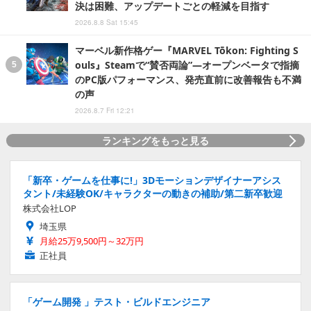
決は困難、アップデートごとの軽減を目指す
2026.8.8 Sat 15:45
マーベル新作格ゲー『MARVEL Tōkon: Fighting S
ouls』Steamで“賛否両論”―オープンベータで指摘
のPC版パフォーマンス、発売直前に改善報告も不満
の声
2026.8.7 Fri 12:21
ランキングをもっと見る
「新卒・ゲームを仕事に!」3Dモーションデザイナーアシス
タント/未経験OK/キャラクターの動きの補助/第二新卒歓迎
株式会社LOP
埼玉県
月給25万9,500円～32万円
正社員
「ゲーム開発 」テスト・ビルドエンジニア