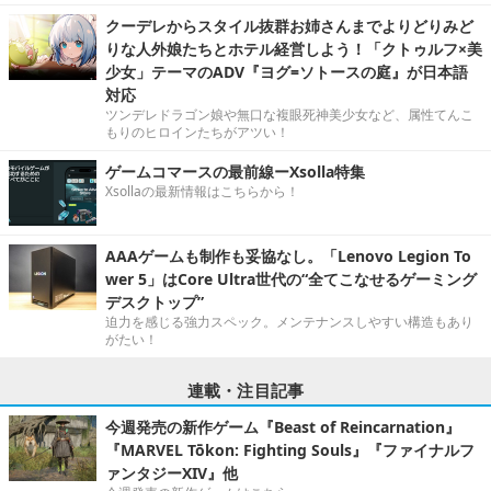
クーデレからスタイル抜群お姉さんまでよりどりみど
りな人外娘たちとホテル経営しよう！「クトゥルフ×美
少女」テーマのADV『ヨグ=ソトースの庭』が日本語
対応
ツンデレドラゴン娘や無口な複眼死神美少女など、属性てんこ
もりのヒロインたちがアツい！
ゲームコマースの最前線ーXsolla特集
Xsollaの最新情報はこちらから！
AAAゲームも制作も妥協なし。「Lenovo Legion To
wer 5」はCore Ultra世代の“全てこなせるゲーミング
デスクトップ”
迫力を感じる強力スペック。メンテナンスしやすい構造もあり
がたい！
連載・注目記事
今週発売の新作ゲーム『Beast of Reincarnation』
『MARVEL Tōkon: Fighting Souls』『ファイナルフ
ァンタジーXIV』他