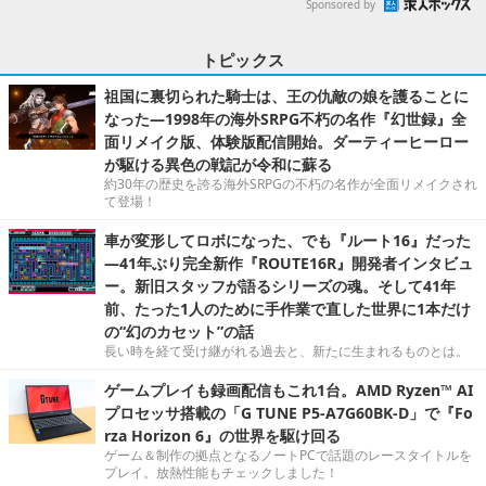
Sponsored by
トピックス
祖国に裏切られた騎士は、王の仇敵の娘を護ることに
なった―1998年の海外SRPG不朽の名作『幻世録』全
面リメイク版、体験版配信開始。ダーティーヒーロー
が駆ける異色の戦記が令和に蘇る
約30年の歴史を誇る海外SRPGの不朽の名作が全面リメイクされ
て登場！
車が変形してロボになった、でも『ルート16』だった
―41年ぶり完全新作『ROUTE16R』開発者インタビュ
ー。新旧スタッフが語るシリーズの魂。そして41年
前、たった1人のために手作業で直した世界に1本だけ
の“幻のカセット”の話
長い時を経て受け継がれる過去と、新たに生まれるものとは。
ゲームプレイも録画配信もこれ1台。AMD Ryzen™ AI
プロセッサ搭載の「G TUNE P5-A7G60BK-D」で『Fo
rza Horizon 6』の世界を駆け回る
ゲーム＆制作の拠点となるノートPCで話題のレースタイトルを
プレイ。放熱性能もチェックしました！