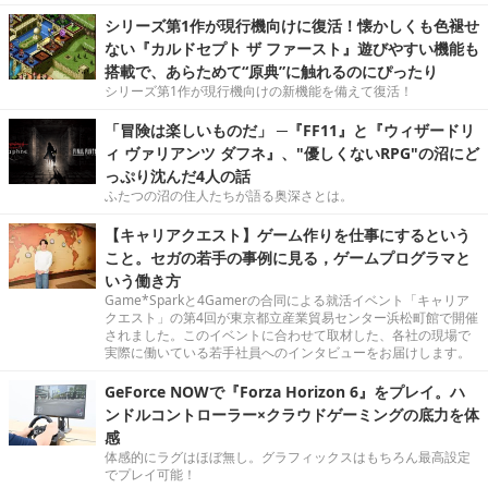
シリーズ第1作が現行機向けに復活！懐かしくも色褪せ
ない『カルドセプト ザ ファースト』遊びやすい機能も
搭載で、あらためて“原典”に触れるのにぴったり
シリーズ第1作が現行機向けの新機能を備えて復活！
「冒険は楽しいものだ」 ─『FF11』と『ウィザードリ
ィ ヴァリアンツ ダフネ』、"優しくないRPG"の沼にど
っぷり沈んだ4人の話
ふたつの沼の住人たちが語る奥深さとは。
【キャリアクエスト】ゲーム作りを仕事にするという
こと。セガの若手の事例に見る，ゲームプログラマと
いう働き方
Game*Sparkと4Gamerの合同による就活イベント「キャリア
クエスト」の第4回が東京都立産業貿易センター浜松町館で開催
されました。このイベントに合わせて取材した、各社の現場で
実際に働いている若手社員へのインタビューをお届けします。
GeForce NOWで『Forza Horizon 6』をプレイ。ハ
ンドルコントローラー×クラウドゲーミングの底力を体
感
体感的にラグはほぼ無し。グラフィックスはもちろん最高設定
でプレイ可能！