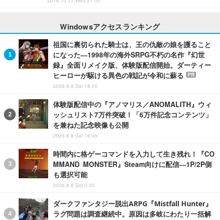
2018.10.17 Wed 21:00
Windowsアクセスランキング
祖国に裏切られた騎士は、王の仇敵の娘を護ること
になった―1998年の海外SRPG不朽の名作『幻世
録』全面リメイク版、体験版配信開始。ダーティー
ヒーローが駆ける異色の戦記が令和に蘇る
PR
2026.8.8 Sat 18:00
体験版配信中の『アノマリス／ANOMALITH』ウィ
ッシュリスト7万件突破！「6万件記念コンテンツ」
を兼ねた記念映像も公開
2026.8.8 Sat 16:45
時間内に格ゲーコマンドを入力して生き残れ！『CO
MMAND MONSTER』Steam向けに配信―1P/2P側
も選択可能
2026.8.8 Sat 0:30
ダークファンタジー脱出ARPG『Mistfall Hunter』
ラグ問題は調査継続中。原因は多岐にわたり一括解