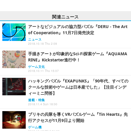
関連ニュース
アートなビジュアルの協力型パズル『DERU - The Art
of Cooperation』11月7日発売決定
ニュース
2018.10.18 Thu 2:09
手描きアートが印象的なSci-Fi探索ゲーム『AQUAMA
RINE』Kickstarter進行中！
ゲーム文化
2018.10.11 Thu 15:07
ハッキングパズル『EXAPUNKS』「90年代、すべての
クールな技術やゲームは日本産でした」【注目インデ
ィーミニ問答】
連載・特集
2018.11.4 Sun 18:00
ブリキの兵隊を導くVRパズルゲーム『Tin Hearts』先
行アクセスが11月9日より開始
ゲーム機