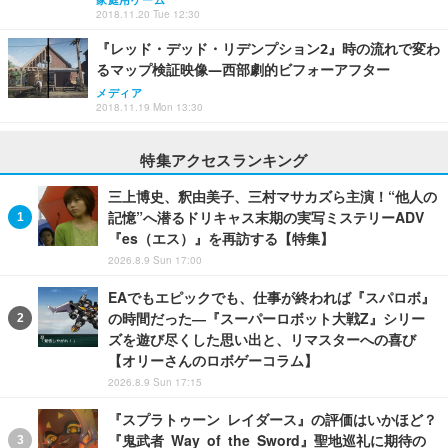
2018.11.20 Tue 12:30
『レッド・デッド・リデンプション2』時の流れで変わ
るマップ検証映像―西部劇的ビフォーアフター
メディア
2018.11.19 Mon 13:30
特集アクセスランキング
三上博史、釈由美子、三村マサカズら主演！“他人の
記憶”へ潜るドリキャス末期の実写ミステリーADV
『es（エス）』を再訪する【特集】
2026.8.9 Sun 17:00
EAでもエピックでも、仕事が終われば『スパロボ』
の時間だった―『スーパーロボット大戦Z』シリー
ズを遊び尽くした思い出と、リマスターへの喜び
【オリーさんのロボゲーコラム】
2026.8.9 Sun 17:15
『スプラトゥーン レイダース』の評価はいかほど？
『鬼武者 Way of the Sword』聖地巡礼に期待の