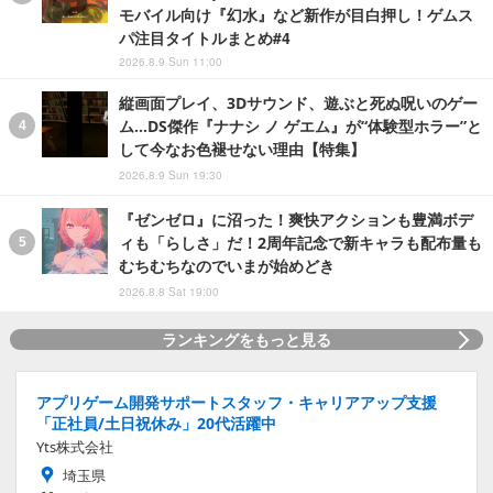
モバイル向け『幻水』など新作が目白押し！ゲムス
パ注目タイトルまとめ#4
2026.8.9 Sun 11:00
縦画面プレイ、3Dサウンド、遊ぶと死ぬ呪いのゲー
ム…DS傑作『ナナシ ノ ゲエム』が“体験型ホラー”と
して今なお色褪せない理由【特集】
2026.8.9 Sun 19:30
『ゼンゼロ』に沼った！爽快アクションも豊満ボデ
ィも「らしさ」だ！2周年記念で新キャラも配布量も
むちむちなのでいまが始めどき
2026.8.8 Sat 19:00
ランキングをもっと見る
アプリゲーム開発サポートスタッフ・キャリアアップ支援
「正社員/土日祝休み」20代活躍中
Yts株式会社
埼玉県