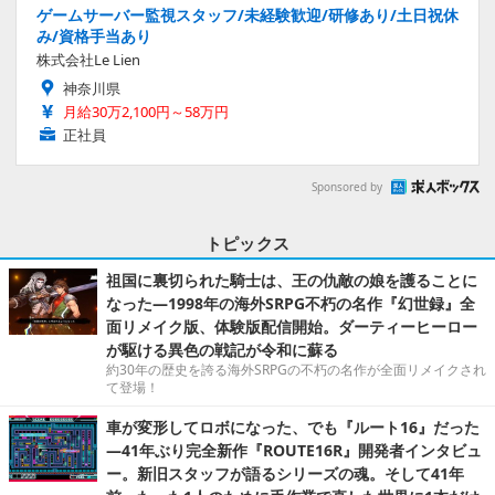
ゲームサーバー監視スタッフ/未経験歓迎/研修あり/土日祝休
み/資格手当あり
株式会社Le Lien
神奈川県
月給30万2,100円～58万円
正社員
Sponsored by
トピックス
祖国に裏切られた騎士は、王の仇敵の娘を護ることに
なった―1998年の海外SRPG不朽の名作『幻世録』全
面リメイク版、体験版配信開始。ダーティーヒーロー
が駆ける異色の戦記が令和に蘇る
約30年の歴史を誇る海外SRPGの不朽の名作が全面リメイクされ
て登場！
車が変形してロボになった、でも『ルート16』だった
―41年ぶり完全新作『ROUTE16R』開発者インタビュ
ー。新旧スタッフが語るシリーズの魂。そして41年