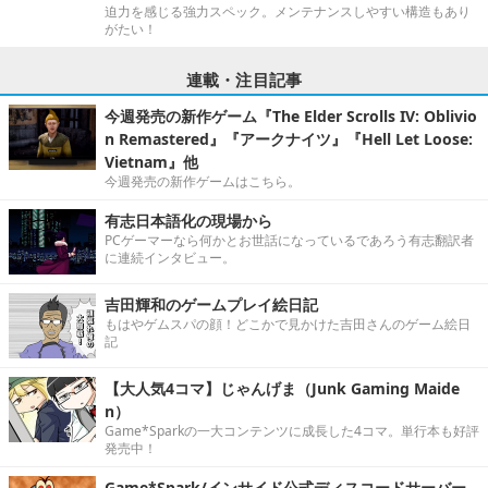
迫力を感じる強力スペック。メンテナンスしやすい構造もあり
がたい！
連載・注目記事
今週発売の新作ゲーム『The Elder Scrolls IV: Oblivio
n Remastered』『アークナイツ』『Hell Let Loose:
Vietnam』他
今週発売の新作ゲームはこちら。
有志日本語化の現場から
PCゲーマーなら何かとお世話になっているであろう有志翻訳者
に連続インタビュー。
吉田輝和のゲームプレイ絵日記
もはやゲムスパの顔！どこかで見かけた吉田さんのゲーム絵日
記
【大人気4コマ】じゃんげま（Junk Gaming Maide
n）
Game*Sparkの一大コンテンツに成長した4コマ。単行本も好評
発売中！
Game*Spark/インサイド公式ディスコードサーバー