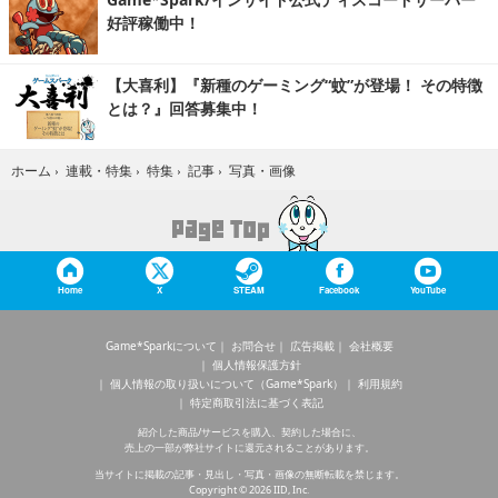
好評稼働中！
【大喜利】『新種のゲーミング“蚊”が登場！ その特徴
とは？』回答募集中！
写真・画像
ホーム
›
連載・特集
›
特集
›
記事
›
Home
X
STEAM
Facebook
YouTube
Game*Sparkについて
お問合せ
広告掲載
会社概要
個人情報保護方針
個人情報の取り扱いについて（Game*Spark）
利用規約
特定商取引法に基づく表記
紹介した商品/サービスを購入、契約した場合に、
売上の一部が弊社サイトに還元されることがあります。
当サイトに掲載の記事・見出し・写真・画像の無断転載を禁じます。
Copyright © 2026 IID, Inc.