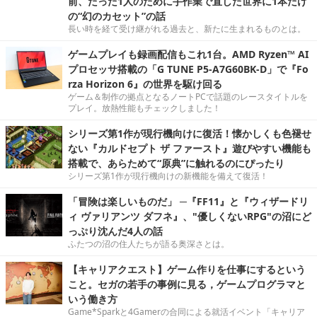
前、たった1人のために手作業で直した世界に1本だけ
の“幻のカセット”の話
長い時を経て受け継がれる過去と、新たに生まれるものとは。
ゲームプレイも録画配信もこれ1台。AMD Ryzen™ AI
プロセッサ搭載の「G TUNE P5-A7G60BK-D」で『Fo
rza Horizon 6』の世界を駆け回る
ゲーム＆制作の拠点となるノートPCで話題のレースタイトルを
プレイ。放熱性能もチェックしました！
シリーズ第1作が現行機向けに復活！懐かしくも色褪せ
ない『カルドセプト ザ ファースト』遊びやすい機能も
搭載で、あらためて“原典”に触れるのにぴったり
シリーズ第1作が現行機向けの新機能を備えて復活！
「冒険は楽しいものだ」 ─『FF11』と『ウィザードリ
ィ ヴァリアンツ ダフネ』、"優しくないRPG"の沼にど
っぷり沈んだ4人の話
ふたつの沼の住人たちが語る奥深さとは。
【キャリアクエスト】ゲーム作りを仕事にするという
こと。セガの若手の事例に見る，ゲームプログラマと
いう働き方
Game*Sparkと4Gamerの合同による就活イベント「キャリア