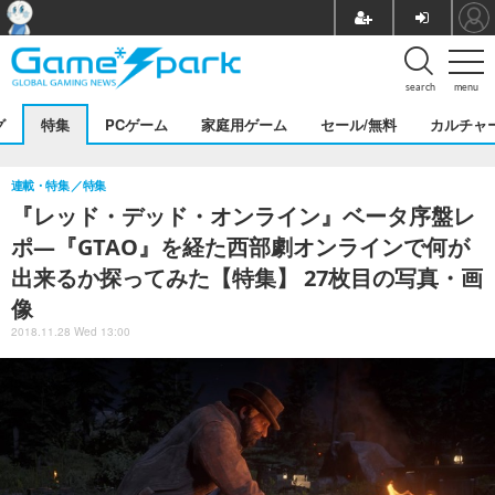
search
menu
グ
特集
PCゲーム
家庭用ゲーム
セール/無料
カルチャ
連載・特集
特集
『レッド・デッド・オンライン』ベータ序盤レ
ポ―『GTAO』を経た西部劇オンラインで何が
出来るか探ってみた【特集】 27枚目の写真・画
像
2018.11.28 Wed 13:00