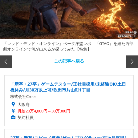
『レッド・デッド・オンライン』ベータ序盤レポ―『GTAO』を経た西部
劇オンラインで何が出来るか探ってみた【特集】
この記事へ戻る
「新卒・27卒」ゲームテスター/正社員採用/未経験OK/土日
祝休み/月30万以上可/吹田市片山町1丁目
株式会社Creer
大阪府
月給20万4,000円～30万300円
契約社員
27卒・新卒/スピード選考/ゲームプログラマー/正社員採用/