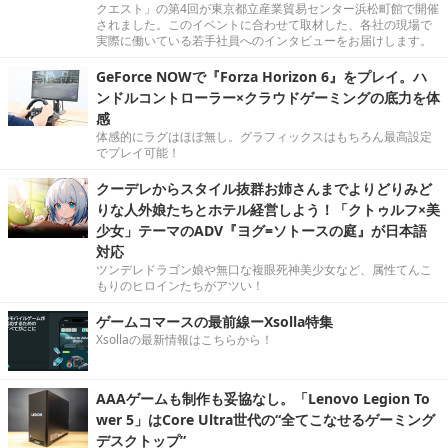
クエスト」の第4回が東京都立産業貿易センター浜松町館で開催
されました。このイベントに合わせて取材した、各社の現場で
実際に働いている若手社員へのインタビューをお届けします。
GeForce NOWで『Forza Horizon 6』をプレイ。ハ
ンドルコントローラー×クラウドゲーミングの底力を体
感
体感的にラグはほぼ無し。グラフィックスはもちろん最高設定
でプレイ可能！
クーデレからスタイル抜群お姉さんまでよりどりみど
りな人外娘たちとホテル経営しよう！「クトゥルフ×美
少女」テーマのADV『ヨグ=ソトースの庭』が日本語
対応
ツンデレドラゴン娘や無口な複眼死神美少女など、属性てんこ
もりのヒロインたちがアツい！
ゲームコマースの最前線ーXsolla特集
Xsollaの最新情報はこちらから！
AAAゲームも制作も妥協なし。「Lenovo Legion To
wer 5」はCore Ultra世代の“全てこなせるゲーミング
デスクトップ”