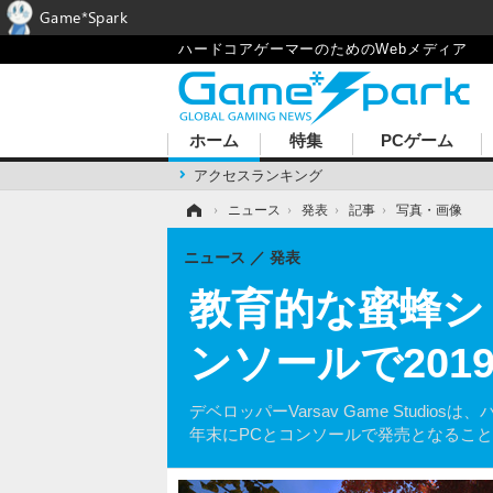
Game*Spark
ハードコアゲーマーのためのWebメディア
ホーム
特集
PCゲーム
アクセスランキング
ホーム
›
ニュース
›
発表
›
記事
›
写真・画像
ニュース
発表
教育的な蜜蜂シミュ
ンソールで201
デベロッパーVarsav Game Studio
年末にPCとコンソールで発売となるこ