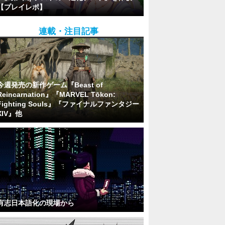
【プレイレポ】
連載・注目記事
今週発売の新作ゲーム『Beast of
Reincarnation』『MARVEL Tōkon:
Fighting Souls』『ファイナルファンタジー
XIV』他
有志日本語化の現場から