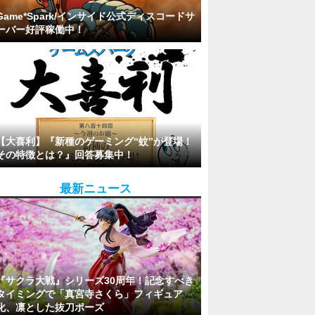
Game*Spark/インサイド公式ディスコードサ
ーバー好評稼働中！
【大喜利】『新種のゲーミング“蚊”が登場！
その特徴とは？』回答募集中！
最新ニュース
『サクラ大戦』シリーズ30周年！記念すべき
タイミングで「真宮寺さくら」フィギュア
化、凛とした抜刀ポーズ