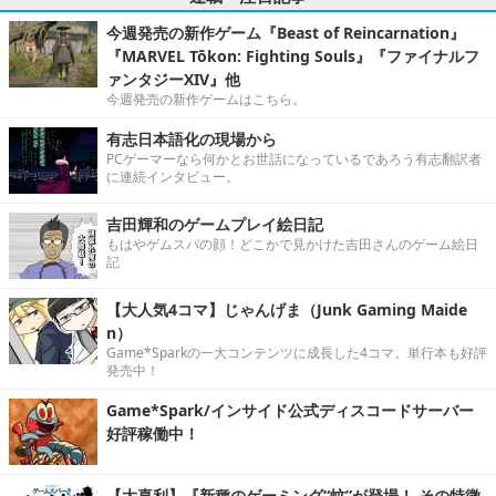
今週発売の新作ゲーム『Beast of Reincarnation』
『MARVEL Tōkon: Fighting Souls』『ファイナルフ
ァンタジーXIV』他
今週発売の新作ゲームはこちら。
有志日本語化の現場から
PCゲーマーなら何かとお世話になっているであろう有志翻訳者
に連続インタビュー。
吉田輝和のゲームプレイ絵日記
もはやゲムスパの顔！どこかで見かけた吉田さんのゲーム絵日
記
【大人気4コマ】じゃんげま（Junk Gaming Maide
n）
Game*Sparkの一大コンテンツに成長した4コマ。単行本も好評
発売中！
Game*Spark/インサイド公式ディスコードサーバー
好評稼働中！
【大喜利】『新種のゲーミング“蚊”が登場！ その特徴