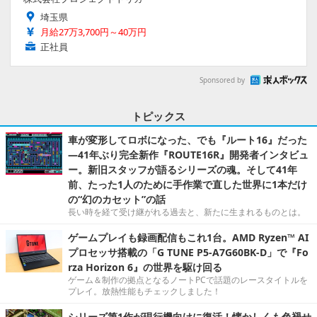
埼玉県
月給27万3,700円～40万円
正社員
Sponsored by
トピックス
車が変形してロボになった、でも『ルート16』だった
―41年ぶり完全新作『ROUTE16R』開発者インタビュ
ー。新旧スタッフが語るシリーズの魂。そして41年
前、たった1人のために手作業で直した世界に1本だけ
の“幻のカセット”の話
長い時を経て受け継がれる過去と、新たに生まれるものとは。
ゲームプレイも録画配信もこれ1台。AMD Ryzen™ AI
プロセッサ搭載の「G TUNE P5-A7G60BK-D」で『Fo
rza Horizon 6』の世界を駆け回る
ゲーム＆制作の拠点となるノートPCで話題のレースタイトルを
プレイ。放熱性能もチェックしました！
シリーズ第1作が現行機向けに復活！懐かしくも色褪せ