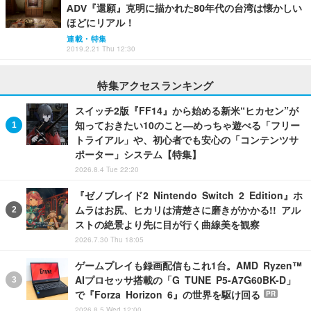
ADV『還願』克明に描かれた80年代の台湾は懐かしい
ほどにリアル！
連載・特集
2019.2.21 Thu 12:30
特集アクセスランキング
スイッチ2版『FF14』から始める新米“ヒカセン”が
知っておきたい10のこと―めっちゃ遊べる「フリー
トライアル」や、初心者でも安心の「コンテンツサ
ポーター」システム【特集】
2026.8.4 Tue 22:20
『ゼノブレイド2 Nintendo Switch 2 Edition』ホ
ムラはお尻、ヒカリは清楚さに磨きがかかる!! アル
ストの絶景より先に目が行く曲線美を観察
2026.7.30 Thu 18:05
ゲームプレイも録画配信もこれ1台。AMD Ryzen™
AIプロセッサ搭載の「G TUNE P5-A7G60BK-D」
で『Forza Horizon 6』の世界を駆け回る
PR
2026.8.5 Wed 12:00