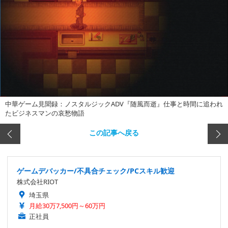
中華ゲーム見聞録：ノスタルジックADV『随風而逝』仕事と時間に追われ
たビジネスマンの哀愁物語
この記事へ戻る
ゲームデバッカー/不具合チェック/PCスキル歓迎
株式会社RIOT
埼玉県
月給30万7,500円～60万円
正社員