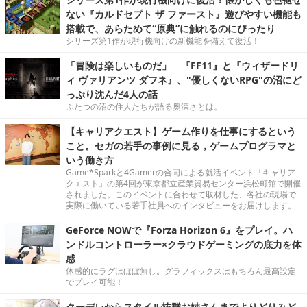
ない『カルドセプト ザ ファースト』遊びやすい機能も
搭載で、あらためて“原典”に触れるのにぴったり
シリーズ第1作が現行機向けの新機能を備えて復活！
「冒険は楽しいものだ」 ─『FF11』と『ウィザードリ
ィ ヴァリアンツ ダフネ』、"優しくないRPG"の沼にど
っぷり沈んだ4人の話
ふたつの沼の住人たちが語る奥深さとは。
【キャリアクエスト】ゲーム作りを仕事にするという
こと。セガの若手の事例に見る，ゲームプログラマと
いう働き方
Game*Sparkと4Gamerの合同による就活イベント「キャリア
クエスト」の第4回が東京都立産業貿易センター浜松町館で開催
されました。このイベントに合わせて取材した、各社の現場で
実際に働いている若手社員へのインタビューをお届けします。
GeForce NOWで『Forza Horizon 6』をプレイ。ハ
ンドルコントローラー×クラウドゲーミングの底力を体
感
体感的にラグはほぼ無し。グラフィックスはもちろん最高設定
でプレイ可能！
クーデレからスタイル抜群お姉さんまでよりどりみど