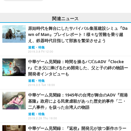
関連ニュース
原始時代を舞台にしたサバイバル集落建設シミュ『Da
wn of Man』プレイレポート！様々な苦難を乗り越
え、鉄器時代目指して部族を繁栄させよう
連載・特集
2019.3.8 Fri 12:00
中華ゲーム見聞録：時間を操るパズルADV『Clocke
r』亡き父に捧げるため開発した、父と子の絆の物語ー
開発者インタビューも
連載・特集
2019.3.5 Tue 18:00
中華ゲーム見聞録：1945年の台湾が舞台のADV『雨港
基隆』政府による民衆虐殺があった歴史的事件「二・
二八事件」を扱った台湾人の物語
連載・特集
2019.2.28 Thu 19:00
中華ゲーム見聞録：『返校』開発元が放つ新作ホラー