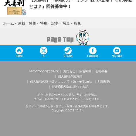
とは？』回答募集中！
写真・画像
ホーム
›
連載・特集
›
特集
›
記事
›
Home
X
STEAM
Facebook
YouTube
Game*Sparkについて
お問合せ
広告掲載
会社概要
個人情報保護方針
個人情報の取り扱いについて（Game*Spark）
利用規約
特定商取引法に基づく表記
紹介した商品/サービスを購入、契約した場合に、
売上の一部が弊社サイトに還元されることがあります。
当サイトに掲載の記事・見出し・写真・画像の無断転載を禁じます。
Copyright © 2026 IID, Inc.