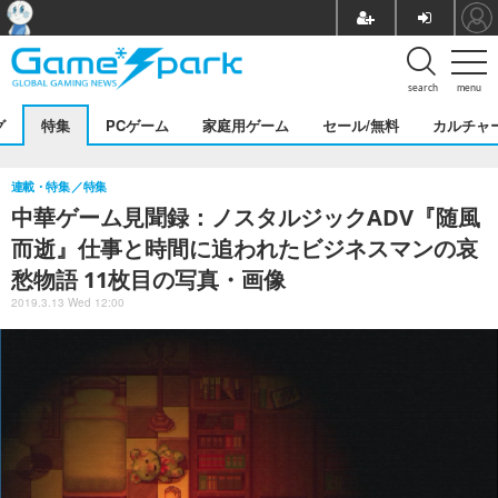
search
menu
グ
特集
PCゲーム
家庭用ゲーム
セール/無料
カルチャ
連載・特集
特集
中華ゲーム見聞録：ノスタルジックADV『随風
而逝』仕事と時間に追われたビジネスマンの哀
愁物語 11枚目の写真・画像
2019.3.13 Wed 12:00