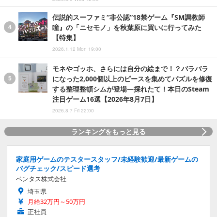
伝説的スーファミ“非公認”18禁ゲーム『SM調教師
瞳』の「ニセモノ」を秋葉原に買いに行ってみた
【特集】
2026.1.12 Mon 19:00
モネやゴッホ、さらには自分の絵まで！？バラバラ
になった2,000個以上のピースを集めてパズルを修復
する整理整頓シムが登場―採れたて！本日のSteam
注目ゲーム16選【2026年8月7日】
2026.8.7 Fri 22:00
ランキングをもっと見る
家庭用ゲームのテスタースタッフ/未経験歓迎/最新ゲームの
バグチェック/スピード選考
ベンタス株式会社
埼玉県
月給32万円～50万円
正社員