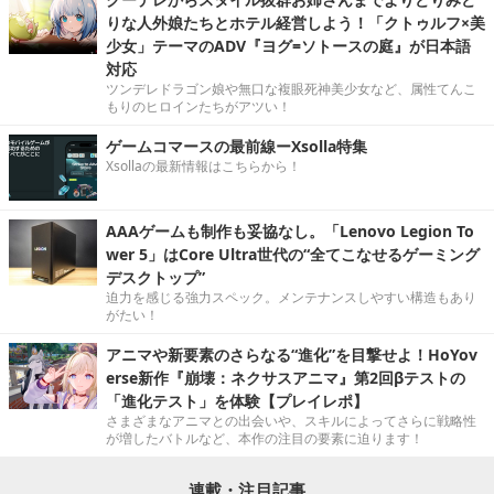
りな人外娘たちとホテル経営しよう！「クトゥルフ×美
少女」テーマのADV『ヨグ=ソトースの庭』が日本語
対応
ツンデレドラゴン娘や無口な複眼死神美少女など、属性てんこ
もりのヒロインたちがアツい！
ゲームコマースの最前線ーXsolla特集
Xsollaの最新情報はこちらから！
AAAゲームも制作も妥協なし。「Lenovo Legion To
wer 5」はCore Ultra世代の“全てこなせるゲーミング
デスクトップ”
迫力を感じる強力スペック。メンテナンスしやすい構造もあり
がたい！
アニマや新要素のさらなる“進化”を目撃せよ！HoYov
erse新作『崩壊：ネクサスアニマ』第2回βテストの
「進化テスト」を体験【プレイレポ】
さまざまなアニマとの出会いや、スキルによってさらに戦略性
が増したバトルなど、本作の注目の要素に迫ります！
連載・注目記事