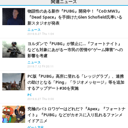
関連ニュース
物語性のある新作『PUBG』開発中！『CoD:MW3』
『Dead Space』を手掛けたGlen Schofield氏率いる
新スタジオが発表
ニュース
2019.6.27 Thu 1:04
ヨルダンで『PUBG』が禁止に…『フォートナイト』
なども対象にあがるー市民の苦情や“ゲーム障害”への
影響を考慮
ニュース
2019.7.12 Fri 20:11
PC版『PUBG』高所に登れる「レッジグラブ」、連携
の助けとなる「Ping」「ラジオメッセージ」等を追加
するアップデート#30を実施
PC
2019.6.27 Thu 0:00
究極のバトロワゲーはどれだ？『Apex』『フォートナ
イト』『PUBG』などがカオスに入り乱れるファンメ
イドアニメ
ゲーム文化