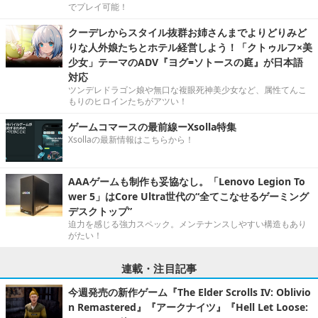
でプレイ可能！
クーデレからスタイル抜群お姉さんまでよりどりみど
りな人外娘たちとホテル経営しよう！「クトゥルフ×美
少女」テーマのADV『ヨグ=ソトースの庭』が日本語
対応
ツンデレドラゴン娘や無口な複眼死神美少女など、属性てんこ
もりのヒロインたちがアツい！
ゲームコマースの最前線ーXsolla特集
Xsollaの最新情報はこちらから！
AAAゲームも制作も妥協なし。「Lenovo Legion To
wer 5」はCore Ultra世代の“全てこなせるゲーミング
デスクトップ”
迫力を感じる強力スペック。メンテナンスしやすい構造もあり
がたい！
連載・注目記事
今週発売の新作ゲーム『The Elder Scrolls IV: Oblivio
n Remastered』『アークナイツ』『Hell Let Loose: