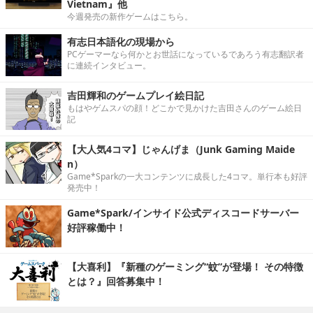
Vietnam』他
今週発売の新作ゲームはこちら。
有志日本語化の現場から
PCゲーマーなら何かとお世話になっているであろう有志翻訳者
に連続インタビュー。
吉田輝和のゲームプレイ絵日記
もはやゲムスパの顔！どこかで見かけた吉田さんのゲーム絵日
記
【大人気4コマ】じゃんげま（Junk Gaming Maide
n）
Game*Sparkの一大コンテンツに成長した4コマ。単行本も好評
発売中！
Game*Spark/インサイド公式ディスコードサーバー
好評稼働中！
【大喜利】『新種のゲーミング“蚊”が登場！ その特徴
とは？』回答募集中！