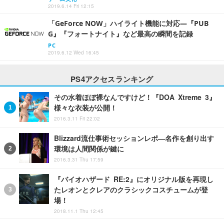
2019.6.14 Fri 12:15
「GeForce NOW」ハイライト機能に対応―『PUB
G』『フォートナイト』など最高の瞬間を記録
PC
2019.6.12 Wed 16:45
PS4アクセスランキング
その水着ほぼ裸なんですけど！『DOA Xtreme 3』
様々な衣装が公開！
2016.3.11 Fri 22:02
Blizzard流仕事術セッションレポ―名作を創り出す
環境は人間関係が鍵に
2016.3.31 Thu 17:59
『バイオハザード RE:2』にオリジナル版を再現し
たレオンとクレアのクラシックコスチュームが登
場！
2018.11.1 Thu 12:45