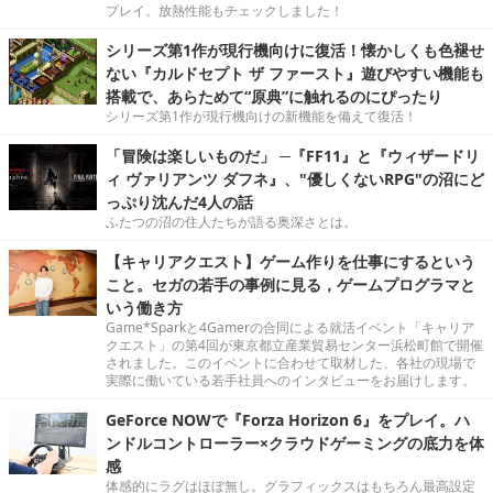
プレイ。放熱性能もチェックしました！
シリーズ第1作が現行機向けに復活！懐かしくも色褪せ
ない『カルドセプト ザ ファースト』遊びやすい機能も
搭載で、あらためて“原典”に触れるのにぴったり
シリーズ第1作が現行機向けの新機能を備えて復活！
「冒険は楽しいものだ」 ─『FF11』と『ウィザードリ
ィ ヴァリアンツ ダフネ』、"優しくないRPG"の沼にど
っぷり沈んだ4人の話
ふたつの沼の住人たちが語る奥深さとは。
【キャリアクエスト】ゲーム作りを仕事にするという
こと。セガの若手の事例に見る，ゲームプログラマと
いう働き方
Game*Sparkと4Gamerの合同による就活イベント「キャリア
クエスト」の第4回が東京都立産業貿易センター浜松町館で開催
されました。このイベントに合わせて取材した、各社の現場で
実際に働いている若手社員へのインタビューをお届けします。
GeForce NOWで『Forza Horizon 6』をプレイ。ハ
ンドルコントローラー×クラウドゲーミングの底力を体
感
体感的にラグはほぼ無し。グラフィックスはもちろん最高設定