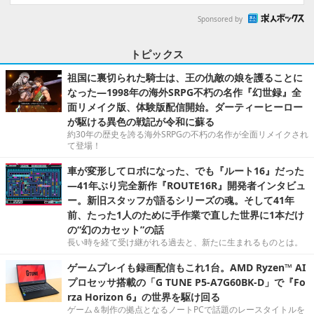
Sponsored by
トピックス
祖国に裏切られた騎士は、王の仇敵の娘を護ることに
なった―1998年の海外SRPG不朽の名作『幻世録』全
面リメイク版、体験版配信開始。ダーティーヒーロー
が駆ける異色の戦記が令和に蘇る
約30年の歴史を誇る海外SRPGの不朽の名作が全面リメイクされ
て登場！
車が変形してロボになった、でも『ルート16』だった
―41年ぶり完全新作『ROUTE16R』開発者インタビュ
ー。新旧スタッフが語るシリーズの魂。そして41年
前、たった1人のために手作業で直した世界に1本だけ
の“幻のカセット”の話
長い時を経て受け継がれる過去と、新たに生まれるものとは。
ゲームプレイも録画配信もこれ1台。AMD Ryzen™ AI
プロセッサ搭載の「G TUNE P5-A7G60BK-D」で『Fo
rza Horizon 6』の世界を駆け回る
ゲーム＆制作の拠点となるノートPCで話題のレースタイトルを