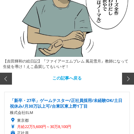
【吉田輝和の絵日記】『ファイアーエムブレム 風花雪月』教師になって
生徒を導け！えこ贔屓してもいいぞ！
この記事へ戻る
「新卒・27卒」ゲームテスター/正社員採用/未経験OK/土日
祝休み/月30万以上可/台東区東上野1丁目
株式会社ELM
東京都
月給22万5,600円～30万8,100円
正社員