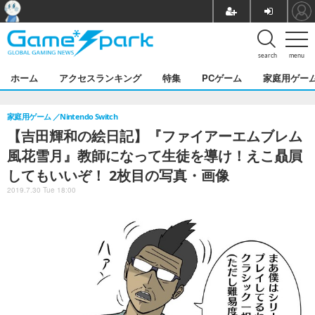
search
menu
ホーム
アクセスランキング
特集
PCゲーム
家庭用ゲー
家庭用ゲーム
Nintendo Switch
【吉田輝和の絵日記】『ファイアーエムブレム
風花雪月』教師になって生徒を導け！えこ贔屓
してもいいぞ！ 2枚目の写真・画像
2019.7.30 Tue 18:00