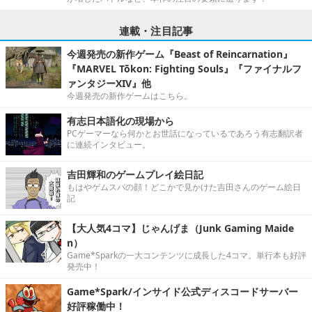
連載・注目記事
今週発売の新作ゲーム『Beast of Reincarnation』
『MARVEL Tōkon: Fighting Souls』『ファイナルフ
ァンタジーXIV』他
今週発売の新作ゲームはこちら。
有志日本語化の現場から
PCゲーマーなら何かとお世話になっているであろう有志翻訳者
に連続インタビュー。
吉田輝和のゲームプレイ絵日記
もはやゲムスパの顔！どこかで見かけた吉田さんのゲーム絵日
記
【大人気4コマ】じゃんげま（Junk Gaming Maide
n）
Game*Sparkの一大コンテンツに成長した4コマ。単行本も好評
発売中！
Game*Spark/インサイド公式ディスコードサーバー
好評稼働中！