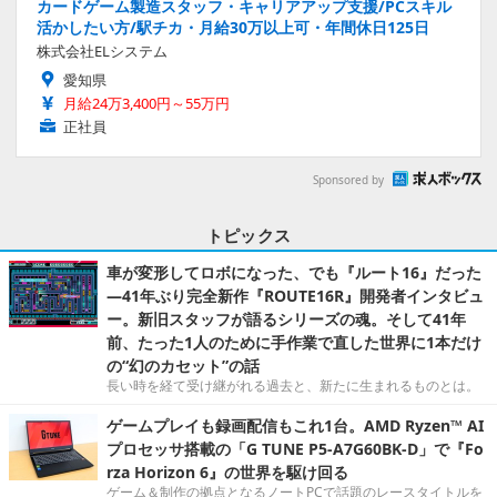
カードゲーム製造スタッフ・キャリアアップ支援/PCスキル
活かしたい方/駅チカ・月給30万以上可・年間休日125日
株式会社ELシステム
愛知県
月給24万3,400円～55万円
正社員
Sponsored by
トピックス
車が変形してロボになった、でも『ルート16』だった
―41年ぶり完全新作『ROUTE16R』開発者インタビュ
ー。新旧スタッフが語るシリーズの魂。そして41年
前、たった1人のために手作業で直した世界に1本だけ
の“幻のカセット”の話
長い時を経て受け継がれる過去と、新たに生まれるものとは。
ゲームプレイも録画配信もこれ1台。AMD Ryzen™ AI
プロセッサ搭載の「G TUNE P5-A7G60BK-D」で『Fo
rza Horizon 6』の世界を駆け回る
ゲーム＆制作の拠点となるノートPCで話題のレースタイトルを