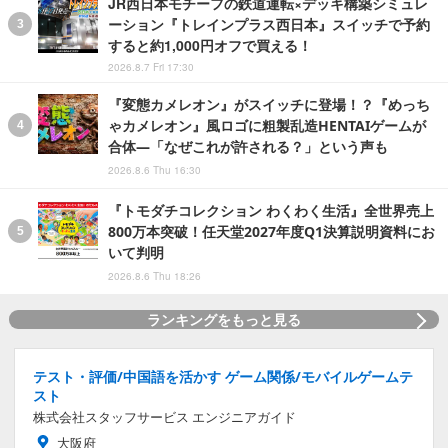
JR西日本モチーフの鉄道運転×デッキ構築シミュレ
ーション『トレインプラス西日本』スイッチで予約
すると約1,000円オフで買える！
2026.8.7 Fri 17:30
『変態カメレオン』がスイッチに登場！？『めっち
ゃカメレオン』風ロゴに粗製乱造HENTAIゲームが
合体―「なぜこれが許される？」という声も
2026.8.6 Thu 16:30
『トモダチコレクション わくわく生活』全世界売上
800万本突破！任天堂2027年度Q1決算説明資料にお
いて判明
2026.8.6 Thu 18:26
ランキングをもっと見る
テスト・評価/中国語を活かす ゲーム関係/モバイルゲームテ
スト
株式会社スタッフサービス エンジニアガイド
大阪府