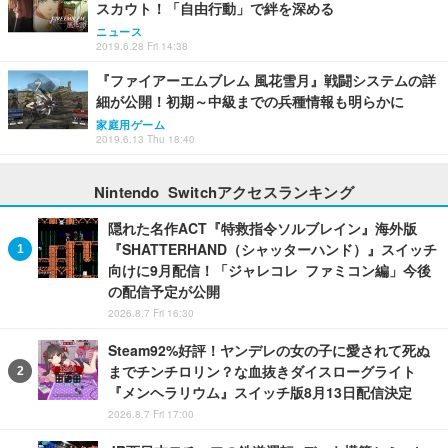
スカウト！「自由行動」で絆を深める
ニュース
2019.6.28 Fri 14:38
『ファイアーエムブレム 風花雪月』戦闘システムの詳
細が公開！初期～中級までの兵種情報も明らかに
家庭用ゲーム
2019.6.13 Thu 18:40
Nintendo Switchアクセスランキング
隠れた名作ACT『特救指令ソルブレイン』海外版
『SHATTERHAND（シャッターハンド）』スイッチ
向けに9月配信！「ジャレコレ ファミコン編」今後
の配信予定が公開
2026.8.7 Fri 16:30
Steam92%好評！ヤンデレの女の子に愛されて死ぬ
までチンチロリン？な血抜きダイスローグライト
『メンヘラリウム』スイッチ版8月13日配信決定
2026.8.7 Fri 17:00