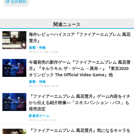
吉田輝和
関連ニュース
海外レビューハイスコア『ファイアーエムブレム 風花
雪月』
連載・特集
2019.7.27 Sat 13:06
今週発売の新作ゲーム『ファイアーエムブレム 風花雪
月』『キルラキル ザ・ゲーム －異布－』『東京2020
オリンピック The Official Video Game』他
連載・特集
2019.7.22 Mon 19:00
『ファイアーエムブレム 風花雪月』ゲーム内容をイチ
から伝える紹介映像―「エキスパンション・パス」も
発売決定
家庭用ゲーム
2019.7.4 Thu 11:51
『ファイアーエムブレム 風花雪月』気になるキャラを