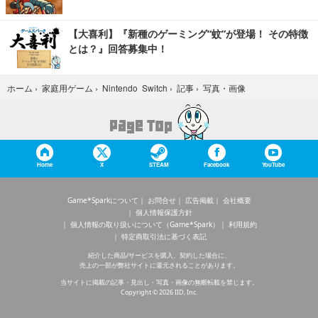
【大喜利】『新種のゲーミング“蚊”が登場！ その特徴
とは？』回答募集中！
写真・画像
ホーム
›
家庭用ゲーム
›
Nintendo Switch
›
記事
›
Home
X
STEAM
Facebook
YouTube
Game*Sparkについて
お問合せ
広告掲載
会社概要
個人情報保護方針
個人情報の取り扱いについて（Game*Spark）
利用規約
特定商取引法に基づく表記
紹介した商品/サービスを購入、契約した場合に、
売上の一部が弊社サイトに還元されることがあります。
当サイトに掲載の記事・見出し・写真・画像の無断転載を禁じます。
Copyright © 2026 IID, Inc.