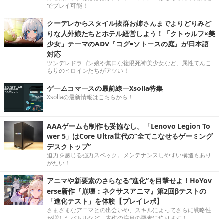
でプレイ可能！
クーデレからスタイル抜群お姉さんまでよりどりみど
りな人外娘たちとホテル経営しよう！「クトゥルフ×美
少女」テーマのADV『ヨグ=ソトースの庭』が日本語
対応
ツンデレドラゴン娘や無口な複眼死神美少女など、属性てんこ
もりのヒロインたちがアツい！
ゲームコマースの最前線ーXsolla特集
Xsollaの最新情報はこちらから！
AAAゲームも制作も妥協なし。「Lenovo Legion To
wer 5」はCore Ultra世代の“全てこなせるゲーミング
デスクトップ”
迫力を感じる強力スペック。メンテナンスしやすい構造もあり
がたい！
アニマや新要素のさらなる“進化”を目撃せよ！HoYov
erse新作『崩壊：ネクサスアニマ』第2回βテストの
「進化テスト」を体験【プレイレポ】
さまざまなアニマとの出会いや、スキルによってさらに戦略性
が増したバトルなど、本作の注目の要素に迫ります！