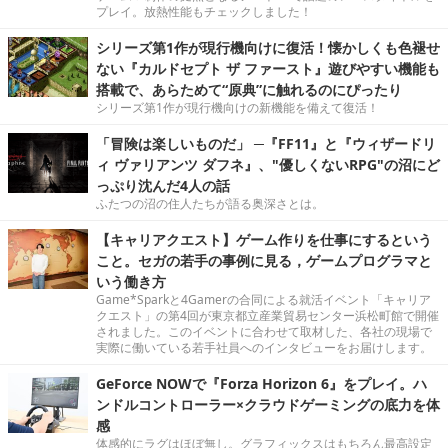
プレイ。放熱性能もチェックしました！
シリーズ第1作が現行機向けに復活！懐かしくも色褪せ
ない『カルドセプト ザ ファースト』遊びやすい機能も
搭載で、あらためて“原典”に触れるのにぴったり
シリーズ第1作が現行機向けの新機能を備えて復活！
「冒険は楽しいものだ」 ─『FF11』と『ウィザードリ
ィ ヴァリアンツ ダフネ』、"優しくないRPG"の沼にど
っぷり沈んだ4人の話
ふたつの沼の住人たちが語る奥深さとは。
【キャリアクエスト】ゲーム作りを仕事にするという
こと。セガの若手の事例に見る，ゲームプログラマと
いう働き方
Game*Sparkと4Gamerの合同による就活イベント「キャリア
クエスト」の第4回が東京都立産業貿易センター浜松町館で開催
されました。このイベントに合わせて取材した、各社の現場で
実際に働いている若手社員へのインタビューをお届けします。
GeForce NOWで『Forza Horizon 6』をプレイ。ハ
ンドルコントローラー×クラウドゲーミングの底力を体
感
体感的にラグはほぼ無し。グラフィックスはもちろん最高設定