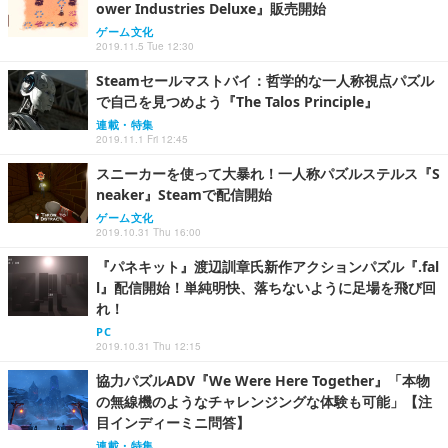
ower Industries Deluxe』販売開始
ゲーム文化
2019.11.5 Tue 12:30
Steamセールマストバイ：哲学的な一人称視点パズル
で自己を見つめよう『The Talos Principle』
連載・特集
2019.11.1 Fri 12:45
スニーカーを使って大暴れ！一人称パズルステルス『S
neaker』Steamで配信開始
ゲーム文化
2019.10.31 Thu 16:00
『パネキット』渡辺訓章氏新作アクションパズル『.fal
l』配信開始！単純明快、落ちないように足場を飛び回
れ！
PC
2019.10.31 Thu 12:15
協力パズルADV『We Were Here Together』「本物
の無線機のようなチャレンジングな体験も可能」【注
目インディーミニ問答】
連載・特集