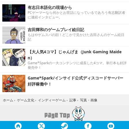
有志日本語化の現場から
PCゲーマーなら何かとお世話になっているであろう有志翻訳者
に連続インタビュー。
吉田輝和のゲームプレイ絵日記
もはやゲムスパの顔！どこかで見かけた吉田さんのゲーム絵日
記
【大人気4コマ】じゃんげま（Junk Gaming Maide
n）
Game*Sparkの一大コンテンツに成長した4コマ。単行本も好評
発売中！
Game*Spark/インサイド公式ディスコードサーバー
好評稼働中！
写真・画像
ホーム
›
ゲーム文化
›
インディーゲーム
›
記事
›