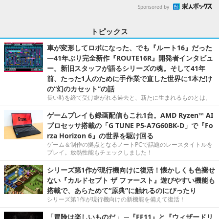
Sponsored by
トピックス
車が変形してロボになった、でも『ルート16』だった
―41年ぶり完全新作『ROUTE16R』開発者インタビュ
ー。新旧スタッフが語るシリーズの魂。そして41年
前、たった1人のために手作業で直した世界に1本だけ
の“幻のカセット”の話
長い時を経て受け継がれる過去と、新たに生まれるものとは。
ゲームプレイも録画配信もこれ1台。AMD Ryzen™ AI
プロセッサ搭載の「G TUNE P5-A7G60BK-D」で『Fo
rza Horizon 6』の世界を駆け回る
ゲーム＆制作の拠点となるノートPCで話題のレースタイトルを
プレイ。放熱性能もチェックしました！
シリーズ第1作が現行機向けに復活！懐かしくも色褪せ
ない『カルドセプト ザ ファースト』遊びやすい機能も
搭載で、あらためて“原典”に触れるのにぴったり
シリーズ第1作が現行機向けの新機能を備えて復活！
「冒険は楽しいものだ」 ─『FF11』と『ウィザードリ