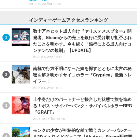
2019.10.29 Tue 12:30
インディーゲームアクセスランキング
数十万本ヒット成人向け『ヤリステメスブター』開
発者、Steamからの売上を銀行に受け取り拒否され
たことを明かす。今も続く「銀行による成人向けコ
ンテンツの規制」【UPDATE】
2026.8.5 Wed 13:15
南極で行方不明になった妹を探すとともに太古の秘
密を解き明かすサイコホラー『Cryptica』最新トレ
イラー！
2026.8.5 Wed 18:30
上半身だけのパートナーと接合した状態で旅を進め
る！ポストサイバーパンク・サバイバルホラーRPG
『GRAFT』
2025.12.16 Tue 16:48
モンクの少女が神秘的な杖で戦うカンフーパルクー
ル2Dメトロイドヴァニア『Akatori』Steam配信開