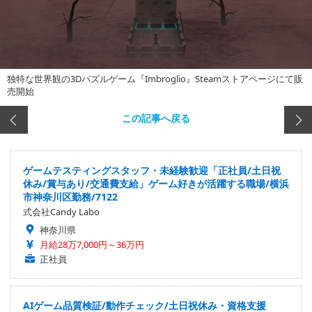
独特な世界観の3Dパズルゲーム『Imbroglio』Steamストアページにて販
売開始
この記事へ戻る
ゲームテスティングスタッフ・未経験歓迎「正社員/土日祝
休み/賞与あり/交通費支給」ゲーム好きが活躍する職場/横浜
市神奈川区勤務/7122
式会社Candy Labo
神奈川県
月給28万7,000円～36万円
正社員
AIゲーム品質検証/動作チェック/土日祝休み・資格支援