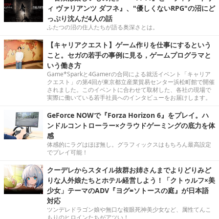
ィ ヴァリアンツ ダフネ』、"優しくないRPG"の沼にど
っぷり沈んだ4人の話
ふたつの沼の住人たちが語る奥深さとは。
【キャリアクエスト】ゲーム作りを仕事にするという
こと。セガの若手の事例に見る，ゲームプログラマと
いう働き方
Game*Sparkと4Gamerの合同による就活イベント「キャリア
クエスト」の第4回が東京都立産業貿易センター浜松町館で開催
されました。このイベントに合わせて取材した、各社の現場で
実際に働いている若手社員へのインタビューをお届けします。
GeForce NOWで『Forza Horizon 6』をプレイ。ハ
ンドルコントローラー×クラウドゲーミングの底力を体
感
体感的にラグはほぼ無し。グラフィックスはもちろん最高設定
でプレイ可能！
クーデレからスタイル抜群お姉さんまでよりどりみど
りな人外娘たちとホテル経営しよう！「クトゥルフ×美
少女」テーマのADV『ヨグ=ソトースの庭』が日本語
対応
ツンデレドラゴン娘や無口な複眼死神美少女など、属性てんこ
もりのヒロインたちがアツい！