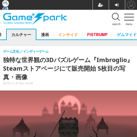
search
menu
料
カルチャー
漫画
インサイド
FISTBUMP
ゲムマイド
ゲーム文化
インディーゲーム
独特な世界観の3Dパズルゲーム『Imbroglio』
Steamストアページにて販売開始 5枚目の写
真・画像
2019.11.5 Tue 14:00