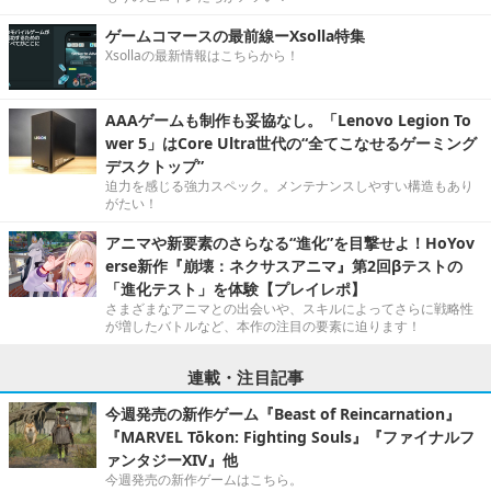
ゲームコマースの最前線ーXsolla特集
Xsollaの最新情報はこちらから！
AAAゲームも制作も妥協なし。「Lenovo Legion To
wer 5」はCore Ultra世代の“全てこなせるゲーミング
デスクトップ”
迫力を感じる強力スペック。メンテナンスしやすい構造もあり
がたい！
アニマや新要素のさらなる“進化”を目撃せよ！HoYov
erse新作『崩壊：ネクサスアニマ』第2回βテストの
「進化テスト」を体験【プレイレポ】
さまざまなアニマとの出会いや、スキルによってさらに戦略性
が増したバトルなど、本作の注目の要素に迫ります！
連載・注目記事
今週発売の新作ゲーム『Beast of Reincarnation』
『MARVEL Tōkon: Fighting Souls』『ファイナルフ
ァンタジーXIV』他
今週発売の新作ゲームはこちら。