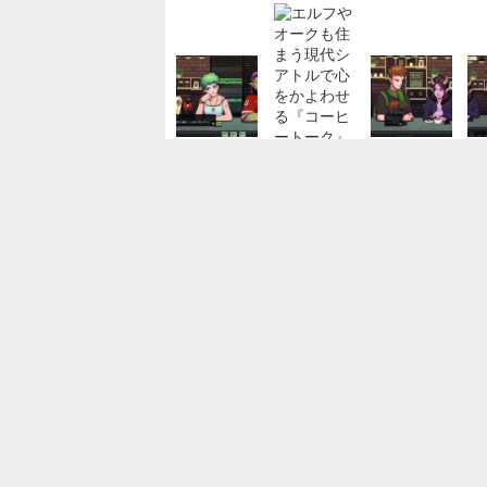
カードゲーム封入スタッフ/未経験OK/カ
パック詰め/即日選考可
AQUARIUS株式会社
愛知県
月給31万9,400円～45万円
正社員