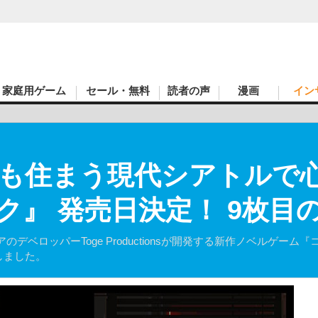
家庭用ゲーム
セール・無料
読者の声
漫画
イン
も住まう現代シアトルで
ク』 発売日決定！ 9枚目
ロッパーToge Productionsが開発する新作ノベルゲーム『コー
しました。