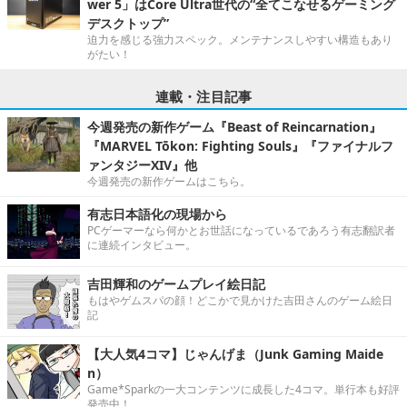
wer 5」はCore Ultra世代の“全てこなせるゲーミング
デスクトップ”
迫力を感じる強力スペック。メンテナンスしやすい構造もあり
がたい！
連載・注目記事
今週発売の新作ゲーム『Beast of Reincarnation』
『MARVEL Tōkon: Fighting Souls』『ファイナルフ
ァンタジーXIV』他
今週発売の新作ゲームはこちら。
有志日本語化の現場から
PCゲーマーなら何かとお世話になっているであろう有志翻訳者
に連続インタビュー。
吉田輝和のゲームプレイ絵日記
もはやゲムスパの顔！どこかで見かけた吉田さんのゲーム絵日
記
【大人気4コマ】じゃんげま（Junk Gaming Maide
n）
Game*Sparkの一大コンテンツに成長した4コマ。単行本も好評
発売中！