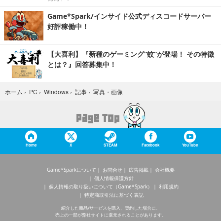
Game*Spark/インサイド公式ディスコードサーバー
好評稼働中！
【大喜利】『新種のゲーミング“蚊”が登場！ その特徴
とは？』回答募集中！
写真・画像
ホーム
›
PC
›
Windows
›
記事
›
Home
X
STEAM
Facebook
YouTube
Game*Sparkについて
お問合せ
広告掲載
会社概要
個人情報保護方針
個人情報の取り扱いについて（Game*Spark）
利用規約
特定商取引法に基づく表記
紹介した商品/サービスを購入、契約した場合に、
売上の一部が弊社サイトに還元されることがあります。