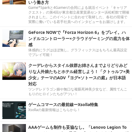
いう働き方
Game*Sparkと4Gamerの合同による就活イベント「キャリア
クエスト」の第4回が東京都立産業貿易センター浜松町館で開催
されました。このイベントに合わせて取材した、各社の現場で
実際に働いている若手社員へのインタビューをお届けします。
GeForce NOWで『Forza Horizon 6』をプレイ。ハ
ンドルコントローラー×クラウドゲーミングの底力を体
感
体感的にラグはほぼ無し。グラフィックスはもちろん最高設定
でプレイ可能！
クーデレからスタイル抜群お姉さんまでよりどりみど
りな人外娘たちとホテル経営しよう！「クトゥルフ×美
少女」テーマのADV『ヨグ=ソトースの庭』が日本語
対応
ツンデレドラゴン娘や無口な複眼死神美少女など、属性てんこ
もりのヒロインたちがアツい！
ゲームコマースの最前線ーXsolla特集
Xsollaの最新情報はこちらから！
AAAゲームも制作も妥協なし。「Lenovo Legion To