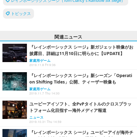
レインボーシックス シージ（Tom Clancy`s Rainbow Six Siege）
トピックス
関連ニュース
『レインボーシックス シージ』新ガジェット映像がお
披露目、詳細は11月10日に明らかに【UPDATE】
家庭用ゲーム
2019.11.8 Fri 9:36
『レインボーシックス シージ』新シーズン「Operati
on Shifting Tides」公開、ティーザー映像も
家庭用ゲーム
2019.11.7 Thu 14:00
ユービーアイソフト、全PvPタイトルのクロスプラッ
トフォーム化目指す―海外メディア報道
ニュース
2019.10.31 Thu 14:59
『レインボーシックス シージ』ユービーアイが海外チ