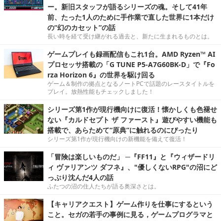
ー。新旧スタッフが語るシリーズの魂。そして41年
前、たった1人のために手作業で直した世界に1本だけ
の“幻のカセット”の話
長い時を経て受け継がれる過去と、新たに生まれるものとは。
ゲームプレイも録画配信もこれ1台。AMD Ryzen™ AI
プロセッサ搭載の「G TUNE P5-A7G60BK-D」で『Fo
rza Horizon 6』の世界を駆け回る
ゲーム＆制作の拠点となるノートPCで話題のレースタイトルを
プレイ。放熱性能もチェックしました！
シリーズ第1作が現行機向けに復活！懐かしくも色褪せ
ない『カルドセプト ザ ファースト』遊びやすい機能も
搭載で、あらためて“原典”に触れるのにぴったり
シリーズ第1作が現行機向けの新機能を備えて復活！
「冒険は楽しいものだ」 ─『FF11』と『ウィザードリ
ィ ヴァリアンツ ダフネ』、"優しくないRPG"の沼にど
っぷり沈んだ4人の話
ふたつの沼の住人たちが語る奥深さとは。
【キャリアクエスト】ゲーム作りを仕事にするという
こと。セガの若手の事例に見る，ゲームプログラマと