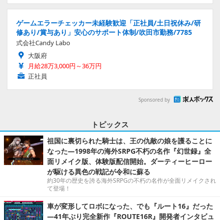
ゲームエラーチェッカー未経験歓迎「正社員/土日祝休み/研
修あり/賞与あり」安心のサポート体制/吹田市勤務/7785
式会社Candy Labo
大阪府
月給28万3,000円～36万円
正社員
Sponsored by
トピックス
祖国に裏切られた騎士は、王の仇敵の娘を護ることに
なった―1998年の海外SRPG不朽の名作『幻世録』全
面リメイク版、体験版配信開始。ダーティーヒーロー
が駆ける異色の戦記が令和に蘇る
約30年の歴史を誇る海外SRPGの不朽の名作が全面リメイクされ
て登場！
車が変形してロボになった、でも『ルート16』だった
―41年ぶり完全新作『ROUTE16R』開発者インタビュ