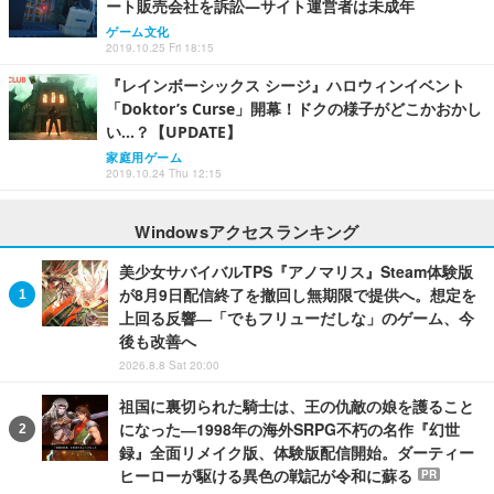
ート販売会社を訴訟―サイト運営者は未成年
ゲーム文化
2019.10.25 Fri 18:15
『レインボーシックス シージ』ハロウィンイベント
「Doktor’s Curse」開幕！ドクの様子がどこかおかし
い…？【UPDATE】
家庭用ゲーム
2019.10.24 Thu 12:15
Windowsアクセスランキング
美少女サバイバルTPS『アノマリス』Steam体験版
が8月9日配信終了を撤回し無期限で提供へ。想定を
上回る反響―「でもフリューだしな」のゲーム、今
後も改善へ
2026.8.8 Sat 20:00
祖国に裏切られた騎士は、王の仇敵の娘を護ること
になった―1998年の海外SRPG不朽の名作『幻世
録』全面リメイク版、体験版配信開始。ダーティー
ヒーローが駆ける異色の戦記が令和に蘇る
PR