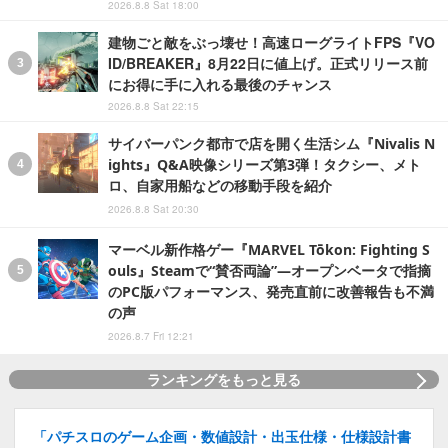
2026.8.8 Sat 18:00
建物ごと敵をぶっ壊せ！高速ローグライトFPS『VO
ID/BREAKER』8月22日に値上げ。正式リリース前
にお得に手に入れる最後のチャンス
2026.8.8 Sat 22:15
サイバーパンク都市で店を開く生活シム『Nivalis N
ights』Q&A映像シリーズ第3弾！タクシー、メト
ロ、自家用船などの移動手段を紹介
2026.8.8 Sat 20:30
マーベル新作格ゲー『MARVEL Tōkon: Fighting S
ouls』Steamで“賛否両論”―オープンベータで指摘
のPC版パフォーマンス、発売直前に改善報告も不満
の声
2026.8.7 Fri 12:21
ランキングをもっと見る
「パチスロのゲーム企画・数値設計・出玉仕様・仕様設計書