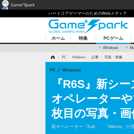
Game*Spark
ハードコアゲーマーのためのWebメディア
ホーム
特集
PCゲーム
Windows
M
ホーム
›
PC
›
Windows
›
記事
›
写真・画像
PC
Windows
『R6S』新シ
オペレーターや
枚目の写真・画
新オペレーター「Kali」、「Wamai」が