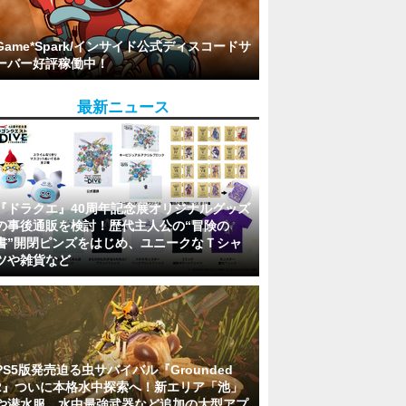
Game*Spark/インサイド公式ディスコードサ
ーバー好評稼働中！
最新ニュース
『ドラクエ』40周年記念展オリジナルグッズ
の事後通販を検討！歴代主人公の“冒険の
書”開閉ピンズをはじめ、ユニークなＴシャ
ツや雑貨など
PS5版発売迫る虫サバイバル『Grounded
2』ついに本格水中探索へ！新エリア「池」
や潜水服、水中最強武器など追加の大型アプ