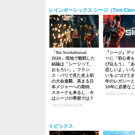
レインボーシックス シージ（Tom Clancy`s
「Six Invitational
『シージ』ディ
2026」現地で観戦した
ーに「初心者も
結論は「シージって、
び込もう」「あ
おもろい」。フラン
恋しいよ」いろ
ス・パリで見た史上初
いをぶつけてき
の大会連覇、高まる日
年のレガシーと
本メジャーへの期待、
10年に必要な
スネークも来るし、今
2026.2.16 Mon 1:45
はシージの季節では？
2026.2.16 Mon 18:00
トピックス