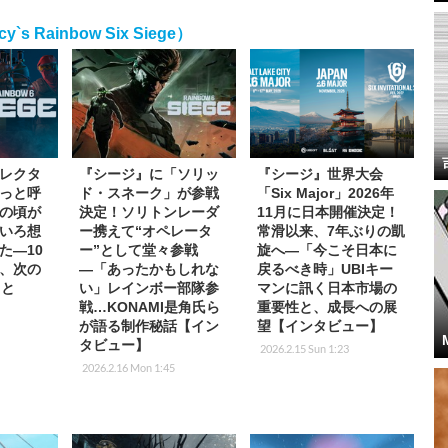
 Rainbow Six Siege）
レクタ
『シージ』に「ソリッ
『シージ』世界大会
っと呼
ド・スネーク」が参戦
「Six Major」2026年
の頃が
決定！ソリトンレーダ
11月に日本開催決定！
いろ想
ー携えて“オペレータ
常滑以来、7年ぶりの凱
た―10
ー”として堂々参戦
旋へ―「今こそ日本に
、次の
―「あったかもしれな
戻るべき時」UBIキー
こと
い」レインボー部隊参
マンに訊く日本市場の
戦…KONAMI是角氏ら
重要性と、成長への展
が語る制作秘話【イン
望【インタビュー】
タビュー】
2026.2.15 Sun 1:23
2026.2.16 Mon 1:45