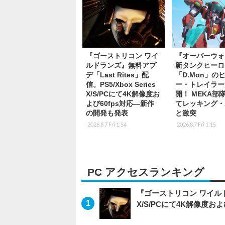
『ゴーストリコン ワイ
『オーバーウォ
ルドランズ』無料アプ
新タンクヒーロ
デ「Last Rites」配
「D.Mon」の
信。PS5/Xbox Series
ー・トレイラー
X/S/PCにて4K解像度お
開！ MEKA部
よび60fps対応―新作
てレッキング・
の開発も発表
と激突
2026.8.7 Fri 1:54
2026.8.7 Fri 1:15
PC アクセスランキング
『ゴーストリコン ワイルドラン
X/S/PCにて4K解像度お