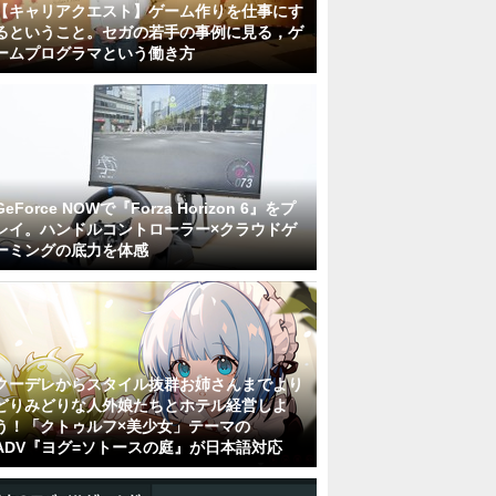
【キャリアクエスト】ゲーム作りを仕事にす
るということ。セガの若手の事例に見る，ゲ
ームプログラマという働き方
GeForce NOWで『Forza Horizon 6』をプ
レイ。ハンドルコントローラー×クラウドゲ
ーミングの底力を体感
クーデレからスタイル抜群お姉さんまでより
どりみどりな人外娘たちとホテル経営しよ
う！「クトゥルフ×美少女」テーマの
ADV『ヨグ=ソトースの庭』が日本語対応