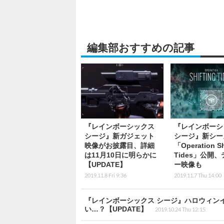
編集部おすすめの記事
『レインボーシックス
『レインボーシ
シージ』新ガジェット
シージ』新シー
映像がお披露目、詳細
「Operation Sh
は11月10日に明らかに
Tides」公開
【UPDATE】
ー映像も
2019.11.8 Fri 9:36
2019.11.7 Thu 14:00
『レインボーシックス シージ』ハロウィンイベン
い…？【UPDATE】
2019.10.24 Thu 12:15