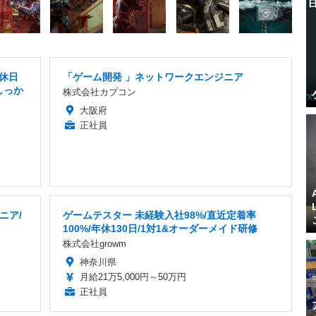
/休日
「ゲーム開発 」ネットワークエンジニア
しっか
株式会社カプコン
大阪府
正社員
ニア/
ゲームテスター 未経験入社98%/直近定着率
100%/年休130日/1対1&オーダーメイド研修
株式会社growm
神奈川県
月給21万5,000円～50万円
正社員