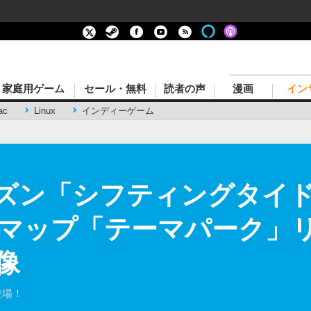
家庭用ゲーム
セール・無料
読者の声
漫画
イン
ac
Linux
インディーゲーム
ーズン「シフティングタイ
マップ「テーマパーク」リ
像
登場！