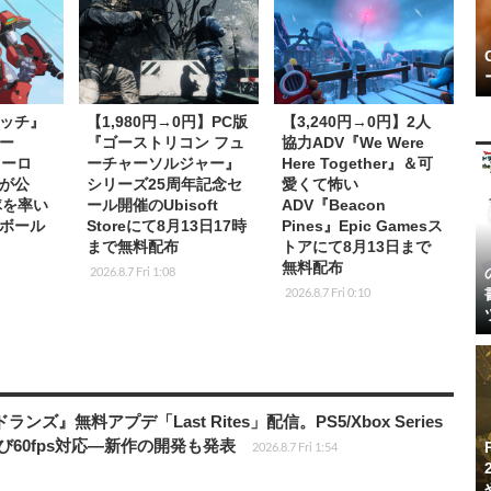
ッチ』
【1,980円→0円】PC版
【3,240円→0円】2人
ー
『ゴーストリコン フュ
協力ADV『We Were
ヒーロ
ーチャーソルジャー』
Here Together』＆可
が公
シリーズ25周年記念セ
愛くて怖い
隊を率い
ール開催のUbisoft
ADV『Beacon
ボール
Storeにて8月13日17時
Pines』Epic Gamesス
まで無料配布
トアにて8月13日まで
無料配布
2026.8.7 Fri 1:08
2026.8.7 Fri 0:10
ズ』無料アプデ「Last Rites」配信。PS5/Xbox Series
よび60fps対応―新作の開発も発表
2026.8.7 Fri 1:54