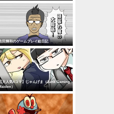
吉田輝和のゲームプレイ絵日記
【大人気4コマ】じゃんげま（Junk Gaming
Maiden）