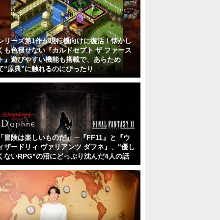
シリーズ第1作が現行機向けに復活！懐かし
くも色褪せない『カルドセプト ザ ファース
ト』遊びやすい機能も搭載で、あらため
て“原典”に触れるのにぴったり
「冒険は楽しいものだ」 ─『FF11』と『ウ
ィザードリィ ヴァリアンツ ダフネ』、"優し
くないRPG"の沼にどっぷり沈んだ4人の話