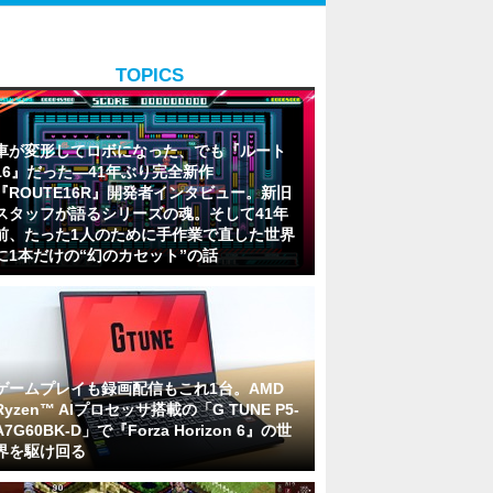
TOPICS
車が変形してロボになった、でも『ルート
16』だった―41年ぶり完全新作
『ROUTE16R』開発者インタビュー。新旧
スタッフが語るシリーズの魂。そして41年
前、たった1人のために手作業で直した世界
に1本だけの“幻のカセット”の話
ゲームプレイも録画配信もこれ1台。AMD
Ryzen™ AIプロセッサ搭載の「G TUNE P5-
A7G60BK-D」で『Forza Horizon 6』の世
界を駆け回る