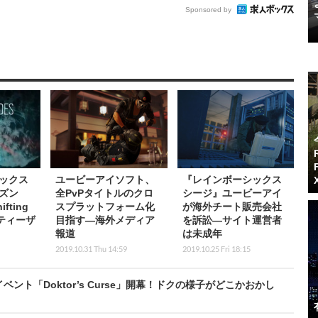
Sponsored by
ックス
ユービーアイソフト、
『レインボーシックス
ズン
全PvPタイトルのクロ
シージ』ユービーアイ
ifting
スプラットフォーム化
が海外チート販売会社
、ティーザ
目指す―海外メディア
を訴訟―サイト運営者
報道
は未成年
2019.10.31 Thu 14:59
2019.10.25 Fri 18:15
ト「Doktor’s Curse」開幕！ドクの様子がどこかおかし