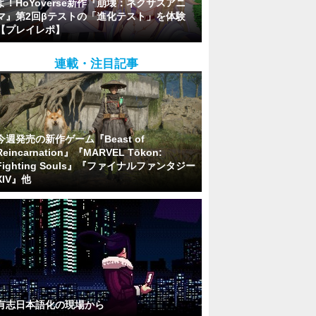
よ！HoYoverse新作『崩壊：ネクサスアニ
マ』第2回βテストの「進化テスト」を体験
【プレイレポ】
連載・注目記事
今週発売の新作ゲーム『Beast of
Reincarnation』『MARVEL Tōkon:
Fighting Souls』『ファイナルファンタジー
XIV』他
有志日本語化の現場から