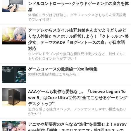
ンドルコントローラー×クラウドゲーミングの底力を体
感
体感的にラグはほぼ無し。グラフィックスはもちろん最高設定
でプレイ可能！
クーデレからスタイル抜群お姉さんまでよりどりみど
りな人外娘たちとホテル経営しよう！「クトゥルフ×美
少女」テーマのADV『ヨグ=ソトースの庭』が日本語
対応
ツンデレドラゴン娘や無口な複眼死神美少女など、属性てんこ
もりのヒロインたちがアツい！
ゲームコマースの最前線ーXsolla特集
Xsollaの最新情報はこちらから！
AAAゲームも制作も妥協なし。「Lenovo Legion To
wer 5」はCore Ultra世代の“全てこなせるゲーミング
デスクトップ”
迫力を感じる強力スペック。メンテナンスしやすい構造もあり
がたい！
アニマや新要素のさらなる“進化”を目撃せよ！HoYov
erse新作『崩壊：ネクサスアニマ』第2回βテストの