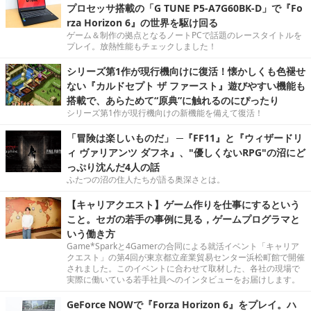
プロセッサ搭載の「G TUNE P5-A7G60BK-D」で『Fo
rza Horizon 6』の世界を駆け回る
ゲーム＆制作の拠点となるノートPCで話題のレースタイトルを
プレイ。放熱性能もチェックしました！
シリーズ第1作が現行機向けに復活！懐かしくも色褪せ
ない『カルドセプト ザ ファースト』遊びやすい機能も
搭載で、あらためて“原典”に触れるのにぴったり
シリーズ第1作が現行機向けの新機能を備えて復活！
「冒険は楽しいものだ」 ─『FF11』と『ウィザードリ
ィ ヴァリアンツ ダフネ』、"優しくないRPG"の沼にど
っぷり沈んだ4人の話
ふたつの沼の住人たちが語る奥深さとは。
【キャリアクエスト】ゲーム作りを仕事にするという
こと。セガの若手の事例に見る，ゲームプログラマと
いう働き方
Game*Sparkと4Gamerの合同による就活イベント「キャリア
クエスト」の第4回が東京都立産業貿易センター浜松町館で開催
されました。このイベントに合わせて取材した、各社の現場で
実際に働いている若手社員へのインタビューをお届けします。
GeForce NOWで『Forza Horizon 6』をプレイ。ハ