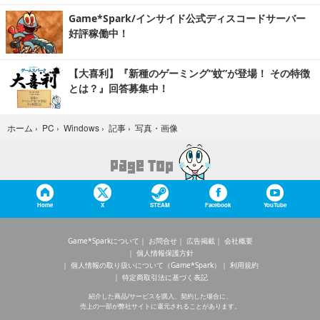
Game*Spark/インサイド公式ディスコードサーバー
好評稼働中！
【大喜利】『新種のゲーミング“蚊”が登場！ その特徴
とは？』回答募集中！
写真・画像
ホーム
›
PC
›
Windows
›
記事
›
Home
X
STEAM
Facebook
YouTube
Game*Sparkについて
お問合せ
広告掲載
会社概要
個人情報保護方針
個人情報の取り扱いについて（Game*Spark）
利用規約
特定商取引法に基づく表記
紹介した商品/サービスを購入、契約した場合に、
売上の一部が弊社サイトに還元されることがあります。