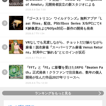
of Amalur』元開発者設立の新スタジオによる
2026.8.8 Sat 7:00
『ゴーストリコン ワイルドランズ』無料アプデ「L
ast Rites」配信。PS5/Xbox Series X/S/PCにて4
K解像度および60fps対応―新作の開発も発表
2026.8.7 Fri 1:54
VRなしでも見渡しながら、チョットだけ触りながら
麻雀！脱衣麻雀『スーパーリアル麻雀 Venus Retur
ns』対局中に“触れる”とヒロインが反応
2026.8.7 Fri 21:41
『FFT』と『FE』に影響を受けたSRPG『Beaten Pa
th』正式発表！クラファンで注目集め、数年の個人
開発が生んだ作品2027年リリースへ
2026.8.6 Thu 12:30
ランキングをもっと見る