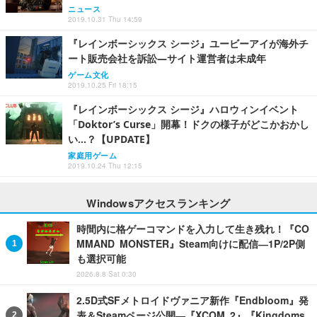
ニュース
2019.10.31 Thu 14:59
『レインボーシックス シージ』ユービーアイが海外チ
ート販売会社を訴訟―サイト運営者は未成年
ゲーム文化
2019.10.25 Fri 18:15
『レインボーシックス シージ』ハロウィンイベント
「Doktor’s Curse」開幕！ドクの様子がどこかおかし
い…？【UPDATE】
家庭用ゲーム
2019.10.24 Thu 12:15
Windowsアクセスランキング
時間内に格ゲーコマンドを入力して生き残れ！『CO
MMAND MONSTER』Steam向けに配信―1P/2P側
も選択可能
2026.8.8 Sat 0:30
2.5D式SFメトロイドヴァニア新作『Endbloom』発
表＆Steamページ公開―『XCOM 2』『Kingdoms