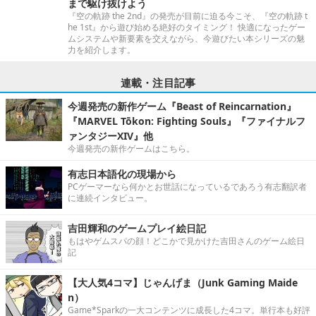
まで駆け抜けよう
『空の軌跡 the 2nd』の発売が目前に迫る今こそ、『空の軌跡 t
he 1st』から遊び始める絶好のタイミング！ 快適になったゲー
ムシステムや新要素を交えながら、今遊びたい本シリーズの魅
力を紹介します。
連載・注目記事
今週発売の新作ゲーム『Beast of Reincarnation』
『MARVEL Tōkon: Fighting Souls』『ファイナルフ
ァンタジーXIV』他
今週発売の新作ゲームはこちら。
有志日本語化の現場から
PCゲーマーなら何かとお世話になっているであろう有志翻訳者
に連続インタビュー。
吉田輝和のゲームプレイ絵日記
もはやゲムスパの顔！どこかで見かけた吉田さんのゲーム絵日
記
【大人気4コマ】じゃんげま（Junk Gaming Maide
n）
Game*Sparkの一大コンテンツに成長した4コマ。単行本も好評