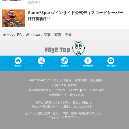
発売中！
Game*Spark/インサイド公式ディスコードサーバー
好評稼働中！
写真・画像
ホーム
›
PC
›
Windows
›
記事
›
Home
X
STEAM
Facebook
YouTube
Game*Sparkについて
お問合せ
広告掲載
会社概要
個人情報保護方針
個人情報の取り扱いについて（Game*Spark）
利用規約
特定商取引法に基づく表記
紹介した商品/サービスを購入、契約した場合に、
売上の一部が弊社サイトに還元されることがあります。
当サイトに掲載の記事・見出し・写真・画像の無断転載を禁じます。
Copyright © 2026 IID, Inc.