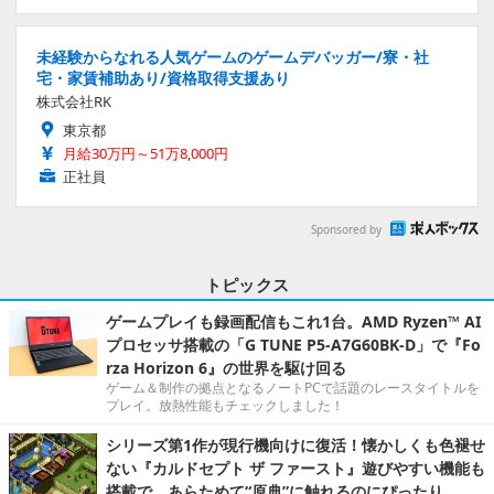
未経験からなれる人気ゲームのゲームデバッガー/寮・社
宅・家賃補助あり/資格取得支援あり
株式会社RK
東京都
月給30万円～51万8,000円
正社員
Sponsored by
トピックス
ゲームプレイも録画配信もこれ1台。AMD Ryzen™ AI
プロセッサ搭載の「G TUNE P5-A7G60BK-D」で『Fo
rza Horizon 6』の世界を駆け回る
ゲーム＆制作の拠点となるノートPCで話題のレースタイトルを
プレイ。放熱性能もチェックしました！
シリーズ第1作が現行機向けに復活！懐かしくも色褪せ
ない『カルドセプト ザ ファースト』遊びやすい機能も
搭載で、あらためて“原典”に触れるのにぴったり