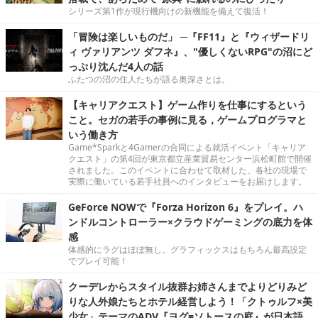
シリーズ第1作が現行機向けの新機能を備えて復活！
「冒険は楽しいものだ」 ─『FF11』と『ウィザードリ
ィ ヴァリアンツ ダフネ』、"優しくないRPG"の沼にど
っぷり沈んだ4人の話
ふたつの沼の住人たちが語る奥深さとは。
【キャリアクエスト】ゲーム作りを仕事にするという
こと。セガの若手の事例に見る，ゲームプログラマと
いう働き方
Game*Sparkと4Gamerの合同による就活イベント「キャリア
クエスト」の第4回が東京都立産業貿易センター浜松町館で開催
されました。このイベントに合わせて取材した、各社の現場で
実際に働いている若手社員へのインタビューをお届けします。
GeForce NOWで『Forza Horizon 6』をプレイ。ハ
ンドルコントローラー×クラウドゲーミングの底力を体
感
体感的にラグはほぼ無し。グラフィックスはもちろん最高設定
でプレイ可能！
クーデレからスタイル抜群お姉さんまでよりどりみど
りな人外娘たちとホテル経営しよう！「クトゥルフ×美
少女」テーマのADV『ヨグ=ソトースの庭』が日本語