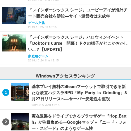
『レインボーシックス シージ』ユービーアイが海外チ
ート販売会社を訴訟―サイト運営者は未成年
ゲーム文化
2019.10.25 Fri 18:15
『レインボーシックス シージ』ハロウィンイベント
「Doktor’s Curse」開幕！ドクの様子がどこかおかし
い…？【UPDATE】
家庭用ゲーム
2019.10.24 Thu 12:15
Windowsアクセスランキング
基本プレイ無料のSteamマーケットで取引できる新
たな放置ハクスラRPG『My Party Is Grinding』8
月27日リリースへ―サーバー安定性を重視
2026.8.5 Wed 17:15
実在道路をドライブできるブラウザゲー『Hop.Eart
h』が注目集める―Googleマップ＋『ニード・フォ
ー・スピード』のようなゲーム性