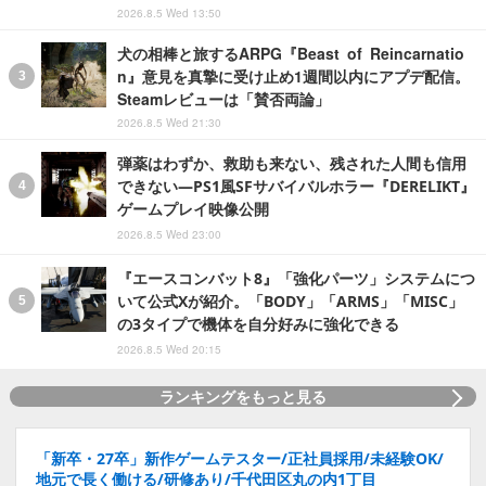
2026.8.5 Wed 13:50
犬の相棒と旅するARPG『Beast of Reincarnatio
n』意見を真摯に受け止め1週間以内にアプデ配信。
Steamレビューは「賛否両論」
2026.8.5 Wed 21:30
弾薬はわずか、救助も来ない、残された人間も信用
できない―PS1風SFサバイバルホラー『DERELIKT』
ゲームプレイ映像公開
2026.8.5 Wed 23:00
『エースコンバット8』「強化パーツ」システムにつ
いて公式Xが紹介。「BODY」「ARMS」「MISC」
の3タイプで機体を自分好みに強化できる
2026.8.5 Wed 20:15
ランキングをもっと見る
「新卒・27卒」新作ゲームテスター/正社員採用/未経験OK/
地元で長く働ける/研修あり/千代田区丸の内1丁目