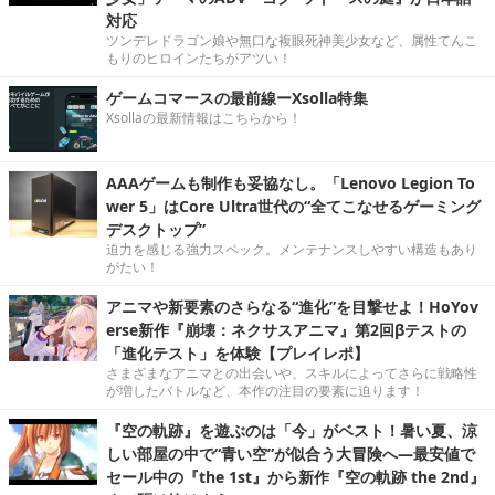
対応
ツンデレドラゴン娘や無口な複眼死神美少女など、属性てんこ
もりのヒロインたちがアツい！
ゲームコマースの最前線ーXsolla特集
Xsollaの最新情報はこちらから！
AAAゲームも制作も妥協なし。「Lenovo Legion To
wer 5」はCore Ultra世代の“全てこなせるゲーミング
デスクトップ”
迫力を感じる強力スペック。メンテナンスしやすい構造もあり
がたい！
アニマや新要素のさらなる“進化”を目撃せよ！HoYov
erse新作『崩壊：ネクサスアニマ』第2回βテストの
「進化テスト」を体験【プレイレポ】
さまざまなアニマとの出会いや、スキルによってさらに戦略性
が増したバトルなど、本作の注目の要素に迫ります！
『空の軌跡』を遊ぶのは「今」がベスト！暑い夏、涼
しい部屋の中で“青い空”が似合う大冒険へ―最安値で
セール中の『the 1st』から新作『空の軌跡 the 2nd』