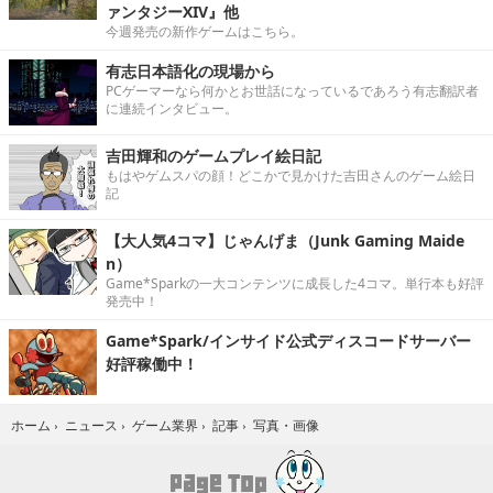
ァンタジーXIV』他
今週発売の新作ゲームはこちら。
有志日本語化の現場から
PCゲーマーなら何かとお世話になっているであろう有志翻訳者
に連続インタビュー。
吉田輝和のゲームプレイ絵日記
もはやゲムスパの顔！どこかで見かけた吉田さんのゲーム絵日
記
【大人気4コマ】じゃんげま（Junk Gaming Maide
n）
Game*Sparkの一大コンテンツに成長した4コマ。単行本も好評
発売中！
Game*Spark/インサイド公式ディスコードサーバー
好評稼働中！
写真・画像
ホーム
›
ニュース
›
ゲーム業界
›
記事
›