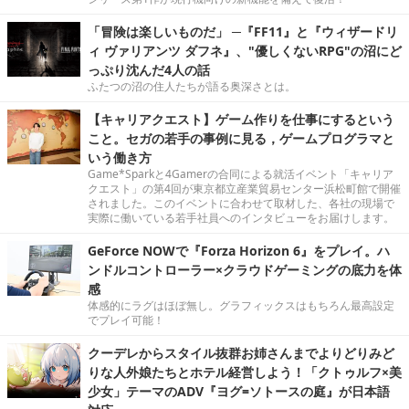
「冒険は楽しいものだ」 ─『FF11』と『ウィザードリ
ィ ヴァリアンツ ダフネ』、"優しくないRPG"の沼にど
っぷり沈んだ4人の話
ふたつの沼の住人たちが語る奥深さとは。
【キャリアクエスト】ゲーム作りを仕事にするという
こと。セガの若手の事例に見る，ゲームプログラマと
いう働き方
Game*Sparkと4Gamerの合同による就活イベント「キャリア
クエスト」の第4回が東京都立産業貿易センター浜松町館で開催
されました。このイベントに合わせて取材した、各社の現場で
実際に働いている若手社員へのインタビューをお届けします。
GeForce NOWで『Forza Horizon 6』をプレイ。ハ
ンドルコントローラー×クラウドゲーミングの底力を体
感
体感的にラグはほぼ無し。グラフィックスはもちろん最高設定
でプレイ可能！
クーデレからスタイル抜群お姉さんまでよりどりみど
りな人外娘たちとホテル経営しよう！「クトゥルフ×美
少女」テーマのADV『ヨグ=ソトースの庭』が日本語