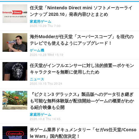
任天堂「Nintendo Direct mini ソフトメーカーライ
ンナップ 2020.10」発表内容ひとまとめ
家庭用ゲーム
2020.10.29 Thu 7:00
海外Modderが任天堂「スーパースコープ」を現代の
テレビでも使えるようにアップグレード！
ゲーム機
2020.10.28 Wed 15:19
任天堂がインフルエンサーに対し法的措置―ポケモン
キャラクターを無断に使用したため
ニュース
2020.10.15 Thu 20:24
『ピクミン3 デラックス』製品版へのデータ引き継ぎ
も可能な無料体験版が配信開始―ゲームの概要がわか
る紹介映像も公開
家庭用ゲーム
2020.10.8 Thu 14:45
米ゲーム業界ドキュメンタリー「セガvs任天堂/Conso
le Wars」国内配信決定！