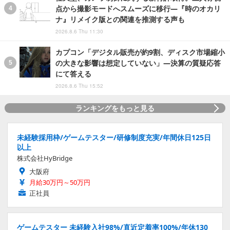
点から撮影モードへスムーズに移行―『時のオカリ
ナ』リメイク版との関連を推測する声も
2026.8.6 Thu 11:30
カプコン「デジタル販売が約9割、ディスク市場縮小
の大きな影響は想定していない」―決算の質疑応答
にて答える
2026.8.6 Thu 15:52
ランキングをもっと見る
未経験採用枠/ゲームテスター/研修制度充実/年間休日125日
以上
株式会社HyBridge
大阪府
月給30万円～50万円
正社員
ゲームテスター 未経験入社98%/直近定着率100%/年休130