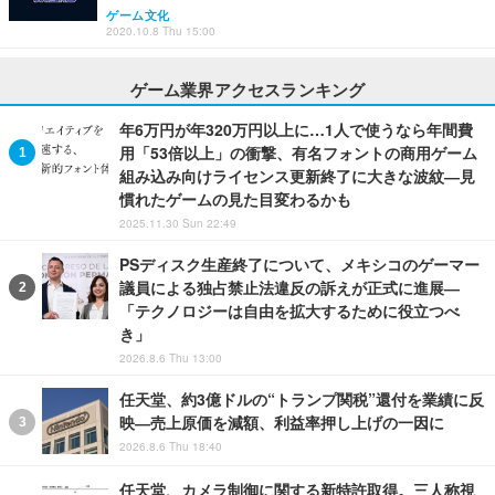
ゲーム文化
2020.10.8 Thu 15:00
ゲーム業界アクセスランキング
年6万円が年320万円以上に…1人で使うなら年間費
用「53倍以上」の衝撃、有名フォントの商用ゲーム
組み込み向けライセンス更新終了に大きな波紋―見
慣れたゲームの見た目変わるかも
2025.11.30 Sun 22:49
PSディスク生産終了について、メキシコのゲーマー
議員による独占禁止法違反の訴えが正式に進展―
「テクノロジーは自由を拡大するために役立つべ
き」
2026.8.6 Thu 13:00
任天堂、約3億ドルの“トランプ関税”還付を業績に反
映―売上原価を減額、利益率押し上げの一因に
2026.8.6 Thu 18:40
任天堂、カメラ制御に関する新特許取得。三人称視