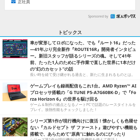
正社員
Sponsored by
トピックス
車が変形してロボになった、でも『ルート16』だった
―41年ぶり完全新作『ROUTE16R』開発者インタビュ
ー。新旧スタッフが語るシリーズの魂。そして41年
前、たった1人のために手作業で直した世界に1本だけ
の“幻のカセット”の話
長い時を経て受け継がれる過去と、新たに生まれるものとは。
ゲームプレイも録画配信もこれ1台。AMD Ryzen™ AI
プロセッサ搭載の「G TUNE P5-A7G60BK-D」で『Fo
rza Horizon 6』の世界を駆け回る
ゲーム＆制作の拠点となるノートPCで話題のレースタイトルを
プレイ。放熱性能もチェックしました！
シリーズ第1作が現行機向けに復活！懐かしくも色褪せ
ない『カルドセプト ザ ファースト』遊びやすい機能も
搭載で、あらためて“原典”に触れるのにぴったり
シリーズ第1作が現行機向けの新機能を備えて復活！