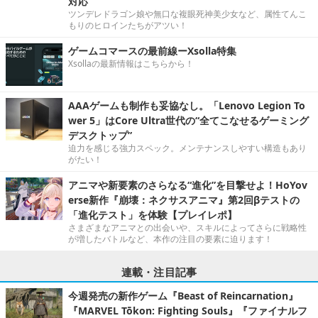
対応
ツンデレドラゴン娘や無口な複眼死神美少女など、属性てんこ
もりのヒロインたちがアツい！
ゲームコマースの最前線ーXsolla特集
Xsollaの最新情報はこちらから！
AAAゲームも制作も妥協なし。「Lenovo Legion To
wer 5」はCore Ultra世代の“全てこなせるゲーミング
デスクトップ”
迫力を感じる強力スペック。メンテナンスしやすい構造もあり
がたい！
アニマや新要素のさらなる“進化”を目撃せよ！HoYov
erse新作『崩壊：ネクサスアニマ』第2回βテストの
「進化テスト」を体験【プレイレポ】
さまざまなアニマとの出会いや、スキルによってさらに戦略性
が増したバトルなど、本作の注目の要素に迫ります！
連載・注目記事
今週発売の新作ゲーム『Beast of Reincarnation』
『MARVEL Tōkon: Fighting Souls』『ファイナルフ