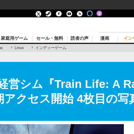
家庭用ゲーム
セール・無料
読者の声
漫画
イン
ac
Linux
インディーゲーム
ム『Train Life: A Ra
r』早期アクセス開始 4枚目の