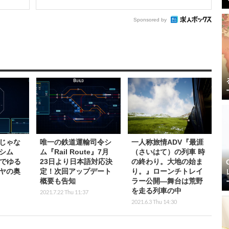
Sponsored by
じゃな
唯一の鉄道運輸司令シ
一人称旅情ADV『最涯
シム
ム『Rail Route』7月
（さいはて）の列車 時
e』でゆる
23日より日本語対応決
の終わり。大地の始ま
ヤの奥
定！次回アップデート
り。』ローンチトレイ
概要も告知
ラー公開―舞台は荒野
を走る列車の中
2021.7.22 Thu 11:37
2021.6.3 Thu 14:30