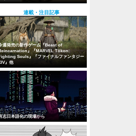
連載・注目記事
今週発売の新作ゲーム『Beast of
Reincarnation』『MARVEL Tōkon:
Fighting Souls』『ファイナルファンタジー
XIV』他
有志日本語化の現場から