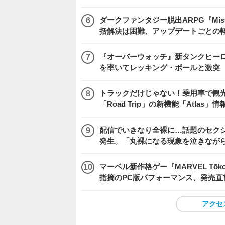
ダークファンタジー脱出ARPG『Mist
括解決は困難、アップデートごとの
『オーバーウォッチ』新タンクヒーロー
を率いてレッキング・ボールと激突
トラックだけじゃない！乗用車で観光地などを
「Road Trip」の新機能「Atlas」
配信でいきなり全裸に…話題のセク
発生。「丸裸になる現象を泣きなが
マーベル新作格ゲー『MARVEL Tōkon
指摘のPC版パフォーマンス、発売直
アクセ