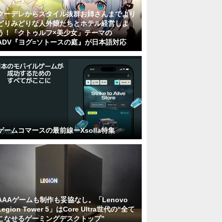
クーデレからスタイル抜群お姉さんまでより
どりみどりな人外娘たちとホテル経営しよ
う！「クトゥルフ×美少女」テーマの
ADV『ヨグ=ソトースの庭』が日本語対応
ゲームコマースの最前線ーXsolla特集
AAAゲームも制作も妥協なし。「Lenovo
Legion Tower 5」はCore Ultra世代の“全て
こなせるゲーミングデスクトップ”