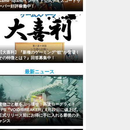
Game*Spark/インサイド公式ディスコードサ
ーバー好評稼働中！
【大喜利】『新種のゲーミング“蚊”が登場！
その特徴とは？』回答募集中！
最新ニュース
建物ごと敵をぶっ壊せ！高速ローグライト
FPS『VOID/BREAKER』8月22日に値上げ。
正式リリース前にお得に手に入れる最後のチ
ャンス