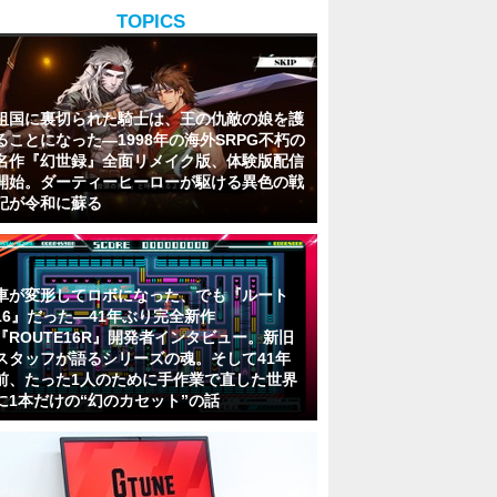
TOPICS
祖国に裏切られた騎士は、王の仇敵の娘を護
ることになった―1998年の海外SRPG不朽の
名作『幻世録』全面リメイク版、体験版配信
開始。ダーティーヒーローが駆ける異色の戦
記が令和に蘇る
車が変形してロボになった、でも『ルート
16』だった―41年ぶり完全新作
『ROUTE16R』開発者インタビュー。新旧
スタッフが語るシリーズの魂。そして41年
前、たった1人のために手作業で直した世界
に1本だけの“幻のカセット”の話