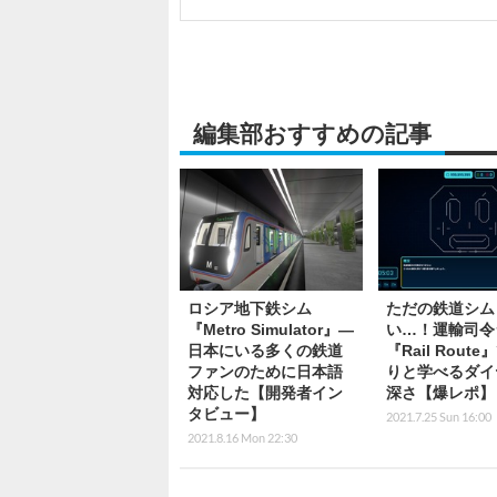
編集部おすすめの記事
ロシア地下鉄シム
ただの鉄道シム
『Metro Simulator』―
い…！運輸司令
日本にいる多くの鉄道
『Rail Rout
ファンのために日本語
りと学べるダイ
対応した【開発者イン
深さ【爆レポ】
タビュー】
2021.7.25 Sun 16:00
2021.8.16 Mon 22:30