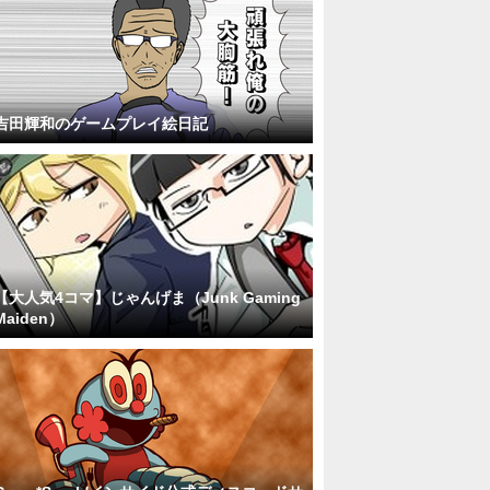
吉田輝和のゲームプレイ絵日記
【大人気4コマ】じゃんげま（Junk Gaming
Maiden）