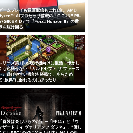
ゲームプレイも録画配信もこれ1台。AMD
Ryzen™ AIプロセッサ搭載の「G TUNE P5-
A7G60BK-D」で『Forza Horizon 6』の世
界を駆け回る
シリーズ第1作が現行機向けに復活！懐かし
くも色褪せない『カルドセプト ザ ファース
ト』遊びやすい機能も搭載で、あらため
て“原典”に触れるのにぴったり
「冒険は楽しいものだ」 ─『FF11』と『ウ
ィザードリィ ヴァリアンツ ダフネ』、"優し
くないRPG"の沼にどっぷり沈んだ4人の話