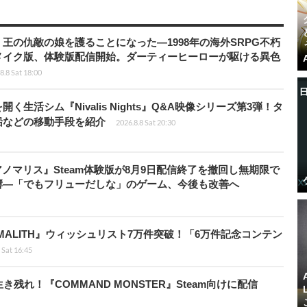
王の仇敵の娘を護ることになった―1998年の海外SRPG不朽
メイク版、体験版配信開始。ダーティーヒーローが駆ける異色
8.8 Sat 18:00
生活シム『Nivalis Nights』Q&A映像シリーズ第3弾！タ
船などの移動手段を紹介
2026.8.8 Sat 20:30
アノマリス』Steam体験版が8月9日配信終了を撤回し無期限で
響―「でもフリューだしな」のゲーム、今後も改善へ
ALITH』ウィッシュリスト7万件突破！「6万件記念コンテン
 Sat 16:45
れ！『COMMAND MONSTER』Steam向けに配信