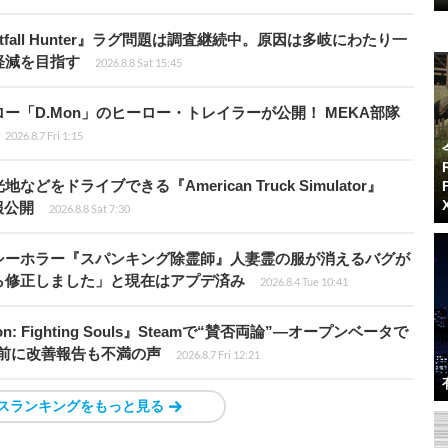
fall Hunter』ラグ問題は調査継続中。原因は多岐にわたり一
軽減を目指す
2026.8.8 Sat 15:45
「D.Mon」のヒーロー・トレイラーが公開！ MEKA部隊
2026.8.7 Fri 1:15
ドライブできる『American Truck Simulator』
情報公開
2026.8.8 Sat 7:30
シーホラー『スパンキング除霊師』人妻霊の服が消えるバグが
ら修正しました」と現在はアプデ済み
2026.8.4 Tue 10:41
: Fighting Souls』Steamで“賛否両論”―オープンベータで
前に改善報告も不満の声
2026.8.7 Fri 12:21
スランキングをもっと見る