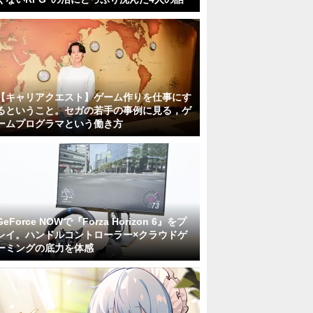
【キャリアクエスト】ゲーム作りを仕事にす
るということ。セガの若手の事例に見る，ゲ
ームプログラマという働き方
GeForce NOWで『Forza Horizon 6』をプ
レイ。ハンドルコントローラー×クラウドゲ
ーミングの底力を体感