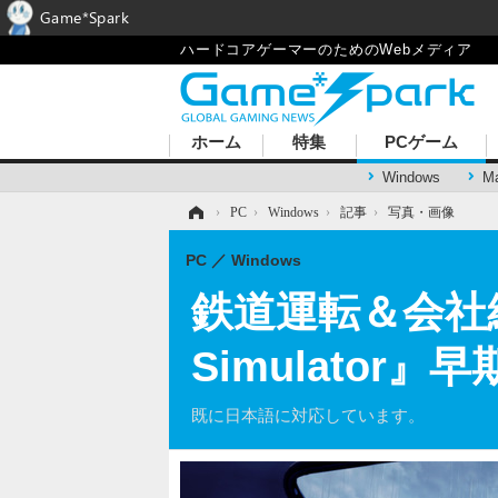
Game*Spark
ハードコアゲーマーのためのWebメディア
ホーム
特集
PCゲーム
Windows
M
ホーム
›
PC
›
Windows
›
記事
›
写真・画像
PC
Windows
鉄道運転＆会社経営シ
Simulato
既に日本語に対応しています。