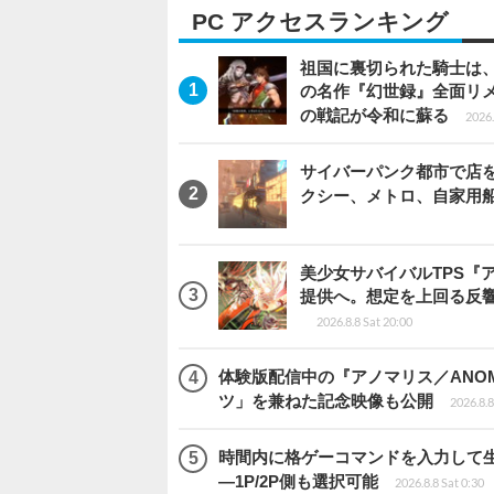
PC アクセスランキング
祖国に裏切られた騎士は、
の名作『幻世録』全面リ
の戦記が令和に蘇る
2026.
サイバーパンク都市で店を開く
クシー、メトロ、自家用
美少女サバイバルTPS『
提供へ。想定を上回る反
2026.8.8 Sat 20:00
体験版配信中の『アノマリス／ANOM
ツ」を兼ねた記念映像も公開
2026.8.8
時間内に格ゲーコマンドを入力して生き残
―1P/2P側も選択可能
2026.8.8 Sat 0:30