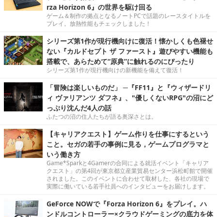
rza Horizon 6』の世界を駆け回る
ゲーム＆制作の拠点となるノートPCで話題のレースタイトルを
プレイ。放熱性能もチェックしました！
シリーズ第1作が現行機向けに復活！懐かしくも色褪せ
ない『カルドセプト ザ ファースト』遊びやすい機能も
搭載で、あらためて“原典”に触れるのにぴったり
シリーズ第1作が現行機向けの新機能を備えて復活！
「冒険は楽しいものだ」 ─『FF11』と『ウィザードリ
ィ ヴァリアンツ ダフネ』、"優しくないRPG"の沼にど
っぷり沈んだ4人の話
ふたつの沼の住人たちが語る奥深さとは。
【キャリアクエスト】ゲーム作りを仕事にするという
こと。セガの若手の事例に見る，ゲームプログラマと
いう働き方
Game*Sparkと4Gamerの合同による就活イベント「キャリア
クエスト」の第4回が東京都立産業貿易センター浜松町館で開催
されました。このイベントに合わせて取材した、各社の現場で
実際に働いている若手社員へのインタビューをお届けします。
GeForce NOWで『Forza Horizon 6』をプレイ。ハ
ンドルコントローラー×クラウドゲーミングの底力を体