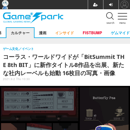
search
menu
料
カルチャー
漫画
インサイド
FISTBUMP
ゲムマイド
ゲーム文化
イベント
コーラス・ワールドワイドが「BitSummit TH
E 8th BIT」に新作タイトル8作品を出展、新た
な社内レーベルも始動 16枚目の写真・画像
2021.9.2 Thu 10:30