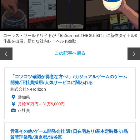
コーラス・ワールドワイドが「BitSummit THE 8th BIT」に新作タイトル8
作品を出展、新たな社内レーベルも始動
この記事へ戻る
「コツコツ確認が得意な方へ!」/カジュアルゲームのゲーム
開発/正社員採用/人気サービスに関われる
株式会社N-Horizon
愛知県
月給30万円～31万9,000円
正社員
営業その他/ゲーム開発会社 週1日在宅あり!基本定時帰り!品
質管理業務/東京都/渋谷区