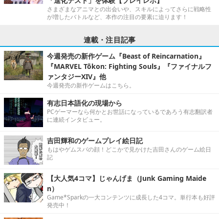
「進化テスト」を体験【プレイレポ】
さまざまなアニマとの出会いや、スキルによってさらに戦略性
が増したバトルなど、本作の注目の要素に迫ります！
連載・注目記事
今週発売の新作ゲーム『Beast of Reincarnation』
『MARVEL Tōkon: Fighting Souls』『ファイナルフ
ァンタジーXIV』他
今週発売の新作ゲームはこちら。
有志日本語化の現場から
PCゲーマーなら何かとお世話になっているであろう有志翻訳者
に連続インタビュー。
吉田輝和のゲームプレイ絵日記
もはやゲムスパの顔！どこかで見かけた吉田さんのゲーム絵日
記
【大人気4コマ】じゃんげま（Junk Gaming Maide
n）
Game*Sparkの一大コンテンツに成長した4コマ。単行本も好評
発売中！