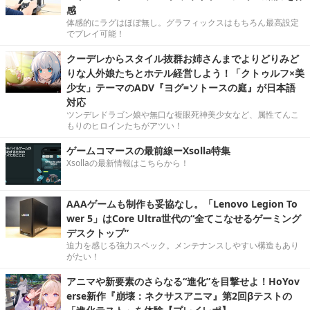
感
体感的にラグはほぼ無し。グラフィックスはもちろん最高設定
でプレイ可能！
クーデレからスタイル抜群お姉さんまでよりどりみど
りな人外娘たちとホテル経営しよう！「クトゥルフ×美
少女」テーマのADV『ヨグ=ソトースの庭』が日本語
対応
ツンデレドラゴン娘や無口な複眼死神美少女など、属性てんこ
もりのヒロインたちがアツい！
ゲームコマースの最前線ーXsolla特集
Xsollaの最新情報はこちらから！
AAAゲームも制作も妥協なし。「Lenovo Legion To
wer 5」はCore Ultra世代の“全てこなせるゲーミング
デスクトップ”
迫力を感じる強力スペック。メンテナンスしやすい構造もあり
がたい！
アニマや新要素のさらなる“進化”を目撃せよ！HoYov
erse新作『崩壊：ネクサスアニマ』第2回βテストの