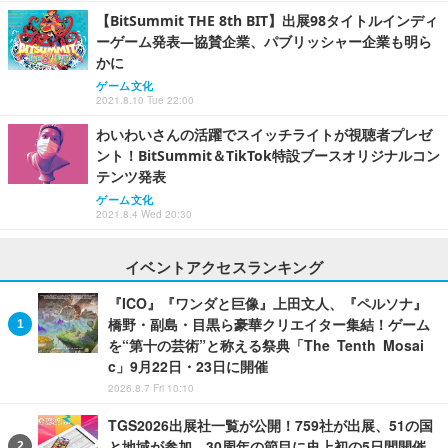
【BitSummit THE 8th BIT】出展98タイトルインディ
ーゲーム発表―協賛企業、パブリッシャー企業も明ら
かに
ゲーム文化
2021.8.10 Tue 22:00
わいわいさんの活躍でスイッチライトが視聴者プレゼ
ント！BitSummit＆TikTok特設ブースオリジナルコン
テンツ発表
ゲーム文化
2021.8.4 Wed 20:30
イベントアクセスランキング
『ICO』『ワンダと巨像』上田文人、『ペルソナ』
橋野・副島・目黒ら豪華クリエイター集結！ゲーム
を“第十の芸術”と称える祭典「The Tenth Mosai
c」9月22日・23日に開催
2026.8.7 Fri 10:10
TGS2026出展社一覧が公開！759社が出展、51の国
と地域が参加―30周年の節目に史上初の5日間開催