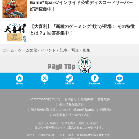
Game*Spark/インサイド公式ディスコードサーバー
好評稼働中！
【大喜利】『新種のゲーミング“蚊”が登場！ その特徴
とは？』回答募集中！
写真・画像
ホーム
›
ゲーム文化
›
イベント
›
記事
›
Home
X
STEAM
Facebook
YouTube
Game*Sparkについて
お問合せ
広告掲載
会社概要
個人情報保護方針
個人情報の取り扱いについて（Game*Spark）
利用規約
特定商取引法に基づく表記
紹介した商品/サービスを購入、契約した場合に、
売上の一部が弊社サイトに還元されることがあります。
当サイトに掲載の記事・見出し・写真・画像の無断転載を禁じます。