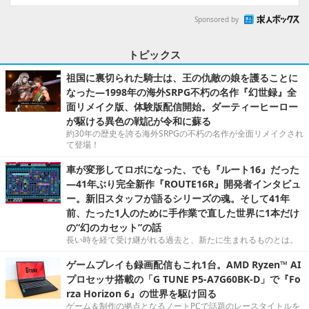
Sponsored by
トピックス
祖国に裏切られた騎士は、王の仇敵の娘を護ることに
なった―1998年の海外SRPG不朽の名作『幻世録』全
面リメイク版、体験版配信開始。ダーティーヒーロー
が駆ける異色の戦記が令和に蘇る
約30年の歴史を誇る海外SRPGの不朽の名作が全面リメイクされ
て登場！
車が変形してロボになった、でも『ルート16』だった
―41年ぶり完全新作『ROUTE16R』開発者インタビュ
ー。新旧スタッフが語るシリーズの魂。そして41年
前、たった1人のために手作業で直した世界に1本だけ
の“幻のカセット”の話
長い時を経て受け継がれる過去と、新たに生まれるものとは。
ゲームプレイも録画配信もこれ1台。AMD Ryzen™ AI
プロセッサ搭載の「G TUNE P5-A7G60BK-D」で『Fo
rza Horizon 6』の世界を駆け回る
ゲーム＆制作の拠点となるノートPCで話題のレースタイトルを