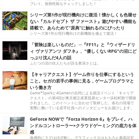
プレイ。放熱性能もチェックしました！
シリーズ第1作が現行機向けに復活！懐かしくも色褪せ
ない『カルドセプト ザ ファースト』遊びやすい機能も
搭載で、あらためて“原典”に触れるのにぴったり
シリーズ第1作が現行機向けの新機能を備えて復活！
「冒険は楽しいものだ」 ─『FF11』と『ウィザードリ
ィ ヴァリアンツ ダフネ』、"優しくないRPG"の沼にど
っぷり沈んだ4人の話
ふたつの沼の住人たちが語る奥深さとは。
【キャリアクエスト】ゲーム作りを仕事にするという
こと。セガの若手の事例に見る，ゲームプログラマと
いう働き方
Game*Sparkと4Gamerの合同による就活イベント「キャリア
クエスト」の第4回が東京都立産業貿易センター浜松町館で開催
されました。このイベントに合わせて取材した、各社の現場で
実際に働いている若手社員へのインタビューをお届けします。
GeForce NOWで『Forza Horizon 6』をプレイ。ハ
ンドルコントローラー×クラウドゲーミングの底力を体
感
体感的にラグはほぼ無し。グラフィックスはもちろん最高設定