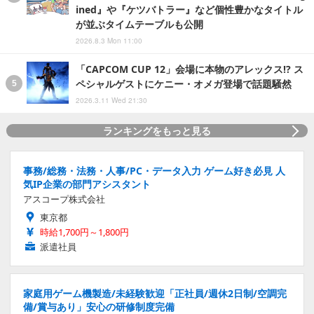
ined』や『ケツバトラー』など個性豊かなタイトル
が並ぶタイムテーブルも公開
2026.8.3 Mon 11:00
「CAPCOM CUP 12」会場に本物のアレックス!? ス
ペシャルゲストにケニー・オメガ登場で話題騒然
2026.3.11 Wed 21:30
ランキングをもっと見る
事務/総務・法務・人事/PC・データ入力 ゲーム好き必見 人
気IP企業の部門アシスタント
アスコープ株式会社
東京都
時給1,700円～1,800円
派遣社員
家庭用ゲーム機製造/未経験歓迎「正社員/週休2日制/空調完
備/賞与あり」安心の研修制度完備