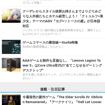
でプレイ可能！
クーデレからスタイル抜群お姉さんまでよりどりみど
りな人外娘たちとホテル経営しよう！「クトゥルフ×美
少女」テーマのADV『ヨグ=ソトースの庭』が日本語
対応
ツンデレドラゴン娘や無口な複眼死神美少女など、属性てんこ
もりのヒロインたちがアツい！
ゲームコマースの最前線ーXsolla特集
Xsollaの最新情報はこちらから！
AAAゲームも制作も妥協なし。「Lenovo Legion To
wer 5」はCore Ultra世代の“全てこなせるゲーミング
デスクトップ”
迫力を感じる強力スペック。メンテナンスしやすい構造もあり
がたい！
連載・注目記事
今週発売の新作ゲーム『The Elder Scrolls IV: Oblivio
n Remastered』『アークナイツ』『Hell Let Loose: