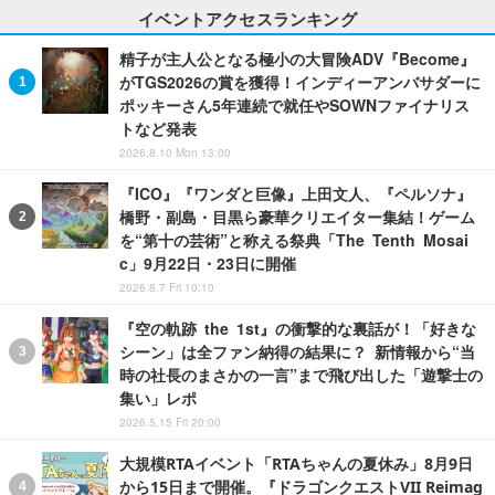
イベントアクセスランキング
精子が主人公となる極小の大冒険ADV『Become』
がTGS2026の賞を獲得！インディーアンバサダーに
ポッキーさん5年連続で就任やSOWNファイナリス
トなど発表
2026.8.10 Mon 13:00
『ICO』『ワンダと巨像』上田文人、『ペルソナ』
橋野・副島・目黒ら豪華クリエイター集結！ゲーム
を“第十の芸術”と称える祭典「The Tenth Mosai
c」9月22日・23日に開催
2026.8.7 Fri 10:10
『空の軌跡 the 1st』の衝撃的な裏話が！「好きな
シーン」は全ファン納得の結果に？ 新情報から“当
時の社長のまさかの一言”まで飛び出した「遊撃士の
集い」レポ
2026.5.15 Fri 20:00
大規模RTAイベント「RTAちゃんの夏休み」8月9日
から15日まで開催。『ドラゴンクエストVII Reimag