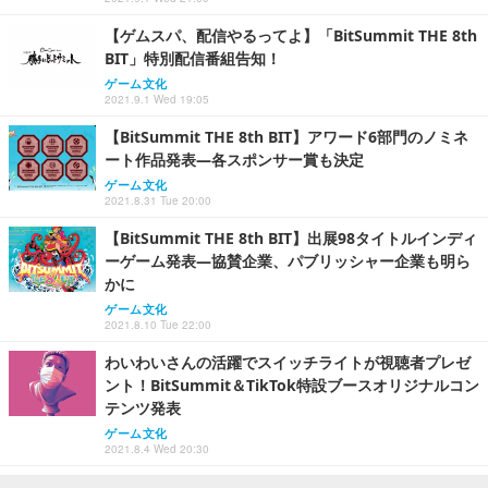
【ゲムスパ、配信やるってよ】「BitSummit THE 8th
BIT」特別配信番組告知！
ゲーム文化
2021.9.1 Wed 19:05
【BitSummit THE 8th BIT】アワード6部門のノミネ
ート作品発表―各スポンサー賞も決定
ゲーム文化
2021.8.31 Tue 20:00
【BitSummit THE 8th BIT】出展98タイトルインディ
ーゲーム発表―協賛企業、パブリッシャー企業も明ら
かに
ゲーム文化
2021.8.10 Tue 22:00
わいわいさんの活躍でスイッチライトが視聴者プレゼ
ント！BitSummit＆TikTok特設ブースオリジナルコン
テンツ発表
ゲーム文化
2021.8.4 Wed 20:30