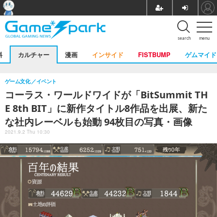
search
menu
料
カルチャー
漫画
インサイド
FISTBUMP
ゲムマイド
ゲーム文化
イベント
コーラス・ワールドワイドが「BitSummit TH
E 8th BIT」に新作タイトル8作品を出展、新た
な社内レーベルも始動 94枚目の写真・画像
2021.9.2 Thu 10:30