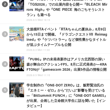
「TGS2026」での出展内容を公開ー『BLEACH Mir
rors High』や『ONE PIECE 海のごちそうレスト
ラン』も遊べる
2026.8.5 Wed 19:15
大規模RTAイベント「RTAちゃんの夏休み」8月9日
から15日まで開催。『ドラゴンクエストVII Reimag
ined』や『ケツバトラー』など個性豊かなタイトル
が並ぶタイムテーブルも公開
2026.8.3 Mon 11:00
『PUBG』IPの未発表新作はアメリカ北西部の深い
森が舞台のアクションFPS。8月に正式発表か―KRA
FTONが「gamescom 2026」出展5作品の情報公開
2026.8.5 Wed 11:15
学生制作の『ONE-DOT ZERO』は、飯野賢治氏の
『エネミー・ゼロ』から“だいぶ”影響を受けている
―「BitSummit PUNCH」に『ONE-DOT GAMES』
が出展、企画した立命館大学生に話を聞いた【イン
タビュー】