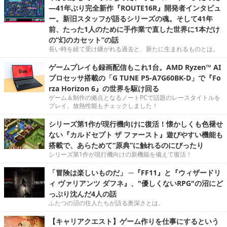
―41年ぶり完全新作『ROUTE16R』開発者インタビュ
ー。新旧スタッフが語るシリーズの魂。そして41年
前、たった1人のために手作業で直した世界に1本だけ
の“幻のカセット”の話
長い時を経て受け継がれる過去と、新たに生まれるものとは。
ゲームプレイも録画配信もこれ1台。AMD Ryzen™ AI
プロセッサ搭載の「G TUNE P5-A7G60BK-D」で『Fo
rza Horizon 6』の世界を駆け回る
ゲーム＆制作の拠点となるノートPCで話題のレースタイトルを
プレイ。放熱性能もチェックしました！
シリーズ第1作が現行機向けに復活！懐かしくも色褪せ
ない『カルドセプト ザ ファースト』遊びやすい機能も
搭載で、あらためて“原典”に触れるのにぴったり
シリーズ第1作が現行機向けの新機能を備えて復活！
「冒険は楽しいものだ」 ─『FF11』と『ウィザードリ
ィ ヴァリアンツ ダフネ』、"優しくないRPG"の沼にど
っぷり沈んだ4人の話
ふたつの沼の住人たちが語る奥深さとは。
【キャリアクエスト】ゲーム作りを仕事にするという