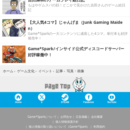
もはやゲムスパの顔！どこかで見かけた吉田さんのゲーム絵日
記
【大人気4コマ】じゃんげま（Junk Gaming Maide
n）
Game*Sparkの一大コンテンツに成長した4コマ。単行本も好評
発売中！
Game*Spark/インサイド公式ディスコードサーバー
好評稼働中！
写真・画像
ホーム
›
ゲーム文化
›
イベント
›
記事
›
Home
X
STEAM
Facebook
YouTube
Game*Sparkについて
お問合せ
広告掲載
会社概要
個人情報保護方針
個人情報の取り扱いについて（Game*Spark）
利用規約