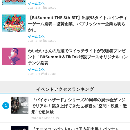
ゲーム文化
2021.8.31 Tue 20:00
【BitSummit THE 8th BIT】出展98タイトルインディ
ーゲーム発表―協賛企業、パブリッシャー企業も明ら
かに
ゲーム文化
2021.8.10 Tue 22:00
わいわいさんの活躍でスイッチライトが視聴者プレゼ
ント！BitSummit＆TikTok特設ブースオリジナルコン
テンツ発表
ゲーム文化
2021.8.4 Wed 20:30
イベントアクセスランキング
『バイオハザード』シリーズ30周年の展示会がマジ
でリアル！築き上げてきた世界観を“空間・映像・造
形”で追体験
2026.8.3 Mon 18:15
『エースコンバット8』は国内初出展！バンナム、