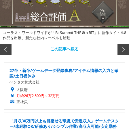
コーラス・ワールドワイドが「BitSummit THE 8th BIT」に新作タイトル8
作品を出展、新たな社内レーベルも始動
この記事へ戻る
27卒・新卒/ゲームデータ登録事務/アイテム情報の入力と確
認/土日祝休み
ベンタス株式会社
大阪府
月給26万2,500円～32万円
正社員
「月収30万円以上も目指せる環境で安定収入」ゲームテスタ
ー/未経験OK/研修あり/シンプル作業/高収入可能/安定勤務