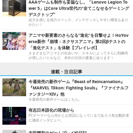
AAAゲームも制作も妥協なし。「Lenovo Legion To
wer 5」はCore Ultra世代の“全てこなせるゲーミング
デスクトップ”
迫力を感じる強力スペック。メンテナンスしやすい構造もあり
がたい！
アニマや新要素のさらなる“進化”を目撃せよ！HoYov
erse新作『崩壊：ネクサスアニマ』第2回βテストの
「進化テスト」を体験【プレイレポ】
さまざまなアニマとの出会いや、スキルによってさらに戦略性
が増したバトルなど、本作の注目の要素に迫ります！
連載・注目記事
今週発売の新作ゲーム『Beast of Reincarnation』
『MARVEL Tōkon: Fighting Souls』『ファイナルフ
ァンタジーXIV』他
今週発売の新作ゲームはこちら。
有志日本語化の現場から
PCゲーマーなら何かとお世話になっているであろう有志翻訳者
に連続インタビュー。
吉田輝和のゲームプレイ絵日記