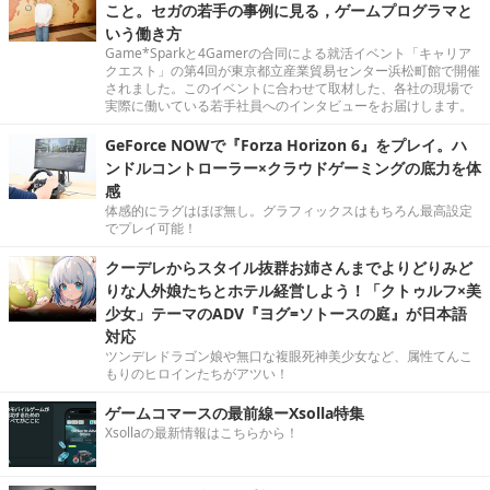
こと。セガの若手の事例に見る，ゲームプログラマと
いう働き方
Game*Sparkと4Gamerの合同による就活イベント「キャリア
クエスト」の第4回が東京都立産業貿易センター浜松町館で開催
されました。このイベントに合わせて取材した、各社の現場で
実際に働いている若手社員へのインタビューをお届けします。
GeForce NOWで『Forza Horizon 6』をプレイ。ハ
ンドルコントローラー×クラウドゲーミングの底力を体
感
体感的にラグはほぼ無し。グラフィックスはもちろん最高設定
でプレイ可能！
クーデレからスタイル抜群お姉さんまでよりどりみど
りな人外娘たちとホテル経営しよう！「クトゥルフ×美
少女」テーマのADV『ヨグ=ソトースの庭』が日本語
対応
ツンデレドラゴン娘や無口な複眼死神美少女など、属性てんこ
もりのヒロインたちがアツい！
ゲームコマースの最前線ーXsolla特集
Xsollaの最新情報はこちらから！