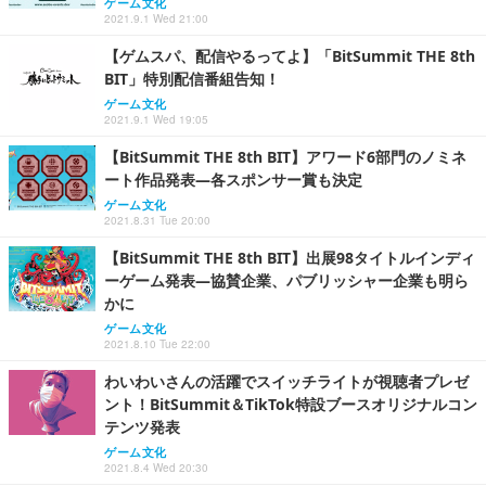
ゲーム文化
2021.9.1 Wed 21:00
【ゲムスパ、配信やるってよ】「BitSummit THE 8th
BIT」特別配信番組告知！
ゲーム文化
2021.9.1 Wed 19:05
【BitSummit THE 8th BIT】アワード6部門のノミネ
ート作品発表―各スポンサー賞も決定
ゲーム文化
2021.8.31 Tue 20:00
【BitSummit THE 8th BIT】出展98タイトルインディ
ーゲーム発表―協賛企業、パブリッシャー企業も明ら
かに
ゲーム文化
2021.8.10 Tue 22:00
わいわいさんの活躍でスイッチライトが視聴者プレゼ
ント！BitSummit＆TikTok特設ブースオリジナルコン
テンツ発表
ゲーム文化
2021.8.4 Wed 20:30