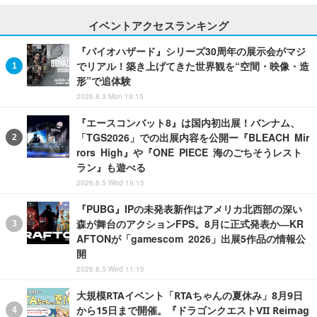
イベントアクセスランキング
『バイオハザード』シリーズ30周年の展示会がマジ
でリアル！築き上げてきた世界観を“空間・映像・造
形”で追体験
2026.8.3 Mon 18:15
『エースコンバット8』は国内初出展！バンナム、
「TGS2026」での出展内容を公開ー『BLEACH Mir
rors High』や『ONE PIECE 海のごちそうレスト
ラン』も遊べる
2026.8.5 Wed 19:15
『PUBG』IPの未発表新作はアメリカ北西部の深い
森が舞台のアクションFPS。8月に正式発表か―KR
AFTONが「gamescom 2026」出展5作品の情報公
開
2026.8.5 Wed 11:15
大規模RTAイベント「RTAちゃんの夏休み」8月9日
から15日まで開催。『ドラゴンクエストVII Reimag