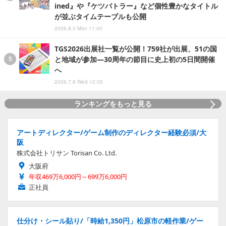
ined』や『ケツバトラー』など個性豊かなタイトル
が並ぶタイムテーブルも公開
2026.8.3 Mon 11:00
TGS2026出展社一覧が公開！759社が出展、51の国
と地域が参加―30周年の節目に史上初の5日間開催
へ
2026.7.8 Wed 12:05
ランキングをもっと見る
アートディレクター/ゲーム制作のディレクター経験必須/大
阪
株式会社トリサン Torisan Co. Ltd.
大阪府
年収469万6,000円～699万6,000円
正社員
仕分け・シール貼り/「時給1,350円」松原市の軽作業/ゲー