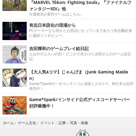
『MARVEL Tōkon: Fighting Souls』『ファイナルフ
ァンタジーXIV』他
今週発売の新作ゲームはこちら。
有志日本語化の現場から
PCゲーマーなら何かとお世話になっているであろう有志翻訳者
に連続インタビュー。
吉田輝和のゲームプレイ絵日記
もはやゲムスパの顔！どこかで見かけた吉田さんのゲーム絵日
記
【大人気4コマ】じゃんげま（Junk Gaming Maide
n）
Game*Sparkの一大コンテンツに成長した4コマ。単行本も好評
発売中！
Game*Spark/インサイド公式ディスコードサーバー
好評稼働中！
写真・画像
ホーム
›
ゲーム文化
›
イベント
›
記事
›