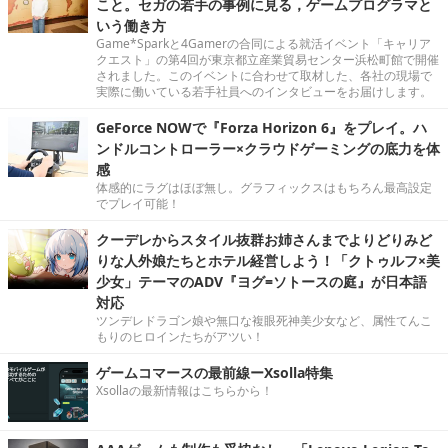
こと。セガの若手の事例に見る，ゲームプログラマと
いう働き方
Game*Sparkと4Gamerの合同による就活イベント「キャリア
クエスト」の第4回が東京都立産業貿易センター浜松町館で開催
されました。このイベントに合わせて取材した、各社の現場で
実際に働いている若手社員へのインタビューをお届けします。
GeForce NOWで『Forza Horizon 6』をプレイ。ハ
ンドルコントローラー×クラウドゲーミングの底力を体
感
体感的にラグはほぼ無し。グラフィックスはもちろん最高設定
でプレイ可能！
クーデレからスタイル抜群お姉さんまでよりどりみど
りな人外娘たちとホテル経営しよう！「クトゥルフ×美
少女」テーマのADV『ヨグ=ソトースの庭』が日本語
対応
ツンデレドラゴン娘や無口な複眼死神美少女など、属性てんこ
もりのヒロインたちがアツい！
ゲームコマースの最前線ーXsolla特集
Xsollaの最新情報はこちらから！