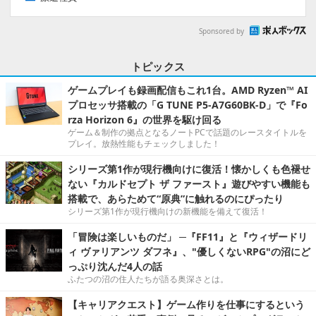
Sponsored by
トピックス
ゲームプレイも録画配信もこれ1台。AMD Ryzen™ AI
プロセッサ搭載の「G TUNE P5-A7G60BK-D」で『Fo
rza Horizon 6』の世界を駆け回る
ゲーム＆制作の拠点となるノートPCで話題のレースタイトルを
プレイ。放熱性能もチェックしました！
シリーズ第1作が現行機向けに復活！懐かしくも色褪せ
ない『カルドセプト ザ ファースト』遊びやすい機能も
搭載で、あらためて“原典”に触れるのにぴったり
シリーズ第1作が現行機向けの新機能を備えて復活！
「冒険は楽しいものだ」 ─『FF11』と『ウィザードリ
ィ ヴァリアンツ ダフネ』、"優しくないRPG"の沼にど
っぷり沈んだ4人の話
ふたつの沼の住人たちが語る奥深さとは。
【キャリアクエスト】ゲーム作りを仕事にするという