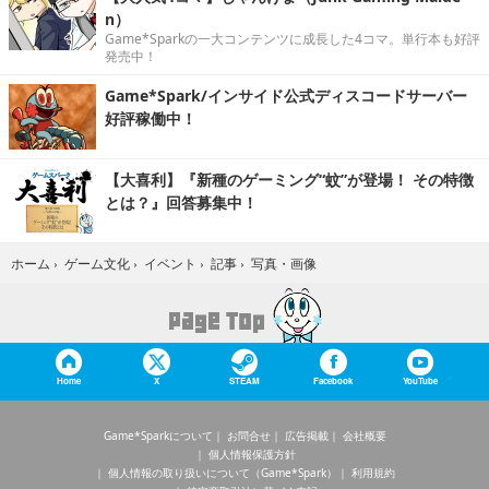
n）
Game*Sparkの一大コンテンツに成長した4コマ。単行本も好評
発売中！
Game*Spark/インサイド公式ディスコードサーバー
好評稼働中！
【大喜利】『新種のゲーミング“蚊”が登場！ その特徴
とは？』回答募集中！
写真・画像
ホーム
›
ゲーム文化
›
イベント
›
記事
›
Home
X
STEAM
Facebook
YouTube
Game*Sparkについて
お問合せ
広告掲載
会社概要
個人情報保護方針
個人情報の取り扱いについて（Game*Spark）
利用規約