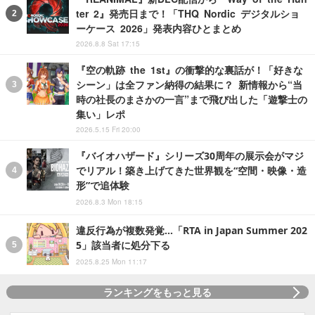
ter 2』発売日まで！「THQ Nordic デジタルショ
ーケース 2026」発表内容ひとまとめ
2026.8.8 Sat 17:15
『空の軌跡 the 1st』の衝撃的な裏話が！「好きな
シーン」は全ファン納得の結果に？ 新情報から“当
時の社長のまさかの一言”まで飛び出した「遊撃士の
集い」レポ
2026.5.15 Fri 20:00
『バイオハザード』シリーズ30周年の展示会がマジ
でリアル！築き上げてきた世界観を“空間・映像・造
形”で追体験
2026.8.3 Mon 18:15
違反行為が複数発覚…「RTA in Japan Summer 202
5」該当者に処分下る
2025.8.25 Mon 11:17
ランキングをもっと見る