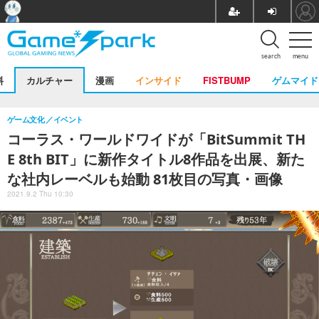
search
menu
料
カルチャー
漫画
インサイド
FISTBUMP
ゲムマイド
ゲーム文化
イベント
コーラス・ワールドワイドが「BitSummit TH
E 8th BIT」に新作タイトル8作品を出展、新た
な社内レーベルも始動 81枚目の写真・画像
2021.9.2 Thu 10:30