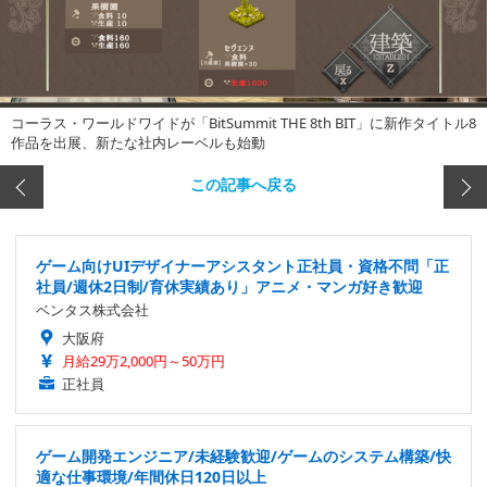
コーラス・ワールドワイドが「BitSummit THE 8th BIT」に新作タイトル8
作品を出展、新たな社内レーベルも始動
この記事へ戻る
ゲーム向けUIデザイナーアシスタント正社員・資格不問「正
社員/週休2日制/育休実績あり」アニメ・マンガ好き歓迎
ベンタス株式会社
大阪府
月給29万2,000円～50万円
正社員
ゲーム開発エンジニア/未経験歓迎/ゲームのシステム構築/快
適な仕事環境/年間休日120日以上