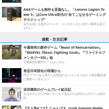
AAAゲームも制作も妥協なし。「Lenovo Legion To
wer 5」はCore Ultra世代の“全てこなせるゲーミング
デスクトップ”
迫力を感じる強力スペック。メンテナンスしやすい構造もあり
がたい！
連載・注目記事
今週発売の新作ゲーム『Beast of Reincarnation』
『MARVEL Tōkon: Fighting Souls』『ファイナルフ
ァンタジーXIV』他
今週発売の新作ゲームはこちら。
有志日本語化の現場から
PCゲーマーなら何かとお世話になっているであろう有志翻訳者
に連続インタビュー。
吉田輝和のゲームプレイ絵日記
もはやゲムスパの顔！どこかで見かけた吉田さんのゲーム絵日
記
【大人気4コマ】じゃんげま（Junk Gaming Maide