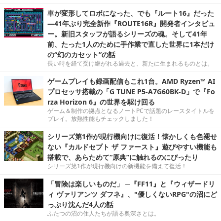
車が変形してロボになった、でも『ルート16』だった
―41年ぶり完全新作『ROUTE16R』開発者インタビュ
ー。新旧スタッフが語るシリーズの魂。そして41年
前、たった1人のために手作業で直した世界に1本だけ
の“幻のカセット”の話
長い時を経て受け継がれる過去と、新たに生まれるものとは。
ゲームプレイも録画配信もこれ1台。AMD Ryzen™ AI
プロセッサ搭載の「G TUNE P5-A7G60BK-D」で『Fo
rza Horizon 6』の世界を駆け回る
ゲーム＆制作の拠点となるノートPCで話題のレースタイトルを
プレイ。放熱性能もチェックしました！
シリーズ第1作が現行機向けに復活！懐かしくも色褪せ
ない『カルドセプト ザ ファースト』遊びやすい機能も
搭載で、あらためて“原典”に触れるのにぴったり
シリーズ第1作が現行機向けの新機能を備えて復活！
「冒険は楽しいものだ」 ─『FF11』と『ウィザードリ
ィ ヴァリアンツ ダフネ』、"優しくないRPG"の沼にど
っぷり沈んだ4人の話
ふたつの沼の住人たちが語る奥深さとは。