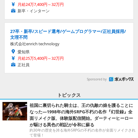
月給24万7,400円～32万円
新卒・インターン
27卒・新卒/スピード選考/ゲームプログラマー/正社員採用/
文理不問
株式会社enrich technology
愛知県
月給25万5,400円～32万円
正社員
Sponsored by
トピックス
祖国に裏切られた騎士は、王の仇敵の娘を護ることに
なった―1998年の海外SRPG不朽の名作『幻世録』全
面リメイク版、体験版配信開始。ダーティーヒーロー
が駆ける異色の戦記が令和に蘇る
約30年の歴史を誇る海外SRPGの不朽の名作が全面リメイクされ
て登場！