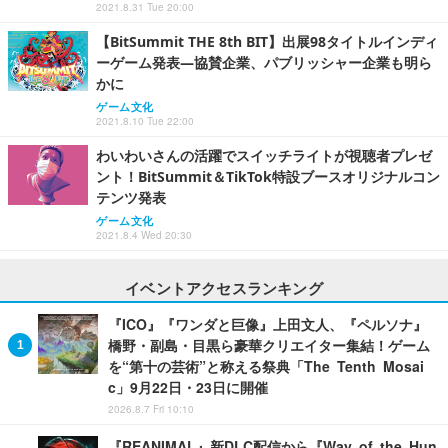
2021.8.31 Tue 20:00
【BitSummit THE 8th BIT】出展98タイトルインディ
ーゲーム発表―協賛企業、パブリッシャー企業も明ら
かに
ゲーム文化
2021.8.10 Tue 22:00
わいわいさんの活躍でスイッチライトが視聴者プレゼ
ント！BitSummit＆TikTok特設ブースオリジナルコン
テンツ発表
ゲーム文化
2021.8.4 Wed 20:30
イベントアクセスランキング
『ICO』『ワンダと巨像』上田文人、『ペルソナ』
橋野・副島・目黒ら豪華クリエイター集結！ゲーム
を“第十の芸術”と称える祭典「The Tenth Mosai
c」9月22日・23日に開催
2026.8.7 Fri 10:10
『REANIMAL』新DLC配信から『Way of the Hun