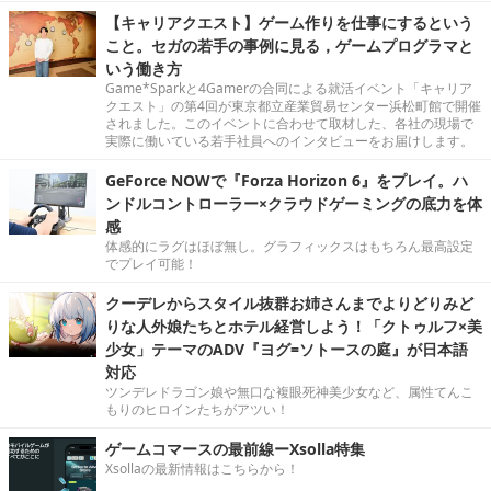
【キャリアクエスト】ゲーム作りを仕事にするという
こと。セガの若手の事例に見る，ゲームプログラマと
いう働き方
Game*Sparkと4Gamerの合同による就活イベント「キャリア
クエスト」の第4回が東京都立産業貿易センター浜松町館で開催
されました。このイベントに合わせて取材した、各社の現場で
実際に働いている若手社員へのインタビューをお届けします。
GeForce NOWで『Forza Horizon 6』をプレイ。ハ
ンドルコントローラー×クラウドゲーミングの底力を体
感
体感的にラグはほぼ無し。グラフィックスはもちろん最高設定
でプレイ可能！
クーデレからスタイル抜群お姉さんまでよりどりみど
りな人外娘たちとホテル経営しよう！「クトゥルフ×美
少女」テーマのADV『ヨグ=ソトースの庭』が日本語
対応
ツンデレドラゴン娘や無口な複眼死神美少女など、属性てんこ
もりのヒロインたちがアツい！
ゲームコマースの最前線ーXsolla特集
Xsollaの最新情報はこちらから！