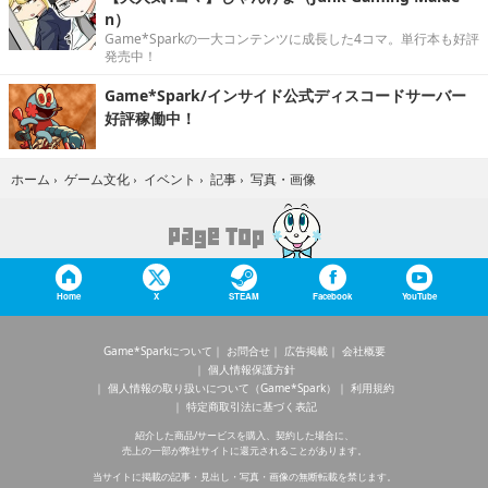
n）
Game*Sparkの一大コンテンツに成長した4コマ。単行本も好評
発売中！
Game*Spark/インサイド公式ディスコードサーバー
好評稼働中！
写真・画像
ホーム
›
ゲーム文化
›
イベント
›
記事
›
Home
X
STEAM
Facebook
YouTube
Game*Sparkについて
お問合せ
広告掲載
会社概要
個人情報保護方針
個人情報の取り扱いについて（Game*Spark）
利用規約
特定商取引法に基づく表記
紹介した商品/サービスを購入、契約した場合に、
売上の一部が弊社サイトに還元されることがあります。
当サイトに掲載の記事・見出し・写真・画像の無断転載を禁じます。