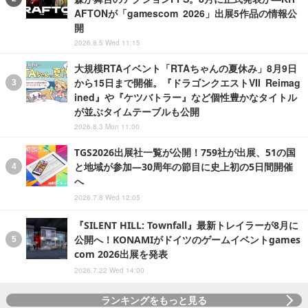
AFTONが「gamescom 2026」出展5作品の情報公
開
2026.8.5 Wed 11:15
大規模RTAイベント「RTAちゃんの夏休み」8月9日
から15日まで開催。『ドラゴンクエストVII Reimag
ined』や『ケツバトラー』など個性豊かなタイトル
が並ぶタイムテーブルも公開
2026.8.3 Mon 11:00
TGS2026出展社一覧が公開！759社が出展、51の国
と地域が参加―30周年の節目に史上初の5日間開催
へ
2026.7.8 Wed 12:05
『SILENT HILL: Townfall』最新トレイラーが8月に
公開へ！KONAMIがドイツのゲームイベントgames
com 2026出展を発表
2026.7.22 Wed 14:00
ランキングをもっと見る