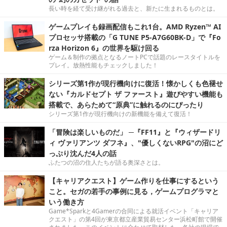
長い時を経て受け継がれる過去と、新たに生まれるものとは。
ゲームプレイも録画配信もこれ1台。AMD Ryzen™ AI
プロセッサ搭載の「G TUNE P5-A7G60BK-D」で『Fo
rza Horizon 6』の世界を駆け回る
ゲーム＆制作の拠点となるノートPCで話題のレースタイトルを
プレイ。放熱性能もチェックしました！
シリーズ第1作が現行機向けに復活！懐かしくも色褪せ
ない『カルドセプト ザ ファースト』遊びやすい機能も
搭載で、あらためて“原典”に触れるのにぴったり
シリーズ第1作が現行機向けの新機能を備えて復活！
「冒険は楽しいものだ」 ─『FF11』と『ウィザードリ
ィ ヴァリアンツ ダフネ』、"優しくないRPG"の沼にど
っぷり沈んだ4人の話
ふたつの沼の住人たちが語る奥深さとは。
【キャリアクエスト】ゲーム作りを仕事にするという
こと。セガの若手の事例に見る，ゲームプログラマと
いう働き方
Game*Sparkと4Gamerの合同による就活イベント「キャリア
クエスト」の第4回が東京都立産業貿易センター浜松町館で開催