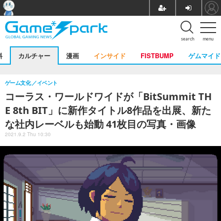
search
menu
料
カルチャー
漫画
インサイド
FISTBUMP
ゲムマイド
ゲーム文化
イベント
コーラス・ワールドワイドが「BitSummit TH
E 8th BIT」に新作タイトル8作品を出展、新た
な社内レーベルも始動 41枚目の写真・画像
2021.9.2 Thu 10:30