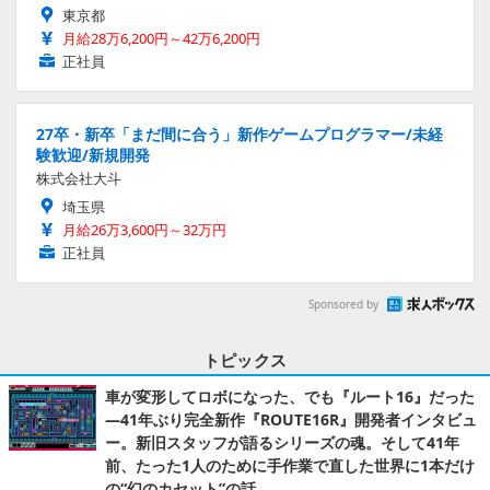
東京都
月給28万6,200円～42万6,200円
正社員
27卒・新卒「まだ間に合う」新作ゲームプログラマー/未経
験歓迎/新規開発
株式会社大斗
埼玉県
月給26万3,600円～32万円
正社員
Sponsored by
トピックス
車が変形してロボになった、でも『ルート16』だった
―41年ぶり完全新作『ROUTE16R』開発者インタビュ
ー。新旧スタッフが語るシリーズの魂。そして41年
前、たった1人のために手作業で直した世界に1本だけ
の“幻のカセット”の話