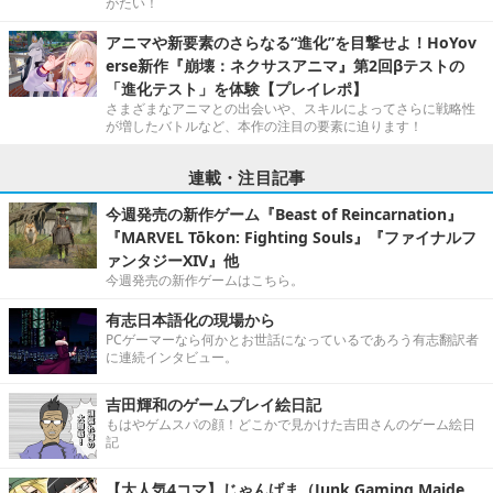
がたい！
アニマや新要素のさらなる“進化”を目撃せよ！HoYov
erse新作『崩壊：ネクサスアニマ』第2回βテストの
「進化テスト」を体験【プレイレポ】
さまざまなアニマとの出会いや、スキルによってさらに戦略性
が増したバトルなど、本作の注目の要素に迫ります！
連載・注目記事
今週発売の新作ゲーム『Beast of Reincarnation』
『MARVEL Tōkon: Fighting Souls』『ファイナルフ
ァンタジーXIV』他
今週発売の新作ゲームはこちら。
有志日本語化の現場から
PCゲーマーなら何かとお世話になっているであろう有志翻訳者
に連続インタビュー。
吉田輝和のゲームプレイ絵日記
もはやゲムスパの顔！どこかで見かけた吉田さんのゲーム絵日
記
【大人気4コマ】じゃんげま（Junk Gaming Maide