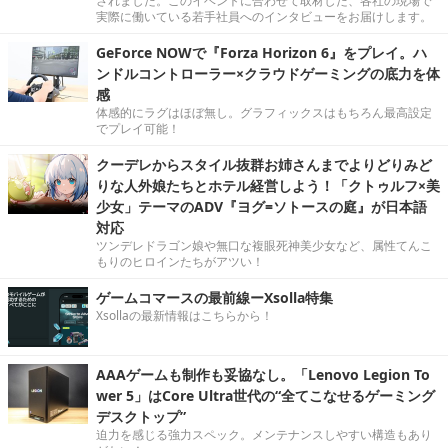
されました。このイベントに合わせて取材した、各社の現場で
実際に働いている若手社員へのインタビューをお届けします。
GeForce NOWで『Forza Horizon 6』をプレイ。ハ
ンドルコントローラー×クラウドゲーミングの底力を体
感
体感的にラグはほぼ無し。グラフィックスはもちろん最高設定
でプレイ可能！
クーデレからスタイル抜群お姉さんまでよりどりみど
りな人外娘たちとホテル経営しよう！「クトゥルフ×美
少女」テーマのADV『ヨグ=ソトースの庭』が日本語
対応
ツンデレドラゴン娘や無口な複眼死神美少女など、属性てんこ
もりのヒロインたちがアツい！
ゲームコマースの最前線ーXsolla特集
Xsollaの最新情報はこちらから！
AAAゲームも制作も妥協なし。「Lenovo Legion To
wer 5」はCore Ultra世代の“全てこなせるゲーミング
デスクトップ”
迫力を感じる強力スペック。メンテナンスしやすい構造もあり