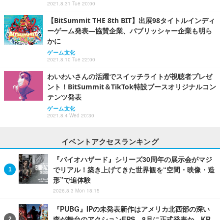
2021.8.31 Tue 20:00
【BitSummit THE 8th BIT】出展98タイトルインディ
ーゲーム発表―協賛企業、パブリッシャー企業も明ら
かに
ゲーム文化
2021.8.10 Tue 22:00
わいわいさんの活躍でスイッチライトが視聴者プレゼ
ント！BitSummit＆TikTok特設ブースオリジナルコン
テンツ発表
ゲーム文化
2021.8.4 Wed 20:30
イベントアクセスランキング
『バイオハザード』シリーズ30周年の展示会がマジ
でリアル！築き上げてきた世界観を“空間・映像・造
形”で追体験
2026.8.3 Mon 18:15
『PUBG』IPの未発表新作はアメリカ北西部の深い
森が舞台のアクションFPS。8月に正式発表か―KR