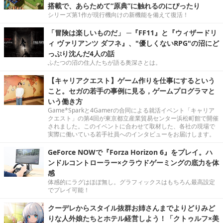
搭載で、あらためて“原典”に触れるのにぴったり
シリーズ第1作が現行機向けの新機能を備えて復活！
「冒険は楽しいものだ」 ─『FF11』と『ウィザードリ
ィ ヴァリアンツ ダフネ』、"優しくないRPG"の沼にど
っぷり沈んだ4人の話
ふたつの沼の住人たちが語る奥深さとは。
【キャリアクエスト】ゲーム作りを仕事にするという
こと。セガの若手の事例に見る，ゲームプログラマと
いう働き方
Game*Sparkと4Gamerの合同による就活イベント「キャリア
クエスト」の第4回が東京都立産業貿易センター浜松町館で開催
されました。このイベントに合わせて取材した、各社の現場で
実際に働いている若手社員へのインタビューをお届けします。
GeForce NOWで『Forza Horizon 6』をプレイ。ハ
ンドルコントローラー×クラウドゲーミングの底力を体
感
体感的にラグはほぼ無し。グラフィックスはもちろん最高設定
でプレイ可能！
クーデレからスタイル抜群お姉さんまでよりどりみど
りな人外娘たちとホテル経営しよう！「クトゥルフ×美