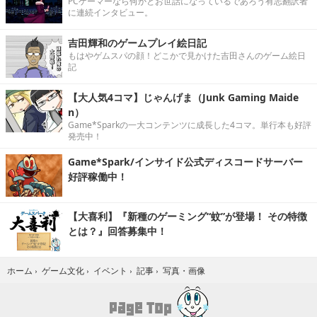
PCゲーマーなら何かとお世話になっているであろう有志翻訳者
に連続インタビュー。
吉田輝和のゲームプレイ絵日記
もはやゲムスパの顔！どこかで見かけた吉田さんのゲーム絵日
記
【大人気4コマ】じゃんげま（Junk Gaming Maide
n）
Game*Sparkの一大コンテンツに成長した4コマ。単行本も好評
発売中！
Game*Spark/インサイド公式ディスコードサーバー
好評稼働中！
【大喜利】『新種のゲーミング“蚊”が登場！ その特徴
とは？』回答募集中！
写真・画像
ホーム
›
ゲーム文化
›
イベント
›
記事
›