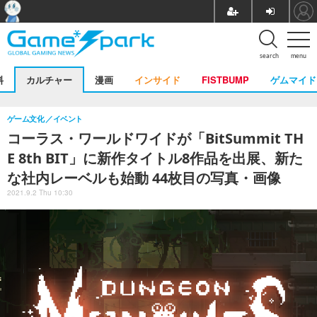
search
menu
料
カルチャー
漫画
インサイド
FISTBUMP
ゲムマイド
ゲーム文化
イベント
コーラス・ワールドワイドが「BitSummit TH
E 8th BIT」に新作タイトル8作品を出展、新た
な社内レーベルも始動 44枚目の写真・画像
2021.9.2 Thu 10:30