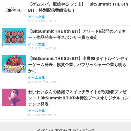
【ゲムスパ、配信やるってよ】「BitSummit THE 8th
BIT」特別配信番組告知！
ゲーム文化
2021.9.1 Wed 19:05
【BitSummit THE 8th BIT】アワード6部門のノミネ
ート作品発表―各スポンサー賞も決定
ゲーム文化
2021.8.31 Tue 20:00
【BitSummit THE 8th BIT】出展98タイトルインディ
ーゲーム発表―協賛企業、パブリッシャー企業も明ら
かに
ゲーム文化
2021.8.10 Tue 22:00
わいわいさんの活躍でスイッチライトが視聴者プレゼ
ント！BitSummit＆TikTok特設ブースオリジナルコン
テンツ発表
ゲーム文化
2021.8.4 Wed 20:30
イベントアクセスランキング