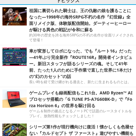
トピックス
祖国に裏切られた騎士は、王の仇敵の娘を護ることに
なった―1998年の海外SRPG不朽の名作『幻世録』全
面リメイク版、体験版配信開始。ダーティーヒーロー
が駆ける異色の戦記が令和に蘇る
約30年の歴史を誇る海外SRPGの不朽の名作が全面リメイクされ
て登場！
車が変形してロボになった、でも『ルート16』だった
―41年ぶり完全新作『ROUTE16R』開発者インタビュ
ー。新旧スタッフが語るシリーズの魂。そして41年
前、たった1人のために手作業で直した世界に1本だけ
の“幻のカセット”の話
長い時を経て受け継がれる過去と、新たに生まれるものとは。
ゲームプレイも録画配信もこれ1台。AMD Ryzen™ AI
プロセッサ搭載の「G TUNE P5-A7G60BK-D」で『Fo
rza Horizon 6』の世界を駆け回る
ゲーム＆制作の拠点となるノートPCで話題のレースタイトルを
プレイ。放熱性能もチェックしました！
シリーズ第1作が現行機向けに復活！懐かしくも色褪せ
ない『カルドセプト ザ ファースト』遊びやすい機能も