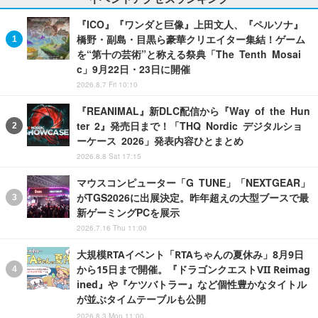
『ICO』『ワンダと巨像』上田文人、『ペルソナ』
橋野・副島・目黒ら豪華クリエイター集結！ゲーム
を“第十の芸術”と称える祭典「The Tenth Mosai
c」9月22日・23日に開催
2026.8.7 Fri 10:10
『REANIMAL』新DLC配信から『Way of the Hun
ter 2』発売日まで！「THQ Nordic デジタルショ
ーケース 2026」発表内容ひとまとめ
2026.8.8 Sat 17:15
マウスコンピューター「G TUNE」「NEXTGEAR」
がTGS2026に出展決定。昨年超えの大型ブースで最
新ゲーミングPCを展示
2026.7.16 Thu 11:00
大規模RTAイベント「RTAちゃんの夏休み」8月9日
から15日まで開催。『ドラゴンクエストVII Reimag
ined』や『ケツバトラー』など個性豊かなタイトル
が並ぶタイムテーブルも公開
2026.8.3 Mon 11:00