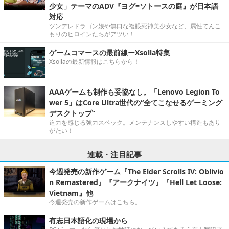
少女」テーマのADV『ヨグ=ソトースの庭』が日本語
対応
ツンデレドラゴン娘や無口な複眼死神美少女など、属性てんこ
もりのヒロインたちがアツい！
ゲームコマースの最前線ーXsolla特集
Xsollaの最新情報はこちらから！
AAAゲームも制作も妥協なし。「Lenovo Legion To
wer 5」はCore Ultra世代の“全てこなせるゲーミング
デスクトップ”
迫力を感じる強力スペック。メンテナンスしやすい構造もあり
がたい！
連載・注目記事
今週発売の新作ゲーム『The Elder Scrolls IV: Oblivio
n Remastered』『アークナイツ』『Hell Let Loose:
Vietnam』他
今週発売の新作ゲームはこちら。
有志日本語化の現場から