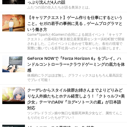
っぷり沈んだ4人の話
ふたつの沼の住人たちが語る奥深さとは。
【キャリアクエスト】ゲーム作りを仕事にするという
こと。セガの若手の事例に見る，ゲームプログラマと
いう働き方
Game*Sparkと4Gamerの合同による就活イベント「キャリア
クエスト」の第4回が東京都立産業貿易センター浜松町館で開催
されました。このイベントに合わせて取材した、各社の現場で
実際に働いている若手社員へのインタビューをお届けします。
GeForce NOWで『Forza Horizon 6』をプレイ。ハ
ンドルコントローラー×クラウドゲーミングの底力を体
感
体感的にラグはほぼ無し。グラフィックスはもちろん最高設定
でプレイ可能！
クーデレからスタイル抜群お姉さんまでよりどりみど
りな人外娘たちとホテル経営しよう！「クトゥルフ×美
少女」テーマのADV『ヨグ=ソトースの庭』が日本語
対応
ツンデレドラゴン娘や無口な複眼死神美少女など、属性てんこ
もりのヒロインたちがアツい！