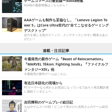
ゲームコマースの最前線ーXsolla特集
Xsollaの最新情報はこちらから！
AAAゲームも制作も妥協なし。「Lenovo Legion To
wer 5」はCore Ultra世代の“全てこなせるゲーミング
デスクトップ”
迫力を感じる強力スペック。メンテナンスしやすい構造もあり
がたい！
連載・注目記事
今週発売の新作ゲーム『Beast of Reincarnation』
『MARVEL Tōkon: Fighting Souls』『ファイナルフ
ァンタジーXIV』他
今週発売の新作ゲームはこちら。
有志日本語化の現場から
PCゲーマーなら何かとお世話になっているであろう有志翻訳者
に連続インタビュー。
吉田輝和のゲームプレイ絵日記
もはやゲムスパの顔！どこかで見かけた吉田さんのゲーム絵日
記