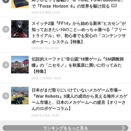
で『Forza Horizon 6』の世界を駆け回る
PR
2026.8.5 Wed 12:00
スイッチ2版『FF14』から始める新米“ヒカセン”が
知っておきたい10のこと―めっちゃ遊べる「フリー
トライアル」や、初心者でも安心の「コンテンツサ
ポーター」システム【特集】
2026.8.4 Tue 22:20
伝説的スーファミ“非公認”18禁ゲーム『SM調教師
瞳』の「ニセモノ」を秋葉原に買いに行ってみた
【特集】
2026.1.12 Mon 19:00
日本がまだ取りにいけていないメカゲーム市場―
『War Robots』3億人の成功から見える海外メカゲ
ーム市場と、日本のメカゲームへの提言【オリーさ
んのロボゲーコラム】
2026.8.2 Sun 18:45
ランキングをもっと見る