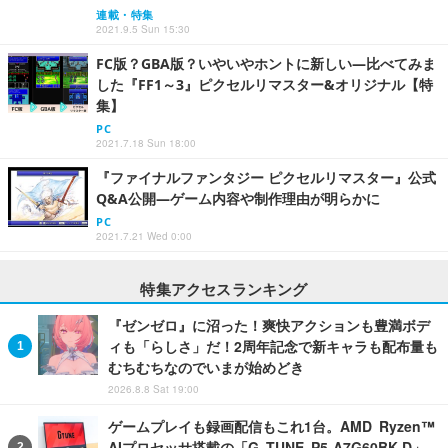
連載・特集
2021.9.5 Sun 15:30
FC版？GBA版？いやいやホントに新しい―比べてみま
した『FF1～3』ピクセルリマスター&オリジナル【特
集】
PC
2021.7.18 Sun 18:00
『ファイナルファンタジー ピクセルリマスター』公式
Q&A公開―ゲーム内容や制作理由が明らかに
PC
2021.7.21 Wed 0:00
特集アクセスランキング
『ゼンゼロ』に沼った！爽快アクションも豊満ボデ
ィも「らしさ」だ！2周年記念で新キャラも配布量も
むちむちなのでいまが始めどき
2026.8.8 Sat 19:00
ゲームプレイも録画配信もこれ1台。AMD Ryzen™
AIプロセッサ搭載の「G TUNE P5-A7G60BK-D」