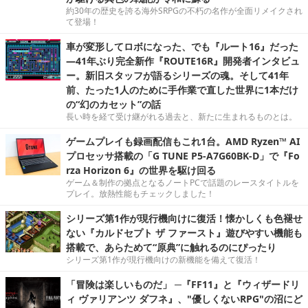
約30年の歴史を誇る海外SRPGの不朽の名作が全面リメイクされ
て登場！
車が変形してロボになった、でも『ルート16』だった
―41年ぶり完全新作『ROUTE16R』開発者インタビュ
ー。新旧スタッフが語るシリーズの魂。そして41年
前、たった1人のために手作業で直した世界に1本だけ
の“幻のカセット”の話
長い時を経て受け継がれる過去と、新たに生まれるものとは。
ゲームプレイも録画配信もこれ1台。AMD Ryzen™ AI
プロセッサ搭載の「G TUNE P5-A7G60BK-D」で『Fo
rza Horizon 6』の世界を駆け回る
ゲーム＆制作の拠点となるノートPCで話題のレースタイトルを
プレイ。放熱性能もチェックしました！
シリーズ第1作が現行機向けに復活！懐かしくも色褪せ
ない『カルドセプト ザ ファースト』遊びやすい機能も
搭載で、あらためて“原典”に触れるのにぴったり
シリーズ第1作が現行機向けの新機能を備えて復活！
「冒険は楽しいものだ」 ─『FF11』と『ウィザードリ
ィ ヴァリアンツ ダフネ』、"優しくないRPG"の沼にど