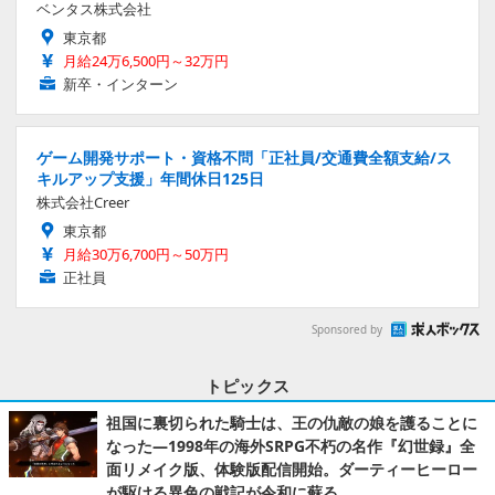
ベンタス株式会社
東京都
月給24万6,500円～32万円
新卒・インターン
ゲーム開発サポート・資格不問「正社員/交通費全額支給/ス
キルアップ支援」年間休日125日
株式会社Creer
東京都
月給30万6,700円～50万円
正社員
Sponsored by
トピックス
祖国に裏切られた騎士は、王の仇敵の娘を護ることに
なった―1998年の海外SRPG不朽の名作『幻世録』全
面リメイク版、体験版配信開始。ダーティーヒーロー
が駆ける異色の戦記が令和に蘇る