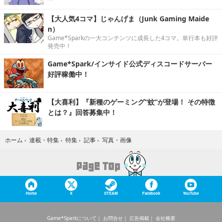
【大人気4コマ】じゃんげま（Junk Gaming Maide
n）
Game*Sparkの一大コンテンツに成長した4コマ。単行本も好評
発売中！
Game*Spark/インサイド公式ディスコードサーバー
好評稼働中！
【大喜利】『新種のゲーミング“蚊”が登場！ その特徴
とは？』回答募集中！
写真・画像
ホーム
›
連載・特集
›
特集
›
記事
›
Home
X
STEAM
Facebook
YouTube
Game*Sparkについて
お問合せ
広告掲載
会社概要