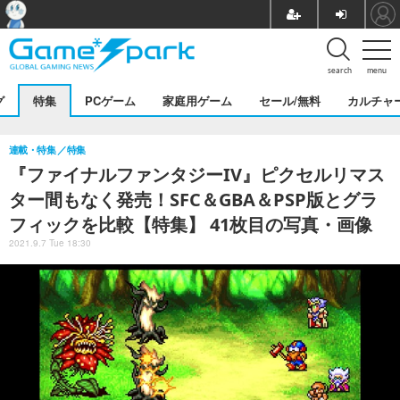
search
menu
グ
特集
PCゲーム
家庭用ゲーム
セール/無料
カルチャ
連載・特集
特集
『ファイナルファンタジーIV』ピクセルリマス
ター間もなく発売！SFC＆GBA＆PSP版とグラ
フィックを比較【特集】 41枚目の写真・画像
2021.9.7 Tue 18:30