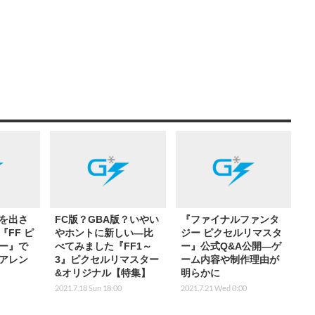
を出さ
FC版？GBA版？いやい
『ファイナルファンタ
FF ピ
やホントに新しい―比
ジー ピクセルリマスタ
ー』で
べてみました『FF1～
ー』公式Q&A公開―ゲ
アレン
3』ピクセルリマスター
ーム内容や制作理由が
&オリジナル【特集】
明らかに
】
2021.7.18 Sun 18:00
2021.7.21 Wed 0:00