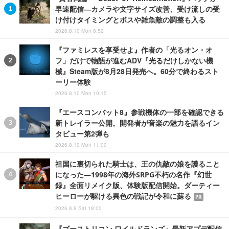
早速配信―カメラや文字サイズ改善、受け流しの受
け付けタイミングとボスや雑魚敵の調整も入る
2026.8.10 Mon 8:52
『ファミレスを享受せよ』作者の「光るオン・オ
フ」だけで物語が進むADV『光るだけしかない機
械』Steam版が8月28日発売へ。60分で終わるスト
ーリー体験
2026.8.10 Mon 10:15
『エースコンバット8』参戦機体の一部を確認できる
新トレイラー公開。開発者が音楽の魅力を語るイン
タビュー第2弾も
2026.8.10 Mon 11:00
祖国に裏切られた騎士は、王の仇敵の娘を護ること
になった―1998年の海外SRPG不朽の名作『幻世
録』全面リメイク版、体験版配信開始。ダーティー
ヒーローが駆ける異色の戦記が令和に蘇る
PR
2026.8.8 Sat 18:00
『ゴーストリコン ワイルドランズ』最新アプデ配信