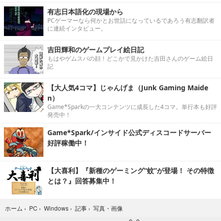
有志日本語化の現場から
PCゲーマーなら何かとお世話になっているであろう有志翻訳者
に連続インタビュー。
吉田輝和のゲームプレイ絵日記
もはやゲムスパの顔！どこかで見かけた吉田さんのゲーム絵日
記
【大人気4コマ】じゃんげま（Junk Gaming Maide
n）
Game*Sparkの一大コンテンツに成長した4コマ。単行本も好評
発売中！
Game*Spark/インサイド公式ディスコードサーバー
好評稼働中！
【大喜利】『新種のゲーミング“蚊”が登場！ その特徴
とは？』回答募集中！
写真・画像
ホーム
›
PC
›
Windows
›
記事
›