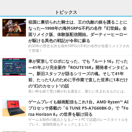
トピックス
祖国に裏切られた騎士は、王の仇敵の娘を護ることに
なった―1998年の海外SRPG不朽の名作『幻世録』全
面リメイク版、体験版配信開始。ダーティーヒーロー
が駆ける異色の戦記が令和に蘇る
約30年の歴史を誇る海外SRPGの不朽の名作が全面リメイクされ
て登場！
車が変形してロボになった、でも『ルート16』だった
―41年ぶり完全新作『ROUTE16R』開発者インタビュ
ー。新旧スタッフが語るシリーズの魂。そして41年
前、たった1人のために手作業で直した世界に1本だけ
の“幻のカセット”の話
長い時を経て受け継がれる過去と、新たに生まれるものとは。
ゲームプレイも録画配信もこれ1台。AMD Ryzen™ AI
プロセッサ搭載の「G TUNE P5-A7G60BK-D」で『Fo
rza Horizon 6』の世界を駆け回る
ゲーム＆制作の拠点となるノートPCで話題のレースタイトルを
プレイ。放熱性能もチェックしました！