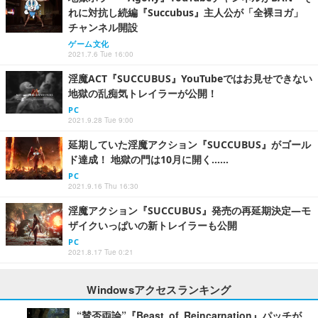
れに対抗し続編『Succubus』主人公が「全裸ヨガ」
チャンネル開設
ゲーム文化
2021.7.6 Tue 16:00
淫魔ACT『SUCCUBUS』YouTubeではお見せできない
地獄の乱痴気トレイラーが公開！
PC
2021.9.28 Tue 9:00
延期していた淫魔アクション『SUCCUBUS』がゴール
ド達成！ 地獄の門は10月に開く……
PC
2021.9.16 Thu 16:30
淫魔アクション『SUCCUBUS』発売の再延期決定―モ
ザイクいっぱいの新トレイラーも公開
PC
2021.8.17 Tue 0:21
Windowsアクセスランキング
“賛否両論”『Beast of Reincarnation』パッチが