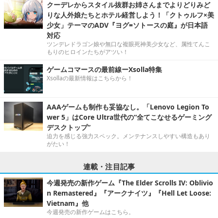
クーデレからスタイル抜群お姉さんまでよりどりみど
りな人外娘たちとホテル経営しよう！「クトゥルフ×美
少女」テーマのADV『ヨグ=ソトースの庭』が日本語
対応
ツンデレドラゴン娘や無口な複眼死神美少女など、属性てんこ
もりのヒロインたちがアツい！
ゲームコマースの最前線ーXsolla特集
Xsollaの最新情報はこちらから！
AAAゲームも制作も妥協なし。「Lenovo Legion To
wer 5」はCore Ultra世代の“全てこなせるゲーミング
デスクトップ”
迫力を感じる強力スペック。メンテナンスしやすい構造もあり
がたい！
連載・注目記事
今週発売の新作ゲーム『The Elder Scrolls IV: Oblivio
n Remastered』『アークナイツ』『Hell Let Loose:
Vietnam』他
今週発売の新作ゲームはこちら。