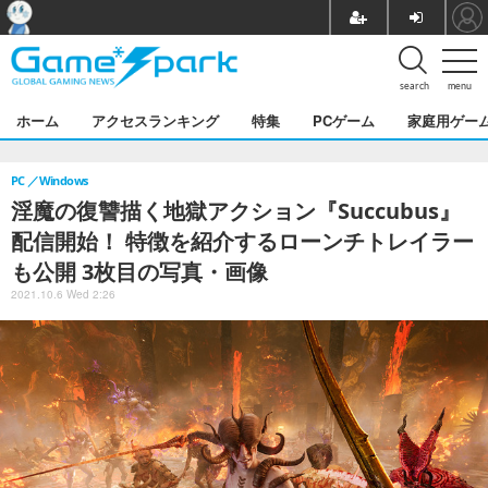
search
menu
ホーム
アクセスランキング
特集
PCゲーム
家庭用ゲー
PC
Windows
淫魔の復讐描く地獄アクション『Succubus』
配信開始！ 特徴を紹介するローンチトレイラー
も公開 3枚目の写真・画像
2021.10.6 Wed 2:26