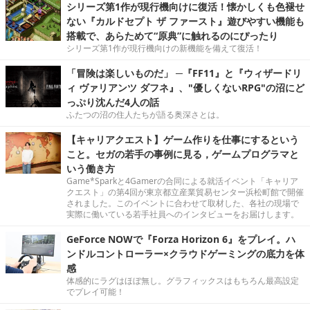
シリーズ第1作が現行機向けに復活！懐かしくも色褪せ
ない『カルドセプト ザ ファースト』遊びやすい機能も
搭載で、あらためて“原典”に触れるのにぴったり
シリーズ第1作が現行機向けの新機能を備えて復活！
「冒険は楽しいものだ」 ─『FF11』と『ウィザードリ
ィ ヴァリアンツ ダフネ』、"優しくないRPG"の沼にど
っぷり沈んだ4人の話
ふたつの沼の住人たちが語る奥深さとは。
【キャリアクエスト】ゲーム作りを仕事にするという
こと。セガの若手の事例に見る，ゲームプログラマと
いう働き方
Game*Sparkと4Gamerの合同による就活イベント「キャリア
クエスト」の第4回が東京都立産業貿易センター浜松町館で開催
されました。このイベントに合わせて取材した、各社の現場で
実際に働いている若手社員へのインタビューをお届けします。
GeForce NOWで『Forza Horizon 6』をプレイ。ハ
ンドルコントローラー×クラウドゲーミングの底力を体
感
体感的にラグはほぼ無し。グラフィックスはもちろん最高設定
でプレイ可能！