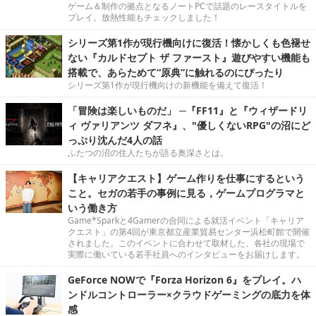
ゲーム＆制作の拠点となるノートPCで話題のレースタイトルを
プレイ。放熱性能もチェックしました！
シリーズ第1作が現行機向けに復活！懐かしくも色褪せ
ない『カルドセプト ザ ファースト』遊びやすい機能も
搭載で、あらためて“原典”に触れるのにぴったり
シリーズ第1作が現行機向けの新機能を備えて復活！
「冒険は楽しいものだ」 ─『FF11』と『ウィザードリ
ィ ヴァリアンツ ダフネ』、"優しくないRPG"の沼にど
っぷり沈んだ4人の話
ふたつの沼の住人たちが語る奥深さとは。
【キャリアクエスト】ゲーム作りを仕事にするという
こと。セガの若手の事例に見る，ゲームプログラマと
いう働き方
Game*Sparkと4Gamerの合同による就活イベント「キャリア
クエスト」の第4回が東京都立産業貿易センター浜松町館で開催
されました。このイベントに合わせて取材した、各社の現場で
実際に働いている若手社員へのインタビューをお届けします。
GeForce NOWで『Forza Horizon 6』をプレイ。ハ
ンドルコントローラー×クラウドゲーミングの底力を体
感