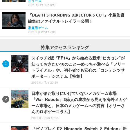
ニュース
2021.12.21 Tue 0:10
『DEATH STRANDING DIRECTOR'S CUT』小島監督
編集のファイナルトレイラー公開！
家庭用ゲーム
2021.9.8 Wed 17:00
特集アクセスランキング
スイッチ2版『FF14』から始める新米“ヒカセン”が
知っておきたい10のこと―めっちゃ遊べる「フリー
トライアル」や、初心者でも安心の「コンテンツサ
ポーター」システム【特集】
2026.8.4 Tue 22:20
日本がまだ取りにいけていないメカゲーム市場―
『War Robots』3億人の成功から見える海外メカゲ
ーム市場と、日本のメカゲームへの提言【オリーさ
んのロボゲーコラム】
2026.8.2 Sun 18:45
『ゼノブレイド2 Nintendo Switch 2 Edition』新