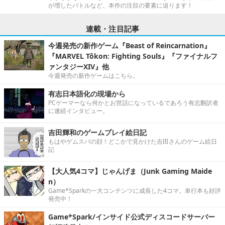
が増したバトルなど、本作の注目の要素に迫ります！
連載・注目記事
今週発売の新作ゲーム『Beast of Reincarnation』
『MARVEL Tōkon: Fighting Souls』『ファイナルフ
ァンタジーXIV』他
今週発売の新作ゲームはこちら。
有志日本語化の現場から
PCゲーマーなら何かとお世話になっているであろう有志翻訳者
に連続インタビュー。
吉田輝和のゲームプレイ絵日記
もはやゲムスパの顔！どこかで見かけた吉田さんのゲーム絵日
記
【大人気4コマ】じゃんげま（Junk Gaming Maide
n）
Game*Sparkの一大コンテンツに成長した4コマ。単行本も好評
発売中！
Game*Spark/インサイド公式ディスコードサーバー