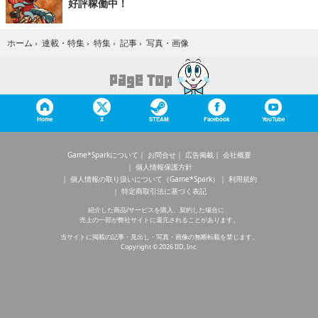
好評稼働中！
写真・画像
ホーム
›
連載・特集
›
特集
›
記事
›
Home
X
STEAM
Facebook
YouTube
Game*Sparkについて
お問合せ
広告掲載
会社概要
個人情報保護方針
個人情報の取り扱いについて（Game*Spark）
利用規約
特定商取引法に基づく表記
紹介した商品/サービスを購入、契約した場合に、
売上の一部が弊社サイトに還元されることがあります。
当サイトに掲載の記事・見出し・写真・画像の無断転載を禁じます。
Copyright © 2026 IID, Inc.