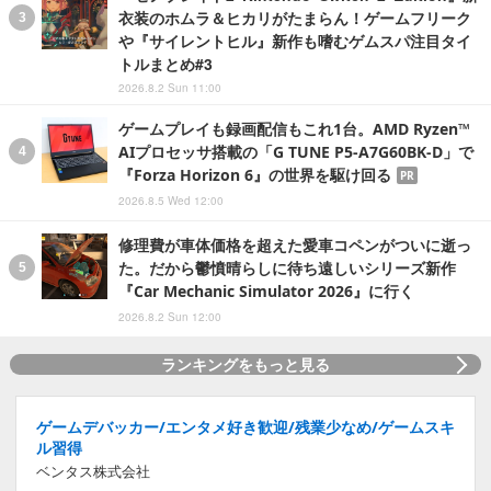
衣装のホムラ＆ヒカリがたまらん！ゲームフリーク
や『サイレントヒル』新作も嗜むゲムスパ注目タイ
トルまとめ#3
2026.8.2 Sun 11:00
ゲームプレイも録画配信もこれ1台。AMD Ryzen™
AIプロセッサ搭載の「G TUNE P5-A7G60BK-D」で
『Forza Horizon 6』の世界を駆け回る
PR
2026.8.5 Wed 12:00
修理費が車体価格を超えた愛車コペンがついに逝っ
た。だから鬱憤晴らしに待ち遠しいシリーズ新作
『Car Mechanic Simulator 2026』に行く
2026.8.2 Sun 12:00
ランキングをもっと見る
ゲームデバッカー/エンタメ好き歓迎/残業少なめ/ゲームスキ
ル習得
ベンタス株式会社