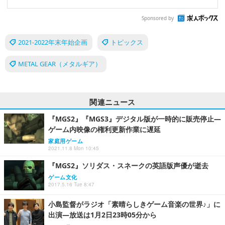
Sponsored by
2021-2022年末年始企画
トピックス
METAL GEAR（メタルギア）
関連ニュース
『MGS2』『MGS3』デジタル版が一時的に販売停止―
ゲーム内映像の権利更新作業に遅延
家庭用ゲーム
2021.11.8 Mon 10:45
『MGS2』ソリダス・スネークの英語版声優が逝去
ゲーム文化
2017.5.16 Tue 8:47
小島監督がラジオ「素晴らしきゲーム音楽の世界♪」に
出演―放送は1月2日23時05分から