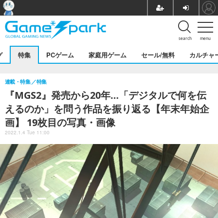
search
menu
グ
特集
PCゲーム
家庭用ゲーム
セール/無料
カルチャ
連載・特集
特集
『MGS2』発売から20年…「デジタルで何を伝
えるのか」を問う作品を振り返る【年末年始企
画】 19枚目の写真・画像
2022.1.4 Tue 11:00