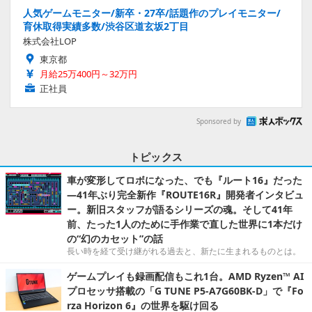
人気ゲームモニター/新卒・27卒/話題作のプレイモニター/
育休取得実績多数/渋谷区道玄坂2丁目
株式会社LOP
東京都
月給25万400円～32万円
正社員
Sponsored by
トピックス
車が変形してロボになった、でも『ルート16』だった
―41年ぶり完全新作『ROUTE16R』開発者インタビュ
ー。新旧スタッフが語るシリーズの魂。そして41年
前、たった1人のために手作業で直した世界に1本だけ
の“幻のカセット”の話
長い時を経て受け継がれる過去と、新たに生まれるものとは。
ゲームプレイも録画配信もこれ1台。AMD Ryzen™ AI
プロセッサ搭載の「G TUNE P5-A7G60BK-D」で『Fo
rza Horizon 6』の世界を駆け回る