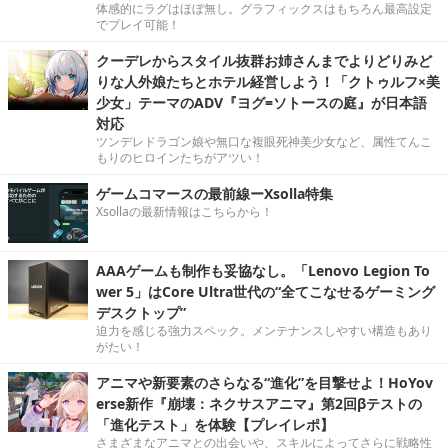
体感的にラグはほぼ無し。グラフィックスはもちろん最高設定
でプレイ可能！
クーデレからスタイル抜群お姉さんまでよりどりみど
りな人外娘たちとホテル経営しよう！「クトゥルフ×美
少女」テーマのADV『ヨグ=ソトースの庭』が日本語
対応
ツンデレドラゴン娘や無口な複眼死神美少女など、属性てんこ
もりのヒロインたちがアツい！
ゲームコマースの最前線ーXsolla特集
Xsollaの最新情報はこちらから！
AAAゲームも制作も妥協なし。「Lenovo Legion To
wer 5」はCore Ultra世代の“全てこなせるゲーミング
デスクトップ”
迫力を感じる強力スペック。メンテナンスしやすい構造もあり
がたい！
アニマや新要素のさらなる“進化”を目撃せよ！HoYov
erse新作『崩壊：ネクサスアニマ』第2回βテストの
「進化テスト」を体験【プレイレポ】
さまざまなアニマとの出会いや、スキルによってさらに戦略性