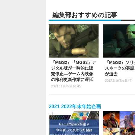
編集部おすすめの記事
『MGS2』『MGS3』デ
『MGS2』ソリ
ジタル版が一時的に販
スネークの英語
売停止―ゲーム内映像
が逝去
の権利更新作業に遅延
2017.5.16 Tue 8:47
2021.11.8 Mon 10:45
2021-2022年末年始企画