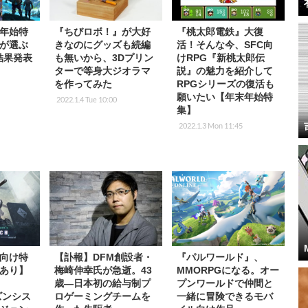
年始特
『ちびロボ！』が大好
『桃太郎電鉄』大復
が選ぶ
きなのにグッズも続編
活！そんな今、SFC向
』結果発表
も無いから、3Dプリン
けRPG『新桃太郎伝
ターで等身大ジオラマ
説』の魅力を紹介して
を作ってみた
RPGシリーズの復活も
願いたい【年末年始特
2022.1.4 Tue 10:00
集】
2022.1.3 Mon 11:45
向け特
【訃報】DFM創設者・
『パルワールド』、
あり】
梅崎伸幸氏が急逝。43
MMORPGになる。オー
m
歳―日本初の給与制プ
プンワールドで仲間と
ーズンシス
ロゲーミングチームを
一緒に冒険できるモバ