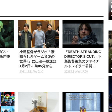
ダス・
小島監督がラジオ「素
『DEATH STRANDING
版声優
晴らしきゲーム音楽の
DIRECTOR'S CUT』小
世界♪」に出演―放送は
島監督編集のファイナ
1月2日23時05分から
ルトレイラー公開！
2021.12.21 Tue 0:10
2021.9.8 Wed 17:00