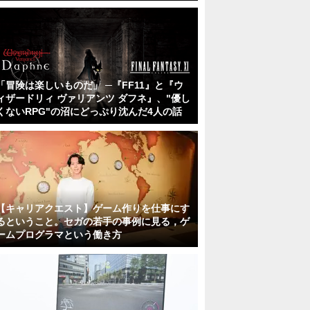
「冒険は楽しいものだ」 ─『FF11』と『ウ
ィザードリィ ヴァリアンツ ダフネ』、"優し
くないRPG"の沼にどっぷり沈んだ4人の話
【キャリアクエスト】ゲーム作りを仕事にす
るということ。セガの若手の事例に見る，ゲ
ームプログラマという働き方