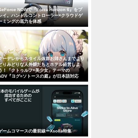
GeForce NOWで『Forza Horizon 6』をプ
レイ。ハンドルコントローラー×クラウドゲ
ーミングの底力を体感
クーデレからスタイル抜群お姉さんまでより
どりみどりな人外娘たちとホテル経営しよ
う！「クトゥルフ×美少女」テーマの
ADV『ヨグ=ソトースの庭』が日本語対応
ゲームコマースの最前線ーXsolla特集