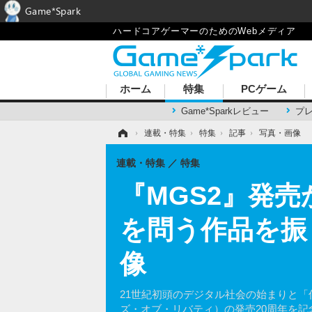
Game*Spark
ハードコアゲーマーのためのWebメディア
ホーム
特集
PCゲーム
Game*Sparkレビュー
プ
ホーム
›
連載・特集
›
特集
›
記事
›
写真・画像
連載・特集
特集
『MGS2』発
を問う作品を振
像
21世紀初頭のデジタル社会の始まりと「何を後世
ズ・オブ・リバティ）の発売20周年を