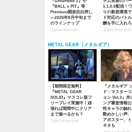
『Grounded 2』や
テム実装のバー
『BALL x PIT』等
1.1.0.0配信
Premium開放目白押し
りの新規環境で
―2026年8月中旬まで
ド対応のバトル
のラインナップ
酬を手に入れろ
2026.8.5 Wed 6:00
2026.8.3 Mon 18:30
METAL GEAR（メタルギア）
【期間限定無料】
『メタルギア 
『METAL GEAR
ド：マスターコ
SOLID』マスコレ版フ
ョン Vol.2』
リープレイ実施中！頑
ング審査情報公
張れば期間中にクリア
性キャラの触れ
まで遊べるかも？
艶めかしい声、
アポスター、ト
2026.7.25 Sat 15:45
ネタも
2026.4.2 Thu 22:39