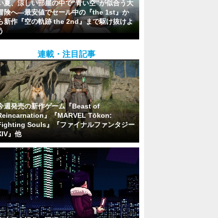
い夏、涼しい部屋の中で“青い空”が似合う大
冒険へ―最安値でセール中の『the 1st』か
ら新作『空の軌跡 the 2nd』まで駆け抜けよ
う
連載・注目記事
今週発売の新作ゲーム『Beast of
Reincarnation』『MARVEL Tōkon:
Fighting Souls』『ファイナルファンタジー
XIV』他