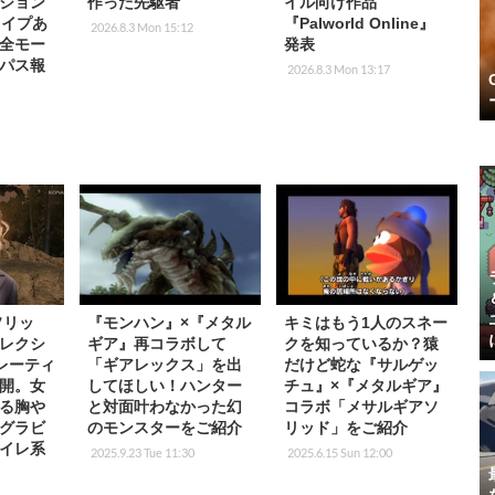
ジョン
作った先駆者
イル向け作品
！ワイプあ
『Palworld Online』
2026.8.3 Mon 15:12
全モー
発表
パス報
2026.8.3 Mon 13:17
ソリッ
『モンハン』×『メタル
キミはもう1人のスネー
レクシ
ギア』再コラボして
クを知っているか？猿
米レーティ
「ギアレックス」を出
だけど蛇な『サルゲッ
開。女
してほしい！ハンター
チュ』×『メタルギア』
る胸や
と対面叶わなかった幻
コラボ「メサルギアソ
グラビ
のモンスターをご紹介
リッド」をご紹介
イレ系
2025.9.23 Tue 11:30
2025.6.15 Sun 12:00