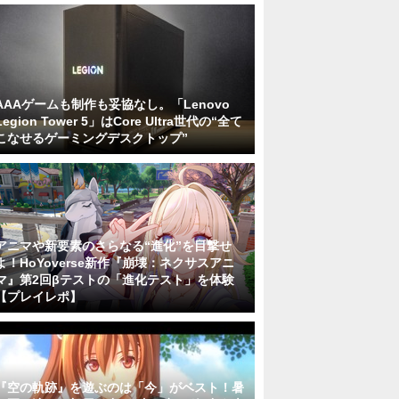
AAAゲームも制作も妥協なし。「Lenovo
Legion Tower 5」はCore Ultra世代の“全て
こなせるゲーミングデスクトップ”
アニマや新要素のさらなる“進化”を目撃せ
よ！HoYoverse新作『崩壊：ネクサスアニ
マ』第2回βテストの「進化テスト」を体験
【プレイレポ】
『空の軌跡』を遊ぶのは「今」がベスト！暑