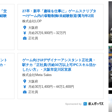
「交
27卒・新卒「趣味を仕事に」ゲームスクリプタ
未経験
ー/ゲーム内の挙動制御/未経験歓迎/賞与年2回
株式会社LOP
大阪府
月給25万6,900円～32万円
正社員
タント
ゲーム向けUIデザイナーアシスタント正社員・
カ・
駅チカ「正社員/月給30万以上可/PCスキル活か
したい方」・大阪市淀川区宮原
株式会社Meta Sales
大阪府
月給30万1,400円～44万1,400円
正社員
Sponsored by