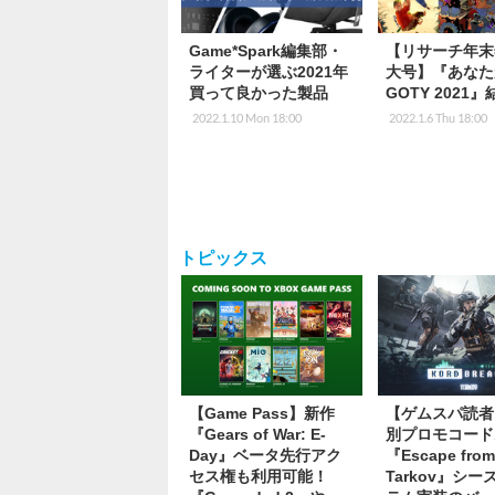
Game*Spark編集部・
【リサーチ年末
ライターが選ぶ2021年
大号】『あなた
買って良かった製品
GOTY 2021
2022.1.10 Mon 18:00
2022.1.6 Thu 18:00
トピックス
【Game Pass】新作
【ゲムスパ読者
『Gears of War: E-
別プロモコード
Day』ベータ先行アク
『Escape fro
セス権も利用可能！
Tarkov』シ