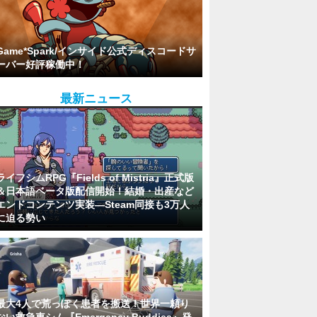
Game*Spark/インサイド公式ディスコードサ
ーバー好評稼働中！
最新ニュース
ライフシムRPG『Fields of Mistria』正式版
＆日本語ベータ版配信開始！結婚・出産など
エンドコンテンツ実装―Steam同接も3万人
に迫る勢い
最大4人で荒っぽく患者を搬送！世界一頼り