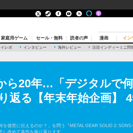
家庭用ゲーム
セール・無料
読者の声
漫画
イン
レイレポ
インタビュー
海外レビュー
注目インディーミニ問
売から20年…「デジタルで
り返る【年末年始企画】 4
に伝えるのか？」を問う『METAL GEAR SOLID 2: SONS 
記念し改めて本作を振り返ります。