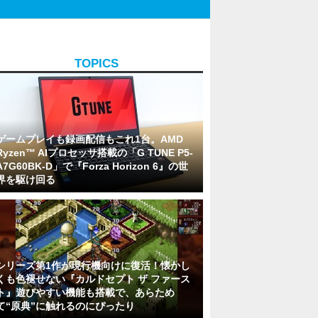
TOPICS
ゲームプレイも録画配信もこれ1台。AMD
Ryzen™ AIプロセッサ搭載の「G TUNE P5-
A7G60BK-D」で『Forza Horizon 6』の世
界を駆け回る
シリーズ第1作が現行機向けに復活！懐かし
くも色褪せない『カルドセプト ザ ファース
ト』遊びやすい機能も搭載で、あらため
て“原典”に触れるのにぴったり