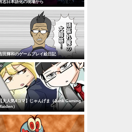
有志日本語化の現場から
吉田輝和のゲームプレイ絵日記
【大人気4コマ】じゃんげま（Junk Gaming
Maiden）