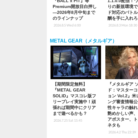
『BALL x PIT』等
1.1.0.0配信
Premium開放目白押し
りの新規環境で
―2026年8月中旬まで
ド対応のバトル
のラインナップ
酬を手に入れろ
2026.8.5 Wed 6:00
2026.8.3 Mon 18:30
METAL GEAR（メタルギア）
【期間限定無料】
『メタルギア 
『METAL GEAR
ド：マスターコ
SOLID』マスコレ版フ
ョン Vol.2』
リープレイ実施中！頑
ング審査情報公
張れば期間中にクリア
性キャラの触れ
まで遊べるかも？
艶めかしい声、
アポスター、ト
2026.7.25 Sat 15:45
ネタも
2026.4.2 Thu 22:39