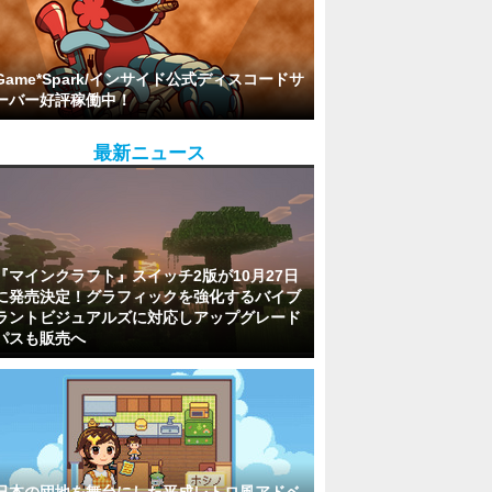
Game*Spark/インサイド公式ディスコードサ
ーバー好評稼働中！
最新ニュース
『マインクラフト』スイッチ2版が10月27日
に発売決定！グラフィックを強化するバイブ
ラントビジュアルズに対応しアップグレード
パスも販売へ