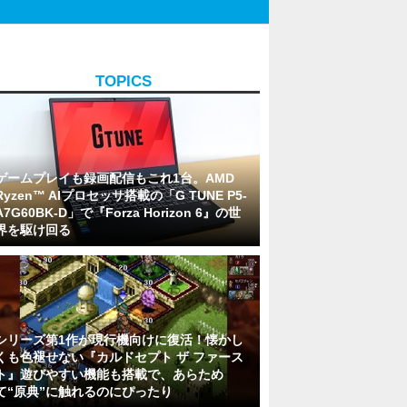
TOPICS
ゲームプレイも録画配信もこれ1台。AMD
Ryzen™ AIプロセッサ搭載の「G TUNE P5-
A7G60BK-D」で『Forza Horizon 6』の世
界を駆け回る
シリーズ第1作が現行機向けに復活！懐かし
くも色褪せない『カルドセプト ザ ファース
ト』遊びやすい機能も搭載で、あらため
て“原典”に触れるのにぴったり