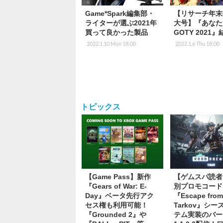
Game*Spark編集部・
【リサーチ年末
ライターが選ぶ2021年
大号】『あなた
買って良かった製品
GOTY 2021
2022.1.10 Mon 18:00
2022.1.6 Thu 18:00
トピックス
【Game Pass】新作
【ゲムスパ読者
『Gears of War: E-
別プロモコード
Day』ベータ先行アク
『Escape fro
セス権も利用可能！
Tarkov』シ
『Grounded 2』や
テム実装のバー