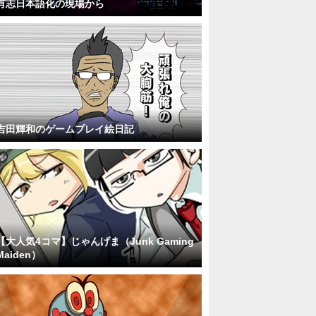
有志日本語化の現場から
吉田輝和のゲームプレイ絵日記
【大人気4コマ】じゃんげま（Junk Gaming
Maiden）