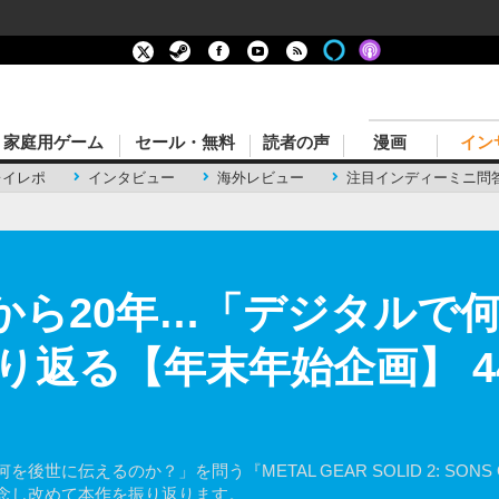
家庭用ゲーム
セール・無料
読者の声
漫画
イン
レイレポ
インタビュー
海外レビュー
注目インディーミニ問
売から20年…「デジタルで
り返る【年末年始企画】 4
に伝えるのか？」を問う『METAL GEAR SOLID 2: SONS 
記念し改めて本作を振り返ります。