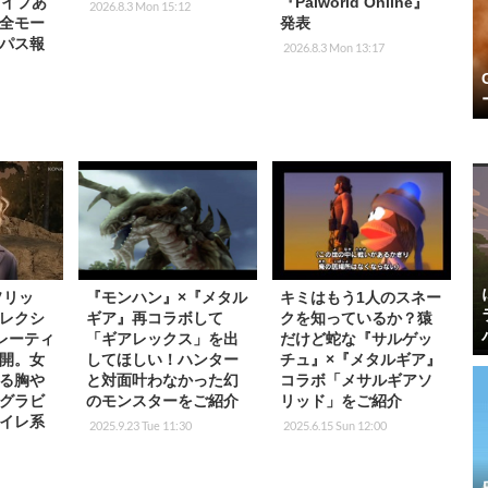
！ワイプあ
『Palworld Online』
2026.8.3 Mon 15:12
全モー
発表
パス報
2026.8.3 Mon 13:17
ソリッ
『モンハン』×『メタル
キミはもう1人のスネー
レクシ
ギア』再コラボして
クを知っているか？猿
米レーティ
「ギアレックス」を出
だけど蛇な『サルゲッ
開。女
してほしい！ハンター
チュ』×『メタルギア』
る胸や
と対面叶わなかった幻
コラボ「メサルギアソ
グラビ
のモンスターをご紹介
リッド」をご紹介
イレ系
2025.9.23 Tue 11:30
2025.6.15 Sun 12:00