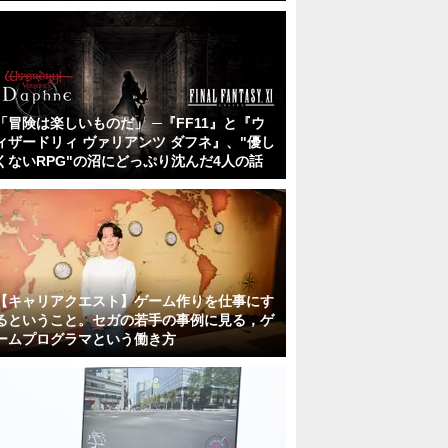
「冒険は楽しいものだ」 ─『FF11』と『ウ
ィザードリィ ヴァリアンツ ダフネ』、"優し
くないRPG"の沼にどっぷり沈んだ4人の話
【キャリアクエスト】ゲーム作りを仕事にす
るということ。セガの若手の事例に見る，ゲ
ームプログラマという働き方