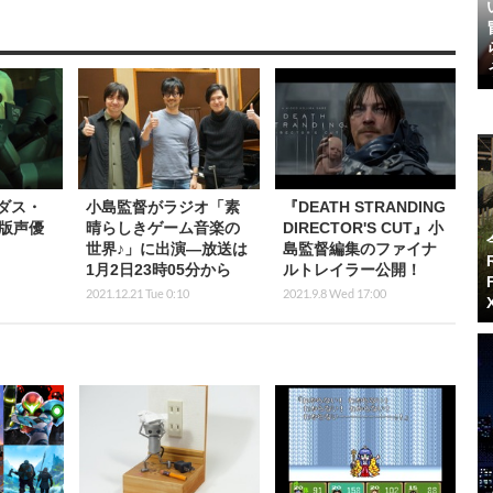
ダス・
小島監督がラジオ「素
『DEATH STRANDING
版声優
晴らしきゲーム音楽の
DIRECTOR'S CUT』小
世界♪」に出演―放送は
島監督編集のファイナ
1月2日23時05分から
ルトレイラー公開！
2021.12.21 Tue 0:10
2021.9.8 Wed 17:00