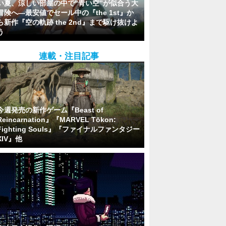
い夏、涼しい部屋の中で“青い空”が似合う大
冒険へ―最安値でセール中の『the 1st』か
ら新作『空の軌跡 the 2nd』まで駆け抜けよ
う
連載・注目記事
今週発売の新作ゲーム『Beast of
Reincarnation』『MARVEL Tōkon:
Fighting Souls』『ファイナルファンタジー
XIV』他