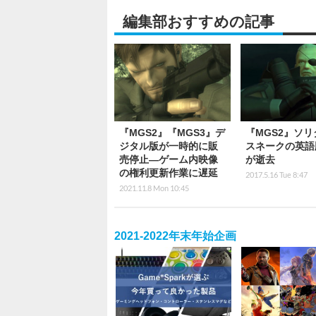
編集部おすすめの記事
『MGS2』『MGS3』デ
『MGS2』ソリ
ジタル版が一時的に販
スネークの英語
売停止―ゲーム内映像
が逝去
の権利更新作業に遅延
2017.5.16 Tue 8:47
2021.11.8 Mon 10:45
2021-2022年末年始企画