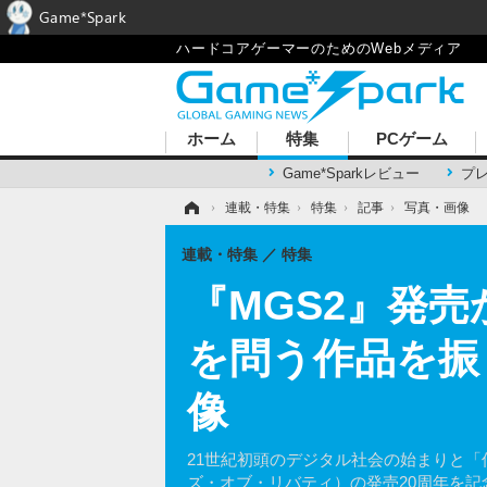
Game*Spark
ハードコアゲーマーのためのWebメディア
ホーム
特集
PCゲーム
Game*Sparkレビュー
プ
ホーム
›
連載・特集
›
特集
›
記事
›
写真・画像
連載・特集
特集
『MGS2』発
を問う作品を振
像
21世紀初頭のデジタル社会の始まりと「何を後世
ズ・オブ・リバティ）の発売20周年を