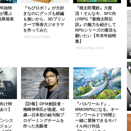
年始特
『ちびロボ！』が大好
『桃太郎電鉄』大復
が選ぶ
きなのにグッズも続編
活！そんな今、SFC向
』結果発表
も無いから、3Dプリン
けRPG『新桃太郎伝
ターで等身大ジオラマ
説』の魅力を紹介して
を作ってみた
RPGシリーズの復活も
願いたい【年末年始特
2022.1.4 Tue 10:00
集】
2022.1.3 Mon 11:45
向け特
【訃報】DFM創設者・
『パルワールド』、
あり】
梅崎伸幸氏が急逝。43
MMORPGになる。オー
m
歳―日本初の給与制プ
プンワールドで仲間と
ーズンシス
ロゲーミングチームを
一緒に冒険できるモバ
ジョン
作った先駆者
イル向け作品