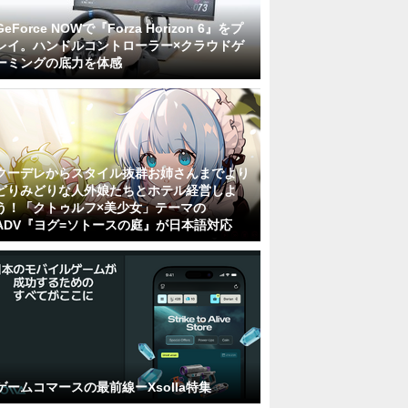
GeForce NOWで『Forza Horizon 6』をプ
レイ。ハンドルコントローラー×クラウドゲ
ーミングの底力を体感
クーデレからスタイル抜群お姉さんまでより
どりみどりな人外娘たちとホテル経営しよ
う！「クトゥルフ×美少女」テーマの
ADV『ヨグ=ソトースの庭』が日本語対応
ゲームコマースの最前線ーXsolla特集