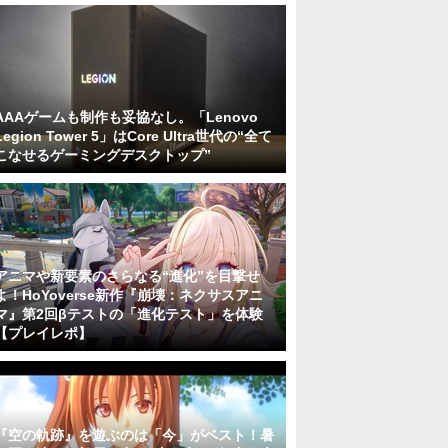
AAAゲームも制作も妥協なし。「Lenovo
Legion Tower 5」はCore Ultra世代の“全て
こなせるゲーミングデスクトップ”
アニマや新要素のさらなる“進化”を目撃せ
よ！HoYoverse新作『崩壊：ネクサスアニ
マ』第2回βテストの「進化テスト」を体験
【プレイレポ】
『空の軌跡』を遊ぶのは「今」がベスト！暑