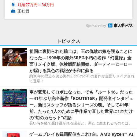
月給27万円～34万円
正社員
Sponsored by
トピックス
祖国に裏切られた騎士は、王の仇敵の娘を護ることに
なった―1998年の海外SRPG不朽の名作『幻世録』全
面リメイク版、体験版配信開始。ダーティーヒーロー
が駆ける異色の戦記が令和に蘇る
約30年の歴史を誇る海外SRPGの不朽の名作が全面リメイクされ
て登場！
車が変形してロボになった、でも『ルート16』だった
―41年ぶり完全新作『ROUTE16R』開発者インタビュ
ー。新旧スタッフが語るシリーズの魂。そして41年
前、たった1人のために手作業で直した世界に1本だけ
の“幻のカセット”の話
長い時を経て受け継がれる過去と、新たに生まれるものとは。
ゲームプレイも録画配信もこれ1台。AMD Ryzen™ AI