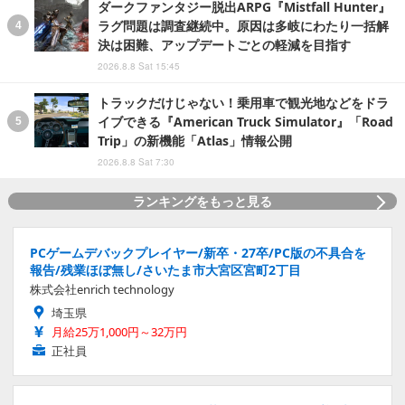
ダークファンタジー脱出ARPG『Mistfall Hunter』
ラグ問題は調査継続中。原因は多岐にわたり一括解
決は困難、アップデートごとの軽減を目指す
2026.8.8 Sat 15:45
トラックだけじゃない！乗用車で観光地などをドラ
イブできる『American Truck Simulator』「Road
Trip」の新機能「Atlas」情報公開
2026.8.8 Sat 7:30
ランキングをもっと見る
PCゲームデバックプレイヤー/新卒・27卒/PC版の不具合を
報告/残業ほぼ無し/さいたま市大宮区宮町2丁目
株式会社enrich technology
埼玉県
月給25万1,000円～32万円
正社員