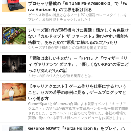
プロセッサ搭載の「G TUNE P5-A7G60BK-D」で『Fo
rza Horizon 6』の世界を駆け回る
ゲーム＆制作の拠点となるノートPCで話題のレースタイトルを
プレイ。放熱性能もチェックしました！
シリーズ第1作が現行機向けに復活！懐かしくも色褪せ
ない『カルドセプト ザ ファースト』遊びやすい機能も
搭載で、あらためて“原典”に触れるのにぴったり
シリーズ第1作が現行機向けの新機能を備えて復活！
「冒険は楽しいものだ」 ─『FF11』と『ウィザードリ
ィ ヴァリアンツ ダフネ』、"優しくないRPG"の沼にど
っぷり沈んだ4人の話
ふたつの沼の住人たちが語る奥深さとは。
【キャリアクエスト】ゲーム作りを仕事にするという
こと。セガの若手の事例に見る，ゲームプログラマと
いう働き方
Game*Sparkと4Gamerの合同による就活イベント「キャリア
クエスト」の第4回が東京都立産業貿易センター浜松町館で開催
されました。このイベントに合わせて取材した、各社の現場で
実際に働いている若手社員へのインタビューをお届けします。
GeForce NOWで『Forza Horizon 6』をプレイ。ハ