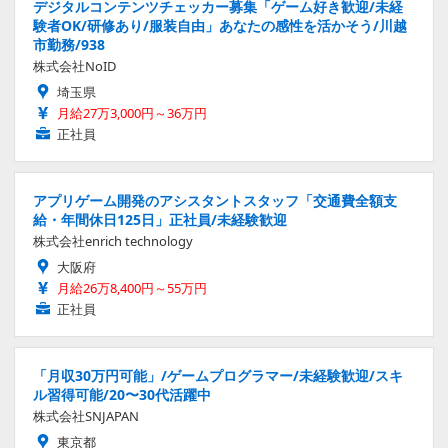
デジタルコンテンツチェッカー募集「ゲーム好き歓迎/未経
験者OK/研修あり/服装自由」あなたの感性を活かそう/川越
市勤務/938
株式会社NoID
埼玉県
月給27万3,000円～36万円
正社員
アプリゲーム開発のアシスタントスタッフ「交通費全額支
給・年間休日125日」正社員/未経験歓迎
株式会社enrich technology
大阪府
月給26万8,400円～55万円
正社員
「月収30万円可能」/ゲームプログラマー/未経験歓迎/スキ
ル習得可能/20〜30代活躍中
株式会社SNJAPAN
東京都