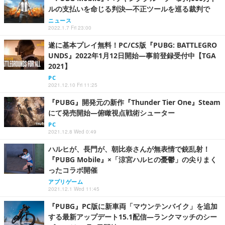
ルの支払いを命じる判決―不正ツールを巡る裁判で
ニュース
2022.1.7 Fri 23:00
遂に基本プレイ無料！PC/CS版『PUBG: BATTLEGRO
UNDS』2022年1月12日開始―事前登録受付中【TGA
2021】
PC
2021.12.10 Fri 11:25
『PUBG』開発元の新作『Thunder Tier One』Steam
にて発売開始―俯瞰視点戦術シューター
PC
2021.12.8 Wed 0:49
ハルヒが、長門が、朝比奈さんが無表情で銃乱射！
『PUBG Mobile』×「涼宮ハルヒの憂鬱」の尖りまく
ったコラボ開催
アプリゲーム
2021.12.1 Wed 11:45
『PUBG』PC版に新車両「マウンテンバイク」を追加
する最新アップデート15.1配信―ランクマッチのシー