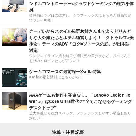
ンドルコントローラー×クラウドゲーミングの底力を体
感
体感的にラグはほぼ無し。グラフィックスはもちろん最高設定
でプレイ可能！
クーデレからスタイル抜群お姉さんまでよりどりみど
りな人外娘たちとホテル経営しよう！「クトゥルフ×美
少女」テーマのADV『ヨグ=ソトースの庭』が日本語
対応
ツンデレドラゴン娘や無口な複眼死神美少女など、属性てんこ
もりのヒロインたちがアツい！
ゲームコマースの最前線ーXsolla特集
Xsollaの最新情報はこちらから！
AAAゲームも制作も妥協なし。「Lenovo Legion To
wer 5」はCore Ultra世代の“全てこなせるゲーミング
デスクトップ”
迫力を感じる強力スペック。メンテナンスしやすい構造もあり
がたい！
連載・注目記事