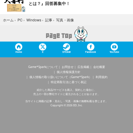
とは？』回答募集中！
写真・画像
ホーム
›
PC
›
Windows
›
記事
›
Home
X
STEAM
Facebook
YouTube
Game*Sparkについて
お問合せ
広告掲載
会社概要
個人情報保護方針
個人情報の取り扱いについて（Game*Spark）
利用規約
特定商取引法に基づく表記
紹介した商品/サービスを購入、契約した場合に、
売上の一部が弊社サイトに還元されることがあります。
当サイトに掲載の記事・見出し・写真・画像の無断転載を禁じます。
Copyright © 2026 IID, Inc.