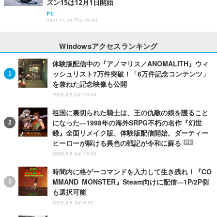
ズン15は12月1日開始
PC
2021.11.25 Thu 23:30
Windowsアクセスランキング
体験版配信中の『アノマリス／ANOMALITH』ウィ
ッシュリスト7万件突破！「6万件記念コンテンツ」
を兼ねた記念映像も公開
2026.8.8 Sat 16:45
祖国に裏切られた騎士は、王の仇敵の娘を護ること
になった―1998年の海外SRPG不朽の名作『幻世
録』全面リメイク版、体験版配信開始。ダーティー
ヒーローが駆ける異色の戦記が令和に蘇る
PR
2026.8.8 Sat 18:00
時間内に格ゲーコマンドを入力して生き残れ！『CO
MMAND MONSTER』Steam向けに配信―1P/2P側
も選択可能
2026.8.8 Sat 0:30