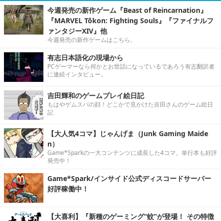
今週発売の新作ゲーム『Beast of Reincarnation』
『MARVEL Tōkon: Fighting Souls』『ファイナルフ
ァンタジーXIV』他
今週発売の新作ゲームはこちら。
有志日本語化の現場から
PCゲーマーなら何かとお世話になっているであろう有志翻訳者
に連続インタビュー。
吉田輝和のゲームプレイ絵日記
もはやゲムスパの顔！どこかで見かけた吉田さんのゲーム絵日
記
【大人気4コマ】じゃんげま（Junk Gaming Maide
n）
Game*Sparkの一大コンテンツに成長した4コマ。単行本も好評
発売中！
Game*Spark/インサイド公式ディスコードサーバー
好評稼働中！
【大喜利】『新種のゲーミング“蚊”が登場！ その特徴