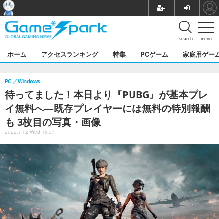
search
menu
ホーム
アクセスランキング
特集
PCゲーム
家庭用ゲー
PC
Windows
待ってました！本日より『PUBG』が基本プレ
イ無料へ―既存プレイヤーには無料の特別報酬
も 3枚目の写真・画像
2022.1.12 Wed 15:37