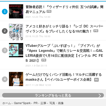
冒険者必読！『ウィザードリィ外伝 五つの試練』簡
易マニュアル
PR
2021.12.23 Thu 12:30
アメコミ好きがミッチリ語る！『レゴ DC スーパー
ヴィランズ』をプレイしたくなる10の魅力！
PR
2018.10.25 Thu 18:00
VTuberグループ「ぶいすぽっ！」「ブイアパ」が
『Apex Legends』で耐久リレー＆交流戦！―GAL
LERIA提供で1月16日に配信決定【インテル PC FE
S 2021】
PR
2021.1.9 Sat 20:15
ゲームだけでなくバンド活動も！マルチに活躍する
maskoさん【ペイパルユーザーボイス企画】
PR
2017.11.29 Wed 12:00
ランキングをもっと見る
写真・画像
ホーム
›
Game*Spark
›
PR
›
記事
›