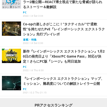
ラー2種公開―REACT博士視点で新たな脅威が語られ
るストーリー＆敵解説
PC
2022.1.8 Sat 3:04
Co-opの楽しさがここに！“タクティカル”で“柔軟
性”を持たせたPvE『レインボーシックス エクストラク
ション』先行プレイレポ
連載・特集
2022.1.8 Sat 0:00
新作『レインボーシックス エクストラクション』1月2
0日の発売日より「Xbox/PC Game Pass」対応が決
定！さらにPC版『シージ』も同日追加
PC
2022.1.6 Thu 6:00
『レインボーシックス エクストラクション』マップ、
ミッション、難易度についての解説トレイラー公開
PC
2021.12.2 Thu 21:15
PRアクセスランキング