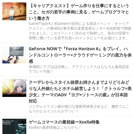
【キャリアクエスト】ゲーム作りを仕事にするという
こと。セガの若手の事例に見る，ゲームプログラマと
いう働き方
Game*Sparkと4Gamerの合同による就活イベント「キャリア
クエスト」の第4回が東京都立産業貿易センター浜松町館で開催
されました。このイベントに合わせて取材した、各社の現場で
実際に働いている若手社員へのインタビューをお届けします。
GeForce NOWで『Forza Horizon 6』をプレイ。ハ
ンドルコントローラー×クラウドゲーミングの底力を体
感
体感的にラグはほぼ無し。グラフィックスはもちろん最高設定
でプレイ可能！
クーデレからスタイル抜群お姉さんまでよりどりみど
りな人外娘たちとホテル経営しよう！「クトゥルフ×美
少女」テーマのADV『ヨグ=ソトースの庭』が日本語
対応
ツンデレドラゴン娘や無口な複眼死神美少女など、属性てんこ
もりのヒロインたちがアツい！
ゲームコマースの最前線ーXsolla特集
Xsollaの最新情報はこちらから！