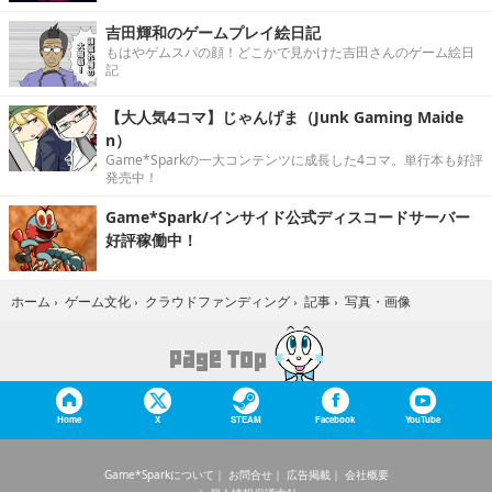
吉田輝和のゲームプレイ絵日記
もはやゲムスパの顔！どこかで見かけた吉田さんのゲーム絵日
記
【大人気4コマ】じゃんげま（Junk Gaming Maide
n）
Game*Sparkの一大コンテンツに成長した4コマ。単行本も好評
発売中！
Game*Spark/インサイド公式ディスコードサーバー
好評稼働中！
写真・画像
ホーム
›
ゲーム文化
›
クラウドファンディング
›
記事
›
Home
X
STEAM
Facebook
YouTube
Game*Sparkについて
お問合せ
広告掲載
会社概要