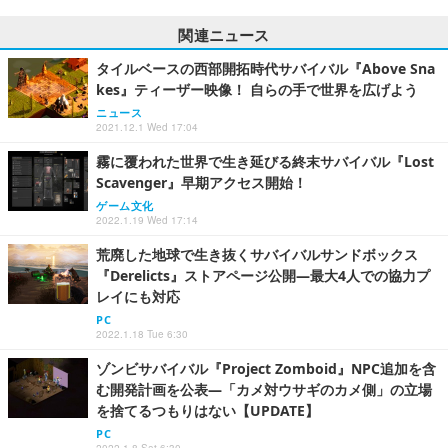
関連ニュース
タイルベースの西部開拓時代サバイバル『Above Sna
kes』ティーザー映像！ 自らの手で世界を広げよう
ニュース
2021.12.1 Wed 17:04
霧に覆われた世界で生き延びる終末サバイバル『Lost
Scavenger』早期アクセス開始！
ゲーム文化
2022.1.19 Wed 17:14
荒廃した地球で生き抜くサバイバルサンドボックス
『Derelicts』ストアページ公開―最大4人での協力プ
レイにも対応
PC
2022.1.18 Tue 6:30
ゾンビサバイバル『Project Zomboid』NPC追加を含
む開発計画を公表―「カメ対ウサギのカメ側」の立場
を捨てるつもりはない【UPDATE】
PC