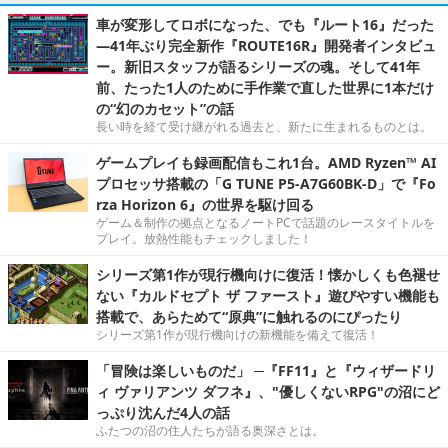
車が変形してロボになった、でも『ルート16』だった
―41年ぶり完全新作『ROUTE16R』開発者インタビュ
ー。新旧スタッフが語るシリーズの魂。そして41年
前、たった1人のために手作業で直した世界に1本だけ
の“幻のカセット”の話
長い時を経て受け継がれる過去と、新たに生まれるものとは。
ゲームプレイも録画配信もこれ1台。AMD Ryzen™ AI
プロセッサ搭載の「G TUNE P5-A7G60BK-D」で『Fo
rza Horizon 6』の世界を駆け回る
ゲーム＆制作の拠点となるノートPCで話題のレースタイトルを
プレイ。放熱性能もチェックしました！
シリーズ第1作が現行機向けに復活！懐かしくも色褪せ
ない『カルドセプト ザ ファースト』遊びやすい機能も
搭載で、あらためて“原典”に触れるのにぴったり
シリーズ第1作が現行機向けの新機能を備えて復活！
「冒険は楽しいものだ」 ─『FF11』と『ウィザードリ
ィ ヴァリアンツ ダフネ』、"優しくないRPG"の沼にど
っぷり沈んだ4人の話
ふたつの沼の住人たちが語る奥深さとは。