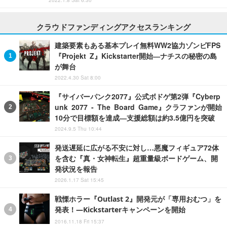
2022.1.8 Sat 6:30
クラウドファンディングアクセスランキング
建築要素もある基本プレイ無料WW2協力ゾンビFPS
『Projekt Z』Kickstarter開始―ナチスの秘密の島
が舞台
2022.4.30 Sat 8:00
『サイバーパンク2077』公式ボドゲ第2弾『Cyberp
unk 2077 - The Board Game』クラファンが開始
10分で目標額を達成―支援総額は約3.5億円を突破
2024.9.5 Thu 10:44
発送遅延に広がる不安に対し…悪魔フィギュア72体
を含む『真・女神転生』超重量級ボードゲーム、開
発状況を報告
2026.1.17 Sat 15:45
戦慄ホラー『Outlast 2』開発元が「専用おむつ」を
発表！―Kickstarterキャンペーンを開始
2016.11.18 Fri 15:37