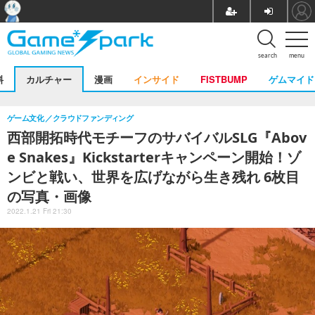
search
menu
料
カルチャー
漫画
インサイド
FISTBUMP
ゲムマイド
ゲーム文化
クラウドファンディング
西部開拓時代モチーフのサバイバルSLG『Abov
e Snakes』Kickstarterキャンペーン開始！ゾ
ンビと戦い、世界を広げながら生き残れ 6枚目
の写真・画像
2022.1.21 Fri 21:30