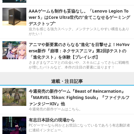
AAAゲームも制作も妥協なし。「Lenovo Legion To
wer 5」はCore Ultra世代の“全てこなせるゲーミング
デスクトップ”
迫力を感じる強力スペック。メンテナンスしやすい構造もあり
がたい！
アニマや新要素のさらなる“進化”を目撃せよ！HoYov
erse新作『崩壊：ネクサスアニマ』第2回βテストの
「進化テスト」を体験【プレイレポ】
さまざまなアニマとの出会いや、スキルによってさらに戦略性
が増したバトルなど、本作の注目の要素に迫ります！
連載・注目記事
今週発売の新作ゲーム『Beast of Reincarnation』
『MARVEL Tōkon: Fighting Souls』『ファイナルフ
ァンタジーXIV』他
今週発売の新作ゲームはこちら。
有志日本語化の現場から
PCゲーマーなら何かとお世話になっているであろう有志翻訳者
に連続インタビュー。