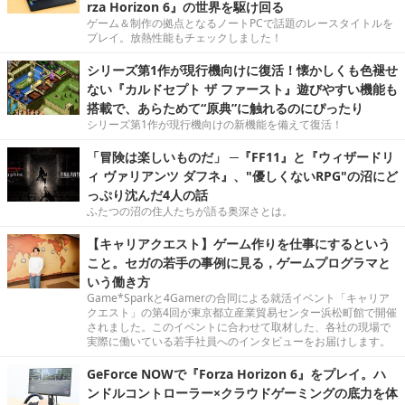
rza Horizon 6』の世界を駆け回る
ゲーム＆制作の拠点となるノートPCで話題のレースタイトルを
プレイ。放熱性能もチェックしました！
シリーズ第1作が現行機向けに復活！懐かしくも色褪せ
ない『カルドセプト ザ ファースト』遊びやすい機能も
搭載で、あらためて“原典”に触れるのにぴったり
シリーズ第1作が現行機向けの新機能を備えて復活！
「冒険は楽しいものだ」 ─『FF11』と『ウィザードリ
ィ ヴァリアンツ ダフネ』、"優しくないRPG"の沼にど
っぷり沈んだ4人の話
ふたつの沼の住人たちが語る奥深さとは。
【キャリアクエスト】ゲーム作りを仕事にするという
こと。セガの若手の事例に見る，ゲームプログラマと
いう働き方
Game*Sparkと4Gamerの合同による就活イベント「キャリア
クエスト」の第4回が東京都立産業貿易センター浜松町館で開催
されました。このイベントに合わせて取材した、各社の現場で
実際に働いている若手社員へのインタビューをお届けします。
GeForce NOWで『Forza Horizon 6』をプレイ。ハ
ンドルコントローラー×クラウドゲーミングの底力を体