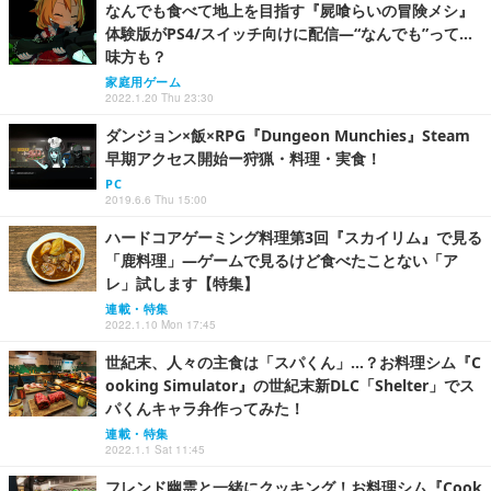
なんでも食べて地上を目指す『屍喰らいの冒険メシ』
体験版がPS4/スイッチ向けに配信―“なんでも”って…
味方も？
家庭用ゲーム
2022.1.20 Thu 23:30
ダンジョン×飯×RPG『Dungeon Munchies』Steam
早期アクセス開始ー狩猟・料理・実食！
PC
2019.6.6 Thu 15:00
ハードコアゲーミング料理第3回『スカイリム』で見る
「鹿料理」―ゲームで見るけど食べたことない「ア
レ」試します【特集】
連載・特集
2022.1.10 Mon 17:45
世紀末、人々の主食は「スパくん」…？お料理シム『C
ooking Simulator』の世紀末新DLC「Shelter」でス
パくんキャラ弁作ってみた！
連載・特集
2022.1.1 Sat 11:45
フレンド幽霊と一緒にクッキング！お料理シム『Cook