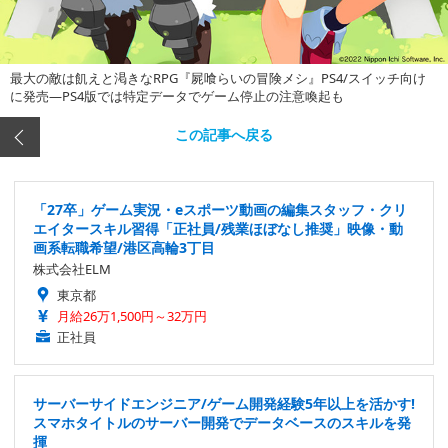
最大の敵は飢えと渇きなRPG『屍喰らいの冒険メシ』PS4/スイッチ向け
に発売―PS4版では特定データでゲーム停止の注意喚起も
この記事へ戻る
「27卒」ゲーム実況・eスポーツ動画の編集スタッフ・クリ
エイタースキル習得「正社員/残業ほぼなし推奨」映像・動
画系転職希望/港区高輪3丁目
株式会社ELM
東京都
月給26万1,500円～32万円
正社員
サーバーサイドエンジニア/ゲーム開発経験5年以上を活かす!
スマホタイトルのサーバー開発でデータベースのスキルを発
揮