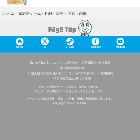
写真・画像
ホーム
›
家庭用ゲーム
›
PS4
›
記事
›
Home
X
STEAM
Facebook
YouTube
Game*Sparkについて
お問合せ
広告掲載
会社概要
個人情報保護方針
個人情報の取り扱いについて（Game*Spark）
利用規約
特定商取引法に基づく表記
紹介した商品/サービスを購入、契約した場合に、
売上の一部が弊社サイトに還元されることがあります。
当サイトに掲載の記事・見出し・写真・画像の無断転載を禁じます。
Copyright © 2026 IID, Inc.