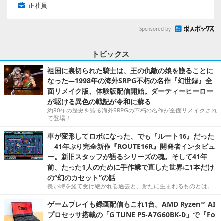
正社員
Sponsored by
トピックス
祖国に裏切られた騎士は、王の仇敵の娘を護ることに
なった―1998年の海外SRPG不朽の名作『幻世録』全
面リメイク版、体験版配信開始。ダーティーヒーロー
が駆ける異色の戦記が令和に蘇る
約30年の歴史を誇る海外SRPGの不朽の名作が全面リメイクされ
て登場！
車が変形してロボになった、でも『ルート16』だった
―41年ぶり完全新作『ROUTE16R』開発者インタビュ
ー。新旧スタッフが語るシリーズの魂。そして41年
前、たった1人のために手作業で直した世界に1本だけ
の“幻のカセット”の話
長い時を経て受け継がれる過去と、新たに生まれるものとは。
ゲームプレイも録画配信もこれ1台。AMD Ryzen™ AI
プロセッサ搭載の「G TUNE P5-A7G60BK-D」で『Fo