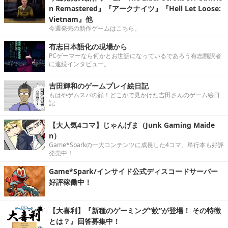
n Remastered』『アークナイツ』『Hell Let Loose:
Vietnam』他
今週発売の新作ゲームはこちら。
有志日本語化の現場から
PCゲーマーなら何かとお世話になっているであろう有志翻訳者
に連続インタビュー。
吉田輝和のゲームプレイ絵日記
もはやゲムスパの顔！どこかで見かけた吉田さんのゲーム絵日
記
【大人気4コマ】じゃんげま（Junk Gaming Maide
n）
Game*Sparkの一大コンテンツに成長した4コマ。単行本も好評
発売中！
Game*Spark/インサイド公式ディスコードサーバー
好評稼働中！
【大喜利】『新種のゲーミング“蚊”が登場！ その特徴
とは？』回答募集中！