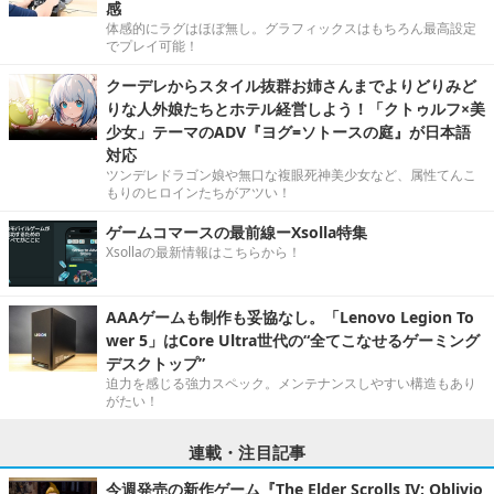
感
体感的にラグはほぼ無し。グラフィックスはもちろん最高設定
でプレイ可能！
クーデレからスタイル抜群お姉さんまでよりどりみど
りな人外娘たちとホテル経営しよう！「クトゥルフ×美
少女」テーマのADV『ヨグ=ソトースの庭』が日本語
対応
ツンデレドラゴン娘や無口な複眼死神美少女など、属性てんこ
もりのヒロインたちがアツい！
ゲームコマースの最前線ーXsolla特集
Xsollaの最新情報はこちらから！
AAAゲームも制作も妥協なし。「Lenovo Legion To
wer 5」はCore Ultra世代の“全てこなせるゲーミング
デスクトップ”
迫力を感じる強力スペック。メンテナンスしやすい構造もあり
がたい！
連載・注目記事
今週発売の新作ゲーム『The Elder Scrolls IV: Oblivio