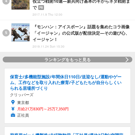
役立つ戦術10選―新兵向け基本のキからネタ戦術ま
で
PR
2017.11.9 Thu 12:00
『モンハン：アイスボーン』話題を集めたコラ画像
「イージャン」の公式版が配信決定―その遊び心、
イージャン！
2019.11.24 Sun 15:30
ランキングをもっと見る
保育士/多機能型施設/年間休日110日/送迎なし/運動やゲー
ム、工作などを取り入れた療育/子どもたちが自分らしくい
られる居場所づくり
クリッパーズ
東京都
月給21万830円～25万7,350円
正社員