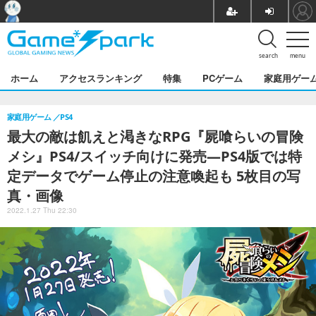
search
menu
ホーム
アクセスランキング
特集
PCゲーム
家庭用ゲー
家庭用ゲーム
PS4
最大の敵は飢えと渇きなRPG『屍喰らいの冒険
メシ』PS4/スイッチ向けに発売―PS4版では特
定データでゲーム停止の注意喚起も 5枚目の写
真・画像
2022.1.27 Thu 22:30