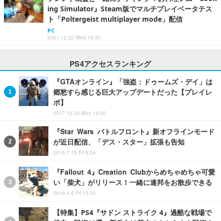
ing Simulator』Steam版でマルチプレイベータテス
ト「Poltergeist multiplayer mode」配信
PC
2021.12.22 Wed 19:30
PS4アクセスランキング
『GTAオンライン』「強盗：ドゥームズ・デイ」は
郷愁すら感じる巨大アップデートだった【プレイレ
ポ】
2017.12.25 Mon 10:00
『Star Wars バトルフロント』新オフラインモード
が近日配信、「デス・スター」拡張も告知
2016.7.15 Fri 9:24
『Fallout 4』Creation Clubからめちゃめちゃ可愛
い「柴犬」がリリース！一緒に連邦をお散歩できる
2018.4.6 Fri 15:00
【特集】PS4『サドン ストライク 4』過酷な戦場で