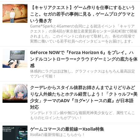
【キャリアクエスト】ゲーム作りを仕事にするという
こと。セガの若手の事例に見る，ゲームプログラマと
いう働き方
Game*Sparkと4Gamerの合同による就活イベント「キャリア
クエスト」の第4回が東京都立産業貿易センター浜松町館で開催
されました。このイベントに合わせて取材した、各社の現場で
実際に働いている若手社員へのインタビューをお届けします。
GeForce NOWで『Forza Horizon 6』をプレイ。ハ
ンドルコントローラー×クラウドゲーミングの底力を体
感
体感的にラグはほぼ無し。グラフィックスはもちろん最高設定
でプレイ可能！
クーデレからスタイル抜群お姉さんまでよりどりみど
りな人外娘たちとホテル経営しよう！「クトゥルフ×美
少女」テーマのADV『ヨグ=ソトースの庭』が日本語
対応
ツンデレドラゴン娘や無口な複眼死神美少女など、属性てんこ
もりのヒロインたちがアツい！
ゲームコマースの最前線ーXsolla特集
Xsollaの最新情報はこちらから！