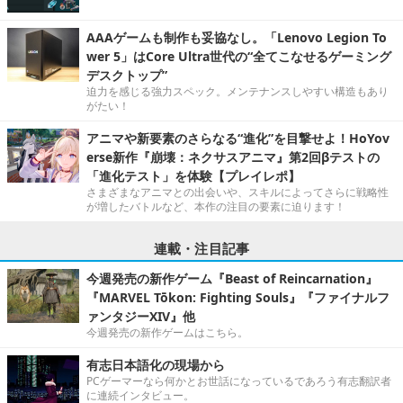
AAAゲームも制作も妥協なし。「Lenovo Legion To
wer 5」はCore Ultra世代の“全てこなせるゲーミング
デスクトップ”
迫力を感じる強力スペック。メンテナンスしやすい構造もあり
がたい！
アニマや新要素のさらなる“進化”を目撃せよ！HoYov
erse新作『崩壊：ネクサスアニマ』第2回βテストの
「進化テスト」を体験【プレイレポ】
さまざまなアニマとの出会いや、スキルによってさらに戦略性
が増したバトルなど、本作の注目の要素に迫ります！
連載・注目記事
今週発売の新作ゲーム『Beast of Reincarnation』
『MARVEL Tōkon: Fighting Souls』『ファイナルフ
ァンタジーXIV』他
今週発売の新作ゲームはこちら。
有志日本語化の現場から
PCゲーマーなら何かとお世話になっているであろう有志翻訳者
に連続インタビュー。