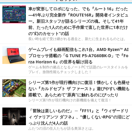
車が変形してロボになった、でも『ルート16』だった
―41年ぶり完全新作『ROUTE16R』開発者インタビュ
ー。新旧スタッフが語るシリーズの魂。そして41年
前、たった1人のために手作業で直した世界に1本だけ
の“幻のカセット”の話
長い時を経て受け継がれる過去と、新たに生まれるものとは。
ゲームプレイも録画配信もこれ1台。AMD Ryzen™ AI
プロセッサ搭載の「G TUNE P5-A7G60BK-D」で『Fo
rza Horizon 6』の世界を駆け回る
ゲーム＆制作の拠点となるノートPCで話題のレースタイトルを
プレイ。放熱性能もチェックしました！
シリーズ第1作が現行機向けに復活！懐かしくも色褪せ
ない『カルドセプト ザ ファースト』遊びやすい機能も
搭載で、あらためて“原典”に触れるのにぴったり
シリーズ第1作が現行機向けの新機能を備えて復活！
「冒険は楽しいものだ」 ─『FF11』と『ウィザードリ
ィ ヴァリアンツ ダフネ』、"優しくないRPG"の沼にど
っぷり沈んだ4人の話
ふたつの沼の住人たちが語る奥深さとは。