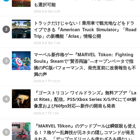
も選択可能
2026.8.8 Sat 0:30
トラックだけじゃない！乗用車で観光地などをドラ
イブできる『American Truck Simulator』「Road
Trip」の新機能「Atlas」情報公開
2026.8.8 Sat 7:30
マーベル新作格ゲー『MARVEL Tōkon: Fighting
Souls』Steamで“賛否両論”―オープンベータで指
摘のPC版パフォーマンス、発売直前に改善報告も不
満の声
2026.8.7 Fri 12:21
『ゴーストリコン ワイルドランズ』無料アプデ「La
st Rites」配信。PS5/Xbox Series X/S/PCにて4K解
像度および60fps対応―新作の開発も発表
2026.8.7 Fri 1:54
『MARVEL Tōkon』のデッドプールは瞬獄殺も使え
る！？格ゲー乱舞技が元ネタの隠しコマンドが発見
される。「デップードリームを使わざるを得ない」