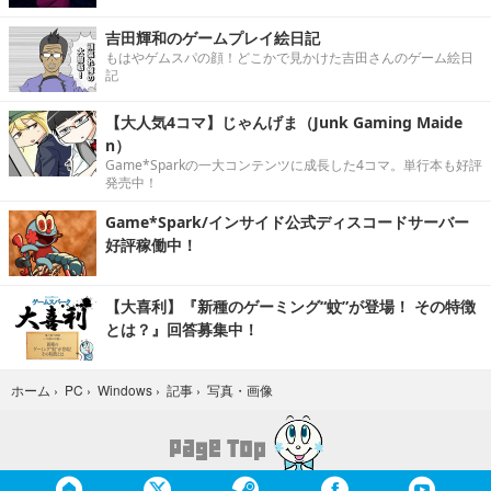
吉田輝和のゲームプレイ絵日記
もはやゲムスパの顔！どこかで見かけた吉田さんのゲーム絵日
記
【大人気4コマ】じゃんげま（Junk Gaming Maide
n）
Game*Sparkの一大コンテンツに成長した4コマ。単行本も好評
発売中！
Game*Spark/インサイド公式ディスコードサーバー
好評稼働中！
【大喜利】『新種のゲーミング“蚊”が登場！ その特徴
とは？』回答募集中！
写真・画像
ホーム
›
PC
›
Windows
›
記事
›