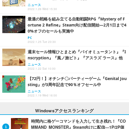
ニュース
2022.1.26 Wed 15:30
最適の戦略を組み立てる自動戦闘RPG『Mystery of F
ortune 2 Refine』Steam向け配信開始―2月1日まで4
0%オフのセールも実施中
PC
2022.1.25 Tue 23:30
週末セール情報ひとまとめ『バイオミュータント』『I
nscryption』『風ノ旅ビト』『アスラズ ラース』他
ニュース
2022.1.22 Sat 10:00
【72円！】オチンチ〇パーティーゲーム『Genital Jou
sting』が3周年記念で90％オフセール中
ニュース
2022.1.19 Wed 16:00
Windowsアクセスランキング
時間内に格ゲーコマンドを入力して生き残れ！『CO
MMAND MONSTER』Steam向けに配信―1P/2P側